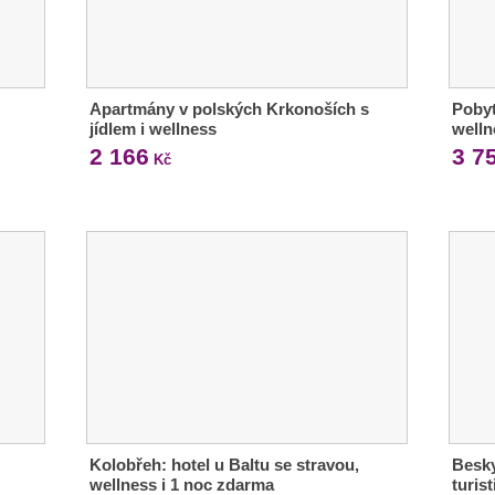
Apartmány v polských Krkonoších s
Pobyt
jídlem i wellness
welln
2 166
3 7
Kč
Kolobřeh: hotel u Baltu se stravou,
Besky
wellness i 1 noc zdarma
turis