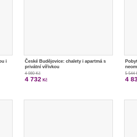
ou i
České Budějovice: chalety i apartmá s
Pobyt
privátní vířivkou
neom
4 980 Kč
5 544
4 732
4 8
Kč