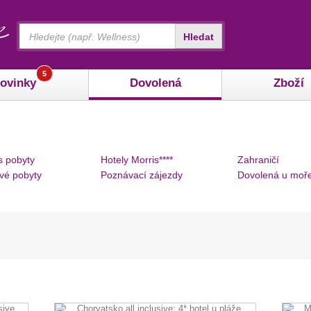
Vyhledávání
Hledat
5
ovinky
Dovolená
Zboží
s pobyty
Hotely Morris****
Zahraničí
vé pobyty
Poznávací zájezdy
Dovolená u moř