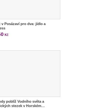
 v Posázaví pro dva: jídlo a
ess
50
Kč
dy poblíž Vodního světa a
tických stezek v Horském…