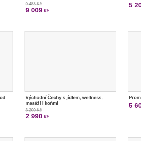
5 2
9 483 Kč
9 009
Kč
 od
Východní Čechy s jídlem, wellness,
Proma
masáží i koňmi
5 6
3 200 Kč
2 990
Kč