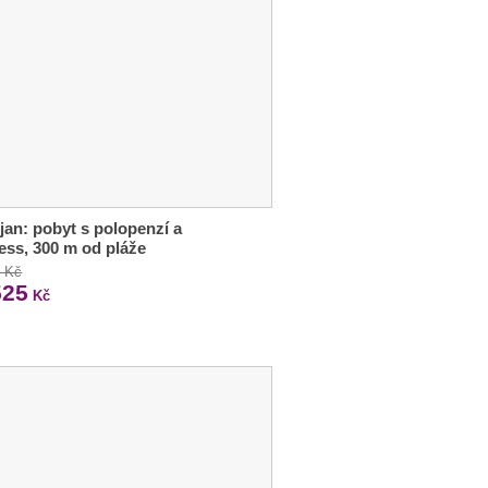
jan: pobyt s polopenzí a
ess, 300 m od pláže
3 Kč
525
Kč