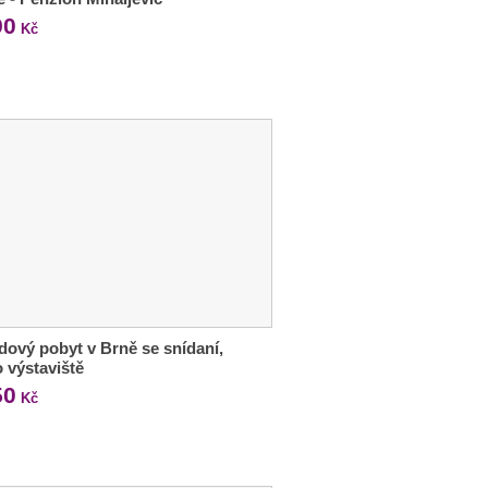
90
Kč
ový pobyt v Brně se snídaní,
o výstaviště
50
Kč