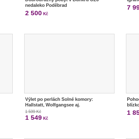
nedaleko Poděbrad
7 9
2 500
Kč
Výlet po perlách Solné komory:
Pohod
Hallstatt, Wolfgangsee aj.
blízk
1 8
1 599 Kč
1 549
Kč