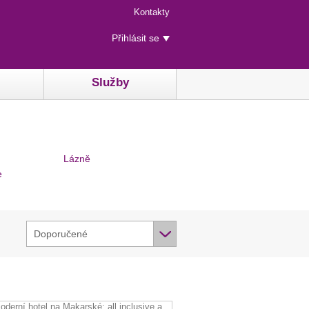
Menu
Kontakty
rychlého
Uživatelské
přístupu
Přihlásit se
menu
Služby
Lázně
e
Doporučené