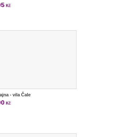
05
Kč
jna - vila Čale
00
Kč