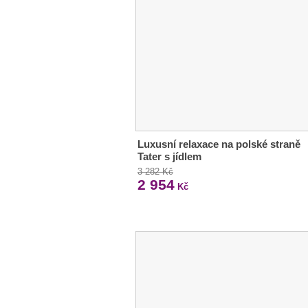
Luxusní relaxace na polské straně
Tater s jídlem
3 282 Kč
2 954
Kč