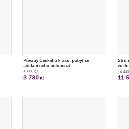
Půvaby Českého krasu: pobyt se
Strun
snídaní nebo polopenzí
welln
5 366 Kč
14 44
3 730
11 
Kč