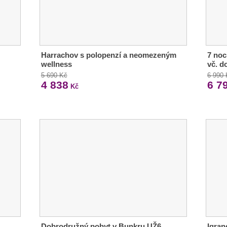
Harrachov s polopenzí a neomezeným
7 noc
wellness
vč. d
5 690 Kč
6 990
4 838
6 7
Kč
Dobrodružný pobyt v Bunkru UŽ6
Igran