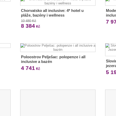
Chorvatsko all inclusive: 4* hotel u
Moder
pláže, bazény i wellness
inclu
7 9
10 480 Kč
8 384
Kč
Poloostrov Pelješac: polopenze i all
Slovi
inclusive a bazén
jezer
4 741
Kč
5 1