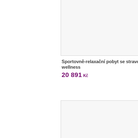
Sportovně-relaxační pobyt se strav
wellness
20 891
Kč