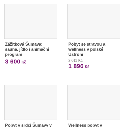
Zážitková Šumava:
Pobyt se stravou a
sauna, jídlo i animační
wellness v polské
program
Ustroni
3 600
2 011 Kč
Kč
1 896
Kč
Pobyt v srdci Šumavy v
Wellness pobyt v