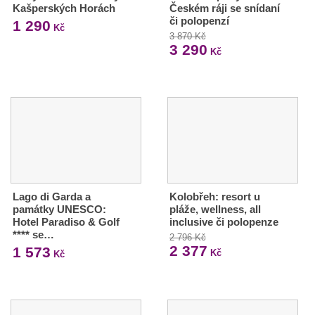
Kašperských Horách
Českém ráji se snídaní
či polopenzí
1 290
Kč
3 870 Kč
3 290
Kč
Lago di Garda a
Kolobřeh: resort u
památky UNESCO:
pláže, wellness, all
Hotel Paradiso & Golf
inclusive či polopenze
**** se…
2 796 Kč
2 377
1 573
Kč
Kč