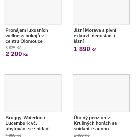
Pronájem luxusních
Jižní Morava s pivní
wellness pokojů v
exkurzí, degustací i
centru Olomouce
lázní
1 890
3 625 Kč
Kč
2 200
Kč
Bruggy, Waterloo i
Útulný penzion v
Lucemburk vč.
Krušných horách se
ubytování se snídaní
snídaní i saunou
4 990 Kč
1 490 Kč