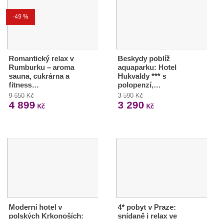
-49 %
Romantický relax v
Beskydy poblíž
Rumburku – aroma
aquaparku: Hotel
sauna, cukrárna a
Hukvaldy *** s
fitness…
polopenzí,…
9 650 Kč
3 590 Kč
4 899
3 290
Kč
Kč
Moderní hotel v
4* pobyt v Praze:
polských Krkonoších:
snídaně i relax ve