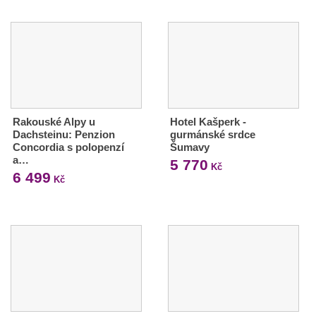
Rakouské Alpy u
Hotel Kašperk -
Dachsteinu: Penzion
gurmánské srdce
Concordia s polopenzí
Šumavy
a…
5 770
Kč
6 499
Kč