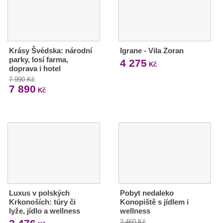
Krásy Švédska: národní
Igrane - Vila Zoran
parky, losí farma,
4 275
Kč
doprava i hotel
7 990 Kč
7 890
Kč
Luxus v polských
Pobyt nedaleko
Krkonoších: túry či
Konopiště s jídlem i
lyže, jídlo a wellness
wellness
2 460 Kč