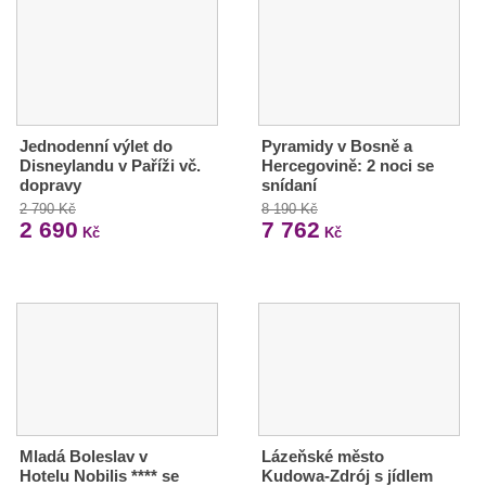
Jednodenní výlet do
Pyramidy v Bosně a
Disneylandu v Paříži vč.
Hercegovině: 2 noci se
dopravy
snídaní
2 790 Kč
8 190 Kč
2 690
7 762
Kč
Kč
Mladá Boleslav v
Lázeňské město
Hotelu Nobilis **** se
Kudowa-Zdrój s jídlem