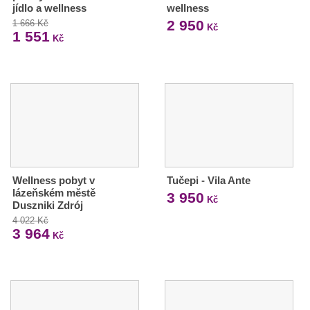
jídlo a wellness
wellness
2 950
1 666 Kč
Kč
1 551
Kč
Wellness pobyt v
Tučepi - Vila Ante
lázeňském městě
3 950
Kč
Duszniki Zdrój
4 022 Kč
3 964
Kč