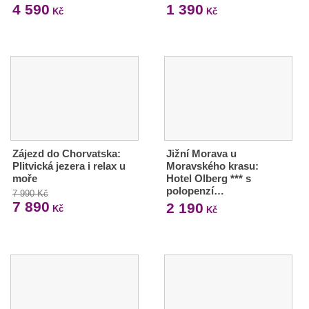
4 590
1 390
Kč
Kč
Zájezd do Chorvatska:
Jižní Morava u
Plitvická jezera i relax u
Moravského krasu:
moře
Hotel Olberg *** s
polopenzí…
7 990 Kč
7 890
2 190
Kč
Kč