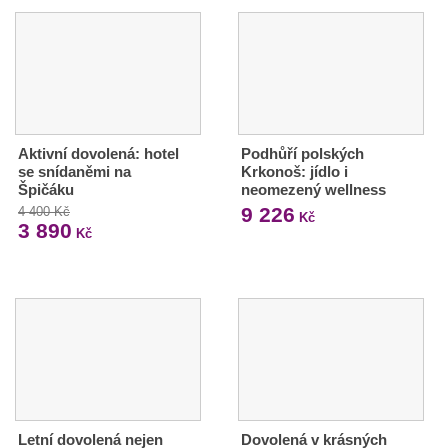
Aktivní dovolená: hotel
Podhůří polských
se snídaněmi na
Krkonoš: jídlo i
Špičáku
neomezený wellness
9 226
4 400 Kč
Kč
3 890
Kč
Letní dovolená nejen
Dovolená v krásných