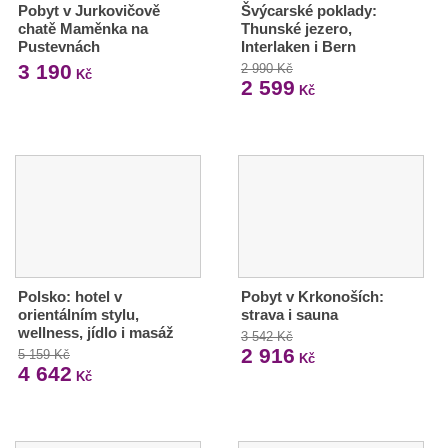
Pobyt v Jurkovičově
Švýcarské poklady:
chatě Maměnka na
Thunské jezero,
Pustevnách
Interlaken i Bern
3 190
2 990 Kč
Kč
2 599
Kč
Polsko: hotel v
Pobyt v Krkonoších:
orientálním stylu,
strava i sauna
wellness, jídlo i masáž
3 542 Kč
2 916
5 159 Kč
Kč
4 642
Kč