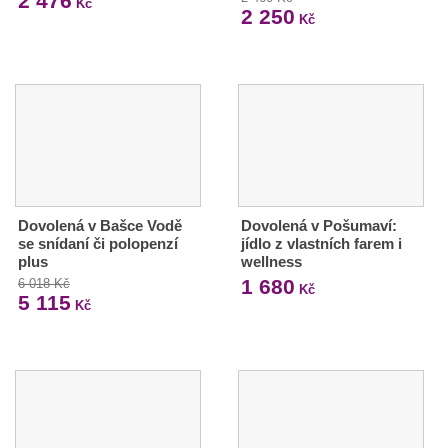
2 476
Kč
2 250
Kč
Dovolená v Bašce Vodě
Dovolená v Pošumaví:
se snídaní či polopenzí
jídlo z vlastních farem i
plus
wellness
1 680
6 018 Kč
Kč
5 115
Kč