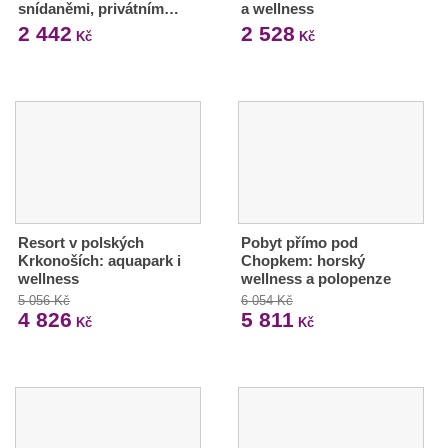
snídaněmi, privátním…
a wellness
2 442
2 528
Kč
Kč
Resort v polských
Pobyt přímo pod
Krkonoších: aquapark i
Chopkem: horský
wellness
wellness a polopenze
5 056 Kč
6 054 Kč
4 826
5 811
Kč
Kč