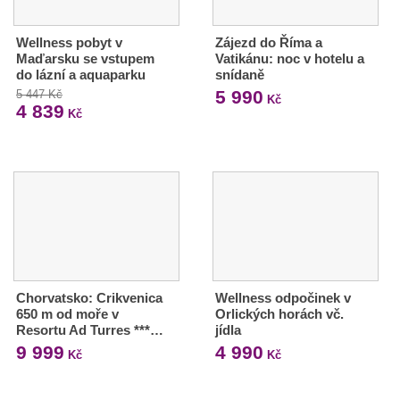
Wellness pobyt v
Zájezd do Říma a
Maďarsku se vstupem
Vatikánu: noc v hotelu a
do lázní a aquaparku
snídaně
5 990
5 447 Kč
Kč
4 839
Kč
Chorvatsko: Crikvenica
Wellness odpočinek v
650 m od moře v
Orlických horách vč.
Resortu Ad Turres ***…
jídla
9 999
4 990
Kč
Kč