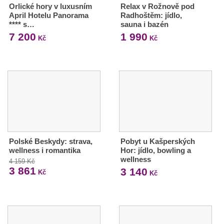
Orlické hory v luxusním
Relax v Rožnově pod
April Hotelu Panorama
Radhoštěm: jídlo,
**** s…
sauna i bazén
7 200
1 990
Kč
Kč
Polské Beskydy: strava,
Pobyt u Kašperských
wellness i romantika
Hor: jídlo, bowling a
wellness
4 159 Kč
3 861
3 140
Kč
Kč