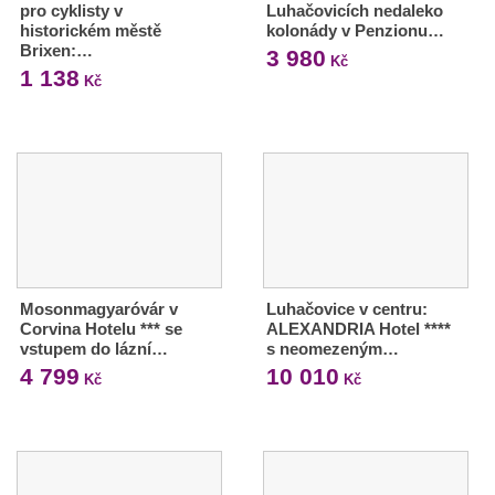
pro cyklisty v
Luhačovicích nedaleko
historickém městě
kolonády v Penzionu…
Brixen:…
3 980
Kč
1 138
Kč
Mosonmagyaróvár v
Luhačovice v centru:
Corvina Hotelu *** se
ALEXANDRIA Hotel ****
vstupem do lázní…
s neomezeným…
4 799
10 010
Kč
Kč