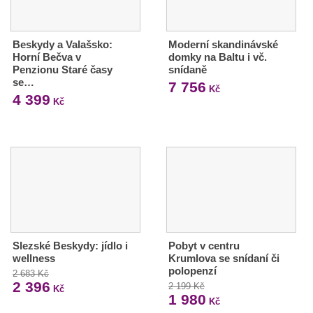
Beskydy a Valašsko:
Moderní skandinávské
Horní Bečva v
domky na Baltu i vč.
Penzionu Staré časy
snídaně
se…
7 756
Kč
4 399
Kč
Slezské Beskydy: jídlo i
Pobyt v centru
wellness
Krumlova se snídaní či
polopenzí
2 683 Kč
2 396
2 199 Kč
Kč
1 980
Kč