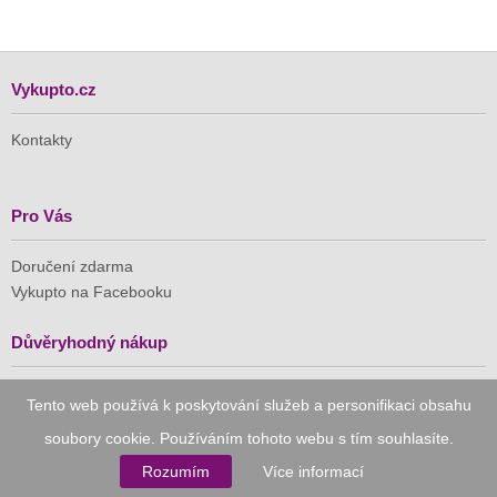
Vykupto.cz
Kontakty
Pro Vás
Doručení zdarma
Vykupto na Facebooku
Důvěryhodný nákup
Naše společnost je členem Asociace pro elektronickou
Tento web používá k poskytování služeb a personifikaci obsahu
komerci (APEK)
soubory cookie. Používáním tohoto webu s tím souhlasíte.
Rozumím
Více informací