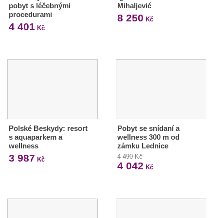
pobyt s léčebnými
Mihaljević
procedurami
8 250
Kč
4 401
Kč
Polské Beskydy: resort
Pobyt se snídaní a
s aquaparkem a
wellness 300 m od
wellness
zámku Lednice
3 987
4 490 Kč
Kč
4 042
Kč