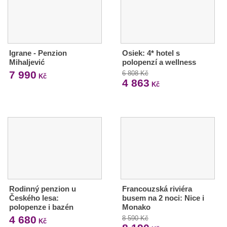
Igrane - Penzion
Osiek: 4* hotel s
Mihaljević
polopenzí a wellness
7 990
6 808 Kč
Kč
4 863
Kč
Rodinný penzion u
Francouzská riviéra
Českého lesa:
busem na 2 noci: Nice i
polopenze i bazén
Monako
4 680
8 590 Kč
Kč