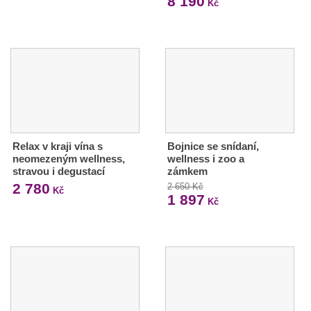
8 190
Kč
Relax v kraji vína s
Bojnice se snídaní,
neomezeným wellness,
wellness i zoo a
stravou i degustací
zámkem
2 780
2 650 Kč
Kč
1 897
Kč