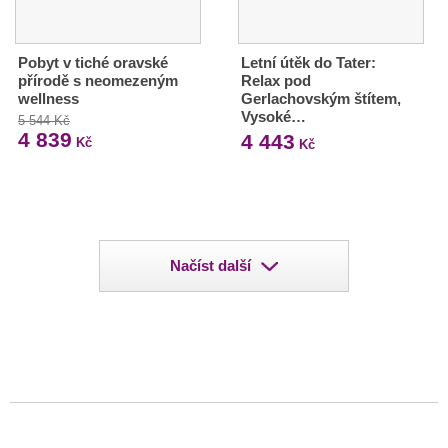
Pobyt v tiché oravské
Letní útěk do Tater:
přírodě s neomezeným
Relax pod
wellness
Gerlachovským štítem,
Vysoké…
5 544 Kč
4 839
4 443
Kč
Kč
Načíst další