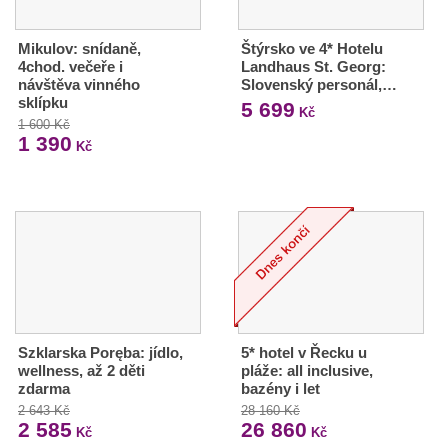
Mikulov: snídaně,
Štýrsko ve 4* Hotelu
4chod. večeře i
Landhaus St. Georg:
návštěva vinného
Slovenský personál,…
sklípku
5 699
Kč
1 600 Kč
1 390
Kč
Szklarska Poręba: jídlo,
5* hotel v Řecku u
wellness, až 2 děti
pláže: all inclusive,
zdarma
bazény i let
2 643 Kč
28 160 Kč
2 585
26 860
Kč
Kč