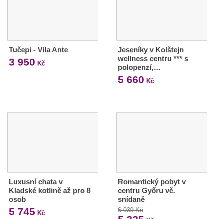
Tučepi - Vila Ante
Jeseníky v Kolštejn
wellness centru *** s
3 950
Kč
polopenzí,…
5 660
Kč
Luxusní chata v
Romantický pobyt v
Kladské kotlině až pro 8
centru Győru vč.
osob
snídaně
5 745
6 030 Kč
Kč