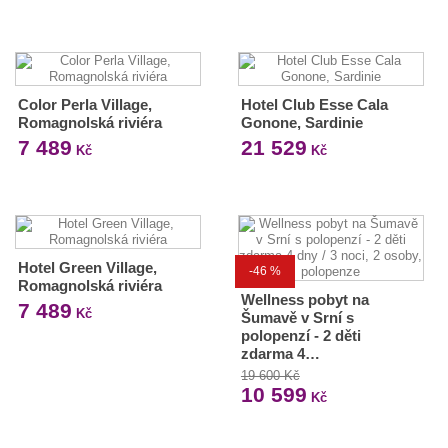
Color Perla Village,
Hotel Club Esse Cala
Romagnolská riviéra
Gonone, Sardinie
7 489
21 529
Kč
Kč
Hotel Green Village,
-46 %
Romagnolská riviéra
Wellness pobyt na
7 489
Kč
Šumavě v Srní s
polopenzí - 2 děti
zdarma 4…
19 600 Kč
10 599
Kč