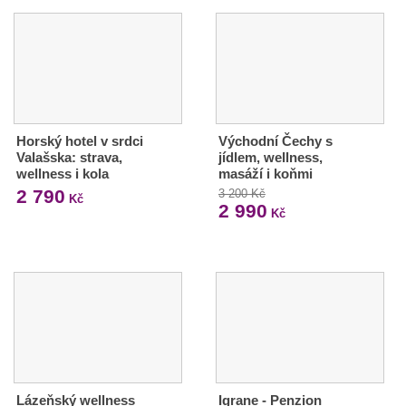
Horský hotel v srdci
Východní Čechy s
Valašska: strava,
jídlem, wellness,
wellness i kola
masáží i koňmi
2 790
3 200 Kč
Kč
2 990
Kč
Lázeňský wellness
Igrane - Penzion