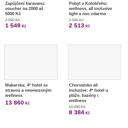
Zapůjčení karavanu:
Pobyt v Kolobřehu:
voucher na 2000 až
wellness, all inclusive
5000 Kč
light a noc zdarma
2 000 Kč
2 645 Kč
1 549
2 513
Kč
Kč
Makarska: 4* hotel se
Chorvatsko all
stravou a neomezeným
inclusive: 4* hotel u
wellness
pláže, bazény i
wellness
13 860
Kč
10 480 Kč
8 384
Kč