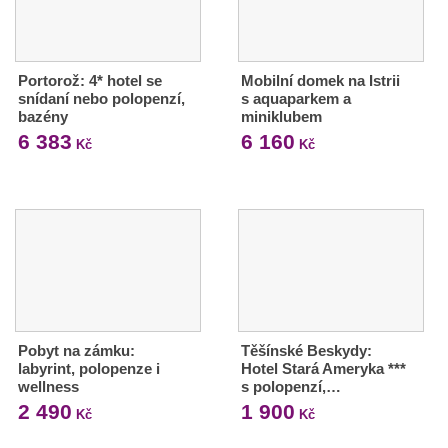
Portorož: 4* hotel se
Mobilní domek na Istrii
snídaní nebo polopenzí,
s aquaparkem a
bazény
miniklubem
6 383
6 160
Kč
Kč
Pobyt na zámku:
Těšínské Beskydy:
labyrint, polopenze i
Hotel Stará Ameryka ***
wellness
s polopenzí,…
2 490
1 900
Kč
Kč