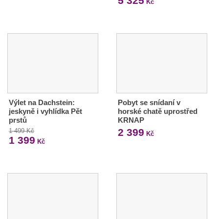
5 325
Kč
Výlet na Dachstein:
Pobyt se snídaní v
jeskyně i vyhlídka Pět
horské chatě uprostřed
prstů
KRNAP
2 399
1 499 Kč
Kč
1 399
Kč