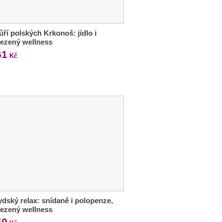
ří polských Krkonoš: jídlo i
ezený wellness
61
Kč
dský relax: snídaně i polopenze,
ezený wellness
50