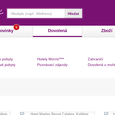
Vyhledávání
Hledat
5
ovinky
Dovolená
Zboží
s pobyty
Hotely Morris****
Zahraničí
vé pobyty
Poznávací zájezdy
Dovolená u moř