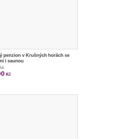
ý penzion v Krušných horách se
ní i saunou
 Kč
90
Kč