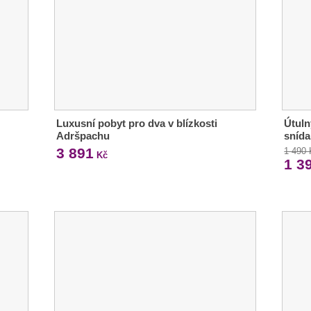
Luxusní pobyt pro dva v blízkosti
Útuln
Adršpachu
snída
3 891
1 490
Kč
1 3