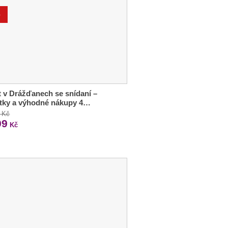
%
 v Drážďanech se snídaní –
tky a výhodné nákupy 4…
 Kč
99
Kč