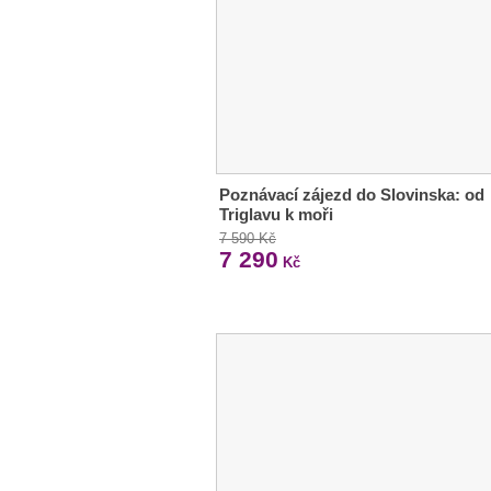
Poznávací zájezd do Slovinska: od
Triglavu k moři
7 590 Kč
7 290
Kč