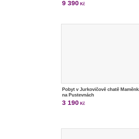
9 390
Kč
Pobyt v Jurkovičově chatě Maměnk
na Pustevnách
3 190
Kč