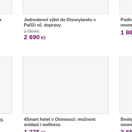
a
Jednodenní výlet do Disneylandu v
Podhů
Paříži vč. dopravy
neom
1 8
2 790 Kč
2 690
Kč
y,
4Smart hotel v Olomouci: možnost
Besky
snídaní i wellness
neom
1 275
3 6