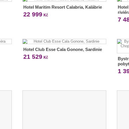
Hotel Maritim Resort Calabria, Kalábrie
Hotel
riviér
22 999
Kč
7 4
Hotel Club Esse Cala Gonone, Sardinie
21 529
Kč
Bystr
poby
1 3