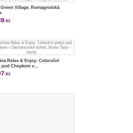
 Green Village, Romagnolská
a
89
Kč
ina Relax & Enjoy: Celoroční
t pod Chopkem v…
97
Kč