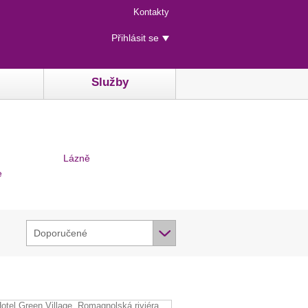
Menu
Kontakty
rychlého
Uživatelské
přístupu
Přihlásit se
menu
Služby
Lázně
e
Doporučené