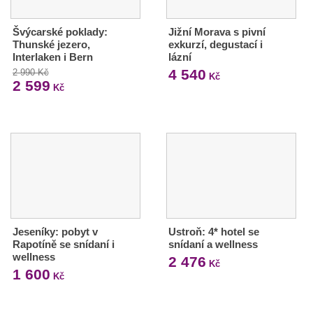
Švýcarské poklady:
Jižní Morava s pivní
Thunské jezero,
exkurzí, degustací i
Interlaken i Bern
lázní
4 540
2 990 Kč
Kč
2 599
Kč
Jeseníky: pobyt v
Ustroň: 4* hotel se
Rapotíně se snídaní i
snídaní a wellness
wellness
2 476
Kč
1 600
Kč