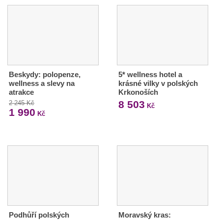
Beskydy: polopenze,
5* wellness hotel a
wellness a slevy na
krásné vilky v polských
atrakce
Krkonoších
8 503
2 245 Kč
Kč
1 990
Kč
Podhůří polských
Moravský kras: