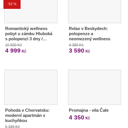
-52 %
Romantický wellness
Relax v Beskydech:
pobyt u zámku Hluboká
polopenze a
s polopenzí 3 dny /…
neomezený wellness
10 500 Kč
4 380 Kč
4 999
3 590
Kč
Kč
Pohoda v Chorvatsku:
Promajna - vila Čale
moderní apartmán s
4 350
Kč
kuchyňkou
5 349 Kč