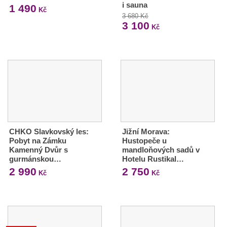
i sauna
1 490
Kč
3 680 Kč
3 100
Kč
CHKO Slavkovský les:
Jižní Morava:
Pobyt na Zámku
Hustopeče u
Kamenný Dvůr s
mandloňových sadů v
gurmánskou…
Hotelu Rustikal…
2 990
2 750
Kč
Kč