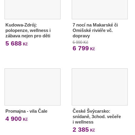
Kudowa-Zdrój:
7 nocí na Makarské či
polopenze, wellness i
Omišské riviéře vč.
zábava nejen pro děti
dopravy
5 688
6 990 Kč
Kč
6 799
Kč
Promajna - vila Čale
České Švýcarsko:
snídaně, 3chod. večeře
4 900
Kč
i wellness
2 385
Kč