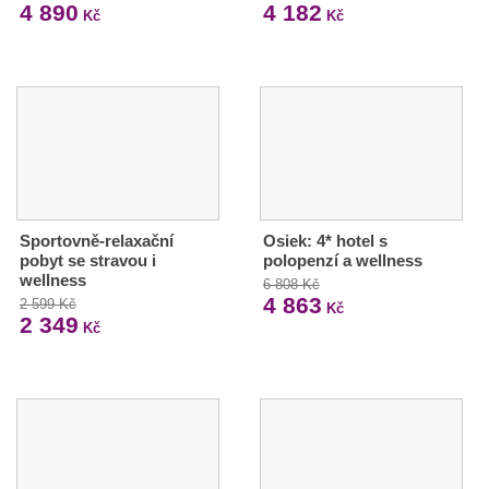
4 890
4 182
Kč
Kč
Sportovně-relaxační
Osiek: 4* hotel s
pobyt se stravou i
polopenzí a wellness
wellness
6 808 Kč
4 863
2 599 Kč
Kč
2 349
Kč