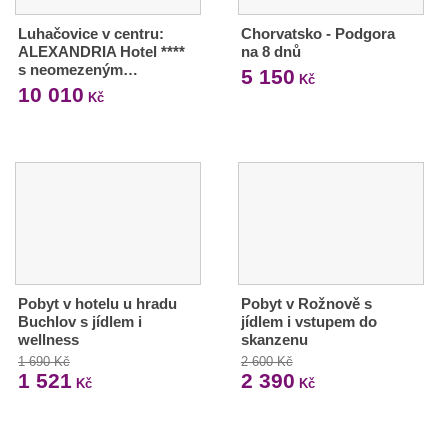
Luhačovice v centru:
Chorvatsko - Podgora
ALEXANDRIA Hotel ****
na 8 dnů
s neomezeným…
5 150
Kč
10 010
Kč
Pobyt v hotelu u hradu
Pobyt v Rožnově s
Buchlov s jídlem i
jídlem i vstupem do
wellness
skanzenu
1 690 Kč
2 600 Kč
1 521
2 390
Kč
Kč