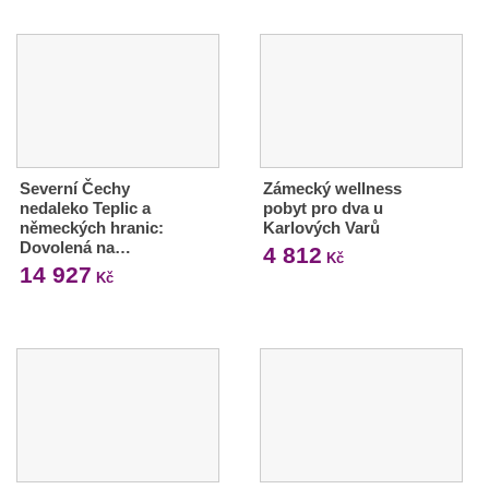
Severní Čechy
Zámecký wellness
nedaleko Teplic a
pobyt pro dva u
německých hranic:
Karlových Varů
Dovolená na…
4 812
Kč
14 927
Kč