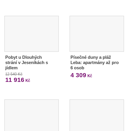
Pobyt u Dlouhých
Písečné duny a pláž
strání v Jeseníkách s
Leba: apartmány až pro
jídlem
6 osob
4 309
12 540 Kč
Kč
11 916
Kč