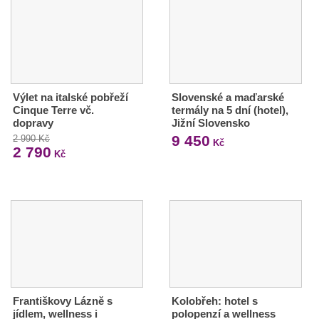
Výlet na italské pobřeží
Slovenské a maďarské
Cinque Terre vč.
termály na 5 dní (hotel),
dopravy
Jižní Slovensko
9 450
2 990 Kč
Kč
2 790
Kč
Františkovy Lázně s
Kolobřeh: hotel s
jídlem, wellness i
polopenzí a wellness