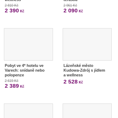
2 810 Kč
2 961 Kč
2 390
2 090
Kč
Kč
Pobyt ve 4* hotelu ve
Lázeňské město
Varech: snídaně nebo
Kudowa-Zdrój s jídlem
polopenze
a wellness
2 528
2 619 Kč
Kč
2 389
Kč