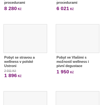
procedurami
procedurami
8 280
6 021
Kč
Kč
Pobyt se stravou a
Pobyt ve Vlašimi s
wellness v polské
možností wellness i
Ustroni
pivní degustace
1 950
2 011 Kč
Kč
1 896
Kč