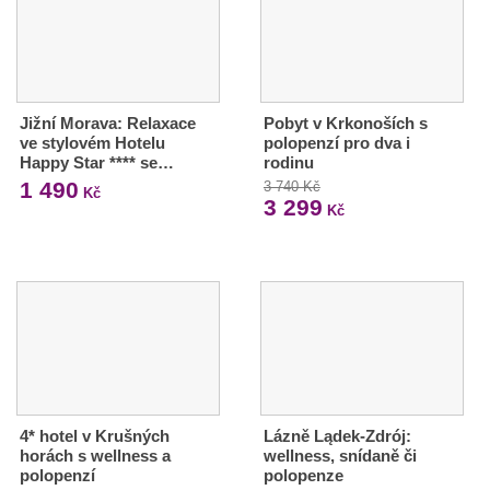
Jižní Morava: Relaxace
Pobyt v Krkonoších s
ve stylovém Hotelu
polopenzí pro dva i
Happy Star **** se…
rodinu
1 490
3 740 Kč
Kč
3 299
Kč
4* hotel v Krušných
Lázně Lądek-Zdrój:
horách s wellness a
wellness, snídaně či
polopenzí
polopenze