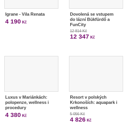
Igrane - Vila Renata
Dovolená se vstupem
do lázní Bükfürdő a
4 190
Kč
FunCity
12 814 Kč
12 347
Kč
Luxus v Mariánkách:
Resort v polských
polopenze, wellness i
Krkonoších: aquapark i
procedury
wellness
4 380
5 056 Kč
Kč
4 826
Kč