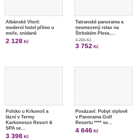
Albánské Vlorë:
Tatranské panorama a
moderní hotel přímo u
neomezený relax na
moře, snídaně
Štrbském Plese,…
2 128
4 266 Kč
Kč
3 752
Kč
Polsko u Krkonoš a
Posázaví: Pobyt stylově
lázní v Termy
v Panorama Golf
Karkonosze Resort &
Resortu **** se…
SPA se…
4 646
Kč
3 398
Kč