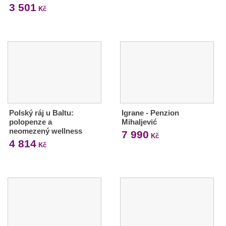
3 501
Kč
Polský ráj u Baltu:
Igrane - Penzion
polopenze a
Mihaljević
neomezený wellness
7 990
Kč
4 814
Kč