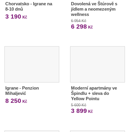
Chorvatsko - Igrane na
Dovolená ve Štúrově s
8-10 dnů
jídlem a neomezeným
wellness
3 190
Kč
6 954 Kč
6 298
Kč
Igrane - Penzion
Moderní apartmány ve
Mihaljević
Špindlu + sleva do
Yellow Pointu
8 250
Kč
5 600 Kč
3 899
Kč