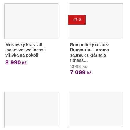
-47 %
Moravský kras: all
Romantický relax v
inclusive, wellness i
Rumburku – aroma
vířivka na pokoji
sauna, cukrárna a
fitness…
3 990
Kč
13 400 Kč
7 099
Kč