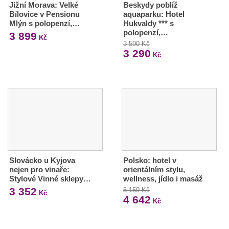
Jižní Morava: Velké
Beskydy poblíž
Bílovice v Pensionu
aquaparku: Hotel
Mlýn s polopenzí,…
Hukvaldy *** s
polopenzí,…
3 899
Kč
3 590 Kč
3 290
Kč
Slovácko u Kyjova
Polsko: hotel v
nejen pro vinaře:
orientálním stylu,
Stylové Vinné sklepy…
wellness, jídlo i masáž
3 352
5 159 Kč
Kč
4 642
Kč