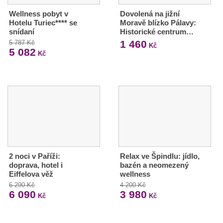
Wellness pobyt v
Dovolená na jižní
Hotelu Turiec**** se
Moravě blízko Pálavy:
snídaní
Historické centrum…
1 460
5 787 Kč
Kč
5 082
Kč
2 noci v Paříži:
Relax ve Špindlu: jídlo,
doprava, hotel i
bazén a neomezený
Eiffelova věž
wellness
6 290 Kč
4 200 Kč
6 090
3 980
Kč
Kč