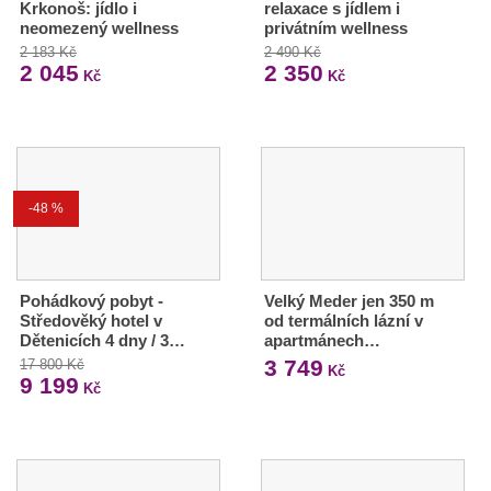
Krkonoš: jídlo i
relaxace s jídlem i
neomezený wellness
privátním wellness
2 183 Kč
2 490 Kč
2 045
2 350
Kč
Kč
-48 %
Pohádkový pobyt -
Velký Meder jen 350 m
Středověký hotel v
od termálních lázní v
Dětenicích 4 dny / 3…
apartmánech…
3 749
17 800 Kč
Kč
9 199
Kč