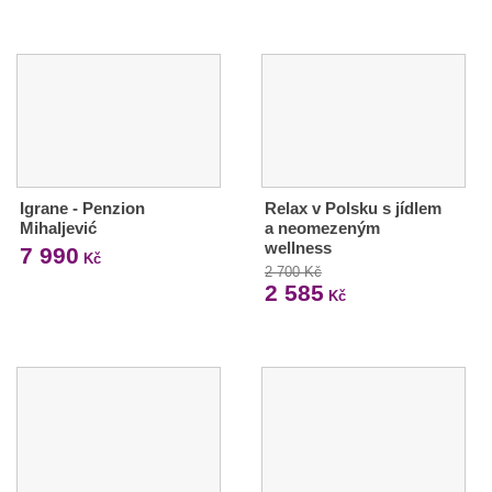
Igrane - Penzion
Relax v Polsku s jídlem
Mihaljević
a neomezeným
wellness
7 990
Kč
2 700 Kč
2 585
Kč