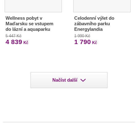
Wellness pobyt v
Celodenní výlet do
Maďarsku se vstupem
zábavního parku
do lázní a aquaparku
Energylandia
5 447 Kč
1 990 Kč
4 839
1 790
Kč
Kč
Načíst další