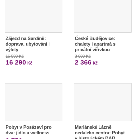
Zájezd na Sardinii:
České Budějovice:
doprava, ubytování i
chalety i apartmá s
výlety
privátní vířivkou
16 590 Kč
3 000 Kč
16 290
2 366
Kč
Kč
Pobyt v Posázaví pro
Mariánské Lázně
dva: jídlo a wellness
nedaleko centra: Pobyt
v historickém B&B…