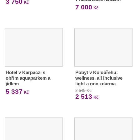
3 750
Kč
7 000
Kč
Hotel v Karpaczi s
Pobyt v Kolobřehu:
obřím aquaparkem a
wellness, all inclusive
jídlem
light a noc zdarma
5 337
2 645 Kč
Kč
2 513
Kč