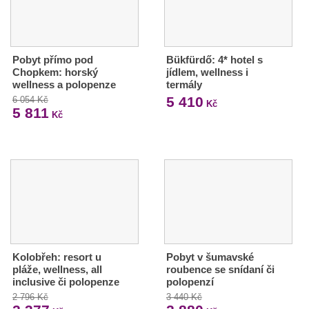
Pobyt přímo pod
Bükfürdő: 4* hotel s
Chopkem: horský
jídlem, wellness i
wellness a polopenze
termály
5 410
6 054 Kč
Kč
5 811
Kč
Kolobřeh: resort u
Pobyt v šumavské
pláže, wellness, all
roubence se snídaní či
inclusive či polopenze
polopenzí
2 796 Kč
3 440 Kč