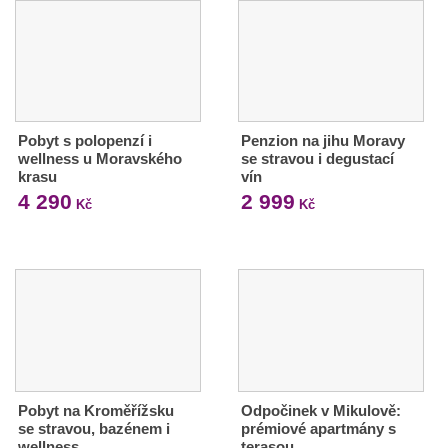
Pobyt s polopenzí i
Penzion na jihu Moravy
wellness u Moravského
se stravou i degustací
krasu
vín
4 290
2 999
Kč
Kč
Pobyt na Kroměřížsku
Odpočinek v Mikulově:
se stravou, bazénem i
prémiové apartmány s
wellness
terasou