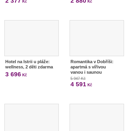
2 377
2 880
Kč
Kč
Hotel na Istrii u pláže:
Romantika v Dobříši:
wellness, 2 děti zdarma
apartmá s vířivou
vanou i saunou
3 696
Kč
5 947 Kč
4 591
Kč