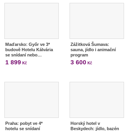
Maďarsko: Győr ve 3*
Zážitková Šumava:
budově Hotelu Kálvária
sauna, jídlo i animační
se snídaní nebo…
program
1 899
3 600
Kč
Kč
Praha: pobyt ve 4*
Horský hotel v
hotelu se snídaní
Beskydech: jídlo, bazén