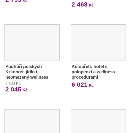
Kč
2 468
Kč
Podhůří polských
Kolobřeh: hotel s
Krkonoš: jídlo i
polopenzí a wellness
neomezený wellness
procedurami
6 021
2 183 Kč
Kč
2 045
Kč