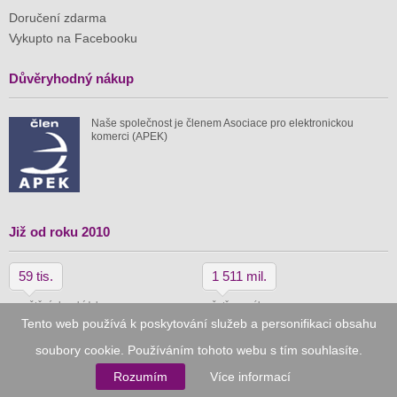
Doručení zdarma
Vykupto na Facebooku
Důvěryhodný nákup
Naše společnost je členem Asociace pro elektronickou
komerci (APEK)
Již od roku 2010
59 tis.
1 511 mil.
spuštěných nabídek
ušetřeno nákupy
Tento web používá k poskytování služeb a personifikaci obsahu
soubory cookie. Používáním tohoto webu s tím souhlasíte.
© 2010–2026
Vykupto.cz
, Všechna práva vyhrazena.
Rozumím
Více informací
Podmínky užití
Zpracování osobních údajů