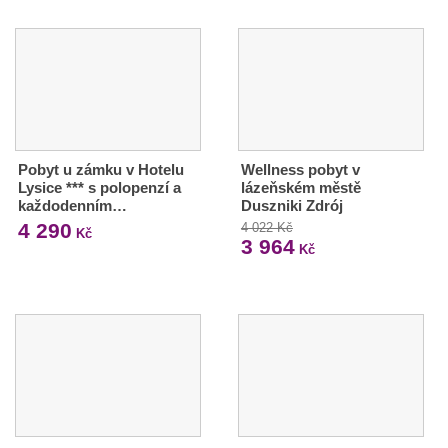
Pobyt u zámku v Hotelu
Wellness pobyt v
Lysice *** s polopenzí a
lázeňském městě
každodenním…
Duszniki Zdrój
4 290
4 022 Kč
Kč
3 964
Kč