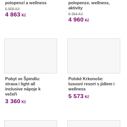
polopenzí a wellness
polopenze, wellness,
aktivity
6 808 Kč
4 863
8 364 Kč
Kč
4 960
Kč
Pobyt ve Špindlu:
Polské Krkonoše:
strava i light all
luxusní resort s jídlem i
inclusive nápoje k
wellness
večeři
5 573
Kč
3 360
Kč