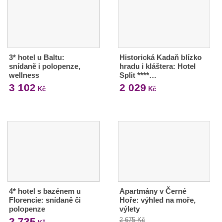
3* hotel u Baltu:
Historická Kadaň blízko
snídaně i polopenze,
hradu i kláštera: Hotel
wellness
Split ****…
3 102
2 029
Kč
Kč
4* hotel s bazénem u
Apartmány v Černé
Florencie: snídaně či
Hoře: výhled na moře,
polopenze
výlety
2 735
2 675 Kč