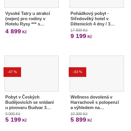
Vysoké Tatry u atrakcí
Pohádkový pobyt -
(nejen) pro rodiny v
Středověký hotel v
Hotelu Rysy *** s…
Dětenicích 4 dny / 3…
4 899
17 800 Kč
Kč
9 199
Kč
-47 %
-43 %
Pobyt v Českých
Wellness dovolená v
Budějovicích se snídaní
Harrachově s polopenzí
u pivovaru Budvar 3…
a výhledem na…
9 900 Kč
10 300 Kč
5 199
5 899
Kč
Kč