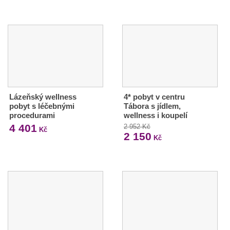
Lázeňský wellness
4* pobyt v centru
pobyt s léčebnými
Tábora s jídlem,
procedurami
wellness i koupelí
4 401
2 952 Kč
Kč
2 150
Kč