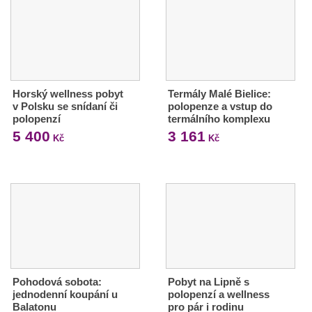
Horský wellness pobyt
Termály Malé Bielice:
v Polsku se snídaní či
polopenze a vstup do
polopenzí
termálního komplexu
5 400
3 161
Kč
Kč
Pohodová sobota:
Pobyt na Lipně s
jednodenní koupání u
polopenzí a wellness
Balatonu
pro pár i rodinu