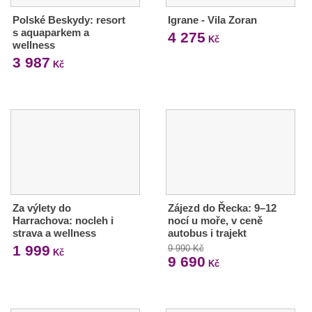
Polské Beskydy: resort
Igrane - Vila Zoran
s aquaparkem a
4 275
Kč
wellness
3 987
Kč
Za výlety do
Zájezd do Řecka: 9–12
Harrachova: nocleh i
nocí u moře, v ceně
strava a wellness
autobus i trajekt
1 999
9 990 Kč
Kč
9 690
Kč