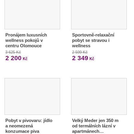
Pronájem luxusních
Sportovně-relaxační
wellness pokojů v
pobyt se stravou i
centru Olomouce
wellness
3 625 Kč
2 599 Kč
2 200
2 349
Kč
Kč
Pobyt v pivovaru: jídlo
Velký Meder jen 350 m
a neomezená
od termálních lázní v
konzumace piva
apartmánech…