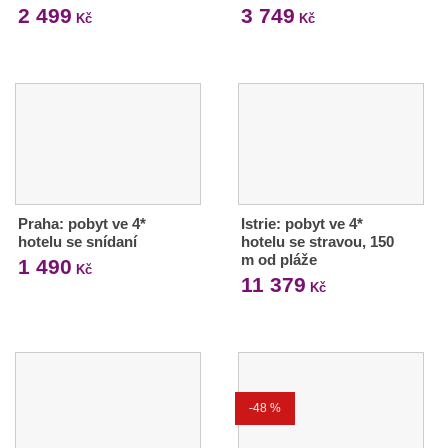
2 499
3 749
Kč
Kč
Praha: pobyt ve 4*
Istrie: pobyt ve 4*
hotelu se snídaní
hotelu se stravou, 150
m od pláže
1 490
Kč
11 379
Kč
-48 %