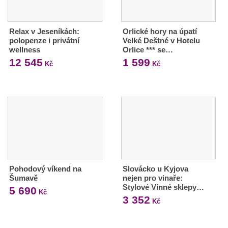
Relax v Jeseníkách:
Orlické hory na úpatí
polopenze i privátní
Velké Deštné v Hotelu
wellness
Orlice *** se…
12 545
1 599
Kč
Kč
Pohodový víkend na
Slovácko u Kyjova
Šumavě
nejen pro vinaře:
Stylové Vinné sklepy…
5 690
Kč
3 352
Kč