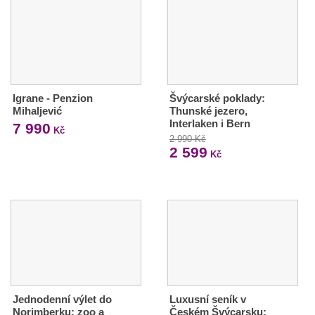
Igrane - Penzion
Švýcarské poklady:
Mihaljević
Thunské jezero,
Interlaken i Bern
7 990
Kč
2 990 Kč
2 599
Kč
Jednodenní výlet do
Luxusní seník v
Norimberku: zoo a
Českém Švýcarsku: