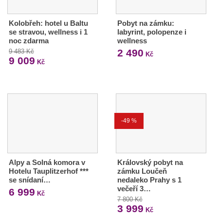
Kolobřeh: hotel u Baltu
Pobyt na zámku:
se stravou, wellness i 1
labyrint, polopenze i
noc zdarma
wellness
2 490
9 483 Kč
Kč
9 009
Kč
-49 %
Alpy a Solná komora v
Královský pobyt na
Hotelu Tauplitzerhof ***
zámku Loučeň
se snídaní…
nedaleko Prahy s 1
večeří 3…
6 999
Kč
7 800 Kč
3 999
Kč