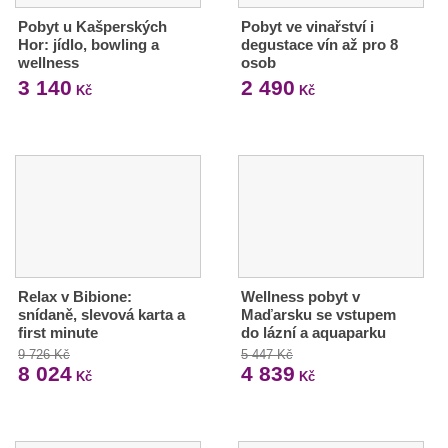
Pobyt u Kašperských
Pobyt ve vinařství i
Hor: jídlo, bowling a
degustace vín až pro 8
wellness
osob
3 140
2 490
Kč
Kč
Relax v Bibione:
Wellness pobyt v
snídaně, slevová karta a
Maďarsku se vstupem
first minute
do lázní a aquaparku
9 726 Kč
5 447 Kč
8 024
4 839
Kč
Kč