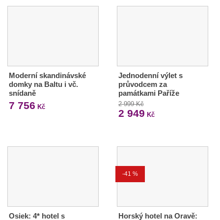
Moderní skandinávské
Jednodenní výlet s
domky na Baltu i vč.
průvodcem za
snídaně
památkami Paříže
7 756
2 999 Kč
Kč
2 949
Kč
-41 %
Osiek: 4* hotel s
Horský hotel na Oravě: