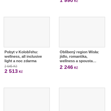
1 990
Kč
Pobyt v Kolobřehu:
Oblíbený region Wisła:
wellness, all inclusive
jídlo, romantika,
light a noc zdarma
wellness a spousta…
2 246
2 645 Kč
Kč
2 513
Kč