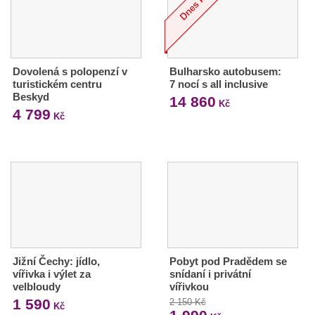
Dovolená s polopenzí v
Bulharsko autobusem:
turistickém centru
7 nocí s all inclusive
Beskyd
14 860
Kč
4 799
Kč
Jižní Čechy: jídlo,
Pobyt pod Pradědem se
vířivka i výlet za
snídaní i privátní
velbloudy
vířivkou
1 590
2 150 Kč
Kč