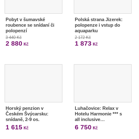
Pobyt v šumavské
Polská strana Jizerek:
roubence se snídaní či
polopenze i vstup do
polopenzí
aquaparku
3 440 Kč
2 172 Kč
2 880
1 873
Kč
Kč
Horský penzion v
Luhačovice: Relax v
Českém Švýcarsku:
Hotelu Harmonie *** s
snídaně, 2-9 os.
all inclusive…
1 615
6 750
Kč
Kč