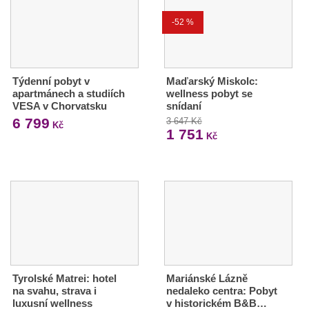
-52 %
Týdenní pobyt v
Maďarský Miskolc:
apartmánech a studiích
wellness pobyt se
VESA v Chorvatsku
snídaní
6 799
3 647 Kč
Kč
1 751
Kč
Tyrolské Matrei: hotel
Mariánské Lázně
na svahu, strava i
nedaleko centra: Pobyt
luxusní wellness
v historickém B&B…