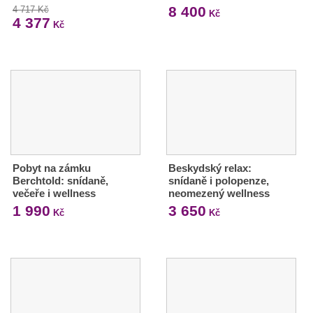
8 400
4 717 Kč
Kč
4 377
Kč
Pobyt na zámku
Beskydský relax:
Berchtold: snídaně,
snídaně i polopenze,
večeře i wellness
neomezený wellness
1 990
3 650
Kč
Kč