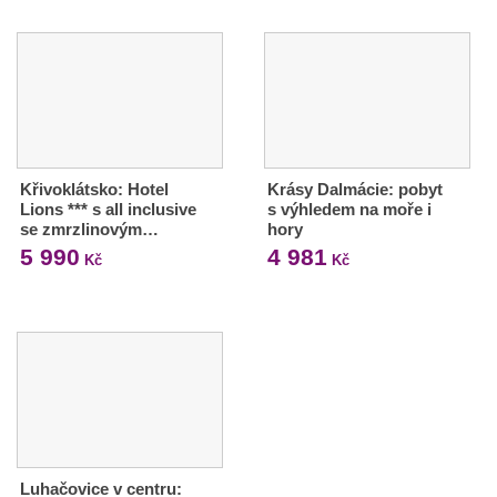
Křivoklátsko: Hotel
Krásy Dalmácie: pobyt
Lions *** s all inclusive
s výhledem na moře i
se zmrzlinovým…
hory
5 990
4 981
Kč
Kč
Luhačovice v centru: