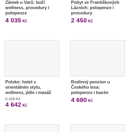
Zámek u Varů: boží
Pobyt ve Františkových
wellness, procedury i
Lázních: polopenze i
polopenze
procedury
4 035
2 450
Kč
Kč
Polsko: hotel v
Rodinný penzion u
orientálním stylu,
Českého lesa:
wellness, jídlo i masáž
polopenze i bazén
4 680
5 159 Kč
Kč
4 642
Kč