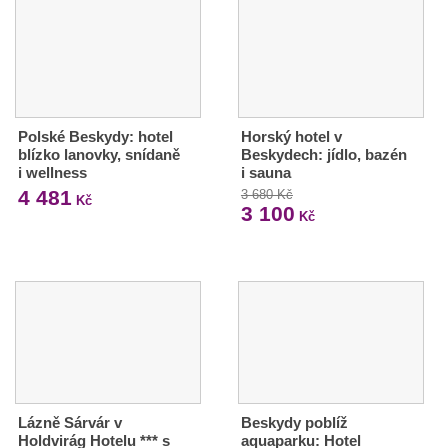
Polské Beskydy: hotel
Horský hotel v
blízko lanovky, snídaně
Beskydech: jídlo, bazén
i wellness
i sauna
4 481
3 680 Kč
Kč
3 100
Kč
Lázně Sárvár v
Beskydy poblíž
Holdvirág Hotelu *** s
aquaparku: Hotel