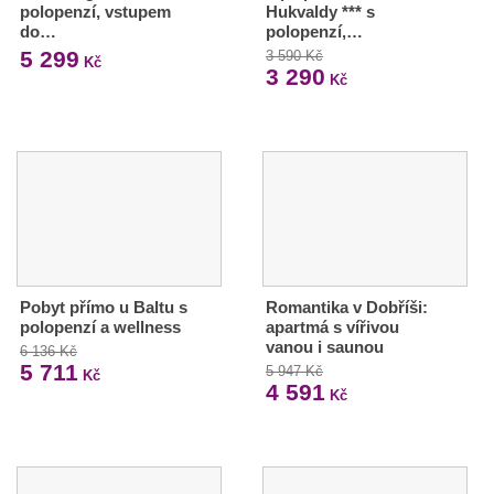
polopenzí, vstupem
Hukvaldy *** s
do…
polopenzí,…
5 299
3 590 Kč
Kč
3 290
Kč
Pobyt přímo u Baltu s
Romantika v Dobříši:
polopenzí a wellness
apartmá s vířivou
vanou i saunou
6 136 Kč
5 711
5 947 Kč
Kč
4 591
Kč