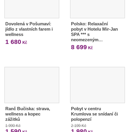
Dovolená v Pošumaví:
Polsko: Relaxační
jídlo z vlastních farem i
pobyt v Hotelu Mir-Jan
wellness
SPA *** s
neomezeným…
1 680
Kč
8 699
Kč
Ranč Bučiska: strava,
Pobyt v centru
wellness a kopec
Krumlova se snídaní či
zážitků
polopenzí
1 990 Kč
2 199 Kč
1 590
1 980