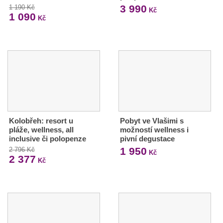
3 990
1 190 Kč
Kč
1 090
Kč
Kolobřeh: resort u
Pobyt ve Vlašimi s
pláže, wellness, all
možností wellness i
inclusive či polopenze
pivní degustace
1 950
2 796 Kč
Kč
2 377
Kč