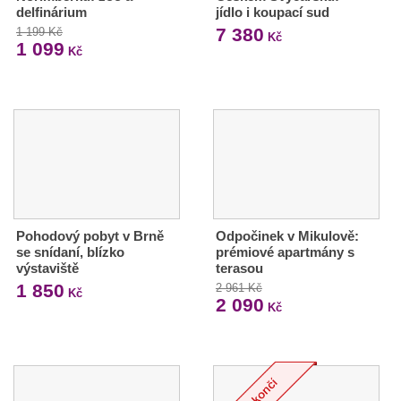
delfinárium
jídlo i koupací sud
7 380
1 199 Kč
Kč
1 099
Kč
Pohodový pobyt v Brně
Odpočinek v Mikulově:
se snídaní, blízko
prémiové apartmány s
výstaviště
terasou
1 850
2 961 Kč
Kč
2 090
Kč