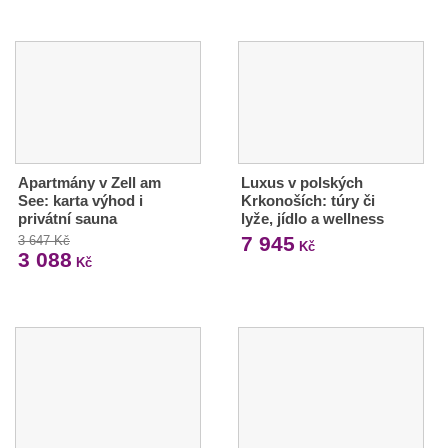
Apartmány v Zell am
Luxus v polských
See: karta výhod i
Krkonoších: túry či
privátní sauna
lyže, jídlo a wellness
7 945
3 647 Kč
Kč
3 088
Kč