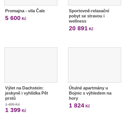
Promajna - vila Čale
Sportovně-relaxační
pobyt se stravou i
5 600
Kč
wellness
20 891
Kč
Výlet na Dachstein:
Útulné apartmány u
jeskyně i vyhlídka Pět
Bojnic s výhledem na
prstů
hory
1 824
1 499 Kč
Kč
1 399
Kč