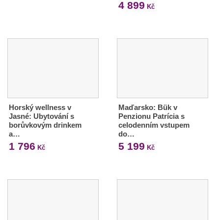
4 899
Kč
Horský wellness v
Maďarsko: Bük v
Jasné: Ubytování s
Penzionu Patrícia s
borůvkovým drinkem
celodenním vstupem
a…
do…
1 796
5 199
Kč
Kč