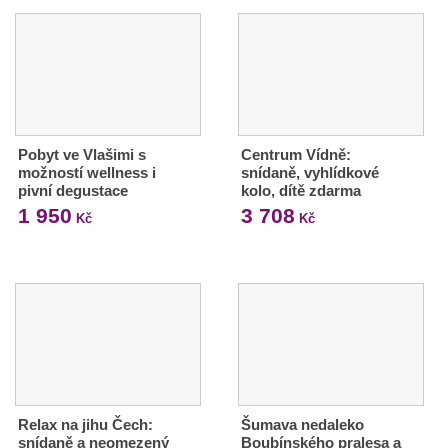
Pobyt ve Vlašimi s
Centrum Vídně:
možností wellness i
snídaně, vyhlídkové
pivní degustace
kolo, dítě zdarma
1 950
3 708
Kč
Kč
Relax na jihu Čech:
Šumava nedaleko
snídaně a neomezený
Boubínského pralesa a