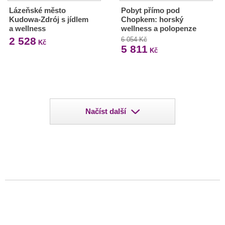
Lázeňské město
Pobyt přímo pod
Kudowa-Zdrój s jídlem
Chopkem: horský
a wellness
wellness a polopenze
2 528
6 054 Kč
Kč
5 811
Kč
Načíst další