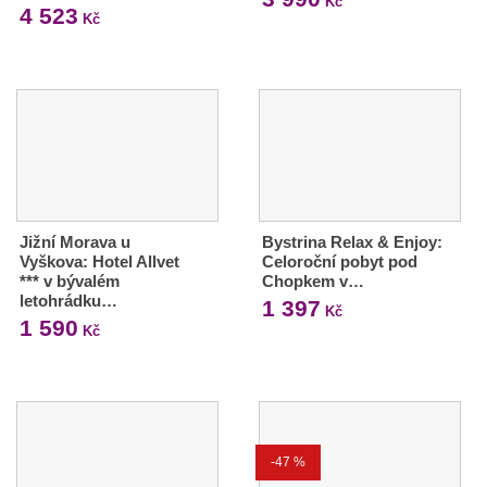
Kč
4 523
Kč
Jižní Morava u
Bystrina Relax & Enjoy:
Vyškova: Hotel Allvet
Celoroční pobyt pod
*** v bývalém
Chopkem v…
letohrádku…
1 397
Kč
1 590
Kč
-47 %