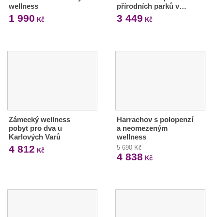
wellness
přírodních parků v…
1 990
3 449
Kč
Kč
Zámecký wellness
Harrachov s polopenzí
pobyt pro dva u
a neomezeným
Karlových Varů
wellness
4 812
5 690 Kč
Kč
4 838
Kč