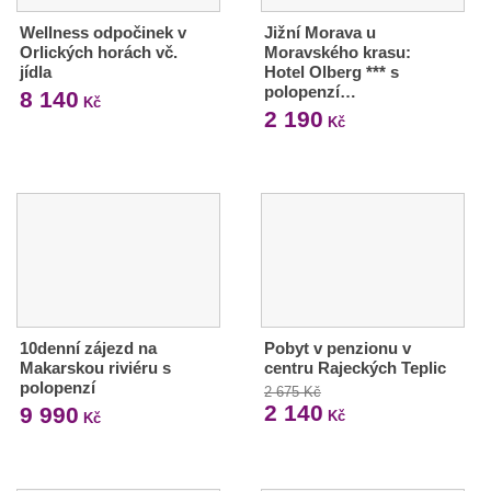
Wellness odpočinek v
Jižní Morava u
Orlických horách vč.
Moravského krasu:
jídla
Hotel Olberg *** s
polopenzí…
8 140
Kč
2 190
Kč
10denní zájezd na
Pobyt v penzionu v
Makarskou riviéru s
centru Rajeckých Teplic
polopenzí
2 675 Kč
2 140
9 990
Kč
Kč