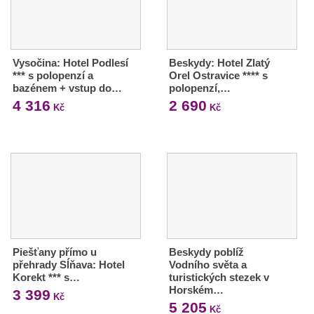
Vysočina: Hotel Podlesí
Beskydy: Hotel Zlatý
*** s polopenzí a
Orel Ostravice **** s
bazénem + vstup do…
polopenzí,…
4 316
2 690
Kč
Kč
Piešťany přímo u
Beskydy poblíž
přehrady Sĺňava: Hotel
Vodního světa a
Korekt *** s…
turistických stezek v
Horském…
3 399
Kč
5 205
Kč