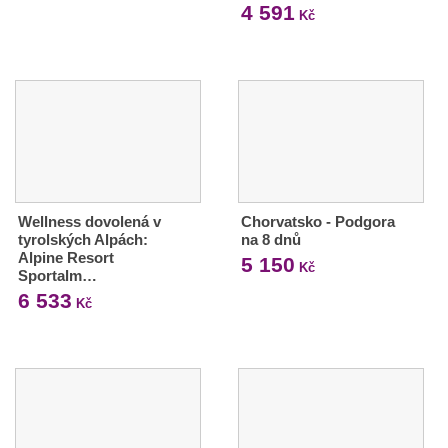
4 591
Kč
Wellness dovolená v
Chorvatsko - Podgora
tyrolských Alpách:
na 8 dnů
Alpine Resort
5 150
Kč
Sportalm…
6 533
Kč