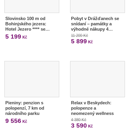
Slovinsko 100 m od
Pobyt v Drážďanech se
Bohinjského jezera:
snídaní – památky a
Hotel Jezero **** se…
výhodné nákupy 4…
5 199
11 200 Kč
Kč
5 899
Kč
Pieniny: penzion s
Relax v Beskydech:
polopenzí, 7 km od
polopenze a
národního parku
neomezený wellness
9 556
4 380 Kč
Kč
3 590
Kč