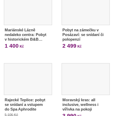
Mariánské Lázně
Pobyt na zámečku v
nedaleko centra: Pobyt
Posázaví: se snídaní či
v historickém B&B…
polopenzí
1 400
2 499
Kč
Kč
Rajecké Teplice: pobyt
Moravský kras: all
se snídaní a vstupem
inclusive, wellness i
do Spa Aphrodite
vířivka na pokoji
3 990
5 106 Kč