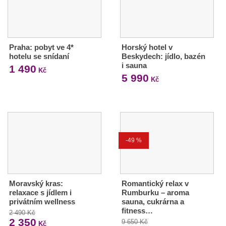
Praha: pobyt ve 4*
Horský hotel v
hotelu se snídaní
Beskydech: jídlo, bazén
i sauna
1 490
Kč
5 990
Kč
-49 %
Moravský kras:
Romantický relax v
relaxace s jídlem i
Rumburku – aroma
privátním wellness
sauna, cukrárna a
fitness…
2 490 Kč
2 350
9 650 Kč
Kč