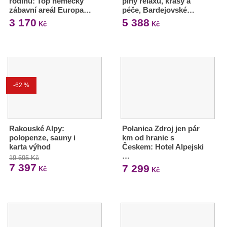
rodinu: Top německý
plný relaxu, krásy a
zábavní areál Europa…
péče, Bardejovské…
3 170
5 388
Kč
Kč
-62 %
Rakouské Alpy:
Polanica Zdroj jen pár
polopenze, sauny i
km od hranic s
karta výhod
Českem: Hotel Alpejski
…
19 695 Kč
7 397
7 299
Kč
Kč