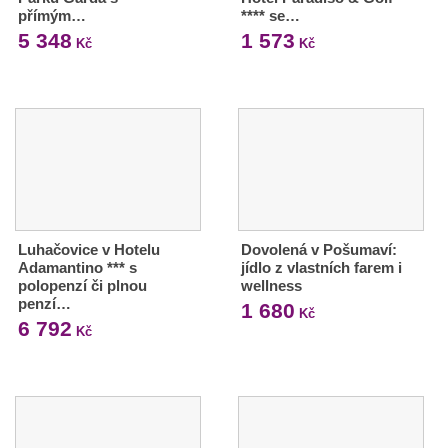
přímým…
**** se…
5 348
1 573
Kč
Kč
Luhačovice v Hotelu
Dovolená v Pošumaví:
Adamantino *** s
jídlo z vlastních farem i
polopenzí či plnou
wellness
penzí…
1 680
Kč
6 792
Kč