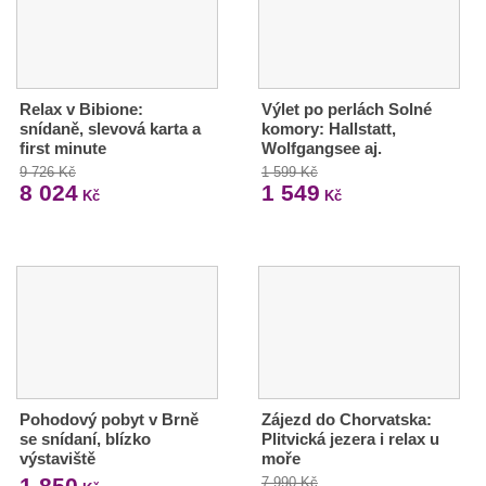
Relax v Bibione:
Výlet po perlách Solné
snídaně, slevová karta a
komory: Hallstatt,
first minute
Wolfgangsee aj.
9 726 Kč
1 599 Kč
8 024
1 549
Kč
Kč
Pohodový pobyt v Brně
Zájezd do Chorvatska:
se snídaní, blízko
Plitvická jezera i relax u
výstaviště
moře
1 850
7 990 Kč