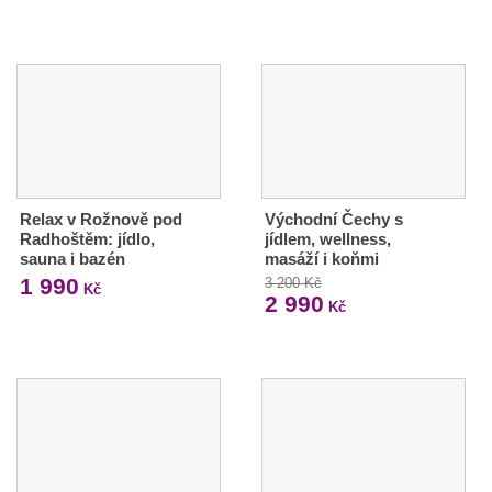
Relax v Rožnově pod
Východní Čechy s
Radhoštěm: jídlo,
jídlem, wellness,
sauna i bazén
masáží i koňmi
1 990
3 200 Kč
Kč
2 990
Kč