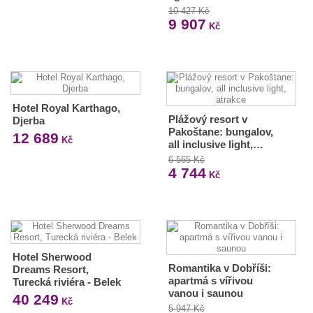
10 427 Kč
9 907
Kč
Hotel Royal Karthago,
Plážový resort v
Djerba
Pakoštane: bungalov,
12 689
Kč
all inclusive light,…
6 565 Kč
4 744
Kč
Hotel Sherwood
Romantika v Dobříši:
Dreams Resort,
apartmá s vířivou
Turecká riviéra - Belek
vanou i saunou
40 249
Kč
5 947 Kč