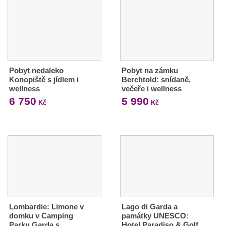
Pobyt nedaleko
Pobyt na zámku
Konopiště s jídlem i
Berchtold: snídaně,
wellness
večeře i wellness
6 750
5 990
Kč
Kč
Lombardie: Limone v
Lago di Garda a
domku v Camping
památky UNESCO:
Parku Garda s
Hotel Paradiso & Golf