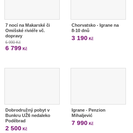
7 nocí na Makarské či
Chorvatsko - Igrane na
Omišské riviéře vč.
8-10 dnů
dopravy
3 190
Kč
6 990 Kč
6 799
Kč
Dobrodružný pobyt v
Igrane - Penzion
Bunkru UŽ6 nedaleko
Mihaljević
Poděbrad
7 990
Kč
2 500
Kč