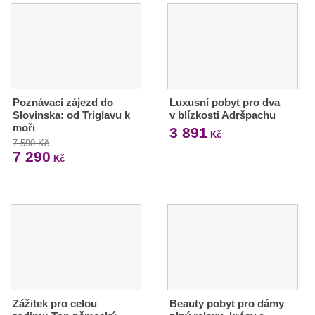
Poznávací zájezd do
Luxusní pobyt pro dva
Slovinska: od Triglavu k
v blízkosti Adršpachu
moři
3 891
Kč
7 590 Kč
7 290
Kč
Zážitek pro celou
Beauty pobyt pro dámy