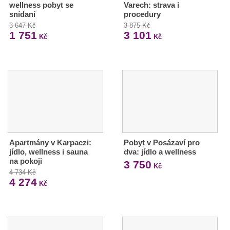
wellness pobyt se
Varech: strava i
snídaní
procedury
3 647 Kč
3 875 Kč
1 751
3 101
Kč
Kč
Apartmány v Karpaczi:
Pobyt v Posázaví pro
jídlo, wellness i sauna
dva: jídlo a wellness
na pokoji
3 750
Kč
4 734 Kč
4 274
Kč