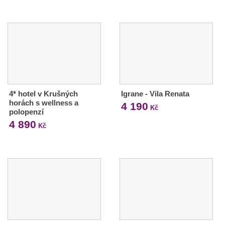
4* hotel v Krušných
Igrane - Vila Renata
horách s wellness a
4 190
Kč
polopenzí
4 890
Kč