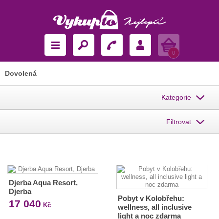
Košík
0
Dovolená
Kategorie
Filtrovat
Djerba Aqua Resort,
Djerba
Pobyt v Kolobřehu:
17 040
Kč
wellness, all inclusive
light a noc zdarma