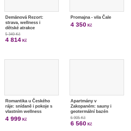
Demänová Rezort:
Promajna - vila Čale
strava, wellness i
4 350
Kč
dětské atrakce
5 349 Kč
4 814
Kč
Romantika u Českého
Apartmány v
ráje: snídaně i pokoje s
Zakopaném: sauny i
vlastním wellness
geotermální bazén
4 999
6 905 Kč
Kč
6 560
Kč