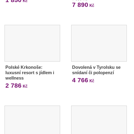
Kč
7 890
Kč
Polské Krkonoše:
Dovolená v Tyrolsku se
luxusní resort s jídlem i
snídaní či polopenzí
wellness
4 766
Kč
2 786
Kč