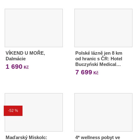
VÍKEND U MOŘE,
Polské lázně jen 8 km
Dalmácie
od hranic s ČR: Hotel
Buczyński Medical…
1 690
Kč
7 699
Kč
-52 %
Maďarský Miskolc:
4* wellness pobyt ve