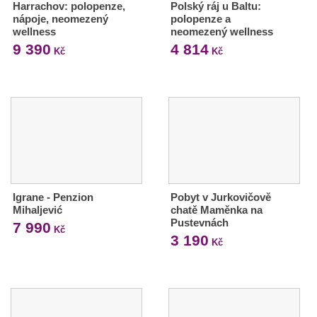
Harrachov: polopenze,
Polský ráj u Baltu:
nápoje, neomezený
polopenze a
wellness
neomezený wellness
9 390
4 814
Kč
Kč
Igrane - Penzion
Pobyt v Jurkovičově
Mihaljević
chatě Maměnka na
Pustevnách
7 990
Kč
3 190
Kč