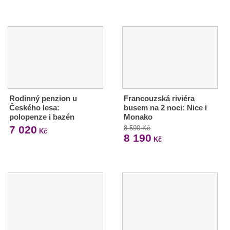
Rodinný penzion u
Francouzská riviéra
Českého lesa:
busem na 2 noci: Nice i
polopenze i bazén
Monako
7 020
8 590 Kč
Kč
8 190
Kč