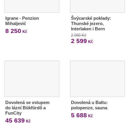
Igrane - Penzion
Švýcarské poklady:
Mihaljević
Thunské jezero,
Interlaken i Bern
8 250
Kč
2 990 Kč
2 599
Kč
Dovolená se vstupem
Dovolená u Baltu:
do lázní Bükfürdő a
polopenze, sauna
FunCity
5 688
Kč
45 639
Kč