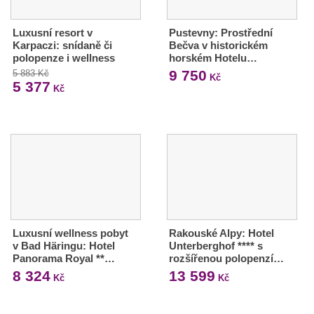
Luxusní resort v
Pustevny: Prostřední
Karpaczi: snídaně či
Bečva v historickém
polopenze i wellness
horském Hotelu…
9 750
5 883 Kč
Kč
5 377
Kč
Luxusní wellness pobyt
Rakouské Alpy: Hotel
v Bad Häringu: Hotel
Unterberghof **** s
Panorama Royal **…
rozšířenou polopenzí…
8 324
13 599
Kč
Kč