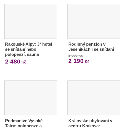
Rakouské Alpy: 3* hotel
Rodinný penzion v
se snídaní nebo
Jeseníkách i se snídaní
polopenzí, sauna
2 600 Kč
2 190
2 480
Kč
Kč
Podmanivé Vysoké
Královské ubytování v
Tatry: polopenze a
centru Krakova: