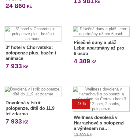
13 981
Kč
24 860
Kč
Písečné duny a pláž
3* hotel v Chorvatsku:
Leba: apartmány až pro
polopenze plus, bazén i
6 osob
animace
4 309
Kč
7 933
Kč
Dovolená v Istrii:
-43 %
polopenze, dítě do 11,9
let zdarma
Wellness dovolená v
7 933
Kč
Harrachově s polopenzí
a výhledem na…
10 300 Kč