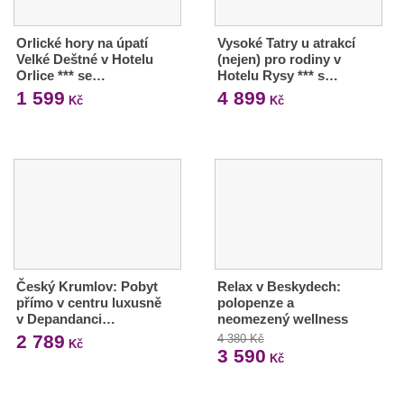
Orlické hory na úpatí
Vysoké Tatry u atrakcí
Velké Deštné v Hotelu
(nejen) pro rodiny v
Orlice *** se…
Hotelu Rysy *** s…
1 599
4 899
Kč
Kč
Český Krumlov: Pobyt
Relax v Beskydech:
přímo v centru luxusně
polopenze a
v Depandanci…
neomezený wellness
2 789
4 380 Kč
Kč
3 590
Kč