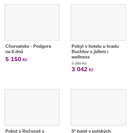
Chorvatsko - Podgora
Pobyt v hotelu u hradu
na 8 dnů
Buchlov s jídlem i
wellness
5 150
Kč
3 380 Kč
3 042
Kč
Pobyt v Rožnově s
5* hotel v polských