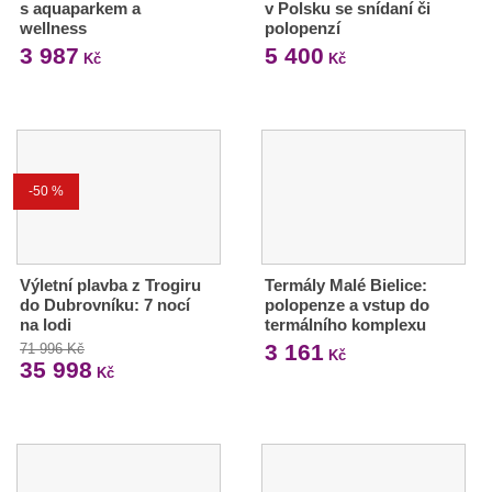
s aquaparkem a
v Polsku se snídaní či
wellness
polopenzí
3 987
5 400
Kč
Kč
-50 %
Výletní plavba z Trogiru
Termály Malé Bielice:
do Dubrovníku: 7 nocí
polopenze a vstup do
na lodi
termálního komplexu
3 161
71 996 Kč
Kč
35 998
Kč