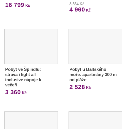
16 799
8 364 Kč
Kč
4 960
Kč
Pobyt ve Špindlu:
Pobyt u Baltského
strava i light all
moře: apartmány 300 m
inclusive nápoje k
od pláže
večeři
2 528
Kč
3 360
Kč