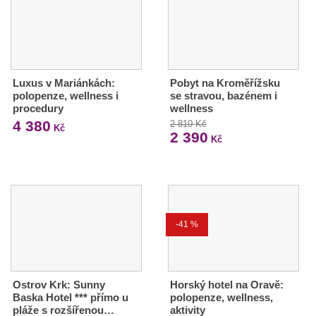
Luxus v Mariánkách:
Pobyt na Kroměřížsku
polopenze, wellness i
se stravou, bazénem i
procedury
wellness
4 380
2 810 Kč
Kč
2 390
Kč
-41 %
Ostrov Krk: Sunny
Horský hotel na Oravě:
Baska Hotel *** přímo u
polopenze, wellness,
pláže s rozšířenou…
aktivity