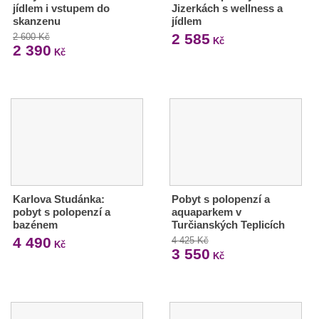
jídlem i vstupem do
Jizerkách s wellness a
skanzenu
jídlem
2 585
2 600 Kč
Kč
2 390
Kč
Karlova Studánka:
Pobyt s polopenzí a
pobyt s polopenzí a
aquaparkem v
bazénem
Turčianských Teplicích
4 490
4 425 Kč
Kč
3 550
Kč