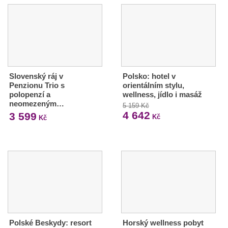
Slovenský ráj v
Polsko: hotel v
Penzionu Trio s
orientálním stylu,
polopenzí a
wellness, jídlo i masáž
neomezeným…
5 159 Kč
4 642
3 599
Kč
Kč
Polské Beskydy: resort
Horský wellness pobyt