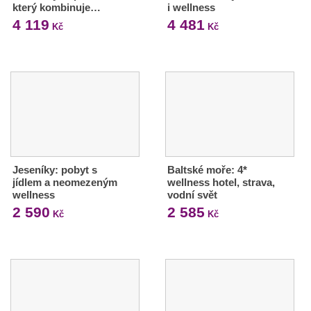
který kombinuje…
i wellness
4 119
4 481
Kč
Kč
Jeseníky: pobyt s
Baltské moře: 4*
jídlem a neomezeným
wellness hotel, strava,
wellness
vodní svět
2 590
2 585
Kč
Kč