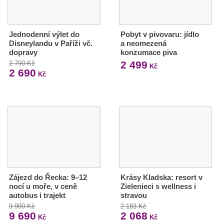
Jednodenní výlet do
Pobyt v pivovaru: jídlo
Disneylandu v Paříži vč.
a neomezená
dopravy
konzumace piva
2 499
2 790 Kč
Kč
2 690
Kč
Zájezd do Řecka: 9–12
Krásy Kladska: resort v
nocí u moře, v ceně
Zielenieci s wellness i
autobus i trajekt
stravou
9 990 Kč
2 183 Kč
9 690
2 068
Kč
Kč