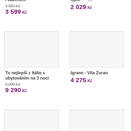
2 029
3 800 Kč
Kč
3 599
Kč
To nejlepší z Itálie s
Igrane - Vila Zoran
ubytováním na 3 noci
4 275
Kč
9 990 Kč
9 290
Kč