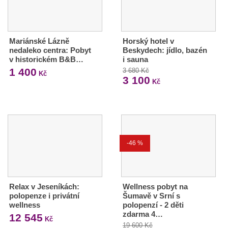
Mariánské Lázně
Horský hotel v
nedaleko centra: Pobyt
Beskydech: jídlo, bazén
v historickém B&B…
i sauna
1 400
3 680 Kč
Kč
3 100
Kč
-46 %
Relax v Jeseníkách:
Wellness pobyt na
polopenze i privátní
Šumavě v Srní s
wellness
polopenzí - 2 děti
zdarma 4…
12 545
Kč
19 600 Kč