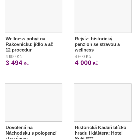
Wellness pobyt na
Rejvíz: historický
Rakovnicku: jídlo a až
penzion se stravou a
12 procedur
wellness
4 990 Kč
4 600 Kč
3 494
4 000
Kč
Kč
Dovolená na
Historická Kadaň blízko
Náchodsku s polopenzí
hradu i kláštera: Hotel
i bazénem
Split ****…