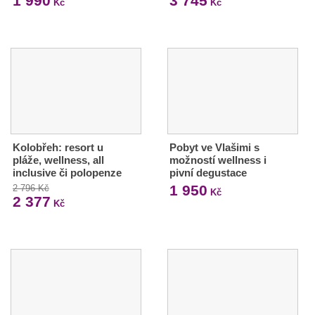
1 990
3 745
Kč
Kč
Kolobřeh: resort u
Pobyt ve Vlašimi s
pláže, wellness, all
možností wellness i
inclusive či polopenze
pivní degustace
1 950
2 796 Kč
Kč
2 377
Kč