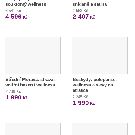
soukromý wellness
snídaně a sauna
6 541 Kč
2 553 Kč
4 596
2 407
Kč
Kč
Střední Morava: strava,
Beskydy: polopenze,
vnitřní bazén i wellness
wellness a slevy na
atrakce
2 730 Kč
1 990
2 245 Kč
Kč
1 990
Kč