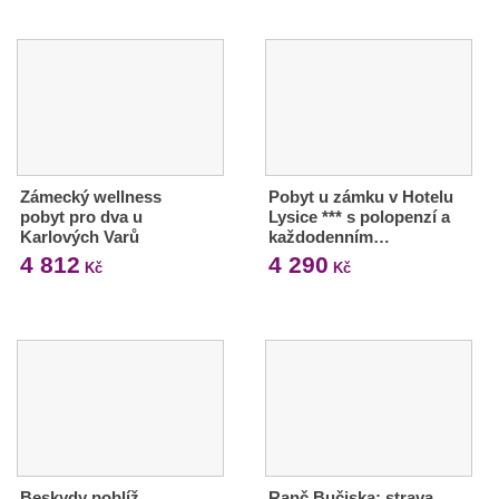
Zámecký wellness
Pobyt u zámku v Hotelu
pobyt pro dva u
Lysice *** s polopenzí a
Karlových Varů
každodenním…
4 812
4 290
Kč
Kč
Beskydy poblíž
Ranč Bučiska: strava,