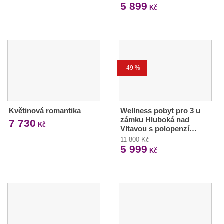
5 899
Kč
-49 %
Květinová romantika
Wellness pobyt pro 3 u
zámku Hluboká nad
7 730
Kč
Vltavou s polopenzí…
11 800 Kč
5 999
Kč