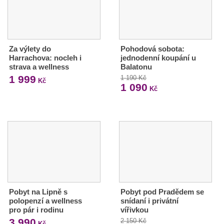
Za výlety do
Pohodová sobota:
Harrachova: nocleh i
jednodenní koupání u
strava a wellness
Balatonu
1 999
1 190 Kč
Kč
1 090
Kč
Pobyt na Lipně s
Pobyt pod Pradědem se
polopenzí a wellness
snídaní i privátní
pro pár i rodinu
vířivkou
3 990
2 150 Kč
Kč