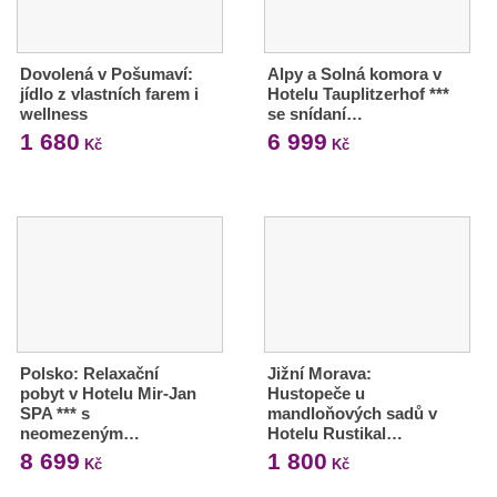
Dovolená v Pošumaví:
Alpy a Solná komora v
jídlo z vlastních farem i
Hotelu Tauplitzerhof ***
wellness
se snídaní…
1 680
6 999
Kč
Kč
Polsko: Relaxační
Jižní Morava:
pobyt v Hotelu Mir-Jan
Hustopeče u
SPA *** s
mandloňových sadů v
neomezeným…
Hotelu Rustikal…
8 699
1 800
Kč
Kč