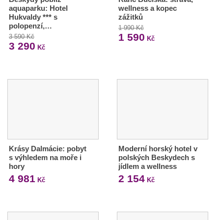
aquaparku: Hotel
wellness a kopec
Hukvaldy *** s
zážitků
polopenzí,…
1 990 Kč
1 590
3 590 Kč
Kč
3 290
Kč
Krásy Dalmácie: pobyt
Moderní horský hotel v
s výhledem na moře i
polských Beskydech s
hory
jídlem a wellness
4 981
2 154
Kč
Kč