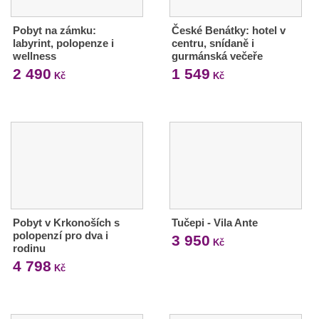
Pobyt na zámku:
České Benátky: hotel v
labyrint, polopenze i
centru, snídaně i
wellness
gurmánská večeře
2 490
1 549
Kč
Kč
Pobyt v Krkonoších s
Tučepi - Vila Ante
polopenzí pro dva i
3 950
Kč
rodinu
4 798
Kč