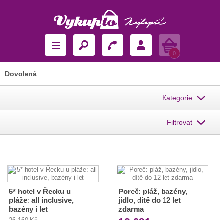
Košík
0
Dovolená
Kategorie
Filtrovat
5* hotel v Řecku u
Poreč: pláž, bazény,
pláže: all inclusive,
jídlo, dítě do 12 let
bazény i let
zdarma
26 160 Kč