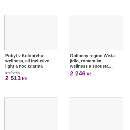
Pobyt v Kolobřehu:
Oblíbený region Wisła:
wellness, all inclusive
jídlo, romantika,
light a noc zdarma
wellness a spousta…
2 246
2 645 Kč
Kč
2 513
Kč