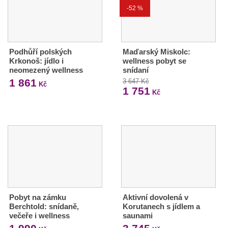
-52 %
Podhůří polských
Maďarský Miskolc:
Krkonoš: jídlo i
wellness pobyt se
neomezený wellness
snídaní
1 861
3 647 Kč
Kč
1 751
Kč
Pobyt na zámku
Aktivní dovolená v
Berchtold: snídaně,
Korutanech s jídlem a
večeře i wellness
saunami