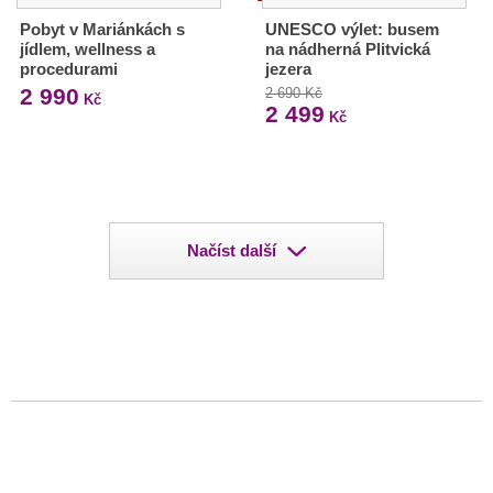
Pobyt v Mariánkách s
UNESCO výlet: busem
jídlem, wellness a
na nádherná Plitvická
procedurami
jezera
2 990
2 690 Kč
Kč
2 499
Kč
Načíst další