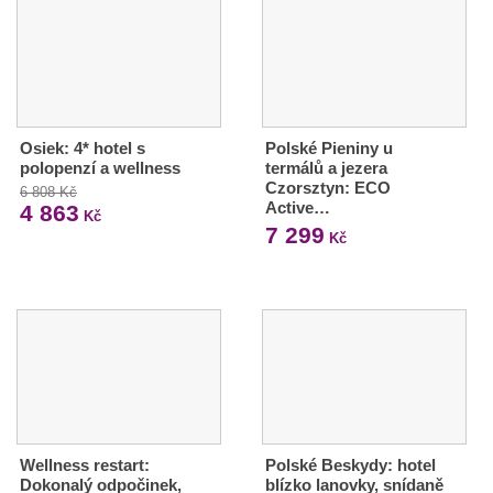
Osiek: 4* hotel s
Polské Pieniny u
polopenzí a wellness
termálů a jezera
Czorsztyn: ECO
6 808 Kč
Active…
4 863
Kč
7 299
Kč
Wellness restart:
Polské Beskydy: hotel
Dokonalý odpočinek,
blízko lanovky, snídaně