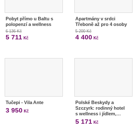
Pobyt přímo u Baltu s
Apartmány v srdci
polopenzí a wellness
Třeboně až pro 4 osoby
6 136 Kč
5 200 Kč
5 711
4 400
Kč
Kč
Tučepi - Vila Ante
Polské Beskydy a
Szczyrk: rodinný hotel
3 950
Kč
s wellness i jídlem,…
5 171
Kč