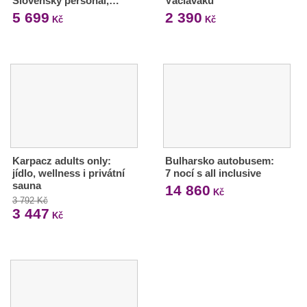
Slovenský personál,…
Václaváku
5 699
2 390
Kč
Kč
Karpacz adults only:
Bulharsko autobusem:
jídlo, wellness i privátní
7 nocí s all inclusive
sauna
14 860
Kč
3 792 Kč
3 447
Kč