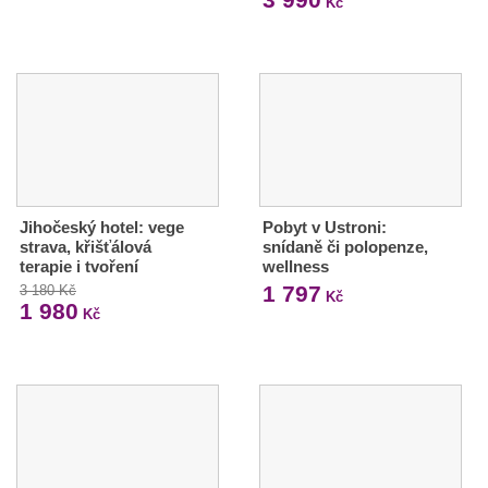
Kč
Jihočeský hotel: vege
Pobyt v Ustroni:
strava, křišťálová
snídaně či polopenze,
terapie i tvoření
wellness
1 797
3 180 Kč
Kč
1 980
Kč