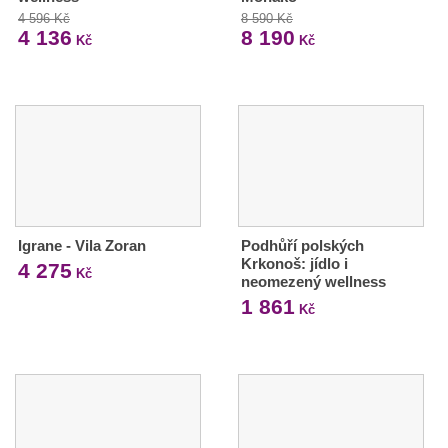
4 596 Kč
8 590 Kč
4 136
8 190
Kč
Kč
Igrane - Vila Zoran
Podhůří polských
Krkonoš: jídlo i
4 275
Kč
neomezený wellness
1 861
Kč