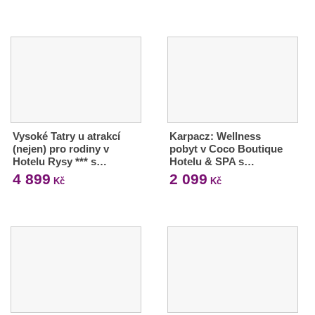
Vysoké Tatry u atrakcí
Karpacz: Wellness
(nejen) pro rodiny v
pobyt v Coco Boutique
Hotelu Rysy *** s…
Hotelu & SPA s…
4 899
2 099
Kč
Kč