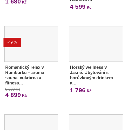
1 680
Kč
4 599
Kč
-49 %
Romantický relax v
Horský wellness v
Rumburku – aroma
Jasné: Ubytování s
sauna, cukrárna a
borůvkovým drinkem
fitness…
a…
1 796
9 650 Kč
Kč
4 899
Kč