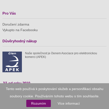
Pro Vás
Doručení zdarma
Vykupto na Facebooku
Důvěryhodný nákup
Naše společnost je členem Asociace pro elektronickou
komerci (APEK)
Již od roku 2010
Tento web používá k poskytování služeb a personifikaci obsahu
59 tis.
1 511 mil.
soubory cookie. Používáním tohoto webu s tím souhlasíte.
Rozumím
Více informací
spuštěných nabídek
ušetřeno nákupy