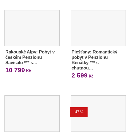
Rakouské Alpy: Pobyt v
Piešťany: Romantický
českém Penzionu
pobyt v Penzionu
Savisalo *** s…
Benátky *** s
chutnou…
10 799
Kč
2 599
Kč
-47 %