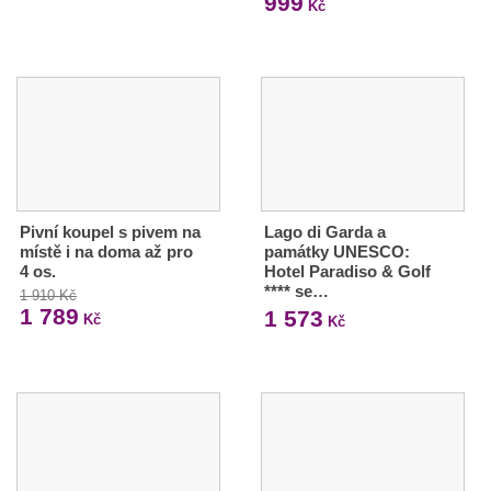
999
Kč
Pivní koupel s pivem na
Lago di Garda a
místě i na doma až pro
památky UNESCO:
4 os.
Hotel Paradiso & Golf
**** se…
1 910 Kč
1 789
1 573
Kč
Kč