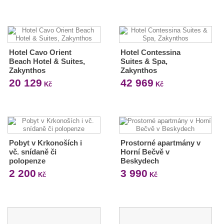
Hotel Cavo Orient
Hotel Contessina
Beach Hotel & Suites,
Suites & Spa,
Zakynthos
Zakynthos
20 129
42 969
Kč
Kč
Pobyt v Krkonoších i
Prostorné apartmány v
vč. snídaně či
Horní Bečvě v
polopenze
Beskydech
2 200
3 990
Kč
Kč