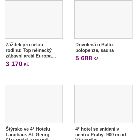
Zážitek pro celou
Dovolená u Baltu:
rodinu: Top německý
polopenze, sauna
zábavní areál Europa…
5 688
Kč
3 170
Kč
Štýrsko ve 4* Hotelu
4* hotel se snídaní v
Landhaus St. Georg:
centru Prahy: 900 m od