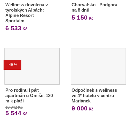
Wellness dovolená v
Chorvatsko - Podgora
tyrolských Alpách:
na 8 dnů
Alpine Resort
5 150
Kč
Sportalm…
6 533
Kč
-49 %
Pro rodinu i pár:
Odpočinek s wellness
apartmán u Omiše, 120
ve 4* hotelu v centru
m k pláži
Mariánek
9 000
10 942 Kč
Kč
5 544
Kč