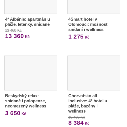
4* Albánie: apartmán u
4Smart hotel v
pláže, letenky, snídaně
Olomouci: možnost
snídaní i wellness
13 460 Kč
13 360
1 275
Kč
Kč
Beskydský relax:
Chorvatsko all
snídaně i polopenze,
inclusive: 4* hotel u
neomezený wellness
pláže, bazény i
wellness
3 650
Kč
10 480 Kč
8 384
Kč