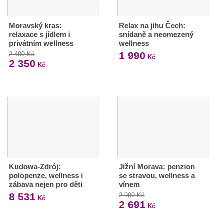
Moravský kras:
Relax na jihu Čech:
relaxace s jídlem i
snídaně a neomezený
privátním wellness
wellness
1 990
2 490 Kč
Kč
2 350
Kč
Kudowa-Zdrój:
Jižní Morava: penzion
polopenze, wellness i
se stravou, wellness a
zábava nejen pro děti
vínem
8 531
2 990 Kč
Kč
2 691
Kč