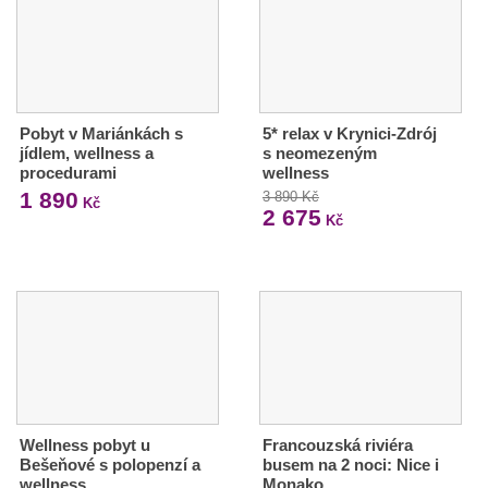
Pobyt v Mariánkách s
5* relax v Krynici-Zdrój
jídlem, wellness a
s neomezeným
procedurami
wellness
1 890
3 890 Kč
Kč
2 675
Kč
Wellness pobyt u
Francouzská riviéra
Bešeňové s polopenzí a
busem na 2 noci: Nice i
wellness
Monako