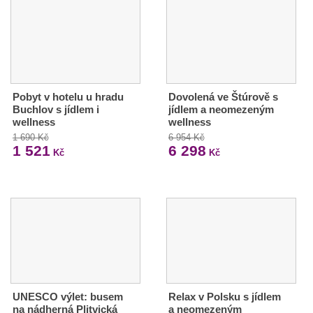
Pobyt v hotelu u hradu
Dovolená ve Štúrově s
Buchlov s jídlem i
jídlem a neomezeným
wellness
wellness
1 690 Kč
6 954 Kč
1 521
6 298
Kč
Kč
UNESCO výlet: busem
Relax v Polsku s jídlem
na nádherná Plitvická
a neomezeným