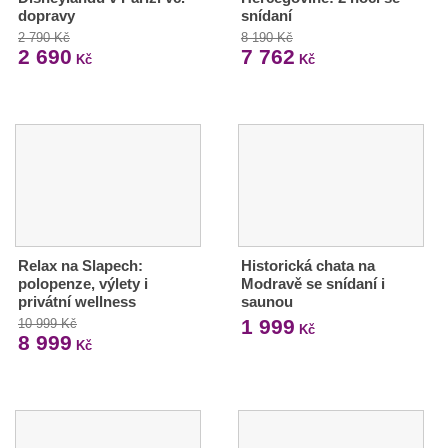
dopravy
snídaní
2 790 Kč
8 190 Kč
2 690
7 762
Kč
Kč
Relax na Slapech:
Historická chata na
polopenze, výlety i
Modravě se snídaní i
privátní wellness
saunou
1 999
10 999 Kč
Kč
8 999
Kč