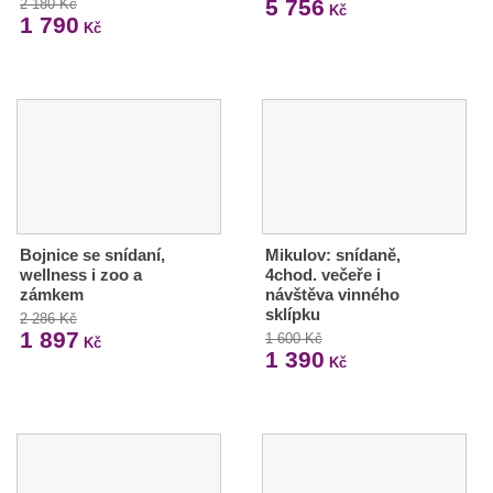
5 756
2 180 Kč
Kč
1 790
Kč
Bojnice se snídaní,
Mikulov: snídaně,
wellness i zoo a
4chod. večeře i
zámkem
návštěva vinného
sklípku
2 286 Kč
1 897
1 600 Kč
Kč
1 390
Kč