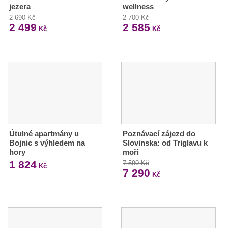
jezera
wellness
2 690 Kč
2 700 Kč
2 499
2 585
Kč
Kč
Útulné apartmány u
Poznávací zájezd do
Bojnic s výhledem na
Slovinska: od Triglavu k
hory
moři
1 824
7 590 Kč
Kč
7 290
Kč