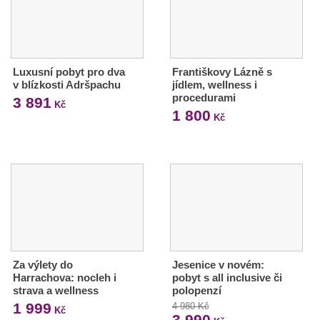
Luxusní pobyt pro dva
Františkovy Lázně s
v blízkosti Adršpachu
jídlem, wellness i
procedurami
3 891
Kč
1 800
Kč
Za výlety do
Jesenice v novém:
Harrachova: nocleh i
pobyt s all inclusive či
strava a wellness
polopenzí
1 999
4 980 Kč
Kč
3 990