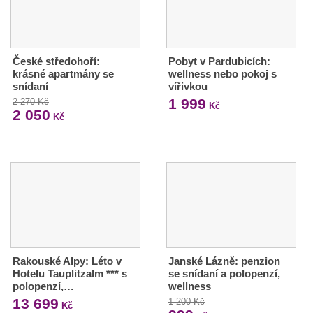
České středohoří:
Pobyt v Pardubicích:
krásné apartmány se
wellness nebo pokoj s
snídaní
vířivkou
1 999
2 270 Kč
Kč
2 050
Kč
Rakouské Alpy: Léto v
Janské Lázně: penzion
Hotelu Tauplitzalm *** s
se snídaní a polopenzí,
polopenzí,…
wellness
13 699
1 200 Kč
Kč