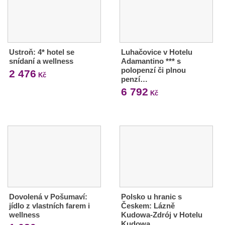
Ustroň: 4* hotel se
Luhačovice v Hotelu
snídaní a wellness
Adamantino *** s
polopenzí či plnou
2 476
Kč
penzí…
6 792
Kč
Dovolená v Pošumaví:
Polsko u hranic s
jídlo z vlastních farem i
Českem: Lázně
wellness
Kudowa-Zdrój v Hotelu
Kudowa …