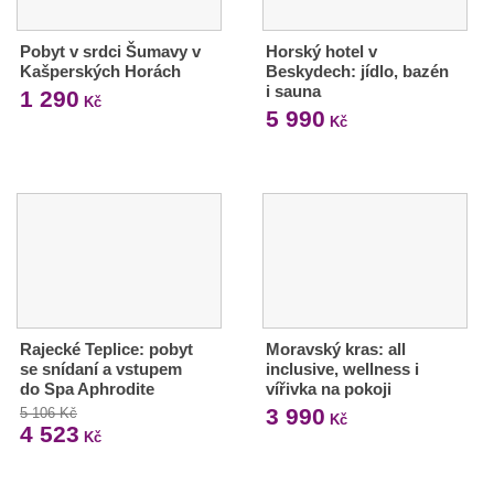
Pobyt v srdci Šumavy v
Horský hotel v
Kašperských Horách
Beskydech: jídlo, bazén
i sauna
1 290
Kč
5 990
Kč
Rajecké Teplice: pobyt
Moravský kras: all
se snídaní a vstupem
inclusive, wellness i
do Spa Aphrodite
vířivka na pokoji
3 990
5 106 Kč
Kč
4 523
Kč