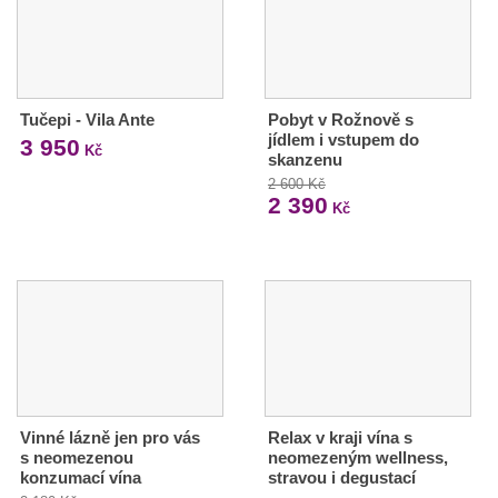
Tučepi - Vila Ante
Pobyt v Rožnově s
jídlem i vstupem do
3 950
Kč
skanzenu
2 600 Kč
2 390
Kč
Vinné lázně jen pro vás
Relax v kraji vína s
s neomezenou
neomezeným wellness,
konzumací vína
stravou i degustací