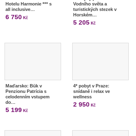
Hotelu Harmonie *** s
Vodního světa a
all inclusive…
turistických stezek v
Horském…
6 750
Kč
5 205
Kč
Maďarsko: Bük v
4* pobyt v Praze:
Penzionu Patrícia s
snídaně i relax ve
celodenním vstupem
wellness
do…
2 950
Kč
5 199
Kč