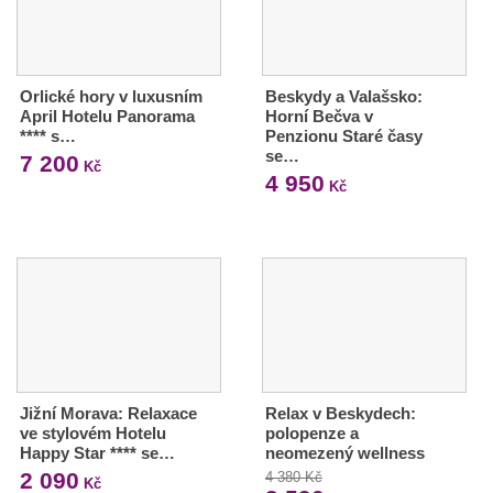
Orlické hory v luxusním
Beskydy a Valašsko:
April Hotelu Panorama
Horní Bečva v
**** s…
Penzionu Staré časy
se…
7 200
Kč
4 950
Kč
Jižní Morava: Relaxace
Relax v Beskydech:
ve stylovém Hotelu
polopenze a
Happy Star **** se…
neomezený wellness
2 090
4 380 Kč
Kč