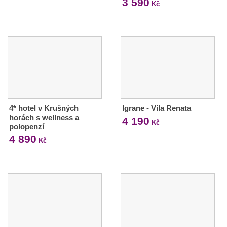
3 590
Kč
4* hotel v Krušných
Igrane - Vila Renata
horách s wellness a
4 190
Kč
polopenzí
4 890
Kč