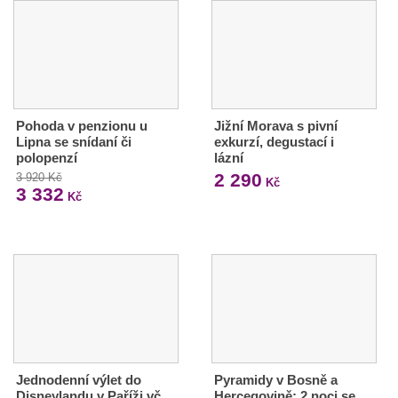
Pohoda v penzionu u
Jižní Morava s pivní
Lipna se snídaní či
exkurzí, degustací i
polopenzí
lázní
2 290
3 920 Kč
Kč
3 332
Kč
Jednodenní výlet do
Pyramidy v Bosně a
Disneylandu v Paříži vč.
Hercegovině: 2 noci se