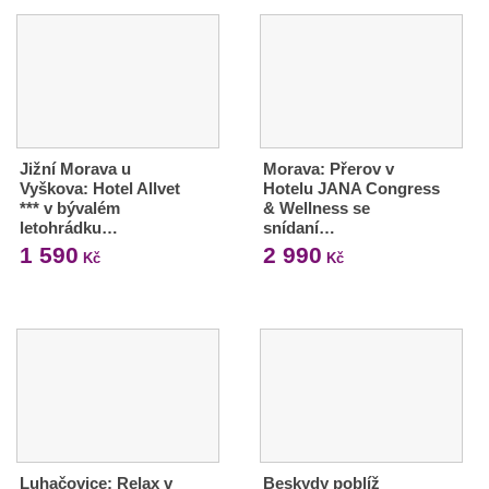
Jižní Morava u
Morava: Přerov v
Vyškova: Hotel Allvet
Hotelu JANA Congress
*** v bývalém
& Wellness se
letohrádku…
snídaní…
1 590
2 990
Kč
Kč
Luhačovice: Relax v
Beskydy poblíž