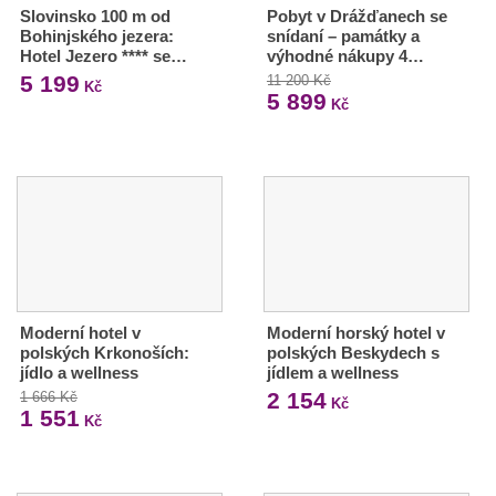
Slovinsko 100 m od
Pobyt v Drážďanech se
Bohinjského jezera:
snídaní – památky a
Hotel Jezero **** se…
výhodné nákupy 4…
5 199
11 200 Kč
Kč
5 899
Kč
Moderní hotel v
Moderní horský hotel v
polských Krkonoších:
polských Beskydech s
jídlo a wellness
jídlem a wellness
2 154
1 666 Kč
Kč
1 551
Kč