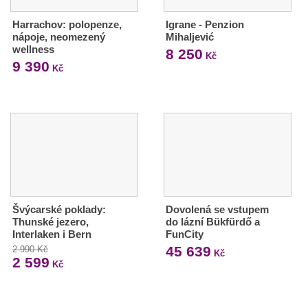
Harrachov: polopenze,
Igrane - Penzion
nápoje, neomezený
Mihaljević
wellness
8 250
Kč
9 390
Kč
Švýcarské poklady:
Dovolená se vstupem
Thunské jezero,
do lázní Bükfürdő a
Interlaken i Bern
FunCity
45 639
2 990 Kč
Kč
2 599
Kč