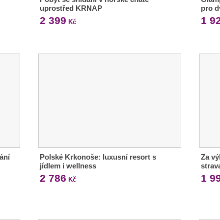
uprostřed KRNAP
pro d
2 399
1 9
Kč
ání
Polské Krkonoše: luxusní resort s
Za vý
jídlem i wellness
strav
2 786
1 9
Kč