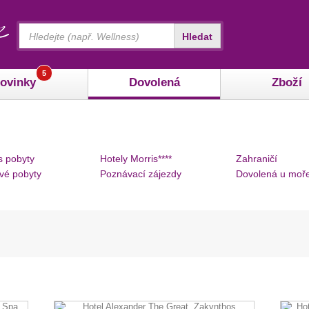
Vyhledávání
Hledat
5
ovinky
Dovolená
Zboží
s pobyty
Hotely Morris****
Zahraničí
vé pobyty
Poznávací zájezdy
Dovolená u moř