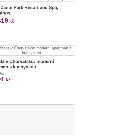
 Zante Park Resort and Spa,
nthos
419
Kč
da v Chorvatsku: moderní
tmán s kuchyňkou
 Kč
01
Kč