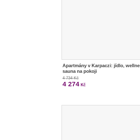
Apartmány v Karpaczi: jídlo, wellne
sauna na pokoji
4 734 Kč
4 274
Kč