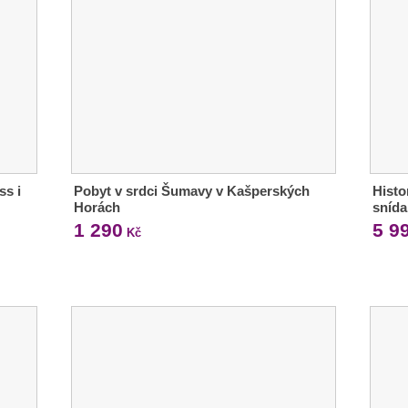
ss i
Pobyt v srdci Šumavy v Kašperských
Histo
Horách
snída
1 290
5 9
Kč