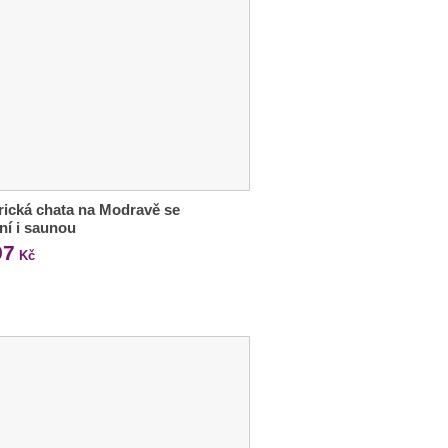
rická chata na Modravě se
ní i saunou
97
Kč