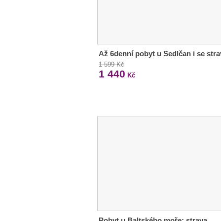
Až 6denní pobyt u Sedlčan i se str
1 599 Kč
1 440
Kč
Pobyt u Baltského moře: strava,