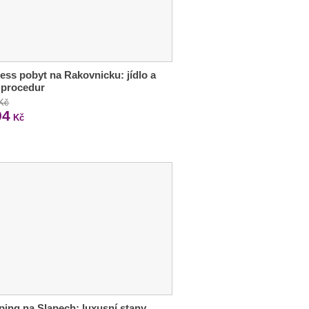
ess pobyt na Rakovnicku: jídlo a
 procedur
 Kč
94
Kč
ing na Slapech: luxusní stany