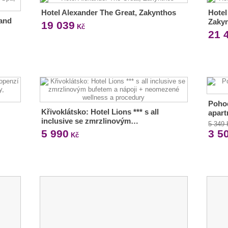
Hotel Alexander The Great, Zakynthos
Hotel
 and
Zaky
19 039
Kč
21 
Poho
Křivoklátsko: Hotel Lions *** s all
apar
inclusive se zmrzlinovým…
5 349
5 990
3 5
Kč