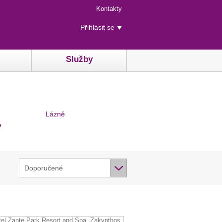
Menu
Kontakty
rychlého
Uživatelské
přístupu
Přihlásit se
menu
Služby
Lázně
e
Doporučené