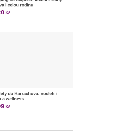
va i celou rodinu
20
Kč
lety do Harrachova: nocleh i
a a wellness
99
Kč