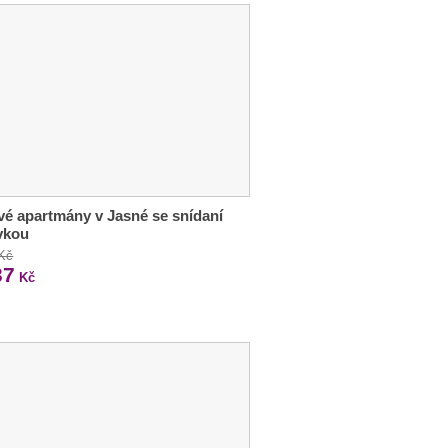
vé apartmány v Jasné se snídaní
ivkou
 Kč
37
Kč