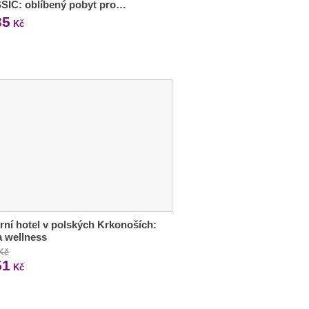
SIC: oblíbený pobyt pro…
35
Kč
ní hotel v polských Krkonoších:
 a wellness
 Kč
51
Kč