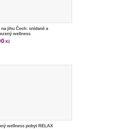
 na jihu Čech: snídaně a
ezený wellness
90
Kč
bný wellness pobyt RELAX