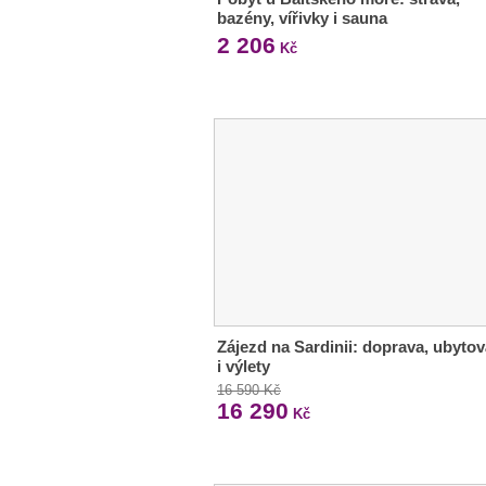
bazény, vířivky i sauna
2 206
Kč
Zájezd na Sardinii: doprava, ubytov
i výlety
16 590 Kč
16 290
Kč