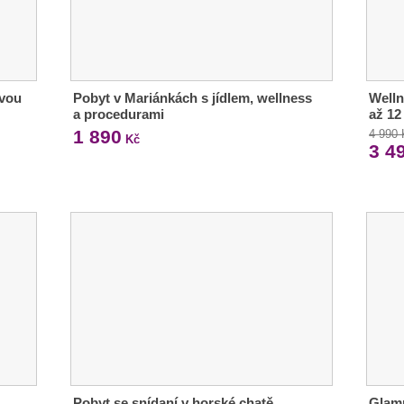
avou
Pobyt v Mariánkách s jídlem, wellness
Welln
a procedurami
až 12
1 890
4 990
Kč
3 4
Pobyt se snídaní v horské chatě
Glamp