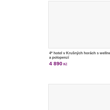
4* hotel v Krušných horách s welln
a polopenzí
4 890
Kč