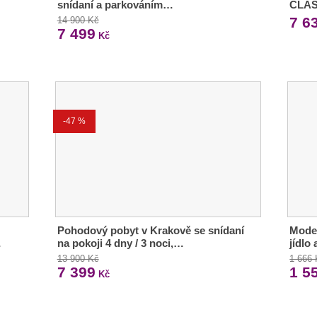
snídaní a parkováním…
CLAS
7 6
14 900 Kč
7 499
Kč
-47 %
Pohodový pobyt v Krakově se snídaní
Moder
…
na pokoji 4 dny / 3 noci,…
jídlo
13 900 Kč
1 666
7 399
1 5
Kč