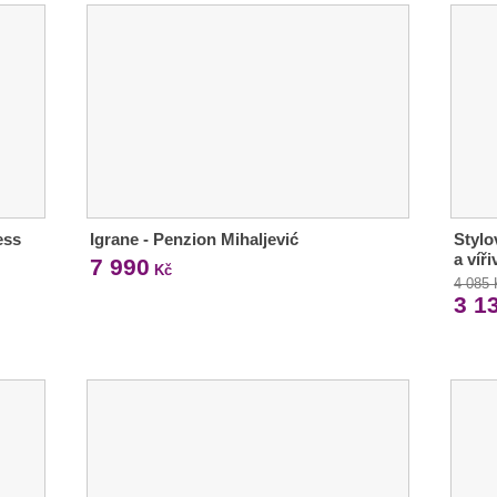
ess
Igrane - Penzion Mihaljević
Stylo
a víř
7 990
Kč
4 085
3 1