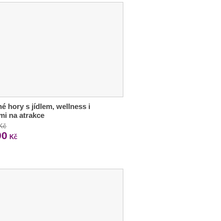
é hory s jídlem, wellness i
mi na atrakce
 Kč
90
Kč