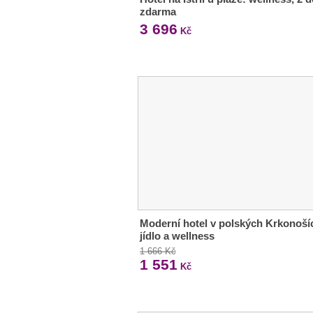
zdarma
3 696
Kč
Moderní hotel v polských Krkonoší
jídlo a wellness
1 666 Kč
1 551
Kč