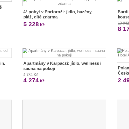
ě
4* pobyt v Portoroži: jídlo, bazény,
Sardi
pláž, dítě zdarma
kouse
5 228
10 94
Kč
8 1
in.
Apartmány v Karpaczi: jídlo, wellness i
Polan
sauna na pokoji
Česke
4 734 Kč
4 274
2 4
Kč