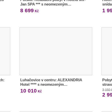
Jan SPA *** s neomezeným…
snída
8 699
1 9
Kč
ch:
Luhačovice v centru: ALEXANDRIA
Pobyt
Hotel **** s neomezeným…
strav
10 010
3 150
Kč
2 9