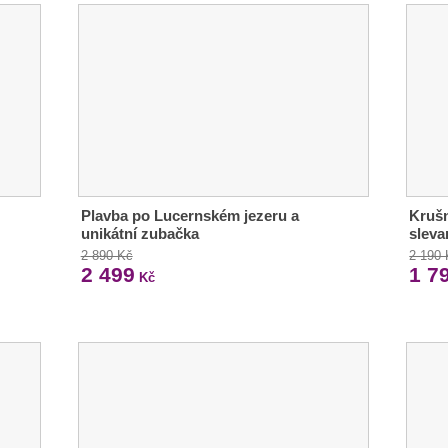
Plavba po Lucernském jezeru a
Krušn
unikátní zubačka
sleva
2 890 Kč
2 190
2 499
1 7
Kč