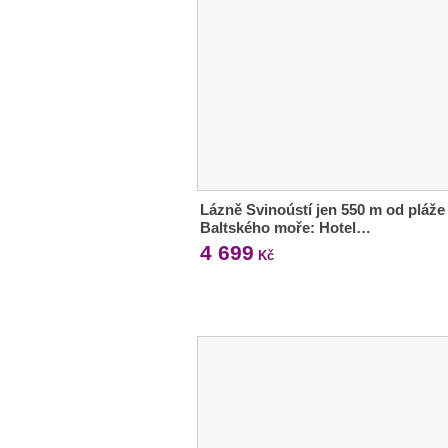
Lázně Svinoústí jen 550 m od pláže
Baltského moře: Hotel…
4 699
Kč