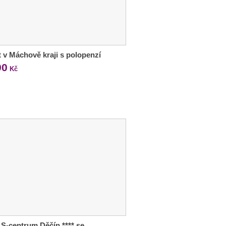
 v Máchově kraji s polopenzí
90
Kč
 S-centrum Děčín **** se