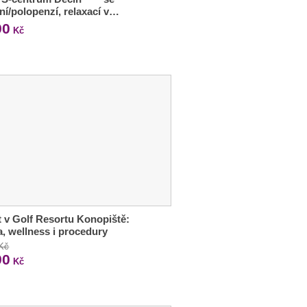
ní/polopenzí, relaxací v…
90
Kč
 v Golf Resortu Konopiště:
a, wellness i procedury
 Kč
90
Kč