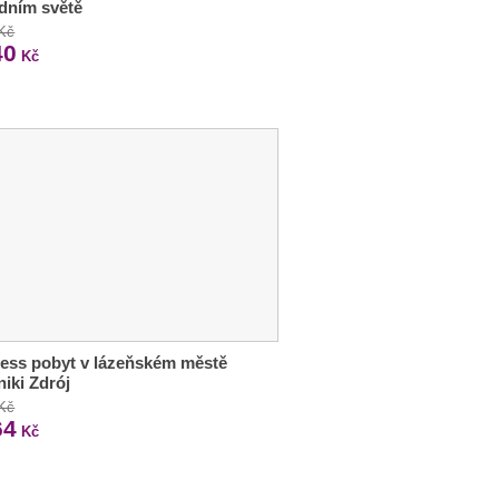
dním světě
 Kč
40
Kč
ess pobyt v lázeňském městě
iki Zdrój
 Kč
64
Kč