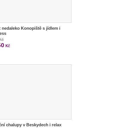
 nedaleko Konopiště s jídlem i
ess
 Kč
50
Kč
ční chalupy v Beskydech i relax