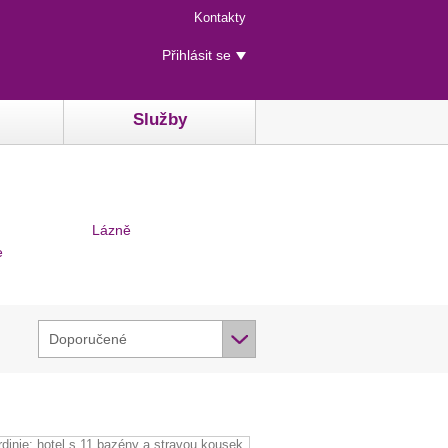
Menu
Kontakty
rychlého
Uživatelské
přístupu
Přihlásit se
menu
Služby
Lázně
e
Doporučené