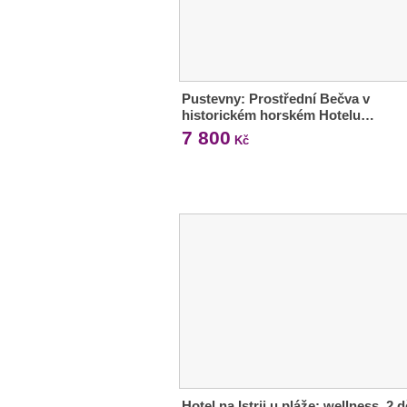
Pustevny: Prostřední Bečva v
historickém horském Hotelu…
7 800
Kč
Hotel na Istrii u pláže: wellness, 2 d