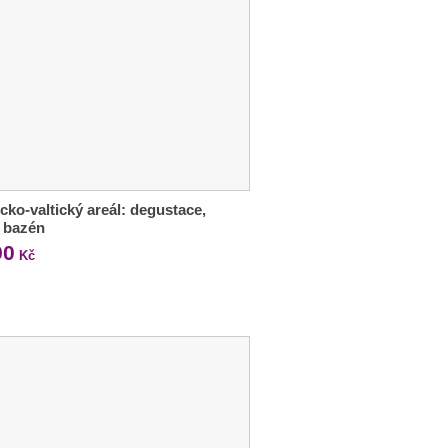
cko-valtický areál: degustace,
 i bazén
90
Kč