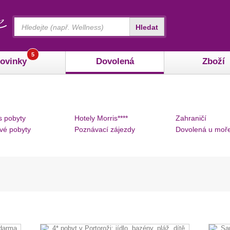
Vyhledávání
Hledat
5
ovinky
Dovolená
Zboží
s pobyty
Hotely Morris****
Zahraničí
vé pobyty
Poznávací zájezdy
Dovolená u moř