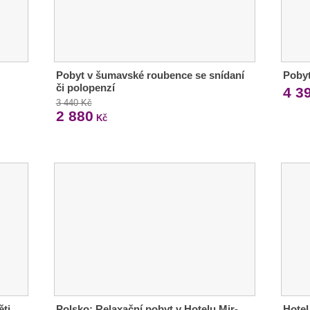
Pobyt v šumavské roubence se snídaní
Pobyt
či polopenzí
4 3
3 440 Kč
2 880
Kč
ěti
Polsko: Relaxační pobyt v Hotelu Mir-
Hotel