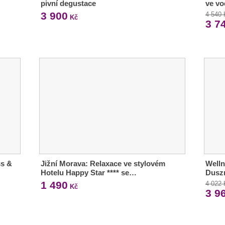
pivní degustace
ve vo
3 900
4 540
Kč
3 7
ss &
Jižní Morava: Relaxace ve stylovém
Welln
Hotelu Happy Star **** se…
Duszn
1 490
4 022
Kč
3 9