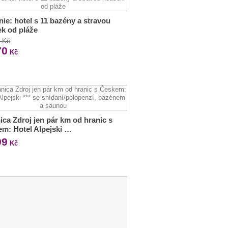
nie: hotel s 11 bazény a stravou
k od pláže
2 Kč
70
Kč
ica Zdroj jen pár km od hranic s
m: Hotel Alpejski …
99
Kč