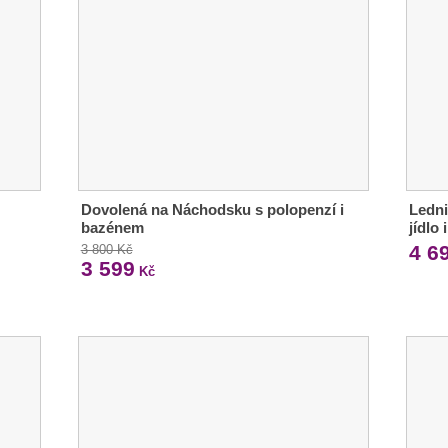
Dovolená na Náchodsku s polopenzí i
Ledni
bazénem
jídlo
4 6
3 800 Kč
3 599
Kč