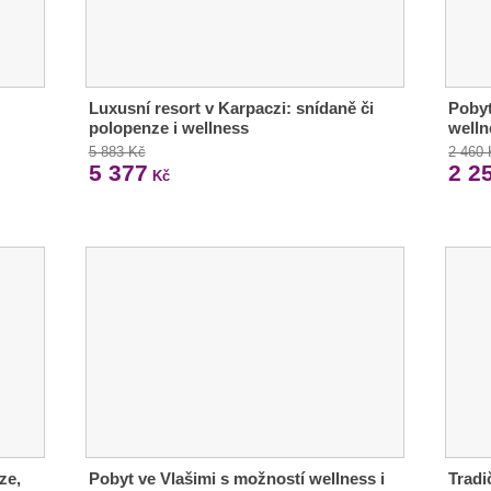
Luxusní resort v Karpaczi: snídaně či
Pobyt
polopenze i wellness
welln
5 883 Kč
2 460
5 377
2 2
Kč
ze,
Pobyt ve Vlašimi s možností wellness i
Tradi