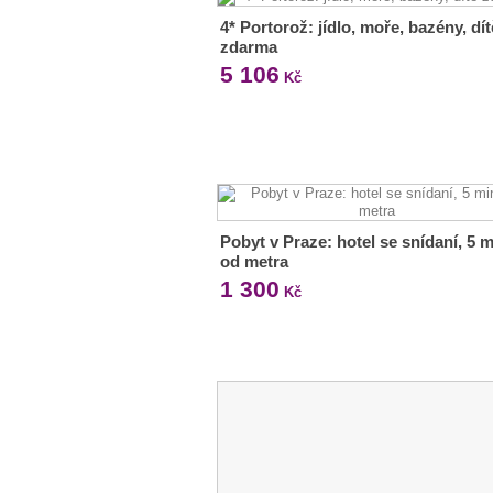
4* Portorož: jídlo, moře, bazény, dít
zdarma
5 106
Kč
Pobyt v Praze: hotel se snídaní, 5 m
od metra
1 300
Kč