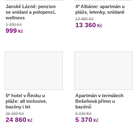
Janské Lázně: penzion
4* Albánie: apartmán u
se snídaní a polopenzí,
pláže, letenky, snídaně
wellness
13 460 Kč
13 360
1 200 Kč
Kč
999
Kč
5* hotel v Řecku u
Apartmán v termálech
pláže: all inclusive,
Bešeňová přímo u
bazény i let
bazénů
26 160 Kč
6 100 Kč
24 860
5 370
Kč
Kč