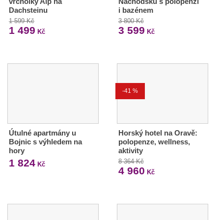
vrcholky Alp na
Náchodsku s polopenzí
Dachsteinu
i bazénem
1 599 Kč
3 800 Kč
1 499
3 599
Kč
Kč
-41 %
Útulné apartmány u
Horský hotel na Oravě:
Bojnic s výhledem na
polopenze, wellness,
hory
aktivity
1 824
8 364 Kč
Kč
4 960
Kč