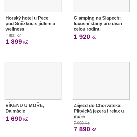
Horský hotel u Pece
Glamping na Slapech:
pod Sněžkou s jídlem a
luxusní stany pro dva i
wellness
celou rodinu
1 920
2 900 Kč
Kč
1 899
Kč
VÍKEND U MOŘE,
Zájezd do Chorvatska:
Dalmácie
Plitvická jezera i relax u
moře
1 690
Kč
7 990 Kč
7 890
Kč