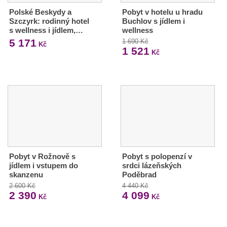
Polské Beskydy a
Pobyt v hotelu u hradu
Szczyrk: rodinný hotel
Buchlov s jídlem i
s wellness i jídlem,…
wellness
5 171
1 690 Kč
Kč
1 521
Kč
Pobyt v Rožnově s
Pobyt s polopenzí v
jídlem i vstupem do
srdci lázeňských
skanzenu
Poděbrad
2 600 Kč
4 440 Kč
2 390
4 099
Kč
Kč