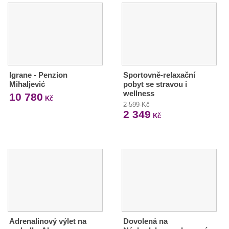
Igrane - Penzion
Sportovně-relaxační
Mihaljević
pobyt se stravou i
wellness
10 780
Kč
2 599 Kč
2 349
Kč
Adrenalinový výlet na
Dovolená na