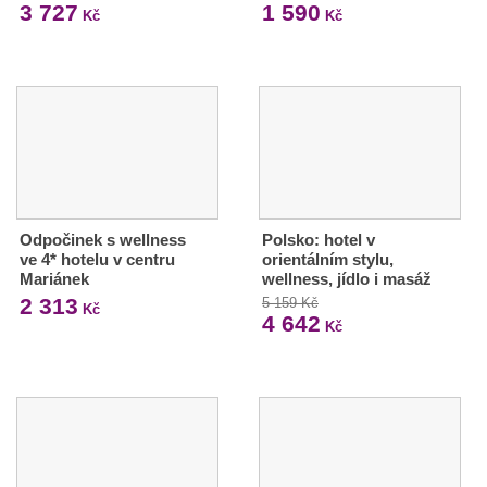
3 727
1 590
Kč
Kč
Odpočinek s wellness
Polsko: hotel v
ve 4* hotelu v centru
orientálním stylu,
Mariánek
wellness, jídlo i masáž
2 313
5 159 Kč
Kč
4 642
Kč