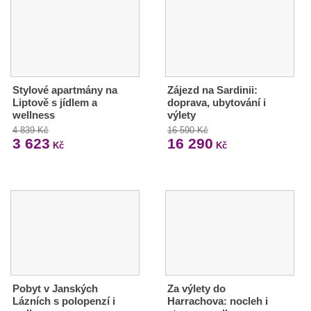
Stylové apartmány na
Zájezd na Sardinii:
Liptově s jídlem a
doprava, ubytování i
wellness
výlety
4 839 Kč
16 590 Kč
3 623
16 290
Kč
Kč
Pobyt v Janských
Za výlety do
Lázních s polopenzí i
Harrachova: nocleh i