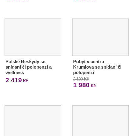
Polské Beskydy se
Pobyt v centru
snídaní či polopenzí a
Krumlova se snídaní či
wellness
polopenzí
2 419
2 199 Kč
Kč
1 980
Kč