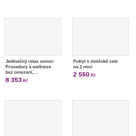
Jedinečný relax senior:
Pobyt v mnišské cele
Procedury a wellness
na 2 noci
bez omezení,…
2 550
Kč
8 353
Kč