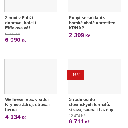
2 noci v Paříži:
Pobyt se snídaní v
doprava, hotel i
horské chatě uprostřed
Eiffelova věž
KRNAP
2 399
6 290 Kč
Kč
6 090
Kč
-46 %
Wellness relax v srdci
S rodinou do
Krynice-Zdrój: strava i
slovinských termálů:
herna
strava, sauna i bazény
4 134
12 474 Kč
Kč
6 711
Kč