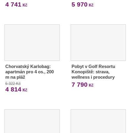
4 741
5 970
Kč
Kč
Chorvatský Karlobag:
Pobyt v Golf Resortu
apartmán pro 4 os., 200
Konopiště: strava,
m na pláž
wellness i procedury
7 790
6 322 Kč
Kč
4 814
Kč