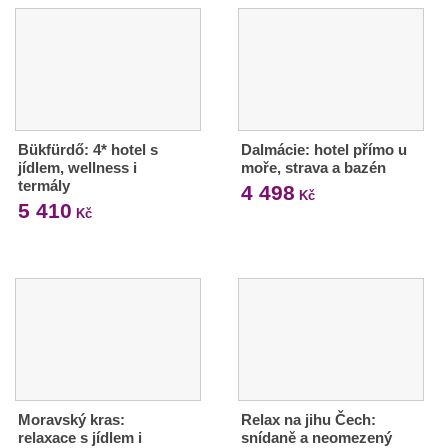
Bükfürdő: 4* hotel s
Dalmácie: hotel přímo u
jídlem, wellness i
moře, strava a bazén
termály
4 498
Kč
5 410
Kč
Moravský kras:
Relax na jihu Čech:
relaxace s jídlem i
snídaně a neomezený