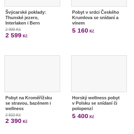
Švýcarské poklady:
Pobyt v srdci Českého
Thunské jezero,
Krumlova se snídaní a
Interlaken i Bern
vínem
5 160
2 990 Kč
Kč
2 599
Kč
Pobyt na Kroměřížsku
Horský wellness pobyt
se stravou, bazénem i
v Polsku se snídaní či
wellness
polopenzí
5 400
2 810 Kč
Kč
2 390
Kč