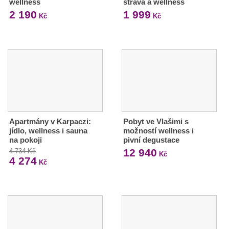
wellness
strava a wellness
2 190
1 999
Kč
Kč
Apartmány v Karpaczi:
Pobyt ve Vlašimi s
jídlo, wellness i sauna
možností wellness i
na pokoji
pivní degustace
12 940
4 734 Kč
Kč
4 274
Kč