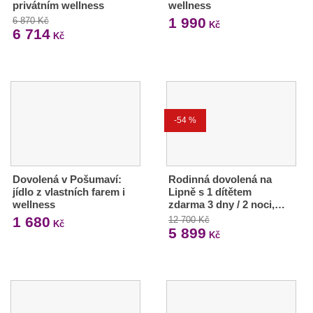
privátním wellness
wellness
1 990
6 870 Kč
Kč
6 714
Kč
-54 %
Dovolená v Pošumaví:
Rodinná dovolená na
jídlo z vlastních farem i
Lipně s 1 dítětem
wellness
zdarma 3 dny / 2 noci,…
1 680
12 700 Kč
Kč
5 899
Kč