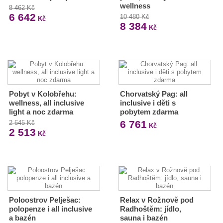
wellness
8 462 Kč
6 642
10 480 Kč
Kč
8 384
Kč
Pobyt v Kolobřehu:
Chorvatský Pag: all
wellness, all inclusive
inclusive i děti s
light a noc zdarma
pobytem zdarma
6 761
2 645 Kč
Kč
2 513
Kč
Poloostrov Pelješac:
Relax v Rožnově pod
polopenze i all inclusive
Radhoštěm: jídlo,
a bazén
sauna i bazén