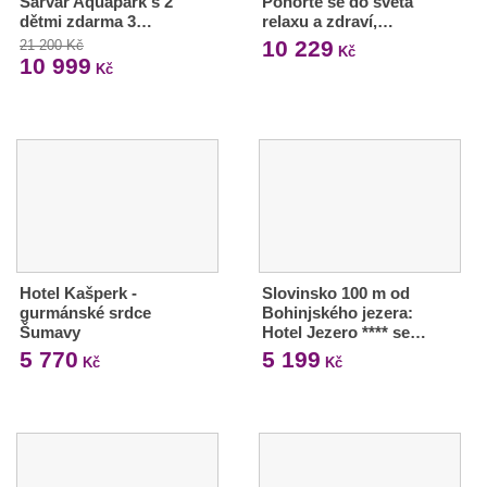
Sárvár Aquapark s 2
Ponořte se do světa
dětmi zdarma 3…
relaxu a zdraví,…
10 229
21 200 Kč
Kč
10 999
Kč
Hotel Kašperk -
Slovinsko 100 m od
gurmánské srdce
Bohinjského jezera:
Šumavy
Hotel Jezero **** se…
5 770
5 199
Kč
Kč