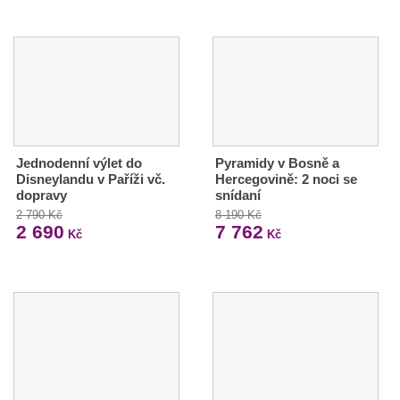
Jednodenní výlet do
Pyramidy v Bosně a
Disneylandu v Paříži vč.
Hercegovině: 2 noci se
dopravy
snídaní
2 790 Kč
8 190 Kč
2 690
7 762
Kč
Kč