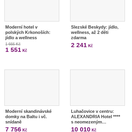
Moderní hotel v
Slezské Beskydy: jídlo,
polských Krkonoších:
wellness, až 2 děti
jídlo a wellness
zdarma
2 241
1 666 Kč
Kč
1 551
Kč
Moderní skandinávské
Luhačovice v centru:
domky na Baltu i vč.
ALEXANDRIA Hotel ****
snídaně
s neomezeným…
7 756
10 010
Kč
Kč