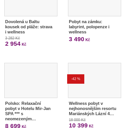
Dovolená u Baltu
Pobyt na zámku:
kousek od pláže: strava
labyrint, polopenze i
i wellness
wellness
3 490
3 282 Kč
Kč
2 954
Kč
-42 %
Polsko: Relaxační
Wellness pobyt v
pobyt v Hotelu Mir-Jan
nejhonosnějším resortu
SPA *** s
Mariánských Lázní 4…
neomezeným…
18 000 Kč
10 399
8 699
Kč
Kč