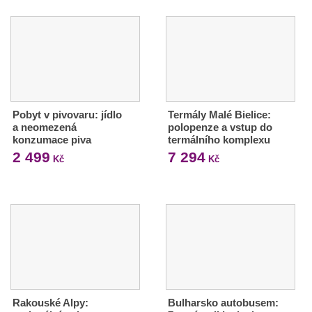
Pobyt v pivovaru: jídlo
Termály Malé Bielice:
a neomezená
polopenze a vstup do
konzumace piva
termálního komplexu
2 499
7 294
Kč
Kč
Rakouské Alpy:
Bulharsko autobusem: