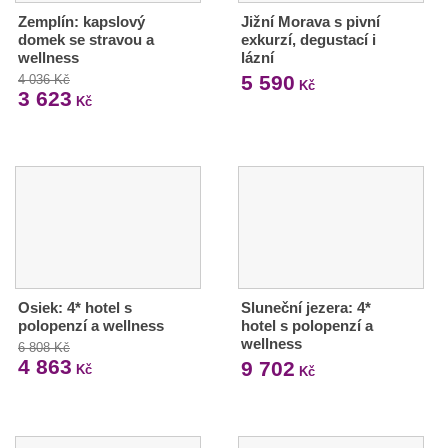
Zemplín: kapslový
Jižní Morava s pivní
domek se stravou a
exkurzí, degustací i
wellness
lázní
5 590
4 036 Kč
Kč
3 623
Kč
Osiek: 4* hotel s
Sluneční jezera: 4*
polopenzí a wellness
hotel s polopenzí a
wellness
6 808 Kč
4 863
9 702
Kč
Kč