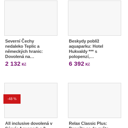
Severní Čechy
Beskydy poblíž
nedaleko Teplic a
aquaparku: Hotel
německých hranic:
Hukvaldy *** s
Dovolená na…
polopenzí,…
2 132
6 392
Kč
Kč
-48 %
All inclusive dovolená v
Relax Classic Plus: