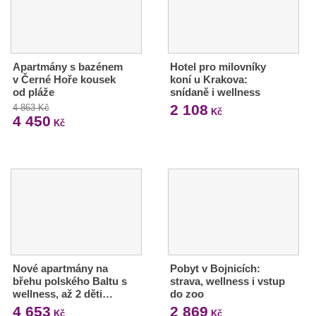
Apartmány s bazénem
Hotel pro milovníky
v Černé Hoře kousek
koní u Krakova:
od pláže
snídaně i wellness
2 108
4 863 Kč
Kč
4 450
Kč
Nové apartmány na
Pobyt v Bojnicích:
břehu polského Baltu s
strava, wellness i vstup
wellness, až 2 děti…
do zoo
4 653
2 869
Kč
Kč