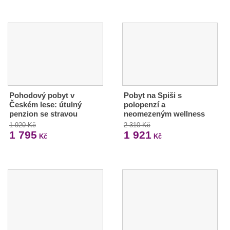
Pohodový pobyt v
Pobyt na Spiši s
Českém lese: útulný
polopenzí a
penzion se stravou
neomezeným wellness
1 920 Kč
2 310 Kč
1 795
1 921
Kč
Kč