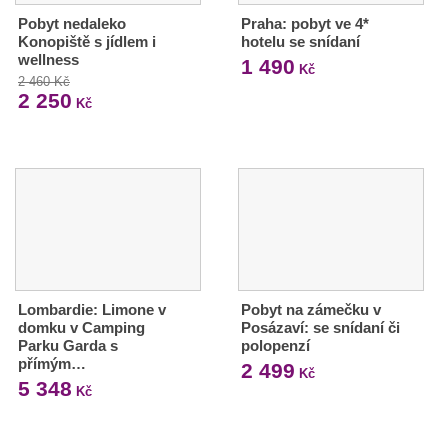
Pobyt nedaleko
Praha: pobyt ve 4*
Konopiště s jídlem i
hotelu se snídaní
wellness
1 490
Kč
2 460 Kč
2 250
Kč
Lombardie: Limone v
Pobyt na zámečku v
domku v Camping
Posázaví: se snídaní či
Parku Garda s
polopenzí
přímým…
2 499
Kč
5 348
Kč