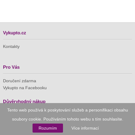
Vykupto.cz
Kontakty
Pro Vás
Doručení zdarma
Vykupto na Facebooku
Důvěryhodný nákup
Tento web používá k poskytování služeb a personifikaci obsahu
Naše společnost je členem Asociace pro elektronickou
soubory cookie. Používáním tohoto webu s tím souhlasíte.
komerci (APEK)
Rozumím
Více informací