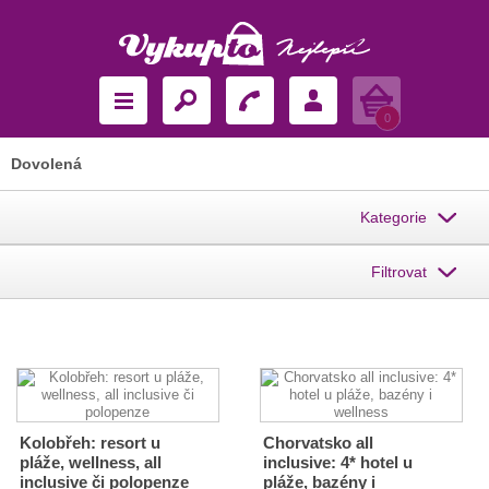
Košík
0
Dovolená
Kategorie
Filtrovat
Kolobřeh: resort u
Chorvatsko all
pláže, wellness, all
inclusive: 4* hotel u
inclusive či polopenze
pláže, bazény i