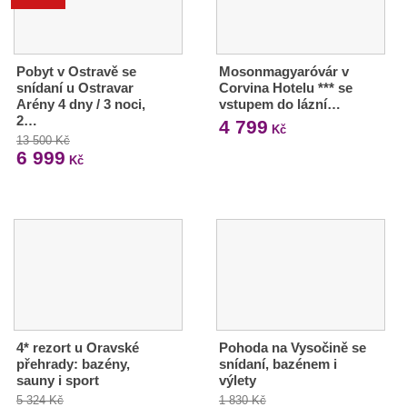
Pobyt v Ostravě se
Mosonmagyaróvár v
snídaní u Ostravar
Corvina Hotelu *** se
Arény 4 dny / 3 noci,
vstupem do lázní…
2…
4 799
Kč
13 500 Kč
6 999
Kč
4* rezort u Oravské
Pohoda na Vysočině se
přehrady: bazény,
snídaní, bazénem i
sauny i sport
výlety
5 324 Kč
1 830 Kč