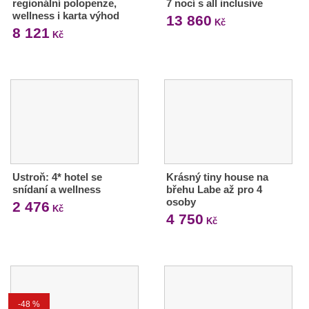
regionální polopenze,
7 nocí s all inclusive
wellness i karta výhod
13 860
Kč
8 121
Kč
Ustroň: 4* hotel se
Krásný tiny house na
snídaní a wellness
břehu Labe až pro 4
osoby
2 476
Kč
4 750
Kč
-48 %