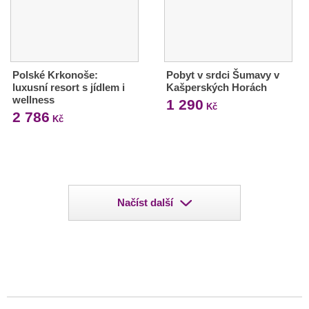
Polské Krkonoše:
Pobyt v srdci Šumavy v
luxusní resort s jídlem i
Kašperských Horách
wellness
1 290
Kč
2 786
Kč
Načíst další