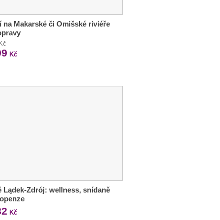
í na Makarské či Omišské riviéře
opravy
 Kč
99
Kč
 Lądek-Zdrój: wellness, snídaně
lopenze
82
Kč