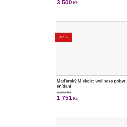
3 500
Kč
-52 %
Maďarský Miskolc: wellness pobyt 
snídaní
3 647 Kč
1 751
Kč