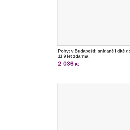
Pobyt v Budapešti: snídaně i dítě d
11,9 let zdarma
2 036
Kč