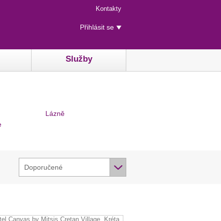
Menu
Kontakty
rychlého
Uživatelské
přístupu
Přihlásit se
menu
Služby
Lázně
e
Doporučené