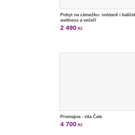
Pobyt na zámečku: snídaně i balíče
wellness a večeří
2 490
Kč
Promajna - vila Čale
4 700
Kč