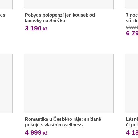
k s
Pobyt s polopenzí jen kousek od
7 noc
lanovky na Sněžku
vč. d
3 190
6 990
Kč
6 7
Romantika u Českého ráje: snídaně i
Lázně
pokoje s vlastním wellness
či po
4 999
4 1
Kč