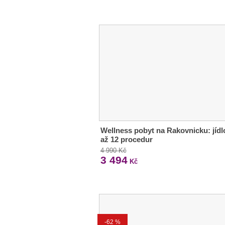
Wellness pobyt na Rakovnicku: jídl
až 12 procedur
4 990 Kč
3 494
Kč
-62 %