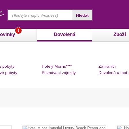
Vyhledávání
Hledat
5
ovinky
Dovolená
Zboží
s pobyty
Hotely Morris****
Zahraničí
vé pobyty
Poznávací zájezdy
Dovolená u moř