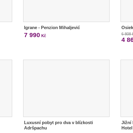
Igrane - Penzion Mihaljević
Osiek
7 990
6 808
Kč
4 8
Luxusní pobyt pro dva v blízkosti
Jižní
Adršpachu
Hotel