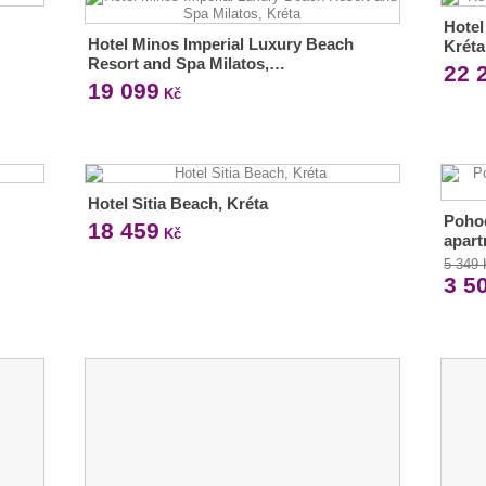
Hotel
Hotel Minos Imperial Luxury Beach
Kréta
Resort and Spa Milatos,…
22 
19 099
Kč
Hotel Sitia Beach, Kréta
Poho
18 459
Kč
apar
5 349
3 5