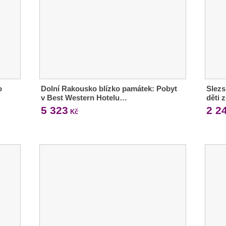
o
Dolní Rakousko blízko památek: Pobyt
Slezs
v Best Western Hotelu…
děti 
5 323
2 2
Kč