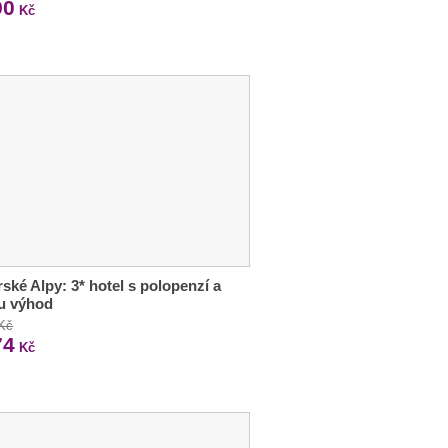
90
Kč
ské Alpy: 3* hotel s polopenzí a
u výhod
 Kč
74
Kč