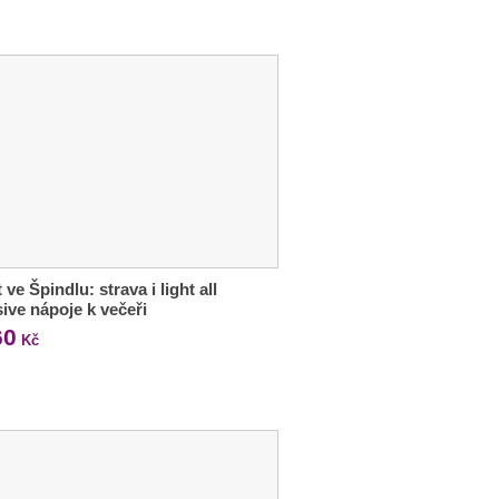
 ve Špindlu: strava i light all
sive nápoje k večeři
60
Kč