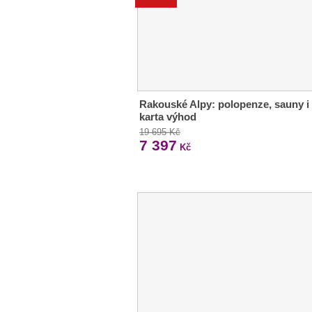
Rakouské Alpy: polopenze, sauny i
karta výhod
19 695 Kč
7 397
Kč