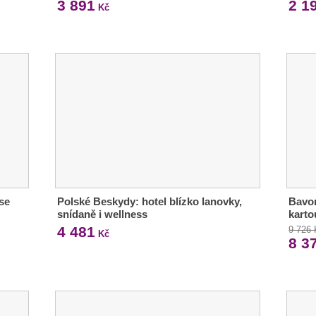
3 891
2 1
Kč
se
Polské Beskydy: hotel blízko lanovky,
Bavor
snídaně i wellness
karto
4 481
9 726
Kč
8 3