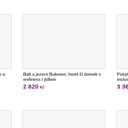
o a
Balt a jezero Bukowo: hotel či domek s
Pobyt
wellness i jídlem
inclu
2 620
3 3
Kč