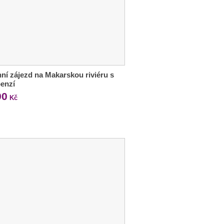
ní zájezd na Makarskou riviéru s
enzí
90
Kč