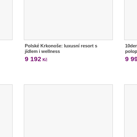
Polské Krkonoše: luxusní resort s
10den
jídlem i wellness
polop
9 192
9 9
Kč