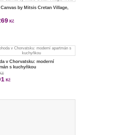
 Canvas by Mitsis Cretan Village,
269
Kč
da v Chorvatsku: moderní
tmán s kuchyňkou
 Kč
01
Kč