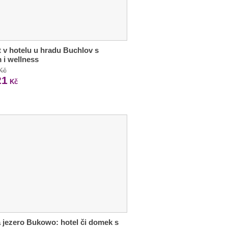
 v hotelu u hradu Buchlov s
m i wellness
 Kč
21
Kč
a jezero Bukowo: hotel či domek s