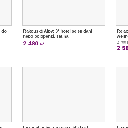
m do
Rakouské Alpy: 3* hotel se snídaní
Relax
nebo polopenzí, sauna
welln
2 480
2 700
Kč
2 5
e,
Luxusní pobyt pro dva v blízkosti
Luxus