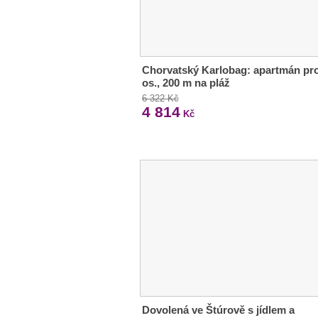
Chorvatský Karlobag: apartmán pro
os., 200 m na pláž
6 322 Kč
4 814
Kč
Dovolená ve Štúrově s jídlem a