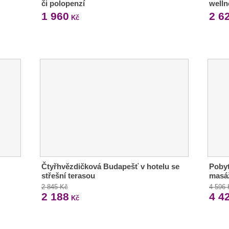
či polopenzí
welln
1 960
2 6
Kč
Čtyřhvězdičková Budapešť v hotelu se
Pobyt
střešní terasou
masáž
2 845 Kč
4 596
2 188
4 4
Kč