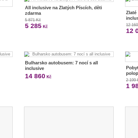
All inclusive na Zlatých Píscích, děti
Zlaté
zdarma
inclu
5 871 Kč
5 285
12 16
Kč
12 
Bulharsko autobusem: 7 nocí s all
Pobyt
inclusive
polop
14 860
Kč
2 199
1 9