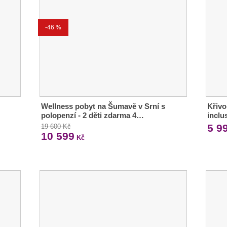
-46 %
Wellness pobyt na Šumavě v Srní s
Křivo
polopenzí - 2 děti zdarma 4…
inclu
5 9
19 600 Kč
10 599
Kč