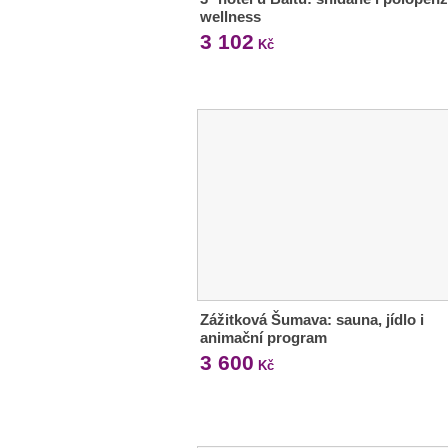
wellness
3 102
Kč
Zážitková Šumava: sauna, jídlo i
animační program
3 600
Kč