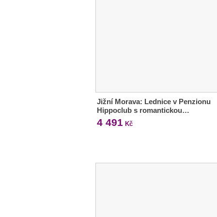
Jižní Morava: Lednice v Penzionu
Hippoclub s romantickou…
4 491
Kč