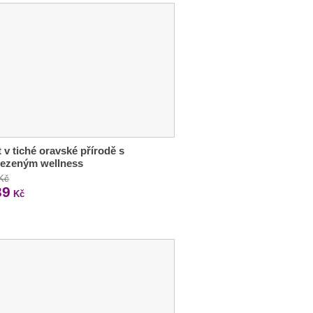
 v tiché oravské přírodě s
ezeným wellness
 Kč
39
Kč