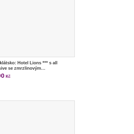
klátsko: Hotel Lions *** s all
sive se zmrzlinovým…
90
Kč