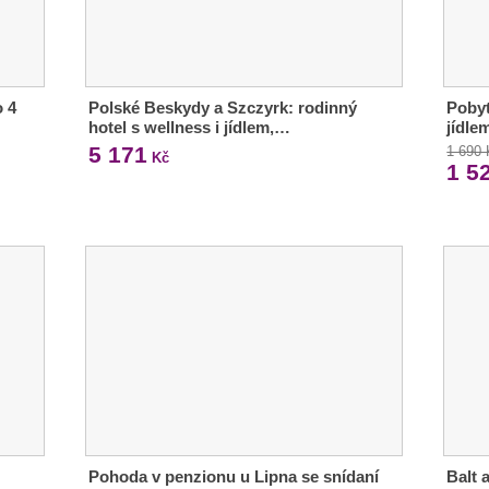
 4
Polské Beskydy a Szczyrk: rodinný
Pobyt
hotel s wellness i jídlem,…
jídle
5 171
1 690
Kč
1 5
Pohoda v penzionu u Lipna se snídaní
Balt 