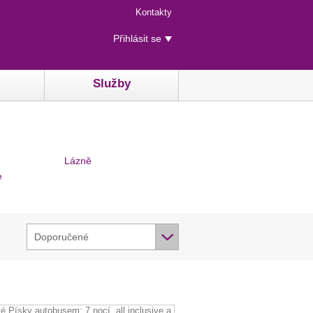
Menu
Kontakty
rychlého
Uživatelské
přístupu
Přihlásit se
menu
Služby
Lázně
e
Doporučené