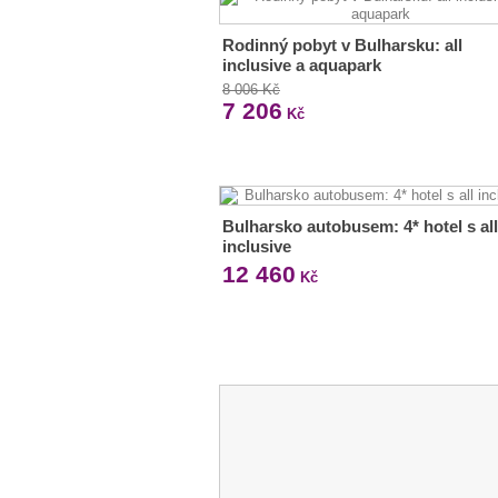
Rodinný pobyt v Bulharsku: all
inclusive a aquapark
8 006 Kč
7 206
Kč
Bulharsko autobusem: 4* hotel s all
inclusive
12 460
Kč