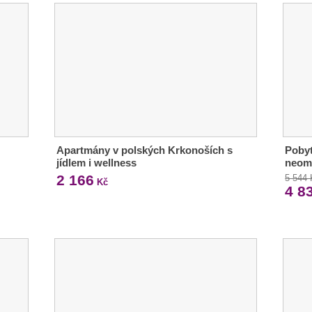
Apartmány v polských Krkonoších s
Pobyt
jídlem i wellness
neom
2 166
5 544
Kč
4 8