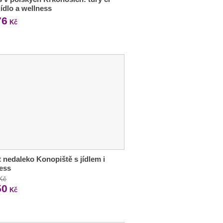
 jídlo a wellness
76
Kč
 nedaleko Konopiště s jídlem i
ess
 Kč
50
Kč