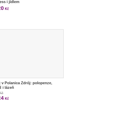
ess i jídlem
20
Kč
 v Polanica Zdrój: polopenze,
 i lázeň
 Kč
24
Kč