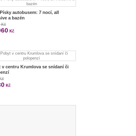
 Písky autobusem: 7 nocí, all
sive a bazén
0 Kč
060
Kč
 v centru Krumlova se snídaní či
enzí
 Kč
80
Kč