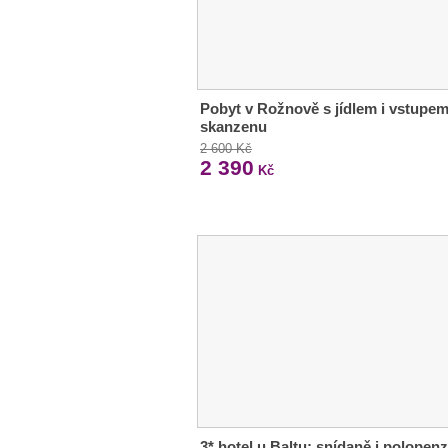
Pobyt v Rožnově s jídlem i vstupe
skanzenu
2 600 Kč
2 390
Kč
3* hotel u Baltu: snídaně i polopenz