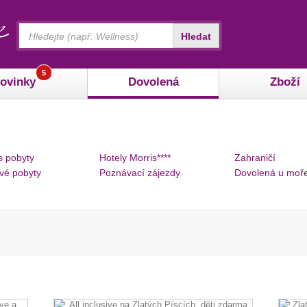
Vyhledávání
Hledat
5
ovinky
Dovolená
Zboží
s pobyty
Hotely Morris****
Zahraničí
vé pobyty
Poznávací zájezdy
Dovolená u moř