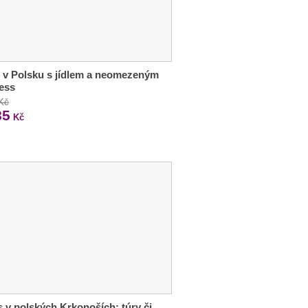
 v Polsku s jídlem a neomezeným
ess
 Kč
85
Kč
 v polských Krkonoších: túry či