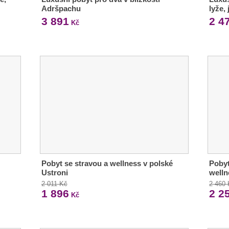
Adršpachu
lyže,
3 891
2 4
Kč
Pobyt se stravou a wellness v polské
Pobyt
Ustroni
welln
2 011 Kč
2 460
1 896
2 2
Kč