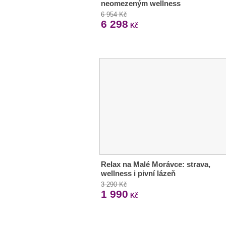
neomezeným wellness
6 954 Kč
6 298
Kč
Relax na Malé Morávce: strava,
wellness i pivní lázeň
3 290 Kč
1 990
Kč