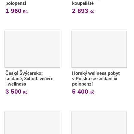
polopenzí
koupaliště
1 960
2 893
Kč
Kč
České Švýcarsko:
Horský wellness pobyt
snídaně, 3chod. večeře
v Polsku se snídaní či
i wellness
polopenzí
3 500
5 400
Kč
Kč