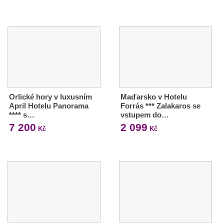
Orlické hory v luxusním
Maďarsko v Hotelu
April Hotelu Panorama
Forrás *** Zalakaros se
**** s…
vstupem do…
7 200
2 099
Kč
Kč