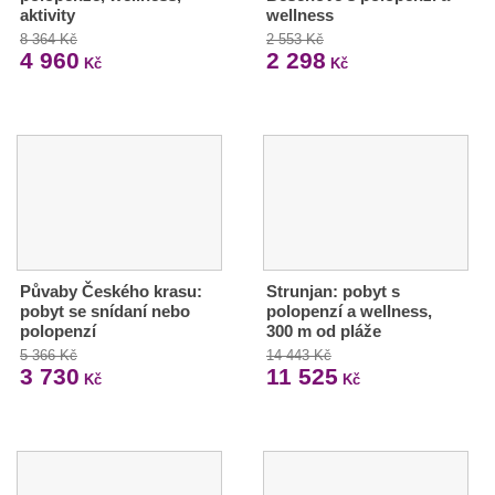
aktivity
wellness
8 364 Kč
2 553 Kč
4 960
2 298
Kč
Kč
Půvaby Českého krasu:
Strunjan: pobyt s
pobyt se snídaní nebo
polopenzí a wellness,
polopenzí
300 m od pláže
5 366 Kč
14 443 Kč
3 730
11 525
Kč
Kč