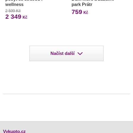
wellness
park Prátr
759
2 599 Kč
Kč
2 349
Kč
Načíst další
Vykupto.cz