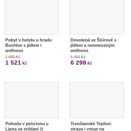
Pobyt v hotelu u hradu
Dovolená ve Štúrově s
Buchlov s jídlem i
jídlem a neomezeným
wellness
wellness
1 690 Kč
6 954 Kč
1 521
6 298
Kč
Kč
Pohoda v penzionu u
Trenčianské Teplice:
Lipna se snídaní či
strava i vstup na