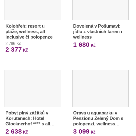
Kolobřeh: resort u
Dovolená v Pošumaví:
pláže, wellness, all
jídlo z vlastních farem i
inclusive či polopenze
wellness
1 680
2 796 Kč
Kč
2 377
Kč
Pobyt plný zážitků v
Orava u aquaparku v
Korutanech: Hotel
Penzionu Zelený Dom s
Glocknerhof **** s all…
polopenzí, wellness…
2 638
3 099
Kč
Kč