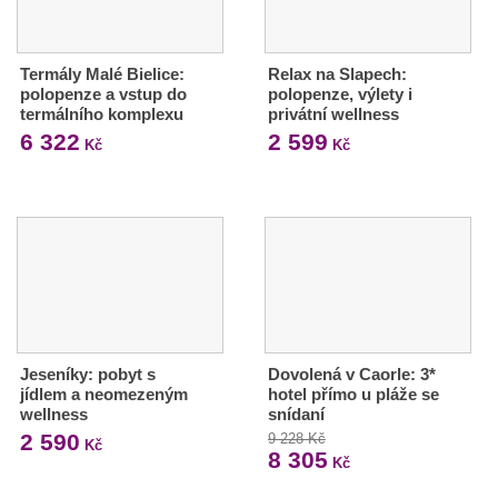
Termály Malé Bielice:
Relax na Slapech:
polopenze a vstup do
polopenze, výlety i
termálního komplexu
privátní wellness
6 322
2 599
Kč
Kč
Jeseníky: pobyt s
Dovolená v Caorle: 3*
jídlem a neomezeným
hotel přímo u pláže se
wellness
snídaní
2 590
9 228 Kč
Kč
8 305
Kč