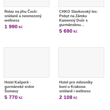
Relax na jihu Čech:
CHKO Slavkovský les:
snídaně a neomezený
Pobyt na Zámku
wellness
Kamenný Dvůr s
gurmánskou…
1 990
Kč
5 690
Kč
Hotel Kašperk -
Hotel pro milovníky
gurmánské srdce
koní u Krakova:
Šumavy
snídaně i wellness
5 770
2 108
Kč
Kč