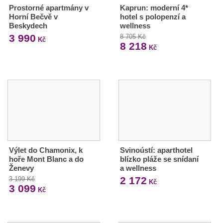
Prostorné apartmány v
Kaprun: moderní 4*
Horní Bečvě v
hotel s polopenzí a
Beskydech
wellness
3 990
8 705 Kč
Kč
8 218
Kč
Výlet do Chamonix, k
Svinoústí: aparthotel
hoře Mont Blanc a do
blízko pláže se snídaní
Ženevy
a wellness
2 172
3 199 Kč
Kč
3 099
Kč