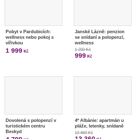
Pobyt v Pardubicích:
Janské Lázně: penzion
wellness nebo pokoj s
se snídaní a polopenzí,
vířivkou
wellness
1 999
1 200 Kč
Kč
999
Kč
Dovolená s polopenzí v
4* Albánie: apartmán u
turistickém centru
pláže, letenky, snídaně
Beskyd
13 460 Kč
13 360