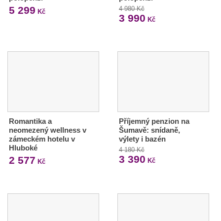
5 299
4 980 Kč
Kč
3 990
Kč
Romantika a
Příjemný penzion na
neomezený wellness v
Šumavě: snídaně,
zámeckém hotelu v
výlety i bazén
Hluboké
4 180 Kč
3 390
2 577
Kč
Kč