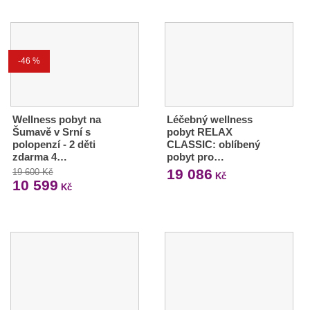
-46 %
Wellness pobyt na
Léčebný wellness
Šumavě v Srní s
pobyt RELAX
polopenzí - 2 děti
CLASSIC: oblíbený
zdarma 4…
pobyt pro…
19 086
19 600 Kč
Kč
10 599
Kč