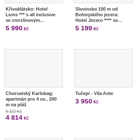
Křivoklátsko: Hotel
Slovinsko 100 m od
Lions *** s all inclusive
Bohinjského jezera:
se zmrzlinovým…
Hotel Jezero **** se…
5 990
5 199
Kč
Kč
Chorvatský Karlobag:
Tučepi - Vila Ante
apartmán pro 4 os., 200
3 950
Kč
m na pláž
6 322 Kč
4 814
Kč