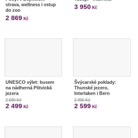
strava, wellness i vstup
3 950
Kč
do zoo
2 869
Kč
UNESCO výlet: busem
Švýcarské poklady:
na nádherná Plitvická
Thunské jezero,
jezera
Interlaken i Bern
2 690 Kč
2 990 Kč
2 499
2 599
Kč
Kč