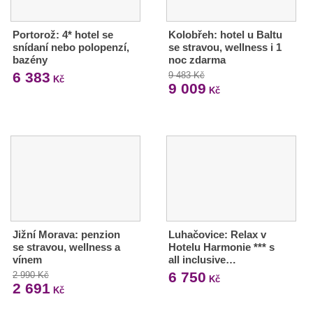
Portorož: 4* hotel se
Kolobřeh: hotel u Baltu
snídaní nebo polopenzí,
se stravou, wellness i 1
bazény
noc zdarma
6 383
9 483 Kč
Kč
9 009
Kč
Jižní Morava: penzion
Luhačovice: Relax v
se stravou, wellness a
Hotelu Harmonie *** s
vínem
all inclusive…
6 750
2 990 Kč
Kč
2 691
Kč