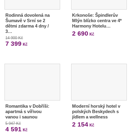
Rodinná dovolená na
Krkonoše: Špindlerův
Šumavě v Srní se 2
Mlýn blízko centra ve 4*
dětmi zdarma 4 dny /
Harmony Hotelu…
3…
2 690
Kč
14 900 Kč
7 399
Kč
Romantika v Dobříši:
Moderní horský hotel v
apartmá s vířivou
polských Beskydech s
vanou i saunou
jídlem a wellness
2 154
5 947 Kč
Kč
4 591
Kč