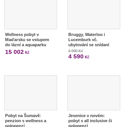
Wellness pobyt v
Bruggy, Waterloo i
Maďarsku se vstupem
Lucemburk vč.
do lázní a aquaparku
ubytování se snídaní
15 002
4 990 Kč
Kč
4 590
Kč
Pobyt na Šumavě:
Jesenice v novém:
penzion s wellness a
pobyt s all inclusive či
polopenzí
polopenzí