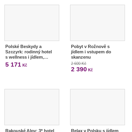
Polské Beskydy a
Pobyt v Rožnově s
Szczyrk: rodinný hotel
jídlem i vstupem do
s wellness i jídlem,…
skanzenu
5 171
2 600 Kč
Kč
2 390
Kč
Rakouské Alpy: 3* hotel
Relax v Polsku s jídlem