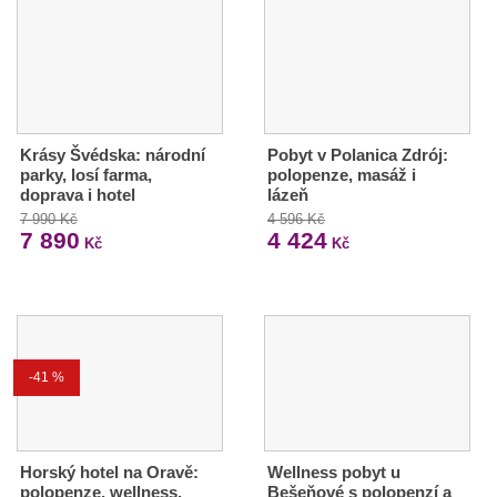
Krásy Švédska: národní
Pobyt v Polanica Zdrój:
parky, losí farma,
polopenze, masáž i
doprava i hotel
lázeň
7 990 Kč
4 596 Kč
7 890
4 424
Kč
Kč
-41 %
Horský hotel na Oravě:
Wellness pobyt u
polopenze, wellness,
Bešeňové s polopenzí a