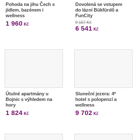
Pohoda na jihu Čech s
Dovolená se vstupem
jídlem, bazénem i
do lázní Bükfürdő a
wellness
FunCity
1 960
9 167 Kč
Kč
6 541
Kč
Útulné apartmány u
Sluneční jezera: 4*
Bojnic s výhledem na
hotel s polopenzí a
hory
wellness
1 824
9 702
Kč
Kč