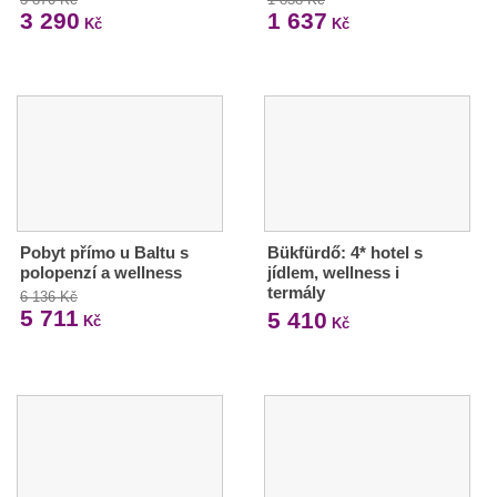
3 290
1 637
Kč
Kč
Pobyt přímo u Baltu s
Bükfürdő: 4* hotel s
polopenzí a wellness
jídlem, wellness i
termály
6 136 Kč
5 711
5 410
Kč
Kč