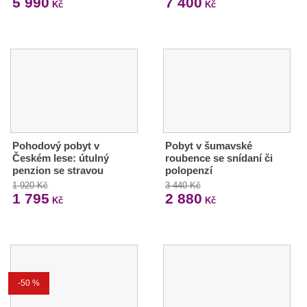
5 990
7 400
Kč
Kč
Pohodový pobyt v
Pobyt v šumavské
Českém lese: útulný
roubence se snídaní či
penzion se stravou
polopenzí
1 920 Kč
3 440 Kč
1 795
2 880
Kč
Kč
-50 %