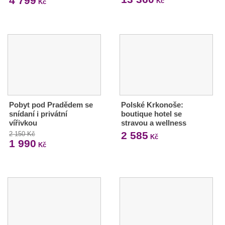
4 799
Kč
Kč
Pobyt pod Pradědem se
Polské Krkonoše:
snídaní i privátní
boutique hotel se
vířivkou
stravou a wellness
2 585
2 150 Kč
Kč
1 990
Kč