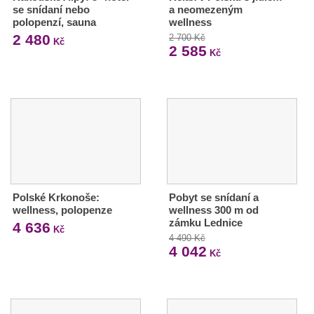
se snídaní nebo
a neomezeným
polopenzí, sauna
wellness
2 480
2 700 Kč
Kč
2 585
Kč
Polské Krkonoše:
Pobyt se snídaní a
wellness, polopenze
wellness 300 m od
zámku Lednice
4 636
Kč
4 490 Kč
4 042
Kč