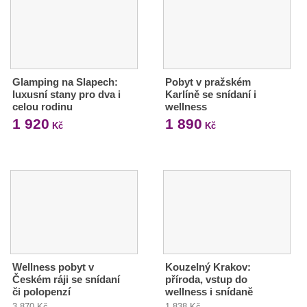
Glamping na Slapech:
Pobyt v pražském
luxusní stany pro dva i
Karlíně se snídaní i
celou rodinu
wellness
1 920
1 890
Kč
Kč
Wellness pobyt v
Kouzelný Krakov:
Českém ráji se snídaní
příroda, vstup do
či polopenzí
wellness i snídaně
3 870 Kč
1 838 Kč