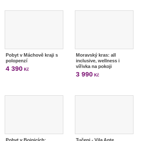
Pobyt v Máchově kraji s
Moravský kras: all
polopenzí
inclusive, wellness i
vířivka na pokoji
4 390
Kč
3 990
Kč
Pobyt v Bojnicích:
Tučepi - Vila Ante