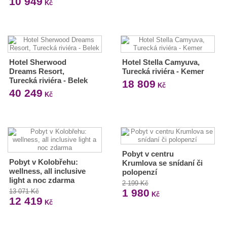
10 949
Kč
Hotel Sherwood
Hotel Stella Camyuva,
Dreams Resort,
Turecká riviéra - Kemer
Turecká riviéra - Belek
18 809
Kč
40 249
Kč
Pobyt v centru
Pobyt v Kolobřehu:
Krumlova se snídaní či
wellness, all inclusive
polopenzí
light a noc zdarma
2 199 Kč
1 980
13 071 Kč
Kč
12 419
Kč