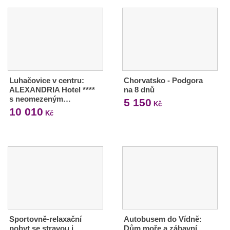
Luhačovice v centru:
Chorvatsko - Podgora
ALEXANDRIA Hotel ****
na 8 dnů
s neomezeným…
5 150
Kč
10 010
Kč
Sportovně-relaxační
Autobusem do Vídně:
pobyt se stravou i
Dům moře a zábavní