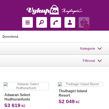
Košík
0
Dovolená
Kategorie
Filtrovat
Thulhagiri Island
Adaaran Select
Resort
Hudhuranfushi
52 049
Kč
53 619
Kč