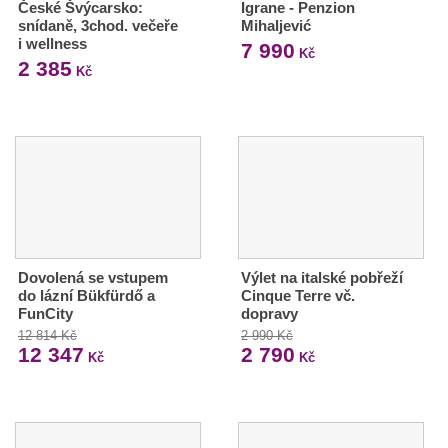
České Švýcarsko:
Igrane - Penzion
snídaně, 3chod. večeře
Mihaljević
i wellness
7 990
Kč
2 385
Kč
Dovolená se vstupem
Výlet na italské pobřeží
do lázní Bükfürdő a
Cinque Terre vč.
FunCity
dopravy
12 814 Kč
2 990 Kč
12 347
2 790
Kč
Kč