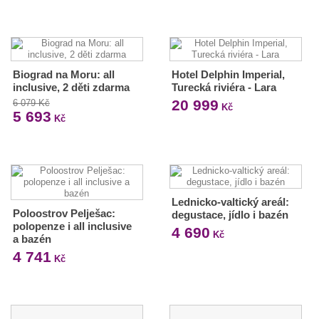
Biograd na Moru: all
Hotel Delphin Imperial,
inclusive, 2 děti zdarma
Turecká riviéra - Lara
20 999
6 079 Kč
Kč
5 693
Kč
Lednicko-valtický areál:
Poloostrov Pelješac:
degustace, jídlo i bazén
polopenze i all inclusive
4 690
Kč
a bazén
4 741
Kč