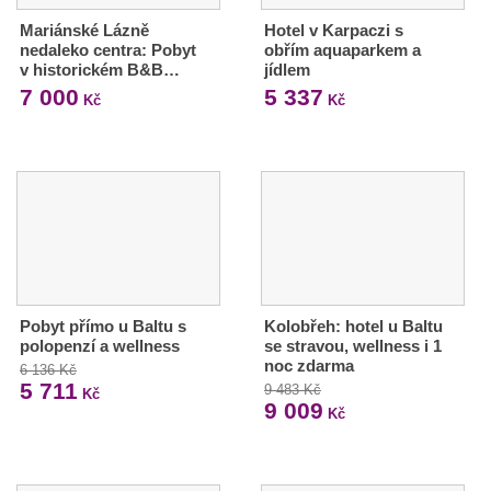
Mariánské Lázně
Hotel v Karpaczi s
nedaleko centra: Pobyt
obřím aquaparkem a
v historickém B&B…
jídlem
7 000
5 337
Kč
Kč
Pobyt přímo u Baltu s
Kolobřeh: hotel u Baltu
polopenzí a wellness
se stravou, wellness i 1
noc zdarma
6 136 Kč
5 711
9 483 Kč
Kč
9 009
Kč