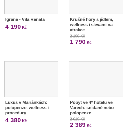
Igrane - Vila Renata
Krušné hory s jídlem,
wellness i slevami na
4 190
Kč
atrakce
2 190 Kč
1 790
Kč
Luxus v Mariánkách:
Pobyt ve 4* hotelu ve
polopenze, wellness i
Varech: snídaně nebo
procedury
polopenze
4 380
2 619 Kč
Kč
2 389
Kč