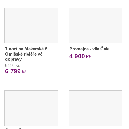
7 nocí na Makarské či
Promajna - vila Čale
Omišské riviéře vč.
4 900
Kč
dopravy
6 990 Kč
6 799
Kč