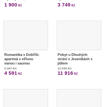
1 900
3 749
Kč
Kč
Romantika v Dobříši:
Pobyt u Dlouhých
apartmá s vířivou
strání v Jeseníkách s
vanou i saunou
jídlem
5 947 Kč
12 540 Kč
4 591
11 916
Kč
Kč