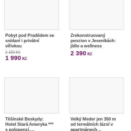
Pobyt pod Pradědem se
Zrekonstruovaný
snídaní i privátní
penzion v Jeseníkách:
vířivkou
jídlo a wellness
2 390
2 150 Kč
Kč
1 990
Kč
Těšínské Beskydy:
Velký Meder jen 350 m
Hotel Stará Ameryka ***
od termálních lázní v
s polopenzí,…
apartmánech…