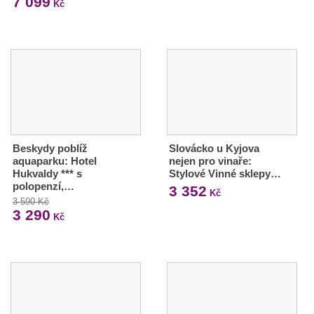
7 099
Kč
Beskydy poblíž
Slovácko u Kyjova
aquaparku: Hotel
nejen pro vinaře:
Hukvaldy *** s
Stylové Vinné sklepy…
polopenzí,…
3 352
Kč
3 590 Kč
3 290
Kč