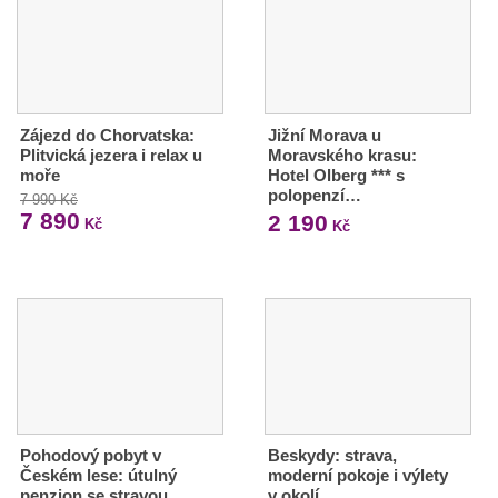
Zájezd do Chorvatska:
Jižní Morava u
Plitvická jezera i relax u
Moravského krasu:
moře
Hotel Olberg *** s
polopenzí…
7 990 Kč
7 890
2 190
Kč
Kč
Pohodový pobyt v
Beskydy: strava,
Českém lese: útulný
moderní pokoje i výlety
penzion se stravou
v okolí