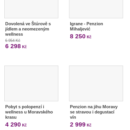
Dovolená ve Štúrově s
Igrane - Penzion
jídlem a neomezeným
Mihaljević
wellness
8 250
Kč
6 954 Kč
6 298
Kč
Pobyt s polopenzí i
Penzion na jihu Moravy
wellness u Moravského
se stravou i degustací
krasu
vín
4 290
2 999
Kč
Kč