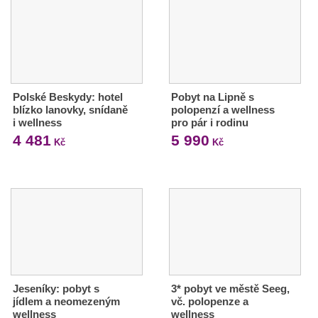
Polské Beskydy: hotel
Pobyt na Lipně s
blízko lanovky, snídaně
polopenzí a wellness
i wellness
pro pár i rodinu
4 481
5 990
Kč
Kč
Jeseníky: pobyt s
3* pobyt ve městě Seeg,
jídlem a neomezeným
vč. polopenze a
wellness
wellness