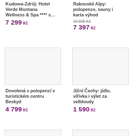
Kudowa-Zdrój: Hotel
Rakouské Alpy:
Verde Montana
polopenze, sauny i
Wellness & Spa **** s…
karta výhod
7 299
19 695 Kč
Kč
7 397
Kč
Dovolená s polopenzí v
Jižní Čechy: jídlo,
turistickém centru
vířivka i výlet za
Beskyd
velbloudy
4 799
1 590
Kč
Kč