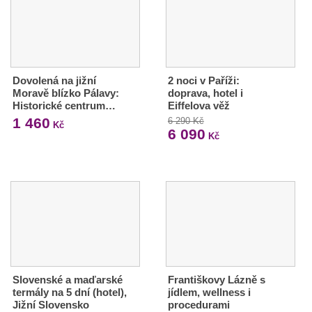
Dovolená na jižní
2 noci v Paříži:
Moravě blízko Pálavy:
doprava, hotel i
Historické centrum…
Eiffelova věž
1 460
6 290 Kč
Kč
6 090
Kč
Slovenské a maďarské
Františkovy Lázně s
termály na 5 dní (hotel),
jídlem, wellness i
Jižní Slovensko
procedurami