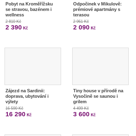
Pobyt na Kroměřížsku
Odpočinek v Mikulově:
se stravou, bazénem i
prémiové apartmány s
wellness
terasou
2 810 Kč
2 961 Kč
2 390
2 090
Kč
Kč
Zájezd na Sardinii:
Tiny house v přírodě na
doprava, ubytování i
Vysočině se saunou i
výlety
grilem
16 590 Kč
4 499 Kč
16 290
3 600
Kč
Kč