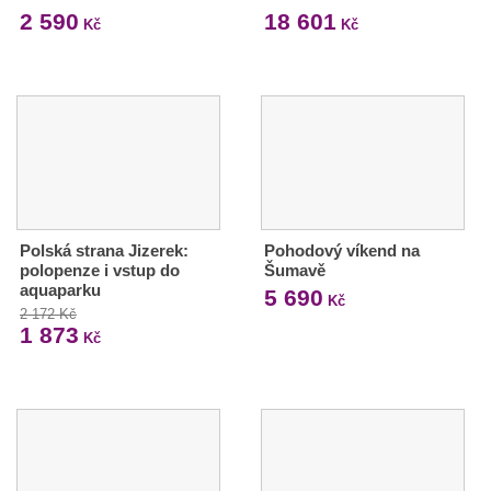
2 590
18 601
Kč
Kč
Polská strana Jizerek:
Pohodový víkend na
polopenze i vstup do
Šumavě
aquaparku
5 690
Kč
2 172 Kč
1 873
Kč