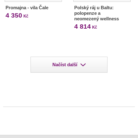
Promajna - vila Čale
Polský ráj u Baltu:
polopenze a
4 350
Kč
neomezený wellness
4 814
Kč
Načíst další