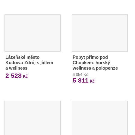
Lázeňské město
Pobyt přímo pod
Kudowa-Zdrój s jídlem
Chopkem: horský
a wellness
wellness a polopenze
2 528
6 054 Kč
Kč
5 811
Kč