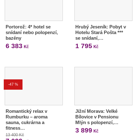
Portorož: 4* hotel se
Hrubý Jeseník: Pobyt v
snídaní nebo polopenzí,
Hotelu Stará Pošta ***
bazény
se snídaní,…
6 383
1 795
Kč
Kč
-47 %
Romantický relax v
Jižní Morava: Velké
Rumburku – aroma
Bílovice v Pensionu
sauna, cukrárna a
Mlýn s polopenzí,…
fitness…
3 899
Kč
13 400 Kč