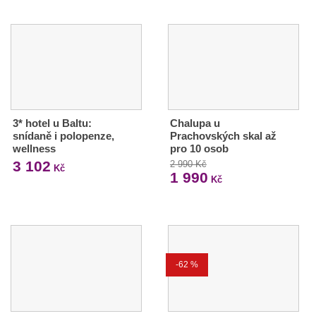
3* hotel u Baltu:
Chalupa u
snídaně i polopenze,
Prachovských skal až
wellness
pro 10 osob
3 102
2 990 Kč
Kč
1 990
Kč
-62 %