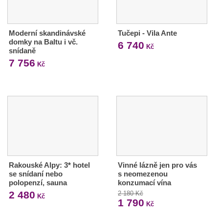
Moderní skandinávské
Tučepi - Vila Ante
domky na Baltu i vč.
6 740
Kč
snídaně
7 756
Kč
Rakouské Alpy: 3* hotel
Vinné lázně jen pro vás
se snídaní nebo
s neomezenou
polopenzí, sauna
konzumací vína
2 480
2 180 Kč
Kč
1 790
Kč