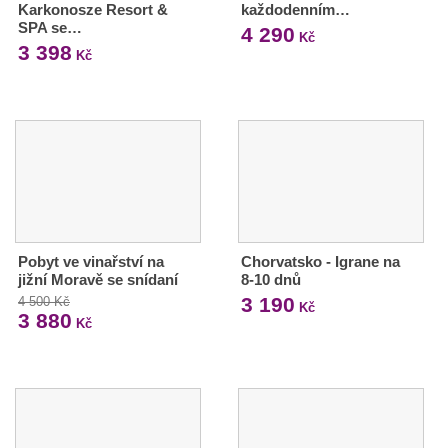
Karkonosze Resort &
každodenním…
SPA se…
4 290
Kč
3 398
Kč
Pobyt ve vinařství na
Chorvatsko - Igrane na
jižní Moravě se snídaní
8-10 dnů
3 190
4 500 Kč
Kč
3 880
Kč