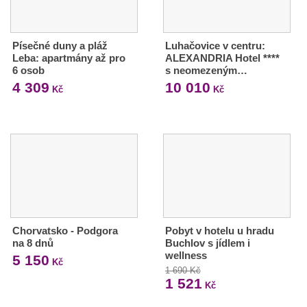
Písečné duny a pláž
Luhačovice v centru:
Leba: apartmány až pro
ALEXANDRIA Hotel ****
6 osob
s neomezeným…
4 309
10 010
Kč
Kč
Chorvatsko - Podgora
Pobyt v hotelu u hradu
na 8 dnů
Buchlov s jídlem i
wellness
5 150
Kč
1 690 Kč
1 521
Kč