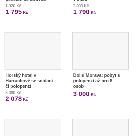
1 920 Kč
2 000 Kč
1 795
1 790
Kč
Kč
Horský hotel v
Dolní Morava: pobyt s
Harrachově se snídaní
polopenzí až pro 8
či polopenzí
osob
3 000
3 380 Kč
Kč
2 078
Kč