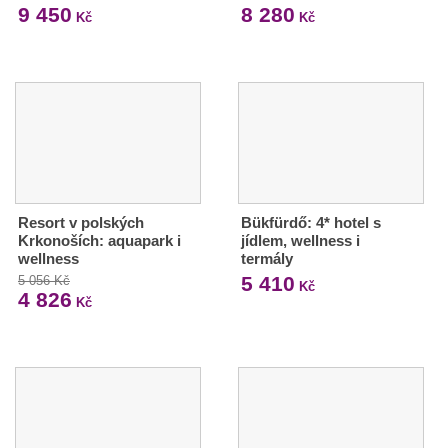
9 450
8 280
Kč
Kč
Resort v polských
Bükfürdő: 4* hotel s
Krkonoších: aquapark i
jídlem, wellness i
wellness
termály
5 410
5 056 Kč
Kč
4 826
Kč