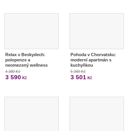
Relax v Beskydech:
Pohoda v Chorvatsku:
polopenze a
moderní apartmán s
neomezený wellness
kuchyňkou
4 380 Kč
5 349 Kč
3 590
3 501
Kč
Kč