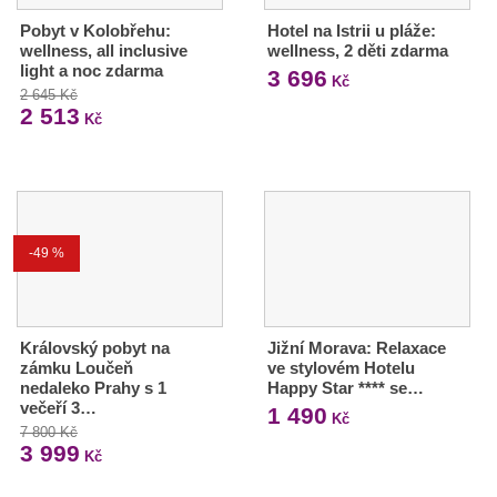
Pobyt v Kolobřehu:
Hotel na Istrii u pláže:
wellness, all inclusive
wellness, 2 děti zdarma
light a noc zdarma
3 696
Kč
2 645 Kč
2 513
Kč
-49 %
Královský pobyt na
Jižní Morava: Relaxace
zámku Loučeň
ve stylovém Hotelu
nedaleko Prahy s 1
Happy Star **** se…
večeří 3…
1 490
Kč
7 800 Kč
3 999
Kč