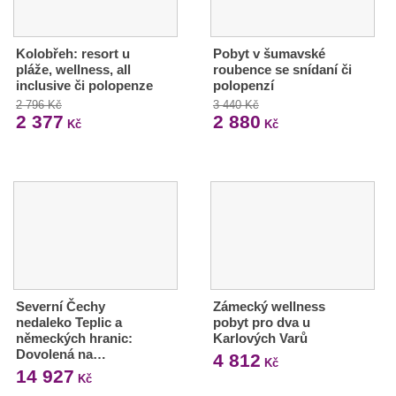
Kolobřeh: resort u
Pobyt v šumavské
pláže, wellness, all
roubence se snídaní či
inclusive či polopenze
polopenzí
2 796 Kč
3 440 Kč
2 377
2 880
Kč
Kč
Severní Čechy
Zámecký wellness
nedaleko Teplic a
pobyt pro dva u
německých hranic:
Karlových Varů
Dovolená na…
4 812
Kč
14 927
Kč