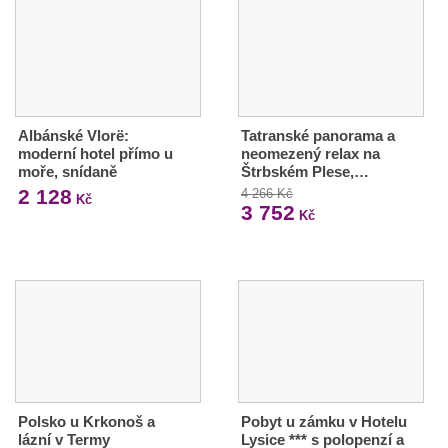
Albánské Vlorë:
Tatranské panorama a
moderní hotel přímo u
neomezený relax na
moře, snídaně
Štrbském Plese,…
2 128
4 266 Kč
Kč
3 752
Kč
Polsko u Krkonoš a
Pobyt u zámku v Hotelu
lázní v Termy
Lysice *** s polopenzí a