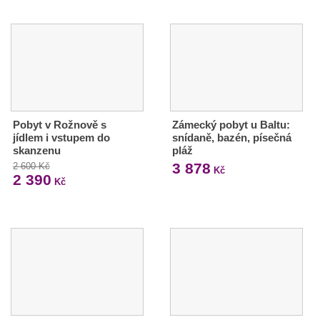
Pobyt v Rožnově s
Zámecký pobyt u Baltu:
jídlem i vstupem do
snídaně, bazén, písečná
skanzenu
pláž
3 878
2 600 Kč
Kč
2 390
Kč