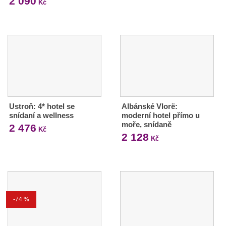
2 090
Kč
Ustroň: 4* hotel se
Albánské Vlorë:
snídaní a wellness
moderní hotel přímo u
moře, snídaně
2 476
Kč
2 128
Kč
-74 %