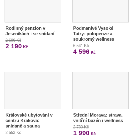
Rodinný penzion v
Podmanivé Vysoké
Jeseníkách i se snídaní
Tatry: polopenze a
soukromý wellness
2 600 Kč
2 190
6 541 Kč
Kč
4 596
Kč
Královské ubytování v
Střední Morava: strava,
centru Krakova:
vnitřní bazén i wellness
snídaně a sauna
2 730 Kč
1 990
2 553 Kč
Kč