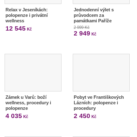
Relax v Jeseníkách:
Jednodenní výlet s
polopenze i privátní
průvodcem za
wellness
památkami Paříže
12 545
2 999 Kč
Kč
2 949
Kč
Zámek u Varů: boží
Pobyt ve Františkových
wellness, procedury i
Lázních: polopenze i
polopenze
procedury
4 035
2 450
Kč
Kč