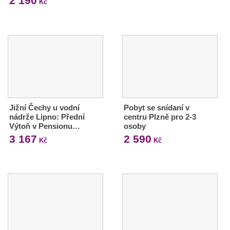
2 190
Kč
Jižní Čechy u vodní
Pobyt se snídaní v
nádrže Lipno: Přední
centru Plzně pro 2-3
Výtoň v Pensionu…
osoby
3 167
2 590
Kč
Kč