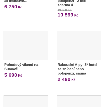
all inclusive…
polopenzí - 2 děti
zdarma 4…
6 750
Kč
19 600 Kč
10 599
Kč
Pohodový víkend na
Rakouské Alpy: 3* hotel
Šumavě
se snídaní nebo
polopenzí, sauna
5 690
Kč
2 480
Kč