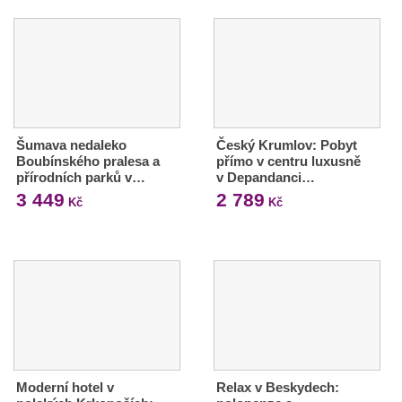
Šumava nedaleko
Český Krumlov: Pobyt
Boubínského pralesa a
přímo v centru luxusně
přírodních parků v…
v Depandanci…
3 449
2 789
Kč
Kč
Moderní hotel v
Relax v Beskydech: