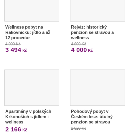
Wellness pobyt na
Rejvíz: historický
Rakovnicku: jídlo a až
penzion se stravou a
12 procedur
wellness
4 990 Kč
4 600 Kč
3 494
4 000
Kč
Kč
Apartmány v polských
Pohodový pobyt v
Krkonoších s jídlem i
Českém lese: útulný
wellness
penzion se stravou
2 166
1 920 Kč
Kč