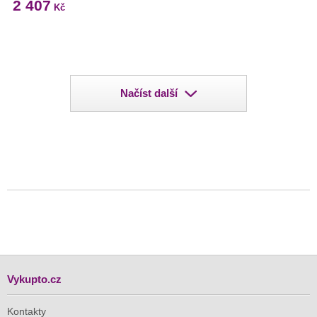
2 407
Kč
Načíst další
Vykupto.cz
Kontakty