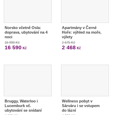
Norsko včetně Osla:
Apartmány v Černé
doprava, ubytování na 4
Hoře: výhled na moře,
noci
výlety
16 990 Kč
2 675 Kč
16 590
2 468
Kč
Kč
Bruggy, Waterloo i
Wellness pobyt v
Lucemburk vč.
Sárváru i se vstupem
ubytování se snídaní
do lázní