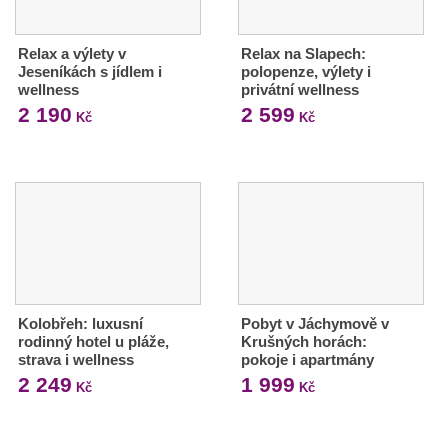
Relax a výlety v
Relax na Slapech:
Jeseníkách s jídlem i
polopenze, výlety i
wellness
privátní wellness
2 190
2 599
Kč
Kč
Kolobřeh: luxusní
Pobyt v Jáchymově v
rodinný hotel u pláže,
Krušných horách:
strava i wellness
pokoje i apartmány
2 249
1 999
Kč
Kč