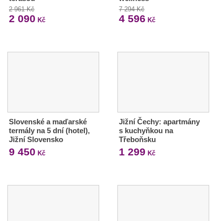
2 961 Kč
7 294 Kč
2 090
4 596
Kč
Kč
Slovenské a maďarské
Jižní Čechy: apartmány
termály na 5 dní (hotel),
s kuchyňkou na
Jižní Slovensko
Třeboňsku
9 450
1 299
Kč
Kč