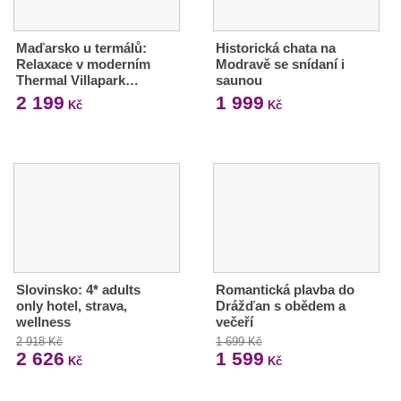
Maďarsko u termálů:
Historická chata na
Relaxace v moderním
Modravě se snídaní i
Thermal Villapark…
saunou
2 199
1 999
Kč
Kč
Slovinsko: 4* adults
Romantická plavba do
only hotel, strava,
Drážďan s obědem a
wellness
večeří
2 918 Kč
1 699 Kč
2 626
1 599
Kč
Kč