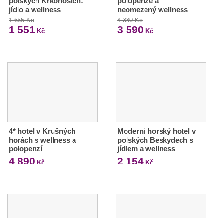
polských Krkonoších:
polopenze a
jídlo a wellness
neomezený wellness
1 666 Kč
4 380 Kč
1 551
3 590
Kč
Kč
4* hotel v Krušných
Moderní horský hotel v
horách s wellness a
polských Beskydech s
polopenzí
jídlem a wellness
4 890
2 154
Kč
Kč