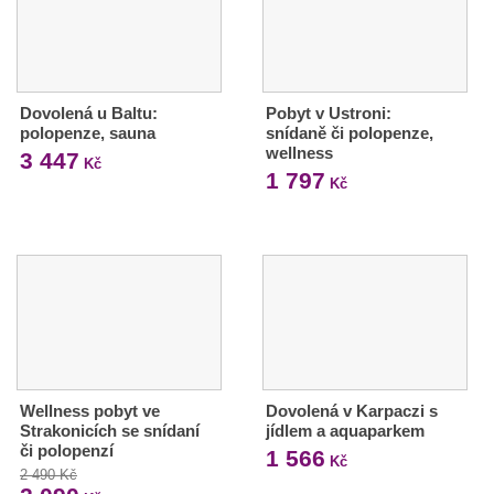
Dovolená u Baltu:
Pobyt v Ustroni:
polopenze, sauna
snídaně či polopenze,
wellness
3 447
Kč
1 797
Kč
Wellness pobyt ve
Dovolená v Karpaczi s
Strakonicích se snídaní
jídlem a aquaparkem
či polopenzí
1 566
Kč
2 490 Kč