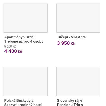
Apartmány v srdci
Tučepi - Vila Ante
Třeboně až pro 4 osoby
3 950
Kč
5 200 Kč
4 400
Kč
Polské Beskydy a
Slovenský ráj v
Szczyrk: rodinný hotel
Penzionu Trio s