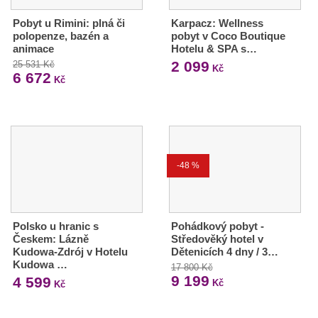
Pobyt u Rimini: plná či
Karpacz: Wellness
polopenze, bazén a
pobyt v Coco Boutique
animace
Hotelu & SPA s…
2 099
25 531 Kč
Kč
6 672
Kč
-48 %
Polsko u hranic s
Pohádkový pobyt -
Českem: Lázně
Středověký hotel v
Kudowa-Zdrój v Hotelu
Dětenicích 4 dny / 3…
Kudowa …
17 800 Kč
9 199
4 599
Kč
Kč