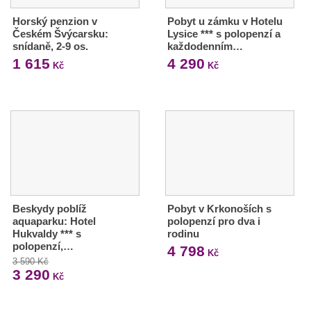
Horský penzion v
Pobyt u zámku v Hotelu
Českém Švýcarsku:
Lysice *** s polopenzí a
snídaně, 2-9 os.
každodenním…
1 615
4 290
Kč
Kč
Beskydy poblíž
Pobyt v Krkonoších s
aquaparku: Hotel
polopenzí pro dva i
Hukvaldy *** s
rodinu
polopenzí,…
4 798
Kč
3 590 Kč
3 290
Kč