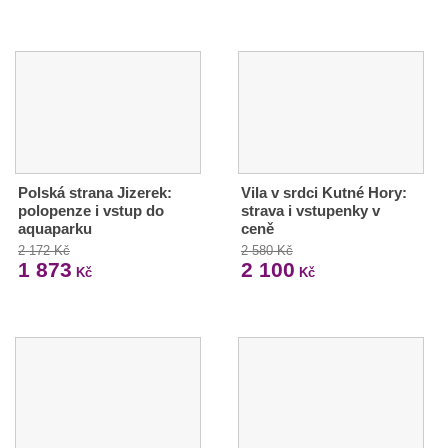
Polská strana Jizerek:
Vila v srdci Kutné Hory:
polopenze i vstup do
strava i vstupenky v
aquaparku
ceně
2 172 Kč
2 580 Kč
1 873
2 100
Kč
Kč