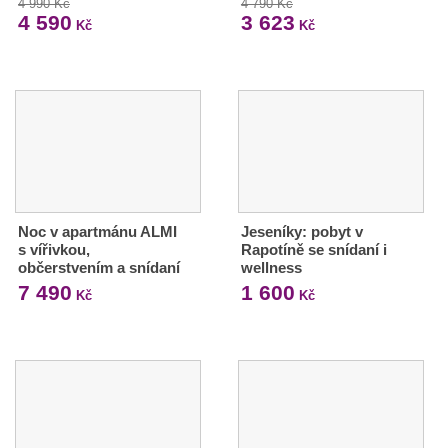
4 990 Kč
4 790 Kč
4 590
3 623
Kč
Kč
Noc v apartmánu ALMI
Jeseníky: pobyt v
s vířivkou,
Rapotíně se snídaní i
občerstvením a snídaní
wellness
7 490
1 600
Kč
Kč