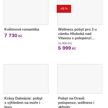
-49 %
Květinová romantika
Wellness pobyt pro 3 u
zámku Hluboká nad
7 730
Kč
Vltavou s polopenzí…
11 800 Kč
5 999
Kč
Krásy Dalmácie: pobyt
Pobyt na Oravě:
s výhledem na moře i
polopenze, wellness i
hory
aktivity