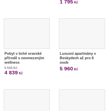
1 795
Kč
Pobyt v tiché oravské
Luxusní apartmány v
přírodě s neomezeným
Beskydech až pro 6
wellness
osob
5 960
5 544 Kč
Kč
4 839
Kč