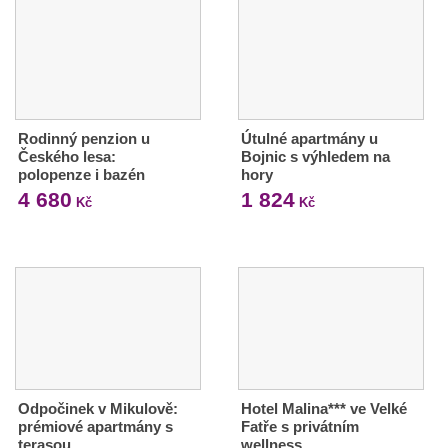
Rodinný penzion u
Útulné apartmány u
Českého lesa:
Bojnic s výhledem na
polopenze i bazén
hory
4 680
1 824
Kč
Kč
Odpočinek v Mikulově:
Hotel Malina*** ve Velké
prémiové apartmány s
Fatře s privátním
terasou
wellness