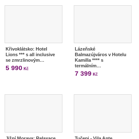
Křivoklátsko: Hotel
Lázeňské
Lions *** s all inclusive
Balmazújváros v Hotelu
se zmrzlinovým…
Kamilla **** s
termálním…
5 990
Kč
7 399
Kč
Jižní Morava: Relaxace
Tučepi - Vila Ante