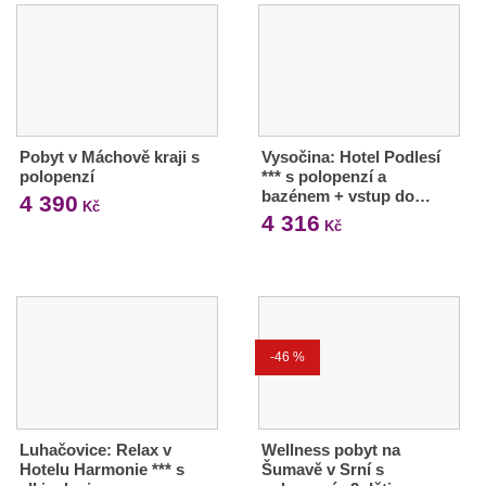
Pobyt v Máchově kraji s
Vysočina: Hotel Podlesí
polopenzí
*** s polopenzí a
bazénem + vstup do…
4 390
Kč
4 316
Kč
-46 %
Luhačovice: Relax v
Wellness pobyt na
Hotelu Harmonie *** s
Šumavě v Srní s