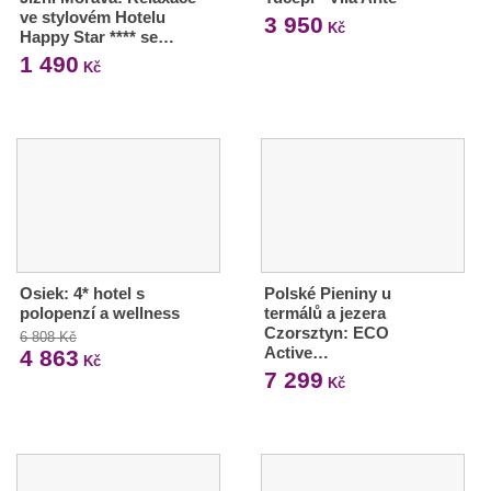
ve stylovém Hotelu
3 950
Kč
Happy Star **** se…
1 490
Kč
Osiek: 4* hotel s
Polské Pieniny u
polopenzí a wellness
termálů a jezera
Czorsztyn: ECO
6 808 Kč
Active…
4 863
Kč
7 299
Kč