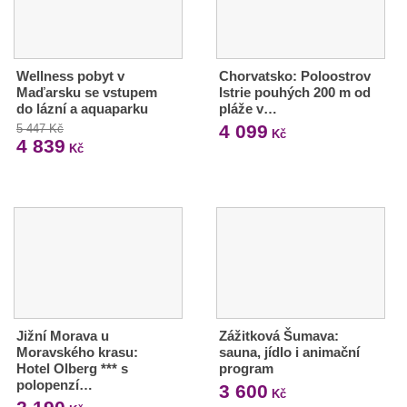
Wellness pobyt v
Chorvatsko: Poloostrov
Maďarsku se vstupem
Istrie pouhých 200 m od
do lázní a aquaparku
pláže v…
4 099
5 447 Kč
Kč
4 839
Kč
Jižní Morava u
Zážitková Šumava:
Moravského krasu:
sauna, jídlo i animační
Hotel Olberg *** s
program
polopenzí…
3 600
Kč