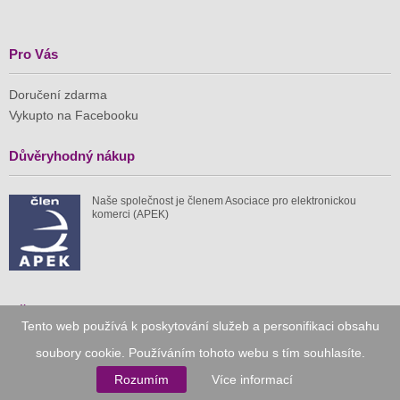
Pro Vás
Doručení zdarma
Vykupto na Facebooku
Důvěryhodný nákup
Naše společnost je členem Asociace pro elektronickou
komerci (APEK)
Již od roku 2010
Tento web používá k poskytování služeb a personifikaci obsahu
soubory cookie. Používáním tohoto webu s tím souhlasíte.
59 tis.
1 511 mil.
Rozumím
Více informací
spuštěných nabídek
ušetřeno nákupy