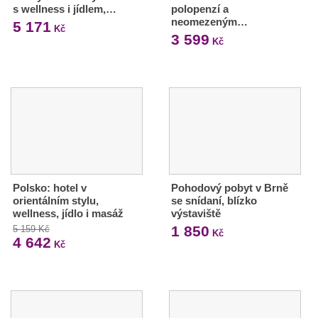
s wellness i jídlem,…
polopenzí a
neomezeným…
5 171
Kč
3 599
Kč
Polsko: hotel v
Pohodový pobyt v Brně
orientálním stylu,
se snídaní, blízko
wellness, jídlo i masáž
výstaviště
1 850
5 159 Kč
Kč
4 642
Kč