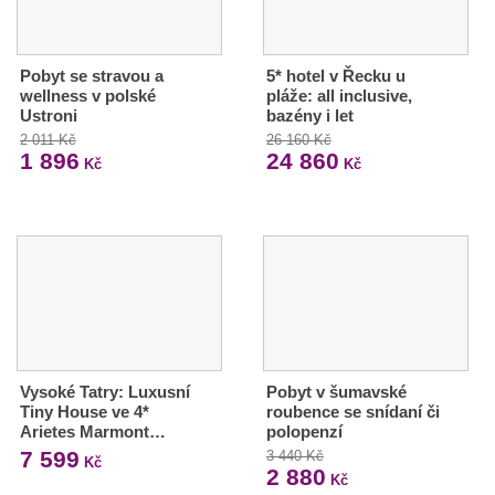
Pobyt se stravou a
5* hotel v Řecku u
wellness v polské
pláže: all inclusive,
Ustroni
bazény i let
2 011 Kč
26 160 Kč
1 896
24 860
Kč
Kč
Vysoké Tatry: Luxusní
Pobyt v šumavské
Tiny House ve 4*
roubence se snídaní či
Arietes Marmont…
polopenzí
7 599
3 440 Kč
Kč
2 880
Kč