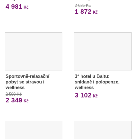
4 981
2 626 Kč
Kč
1 872
Kč
Sportovně-relaxační
3* hotel u Baltu:
pobyt se stravou i
snídaně i polopenze,
wellness
wellness
3 102
2 599 Kč
Kč
2 349
Kč