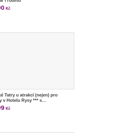
ár i rodinu
90
Kč
é Tatry u atrakcí (nejen) pro
y v Hotelu Rysy *** s…
99
Kč