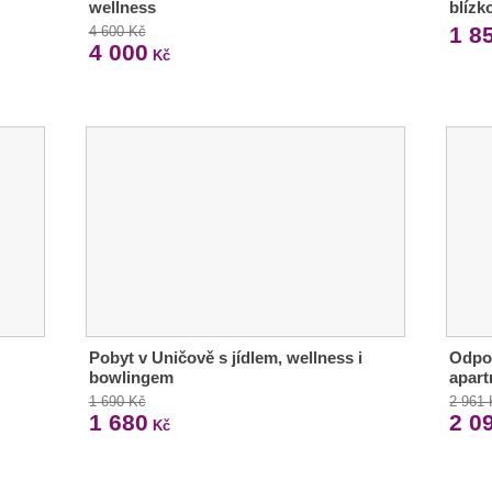
wellness
blízk
1 8
4 600 Kč
4 000
Kč
Pobyt v Uničově s jídlem, wellness i
Odpoč
bowlingem
apart
1 690 Kč
2 961
1 680
2 0
Kč