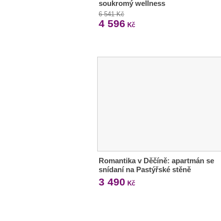
soukromý wellness
6 541 Kč
4 596
Kč
Romantika v Děčíně: apartmán se
snídaní na Pastýřské stěně
3 490
Kč