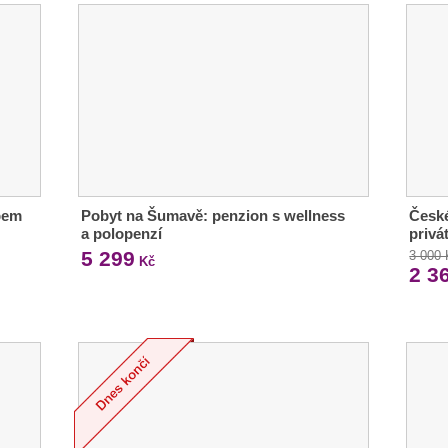
upem
Pobyt na Šumavě: penzion s wellness
České
a polopenzí
privá
5 299
3 000
Kč
2 3