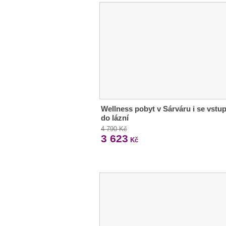
Wellness pobyt v Sárváru i se vst
do lázní
4 790 Kč
3 623
Kč