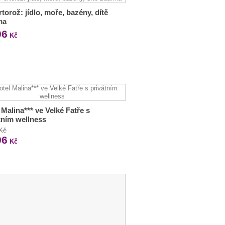
rtorož: jídlo, moře, bazény, dítě
ma
06
Kč
 Malina*** ve Velké Fatře s
tním wellness
 Kč
96
Kč