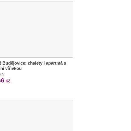
 Budějovice: chalety i apartmá s
tní vířivkou
 Kč
66
Kč