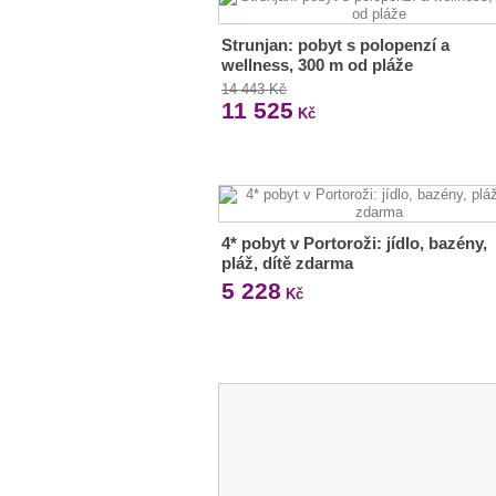
Strunjan: pobyt s polopenzí a
wellness, 300 m od pláže
14 443 Kč
11 525
Kč
4* pobyt v Portoroži: jídlo, bazény,
pláž, dítě zdarma
5 228
Kč