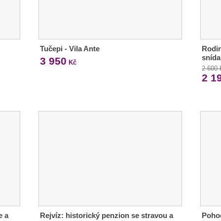
Tučepi - Vila Ante
Rodin
snída
3 950
Kč
2 600
2 1
e a
Rejvíz: historický penzion se stravou a
Pohod