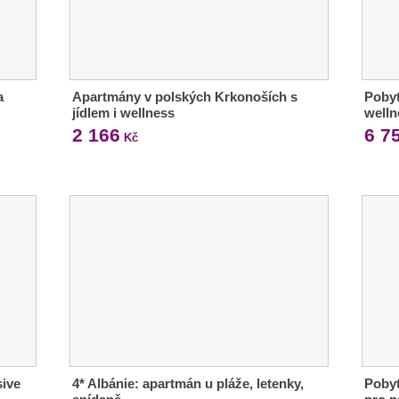
a
Apartmány v polských Krkonoších s
Pobyt
jídlem i wellness
welln
2 166
6 7
Kč
sive
4* Albánie: apartmán u pláže, letenky,
Pobyt