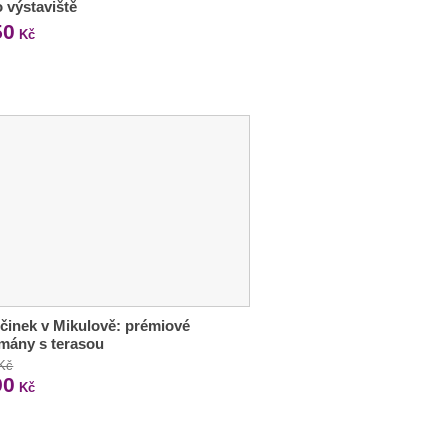
o výstaviště
50
Kč
inek v Mikulově: prémiové
mány s terasou
 Kč
90
Kč