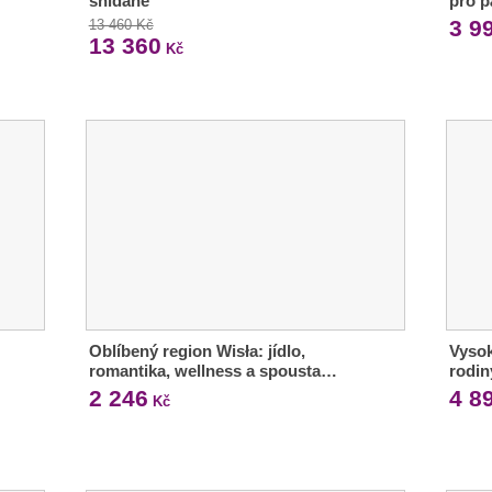
snídaně
pro p
3 9
13 460 Kč
13 360
Kč
Oblíbený region Wisła: jídlo,
Vysok
romantika, wellness a spousta…
rodin
2 246
4 8
Kč