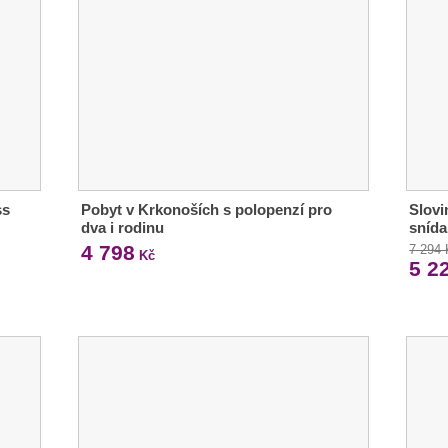
ss
Pobyt v Krkonoších s polopenzí pro
Slovi
dva i rodinu
snída
4 798
7 294
Kč
5 2