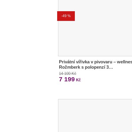
-49 %
Privátní vířivka v pivovaru – wellne
Rožmberk s polopenzí 3…
14 100 Kč
7 199
Kč