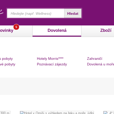
Vyhledávání
Hledat
5
ovinky
Dovolená
Zboží
s pobyty
Hotely Morris****
Zahraničí
vé pobyty
Poznávací zájezdy
Dovolená u moř