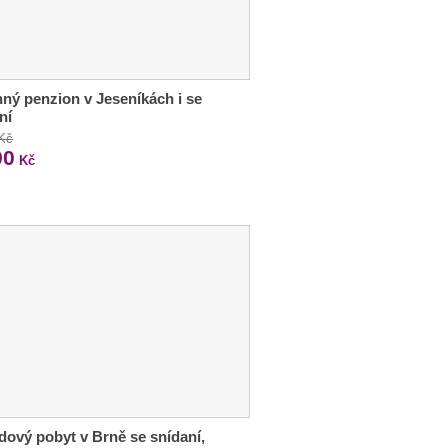
ný penzion v Jeseníkách i se
ní
 Kč
90
Kč
ový pobyt v Brně se snídaní,