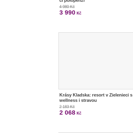
či polopenzí
4 980 Kč
3 990
Kč
Krásy Kladska: resort v Zielenieci s
wellness i stravou
2 183 Kč
2 068
Kč