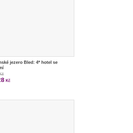
nské jezero Bled: 4* hotel se
ní
 Kč
28
Kč