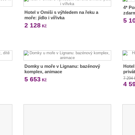
4* Po
Hotel v Omiši s výhledem na řeku a
zdar
moře: jídlo i vířivka
5 1
2 128
Kč
Domky u moře v Lignanu: bazénový
Hotel
komplex, animace
privá
5 653
7 294
Kč
4 5