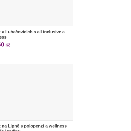
 v Luhačovicích s all inclusive a
ess
50
Kč
 na Lipně s polopenzí a wellness