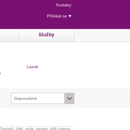
Menu
Kontakty
rychlého
Uživatelské
přístupu
Přihlásit se
menu
Služby
Lázně
e
Doporučené