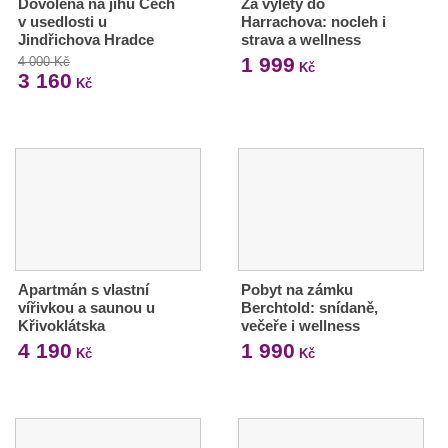
Dovolená na jihu Čech
Za výlety do
v usedlosti u
Harrachova: nocleh i
Jindřichova Hradce
strava a wellness
1 999
4 000 Kč
Kč
3 160
Kč
Apartmán s vlastní
Pobyt na zámku
vířivkou a saunou u
Berchtold: snídaně,
Křivoklátska
večeře i wellness
4 190
1 990
Kč
Kč