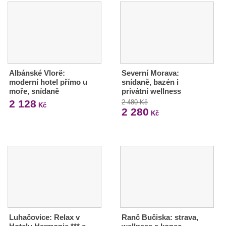
Albánské Vlorë:
Severní Morava:
moderní hotel přímo u
snídaně, bazén i
moře, snídaně
privátní wellness
2 128
2 480 Kč
Kč
2 280
Kč
Luhačovice: Relax v
Ranč Bučiska: strava,