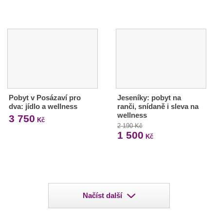
Pobyt v Posázaví pro
Jeseníky: pobyt na
dva: jídlo a wellness
ranči, snídaně i sleva na
wellness
3 750
Kč
2 190 Kč
1 500
Kč
Načíst další