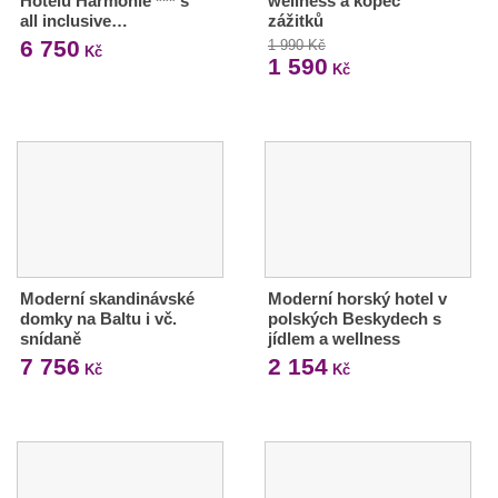
Hotelu Harmonie *** s
wellness a kopec
all inclusive…
zážitků
6 750
1 990 Kč
Kč
1 590
Kč
Moderní skandinávské
Moderní horský hotel v
domky na Baltu i vč.
polských Beskydech s
snídaně
jídlem a wellness
7 756
2 154
Kč
Kč