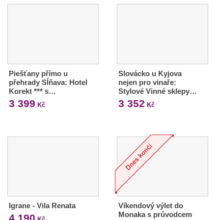
Piešťany přímo u
Slovácko u Kyjova
přehrady Sĺňava: Hotel
nejen pro vinaře:
Korekt *** s…
Stylové Vinné sklepy…
3 399
3 352
Kč
Kč
Igrane - Vila Renata
Víkendový výlet do
Monaka s průvodcem
4 190
Kč