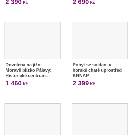
2 390
2 690
Kč
Kč
Dovolená na jižní
Pobyt se snídaní v
Moravě blízko Pálavy:
horské chatě uprostřed
Historické centrum…
KRNAP
1 460
2 399
Kč
Kč