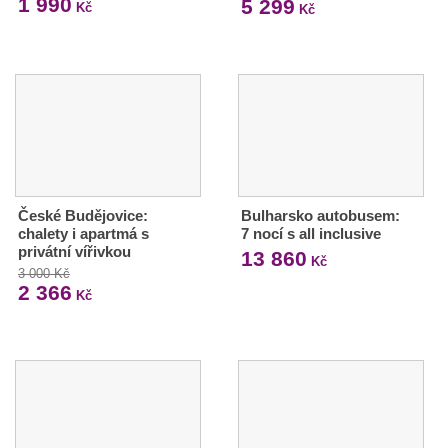
1 990
5 299
Kč
Kč
České Budějovice:
Bulharsko autobusem:
chalety i apartmá s
7 nocí s all inclusive
privátní vířivkou
13 860
Kč
3 000 Kč
2 366
Kč