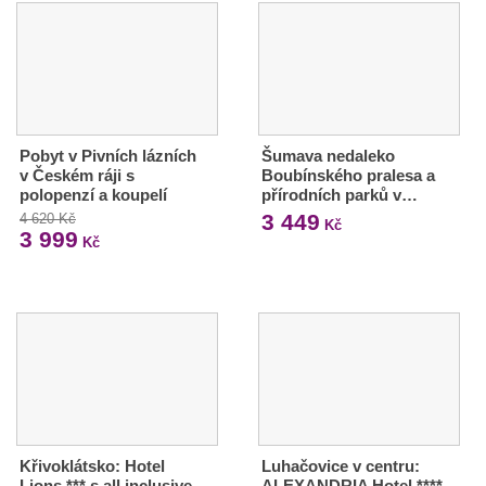
Pobyt v Pivních lázních
Šumava nedaleko
v Českém ráji s
Boubínského pralesa a
polopenzí a koupelí
přírodních parků v…
3 449
4 620 Kč
Kč
3 999
Kč
Křivoklátsko: Hotel
Luhačovice v centru:
Lions *** s all inclusive
ALEXANDRIA Hotel ****