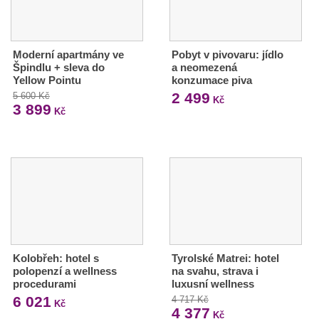
Moderní apartmány ve
Pobyt v pivovaru: jídlo
Špindlu + sleva do
a neomezená
Yellow Pointu
konzumace piva
2 499
5 600 Kč
Kč
3 899
Kč
Kolobřeh: hotel s
Tyrolské Matrei: hotel
polopenzí a wellness
na svahu, strava i
procedurami
luxusní wellness
6 021
4 717 Kč
Kč
4 377
Kč