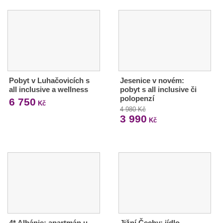
Pobyt v Luhačovicích s
Jesenice v novém:
all inclusive a wellness
pobyt s all inclusive či
polopenzí
6 750
Kč
4 980 Kč
3 990
Kč
4* Albánie: apartmán u
Jižní Čechy: jídlo,