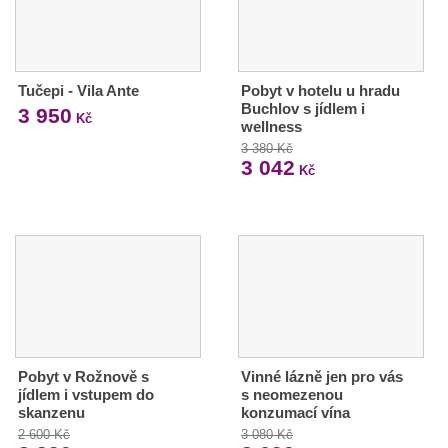
Tučepi - Vila Ante
Pobyt v hotelu u hradu
Buchlov s jídlem i
3 950
Kč
wellness
3 380 Kč
3 042
Kč
Pobyt v Rožnově s
Vinné lázně jen pro vás
jídlem i vstupem do
s neomezenou
skanzenu
konzumací vína
2 600 Kč
3 080 Kč