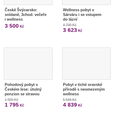
České Švýcarsko:
Wellness pobyt v
snídaně, 3chod. večeře
Sárváru i se vstupem
i wellness
do lázní
3 500
4 790 Kč
Kč
3 623
Kč
Pohodový pobyt v
Pobyt v tiché oravské
Českém lese: útulný
přírodě s neomezeným
penzion se stravou
wellness
1 920 Kč
5 544 Kč
1 795
4 839
Kč
Kč