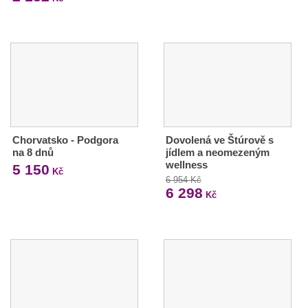
Chorvatsko - Podgora
Dovolená ve Štúrově s
na 8 dnů
jídlem a neomezeným
wellness
5 150
Kč
6 954 Kč
6 298
Kč