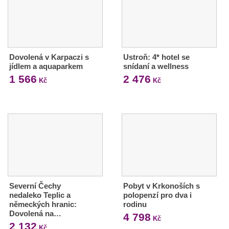
Dovolená v Karpaczi s
Ustroň: 4* hotel se
jídlem a aquaparkem
snídaní a wellness
1 566
2 476
Kč
Kč
Severní Čechy
Pobyt v Krkonoších s
nedaleko Teplic a
polopenzí pro dva i
německých hranic:
rodinu
Dovolená na…
4 798
Kč
2 132
Kč