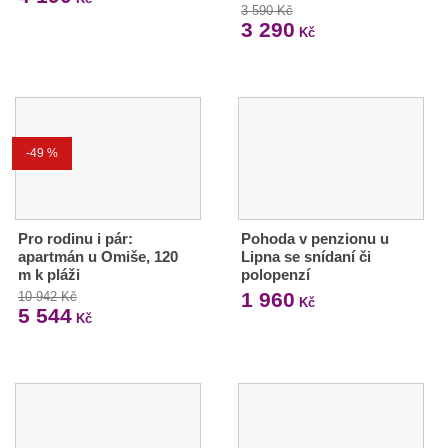
3 590 Kč
3 290
Kč
-49 %
Pro rodinu i pár:
Pohoda v penzionu u
apartmán u Omiše, 120
Lipna se snídaní či
m k pláži
polopenzí
1 960
10 942 Kč
Kč
5 544
Kč