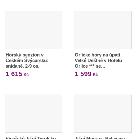
Horský penzion v
Orlické hory na úpatí
Českém Švýcarsku:
Velké Deštné v Hotelu
snídaně, 2-9 os.
Orlice *** se…
1 615
1 599
Kč
Kč
Vinařské Jižní Tyrolsko
Jižní Morava: Relaxace