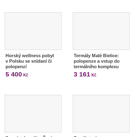
Horský wellness pobyt
Termály Malé Bielice:
v Polsku se snídaní či
polopenze a vstup do
polopenzí
termálního komplexu
5 400
3 161
Kč
Kč