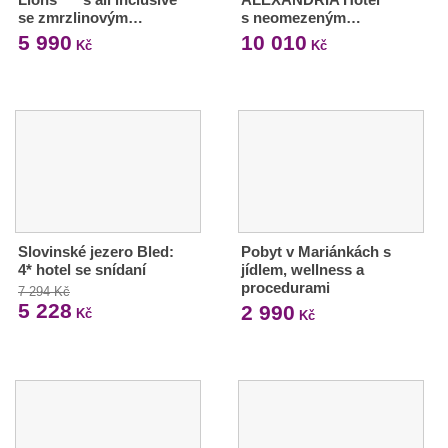
se zmrzlinovým…
s neomezeným…
5 990
10 010
Kč
Kč
Slovinské jezero Bled:
Pobyt v Mariánkách s
4* hotel se snídaní
jídlem, wellness a
procedurami
7 294 Kč
5 228
2 990
Kč
Kč