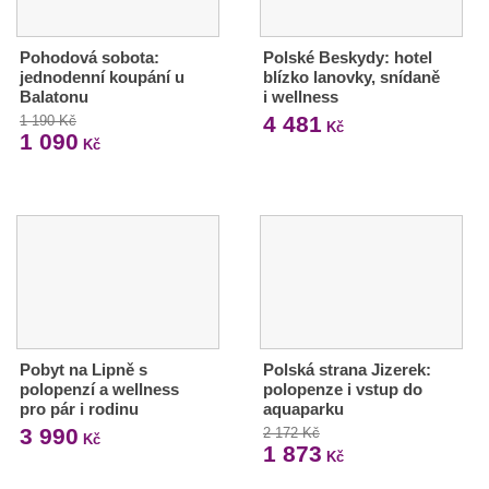
Pohodová sobota:
Polské Beskydy: hotel
jednodenní koupání u
blízko lanovky, snídaně
Balatonu
i wellness
4 481
1 190 Kč
Kč
1 090
Kč
Pobyt na Lipně s
Polská strana Jizerek:
polopenzí a wellness
polopenze i vstup do
pro pár i rodinu
aquaparku
3 990
2 172 Kč
Kč
1 873
Kč