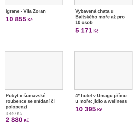
Igrane - Vila Zoran
Vybavená chata u
Baltského moře až pro
10 855
Kč
10 osob
5 171
Kč
Pobyt v šumavské
4* hotel v Umagu přímo
roubence se snídaní či
u moře: jídlo a wellness
polopenzí
10 395
Kč
3 440 Kč
2 880
Kč