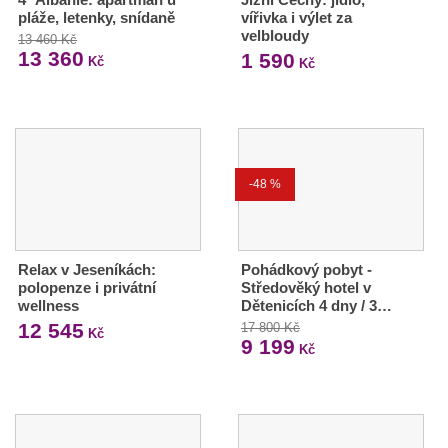
pláže, letenky, snídaně
vířivka i výlet za
velbloudy
13 460 Kč
13 360
1 590
Kč
Kč
-48 %
Relax v Jeseníkách:
Pohádkový pobyt -
polopenze i privátní
Středověký hotel v
wellness
Dětenicích 4 dny / 3…
12 545
17 800 Kč
Kč
9 199
Kč