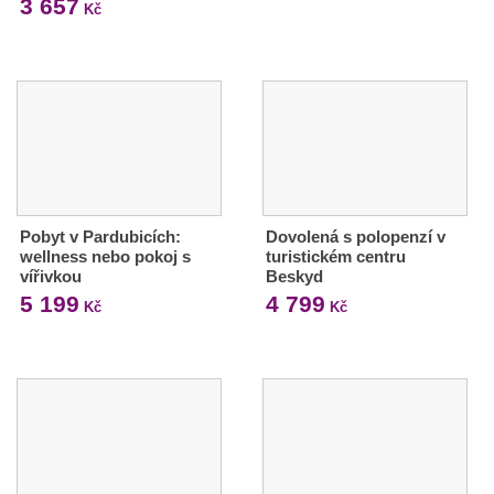
3 657
Kč
Pobyt v Pardubicích:
Dovolená s polopenzí v
wellness nebo pokoj s
turistickém centru
vířivkou
Beskyd
5 199
4 799
Kč
Kč