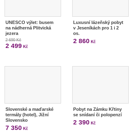
UNESCO výlet: busem
Luxusní lázeňský pobyt
na nádherná Plitvická
v Jeseníkách pro 1 i 2
jezera
os.
2 860
2 690 Kč
Kč
2 499
Kč
Slovenské a maďarské
Pobyt na Zámku Křtiny
termály (hotel), Jižní
se snídaní či polopenzí
Slovensko
2 390
Kč
7 350
Kč