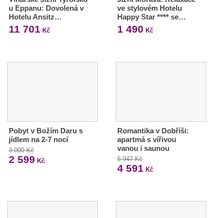
u Eppanu: Dovolená v
ve stylovém Hotelu
Hotelu Ansitz…
Happy Star **** se…
11 701
1 490
Kč
Kč
Pobyt v Božím Daru s
Romantika v Dobříši:
jídlem na 2-7 nocí
apartmá s vířivou
vanou i saunou
3 000 Kč
2 599
5 947 Kč
Kč
4 591
Kč