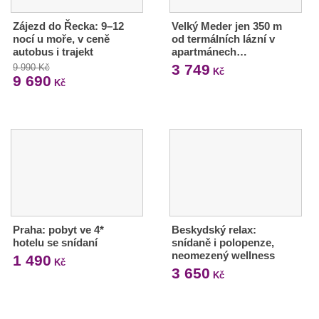
Zájezd do Řecka: 9–12
Velký Meder jen 350 m
nocí u moře, v ceně
od termálních lázní v
autobus i trajekt
apartmánech…
3 749
9 990 Kč
Kč
9 690
Kč
Praha: pobyt ve 4*
Beskydský relax:
hotelu se snídaní
snídaně i polopenze,
neomezený wellness
1 490
Kč
3 650
Kč