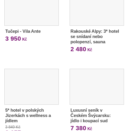
Tučepi - Vila Ante
Rakouské Alpy: 3* hotel
se snídaní nebo
3 950
Kč
polopenzí, sauna
2 480
Kč
5* hotel v polských
Luxusní seník v
Jizerkách s wellness a
Českém Švýcarsku:
jídlem
jídlo i koupací sud
7 380
3 849 Kč
Kč