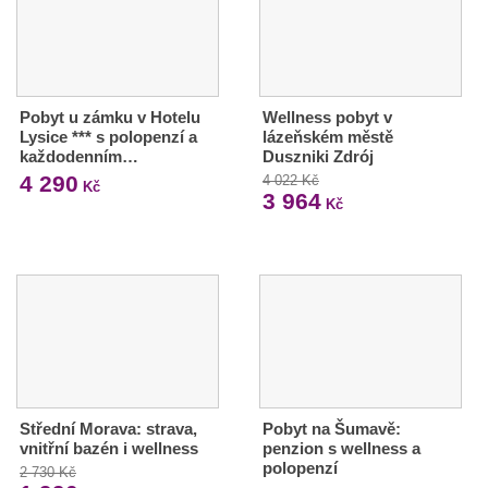
Pobyt u zámku v Hotelu
Wellness pobyt v
Lysice *** s polopenzí a
lázeňském městě
každodenním…
Duszniki Zdrój
4 290
4 022 Kč
Kč
3 964
Kč
Střední Morava: strava,
Pobyt na Šumavě:
vnitřní bazén i wellness
penzion s wellness a
polopenzí
2 730 Kč