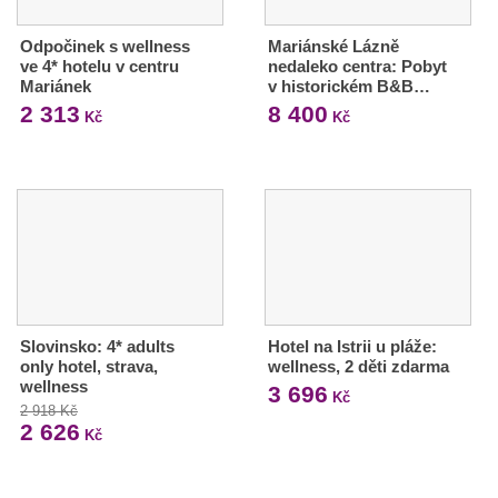
Odpočinek s wellness
Mariánské Lázně
ve 4* hotelu v centru
nedaleko centra: Pobyt
Mariánek
v historickém B&B…
2 313
8 400
Kč
Kč
Slovinsko: 4* adults
Hotel na Istrii u pláže:
only hotel, strava,
wellness, 2 děti zdarma
wellness
3 696
Kč
2 918 Kč
2 626
Kč