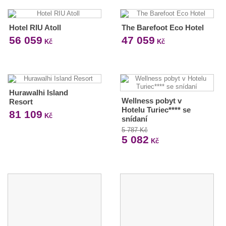
Hotel RIU Atoll
The Barefoot Eco Hotel
56 059
47 059
Kč
Kč
Hurawalhi Island
Wellness pobyt v
Resort
Hotelu Turiec**** se
81 109
Kč
snídaní
5 787 Kč
5 082
Kč