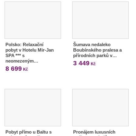
Polsko: Relaxační
Šumava nedaleko
pobyt v Hotelu Mir-Jan
Boubínského pralesa a
SPA *** s
přírodních parků v…
neomezeným…
3 449
Kč
8 699
Kč
Pobyt přímo u Baltu s
Pronájem luxusních