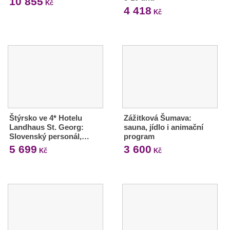
10 855
Kč
4 418
Kč
Štýrsko ve 4* Hotelu
Zážitková Šumava:
Landhaus St. Georg:
sauna, jídlo i animační
Slovenský personál,…
program
5 699
3 600
Kč
Kč