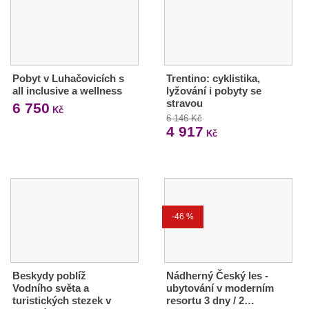
Pobyt v Luhačovicích s
Trentino: cyklistika,
all inclusive a wellness
lyžování i pobyty se
stravou
6 750
Kč
6 146 Kč
4 917
Kč
-46 %
Beskydy poblíž
Nádherný Český les -
Vodního světa a
ubytování v moderním
turistických stezek v
resortu 3 dny / 2…