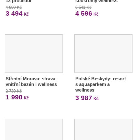
12 procedur
soukromý wellness
4 990 Kč
6 541 Kč
3 494
4 596
Kč
Kč
Střední Morava: strava,
Polské Beskydy: resort
vnitřní bazén i wellness
s aquaparkem a
wellness
2 730 Kč
1 990
3 987
Kč
Kč