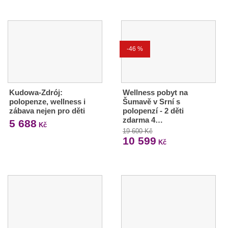
-46 %
Kudowa-Zdrój:
Wellness pobyt na
polopenze, wellness i
Šumavě v Srní s
zábava nejen pro děti
polopenzí - 2 děti
zdarma 4…
5 688
Kč
19 600 Kč
10 599
Kč