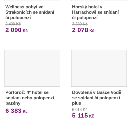
Wellness pobyt ve
Horský hotel v
Strakonicích se snídaní
Harrachově se snídaní
či polopenzí
či polopenzí
2 490 Kč
3 380 Kč
2 090
2 078
Kč
Kč
Portorož: 4* hotel se
Dovolená v Bašce Vodě
snídaní nebo polopenzí,
se snídaní či polopenzí
bazény
plus
6 383
6 018 Kč
Kč
5 115
Kč