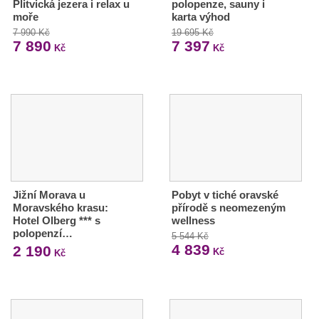
Plitvická jezera i relax u
polopenze, sauny i
moře
karta výhod
7 990 Kč
19 695 Kč
7 890
7 397
Kč
Kč
Jižní Morava u
Pobyt v tiché oravské
Moravského krasu:
přírodě s neomezeným
Hotel Olberg *** s
wellness
polopenzí…
5 544 Kč
4 839
2 190
Kč
Kč