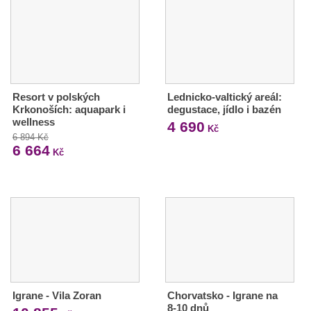
Resort v polských
Lednicko-valtický areál:
Krkonoších: aquapark i
degustace, jídlo i bazén
wellness
4 690
Kč
6 894 Kč
6 664
Kč
Igrane - Vila Zoran
Chorvatsko - Igrane na
8-10 dnů