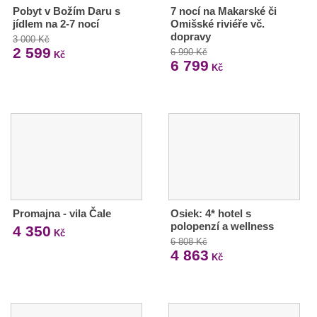
Pobyt v Božím Daru s
7 nocí na Makarské či
jídlem na 2-7 nocí
Omišské riviéře vč.
dopravy
3 000 Kč
2 599
6 990 Kč
Kč
6 799
Kč
Promajna - vila Čale
Osiek: 4* hotel s
polopenzí a wellness
4 350
Kč
6 808 Kč
4 863
Kč