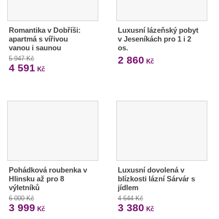
Romantika v Dobříši:
Luxusní lázeňský pobyt
apartmá s vířivou
v Jeseníkách pro 1 i 2
vanou i saunou
os.
2 860
5 947 Kč
Kč
4 591
Kč
Pohádková roubenka v
Luxusní dovolená v
Hlinsku až pro 8
blízkosti lázní Sárvár s
výletníků
jídlem
6 000 Kč
4 644 Kč
3 999
3 380
Kč
Kč