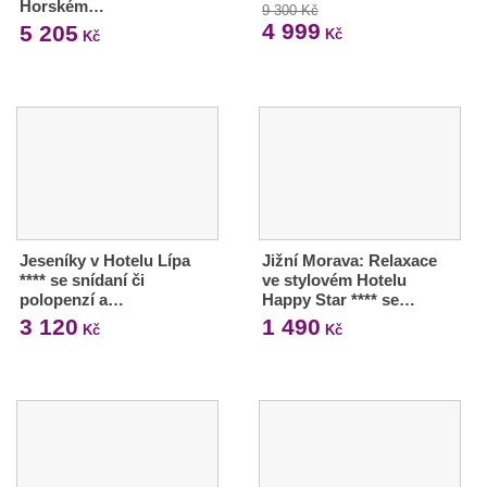
Horském…
9 300 Kč
4 999
5 205
Kč
Kč
Jeseníky v Hotelu Lípa
Jižní Morava: Relaxace
**** se snídaní či
ve stylovém Hotelu
polopenzí a…
Happy Star **** se…
3 120
1 490
Kč
Kč