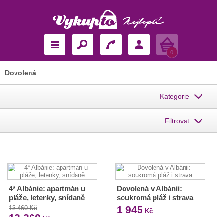
Košík
0
Dovolená
Kategorie
Filtrovat
4* Albánie: apartmán u
Dovolená v Albánii:
pláže, letenky, snídaně
soukromá pláž i strava
1 945
13 460 Kč
Kč