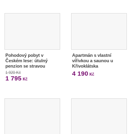
Pohodový pobyt v
Apartmán s vlastní
Českém lese: útulný
vířivkou a saunou u
penzion se stravou
Křivoklátska
4 190
1 920 Kč
Kč
1 795
Kč