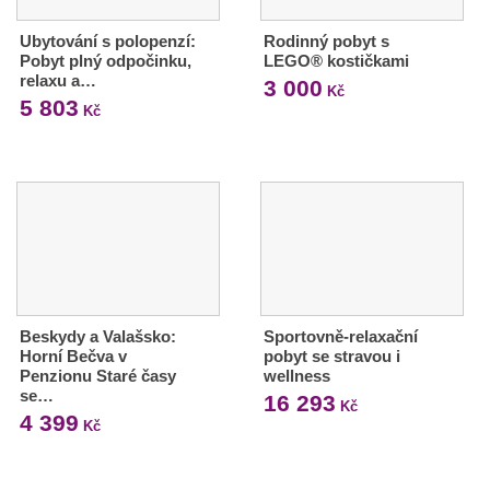
Ubytování s polopenzí:
Rodinný pobyt s
Pobyt plný odpočinku,
LEGO® kostičkami
relaxu a…
3 000
Kč
5 803
Kč
Beskydy a Valašsko:
Sportovně-relaxační
Horní Bečva v
pobyt se stravou i
Penzionu Staré časy
wellness
se…
16 293
Kč
4 399
Kč