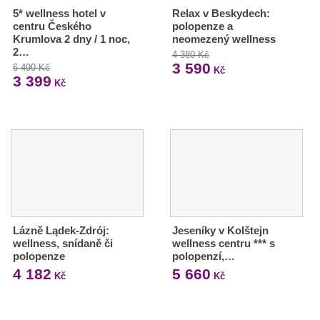
5* wellness hotel v
Relax v Beskydech:
centru Českého
polopenze a
Krumlova 2 dny / 1 noc,
neomezený wellness
2…
4 380 Kč
3 590
6 490 Kč
Kč
3 399
Kč
Lázně Lądek-Zdrój:
Jeseníky v Kolštejn
wellness, snídaně či
wellness centru *** s
polopenze
polopenzí,…
4 182
5 660
Kč
Kč