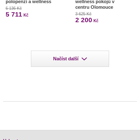
polopenzí a wellness
wellness pokojů v
centru Olomouce
6 136 Kč
5 711
3 625 Kč
Kč
2 200
Kč
Načíst další