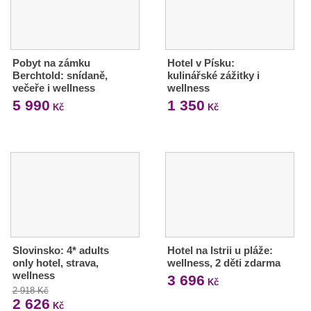
Pobyt na zámku
Hotel v Písku:
Berchtold: snídaně,
kulinářské zážitky i
večeře i wellness
wellness
5 990
1 350
Kč
Kč
Slovinsko: 4* adults
Hotel na Istrii u pláže:
only hotel, strava,
wellness, 2 děti zdarma
wellness
3 696
Kč
2 918 Kč
2 626
Kč