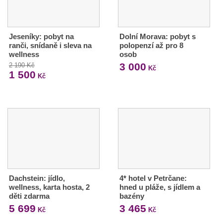
Jeseníky: pobyt na
Dolní Morava: pobyt s
ranči, snídaně i sleva na
polopenzí až pro 8
wellness
osob
3 000
2 190 Kč
Kč
1 500
Kč
Dachstein: jídlo,
4* hotel v Petrčane:
wellness, karta hosta, 2
hned u pláže, s jídlem a
děti zdarma
bazény
5 699
3 465
Kč
Kč