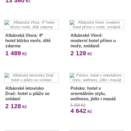
13 360
Kč
Albánská Vlora: 4*
Albánské Vlorë:
hotel blízko moře, dítě
moderní hotel přímo u
zdarma
moře, snídaně
1 489
2 128
Kč
Kč
Albánské letovisko
Polsko: hotel v
Drač: hotel u pláže se
orientálním stylu,
snídaní
wellness, jídlo i masáž
2 128
5 159 Kč
Kč
4 642
Kč