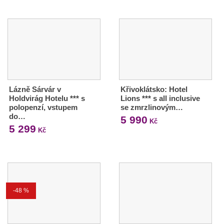
Lázně Sárvár v
Křivoklátsko: Hotel
Holdvirág Hotelu *** s
Lions *** s all inclusive
polopenzí, vstupem
se zmrzlinovým…
do…
5 990
Kč
5 299
Kč
-48 %