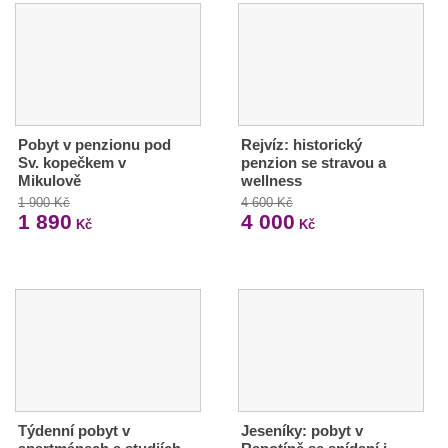
Pobyt v penzionu pod
Rejvíz: historický
Sv. kopečkem v
penzion se stravou a
Mikulově
wellness
1 900 Kč
4 600 Kč
1 890
4 000
Kč
Kč
Týdenní pobyt v
Jeseníky: pobyt v