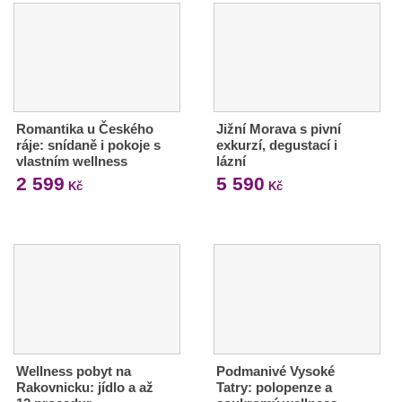
Romantika u Českého
Jižní Morava s pivní
ráje: snídaně i pokoje s
exkurzí, degustací i
vlastním wellness
lázní
2 599
5 590
Kč
Kč
Wellness pobyt na
Podmanivé Vysoké
Rakovnicku: jídlo a až
Tatry: polopenze a