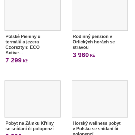
Polské Pieniny u
Rodinný penzion v
termálů a jezera
Orlických horách se
Czorsztyn: ECO
stravou
Active…
3 960
Kč
7 299
Kč
Pobyt na Zámku Křtiny
Horský wellness pobyt
se snídaní či polopenzí
v Polsku se snídaní či
polopenzí