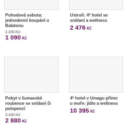
Pohodová sobota:
Ustroň: 4* hotel se
jednodenní koupání u
snídaní a wellness
Balatonu
2 476
Kč
1 190 Kč
1 090
Kč
Pobyt v šumavské
4* hotel v Umagu přímo
roubence se snídaní či
u moře: jídlo a wellness
polopenzí
10 395
Kč
3 440 Kč
2 880
Kč