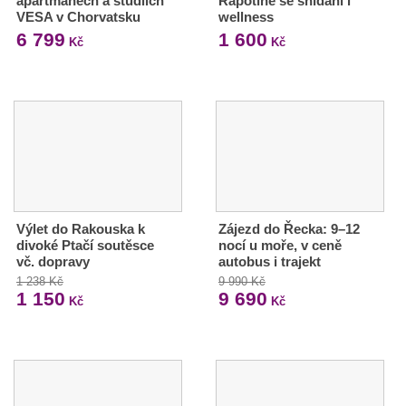
apartmánech a studiích
Rapotíně se snídaní i
VESA v Chorvatsku
wellness
6 799
1 600
Kč
Kč
Výlet do Rakouska k
Zájezd do Řecka: 9–12
divoké Ptačí soutěsce
nocí u moře, v ceně
vč. dopravy
autobus i trajekt
1 238 Kč
9 990 Kč
1 150
9 690
Kč
Kč