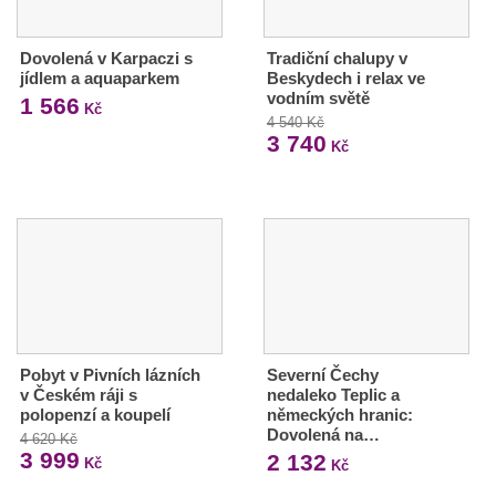
Dovolená v Karpaczi s
Tradiční chalupy v
jídlem a aquaparkem
Beskydech i relax ve
vodním světě
1 566
Kč
4 540 Kč
3 740
Kč
Pobyt v Pivních lázních
Severní Čechy
v Českém ráji s
nedaleko Teplic a
polopenzí a koupelí
německých hranic:
Dovolená na…
4 620 Kč
3 999
2 132
Kč
Kč