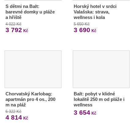
S dětmi na Balt:
Horský hotel v srdci
barevné domky u pláže
Valašska: strava,
a hřiště
wellness i kola
4 022 Kč
5 650 Kč
3 792
3 690
Kč
Kč
Chorvatský Karlobag:
Balt: pobyt v klidné
apartmán pro 4 os., 200
lokalitě 250 m od pláže i
m na pláž
wellness
3 654
6 322 Kč
Kč
4 814
Kč