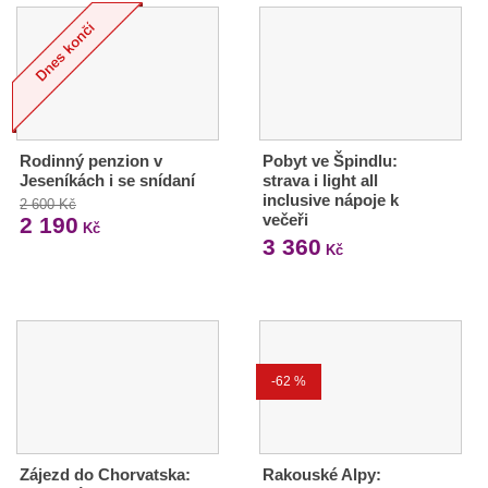
Rodinný penzion v
Pobyt ve Špindlu:
Jeseníkách i se snídaní
strava i light all
inclusive nápoje k
2 600 Kč
večeři
2 190
Kč
3 360
Kč
-62 %
Zájezd do Chorvatska:
Rakouské Alpy: