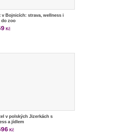
 v Bojnicích: strava, wellness i
 do zoo
69
Kč
tel v polských Jizerkách s
ess a jídlem
696
Kč