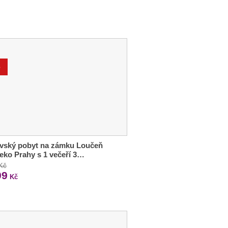
%
ovský pobyt na zámku Loučeň
eko Prahy s 1 večeří 3…
 Kč
99
Kč