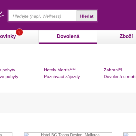
Vyhledávání
Hledat
5
ovinky
Dovolená
Zboží
s pobyty
Hotely Morris****
Zahraničí
vé pobyty
Poznávací zájezdy
Dovolená u moř