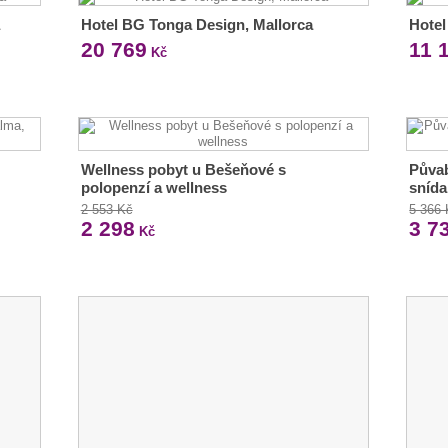
Hotel BG Tonga Design, Mallorca
Hotel
20 769
11 
Kč
Wellness pobyt u Bešeňové s
Půvab
polopenzí a wellness
snída
2 553 Kč
5 366
2 298
3 7
Kč