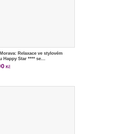
 Morava: Relaxace ve stylovém
u Happy Star **** se…
90
Kč