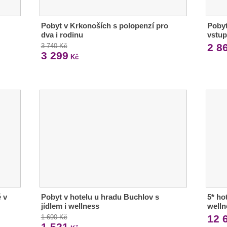
Pobyt v Krkonoších s polopenzí pro
Pobyt
dva i rodinu
vstup
2 8
3 740 Kč
3 299
Kč
 v
Pobyt v hotelu u hradu Buchlov s
5* ho
jídlem i wellness
welln
12 
1 690 Kč
1 521