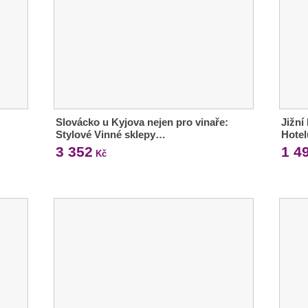
Slovácko u Kyjova nejen pro vinaře:
Jižní
Stylové Vinné sklepy…
Hotel
3 352
1 4
Kč