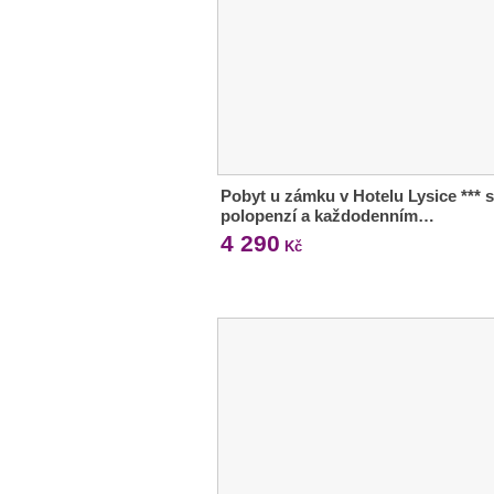
Pobyt u zámku v Hotelu Lysice *** s
polopenzí a každodenním…
4 290
Kč