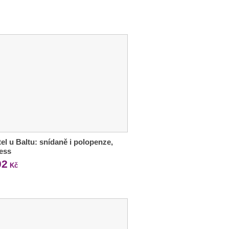
tel u Baltu: snídaně i polopenze,
ess
02
Kč