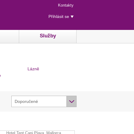
Menu
Kontakty
rychlého
Uživatelské
přístupu
Přihlásit se
menu
Služby
Lázně
e
Doporučené