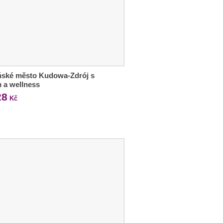
ňské město Kudowa-Zdrój s
m a wellness
28
Kč