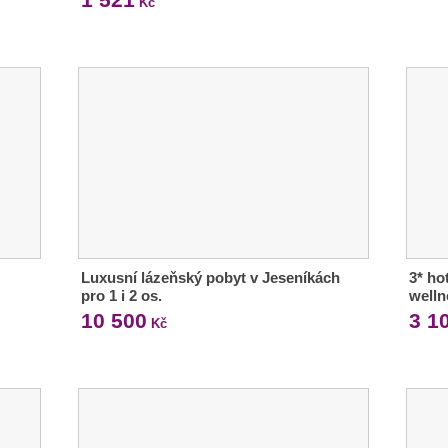
Kč
Luxusní lázeňský pobyt v Jeseníkách
3* ho
pro 1 i 2 os.
welln
10 500
3 1
Kč