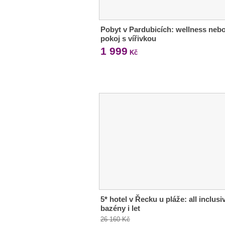
Pobyt v Pardubicích: wellness neb
pokoj s vířivkou
1 999
Kč
5* hotel v Řecku u pláže: all inclusi
bazény i let
26 160 Kč