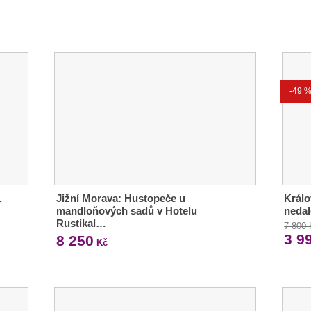
-49 
,
Jižní Morava: Hustopeče u
Král
mandloňových sadů v Hotelu
nedal
Rustikal…
7 800
3 9
8 250
Kč