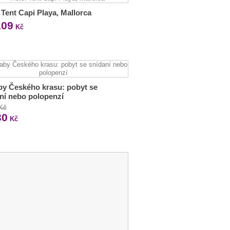
 Tent Capi Playa, Mallorca
109
Kč
y Českého krasu: pobyt se
ní nebo polopenzí
 Kč
30
Kč