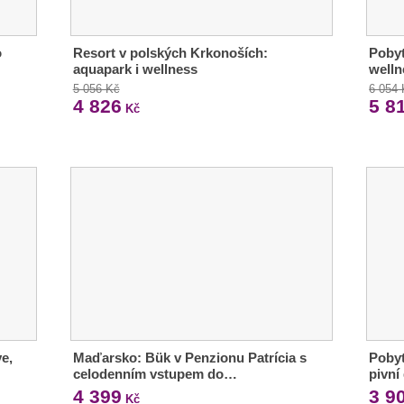
o
Resort v polských Krkonoších:
Poby
aquapark i wellness
welln
5 056 Kč
6 054
4 826
5 8
Kč
ve,
Maďarsko: Bük v Penzionu Patrícia s
Pobyt
celodenním vstupem do…
pivní
4 399
3 9
Kč