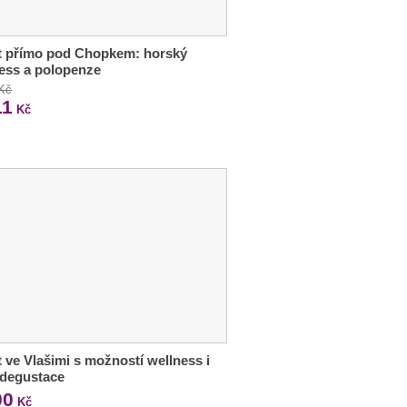
t přímo pod Chopkem: horský
ess a polopenze
 Kč
11
Kč
 ve Vlašimi s možností wellness i
 degustace
00
Kč