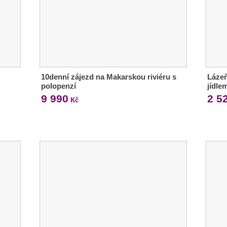
10denní zájezd na Makarskou riviéru s
Láze
polopenzí
jídle
9 990
2 5
Kč