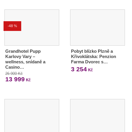
-48 %
Grandhotel Pupp
Pobyt blízko Plzně a
Karlovy Vary –
Křivoklátska: Penzion
wellness, snídaně a
Farma Dvorec s…
Casino…
3 254
Kč
26 900 Kč
13 999
Kč