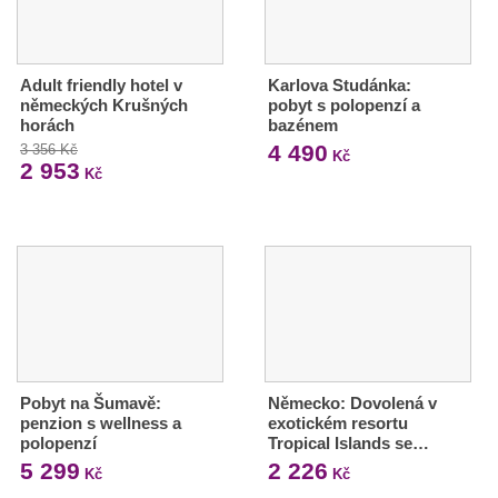
Adult friendly hotel v
Karlova Studánka:
německých Krušných
pobyt s polopenzí a
horách
bazénem
4 490
3 356 Kč
Kč
2 953
Kč
Pobyt na Šumavě:
Německo: Dovolená v
penzion s wellness a
exotickém resortu
polopenzí
Tropical Islands se…
5 299
2 226
Kč
Kč