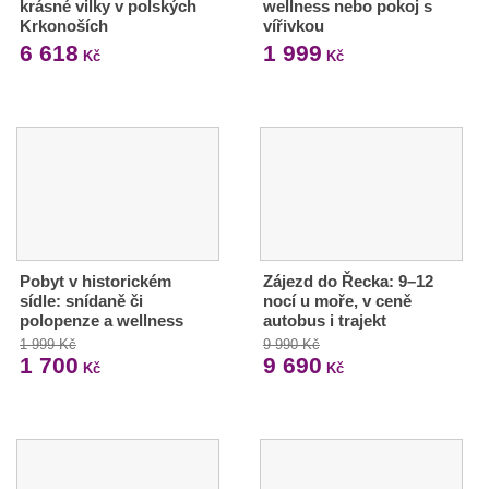
krásné vilky v polských
wellness nebo pokoj s
Krkonoších
vířivkou
6 618
1 999
Kč
Kč
Pobyt v historickém
Zájezd do Řecka: 9–12
sídle: snídaně či
nocí u moře, v ceně
polopenze a wellness
autobus i trajekt
1 999 Kč
9 990 Kč
1 700
9 690
Kč
Kč