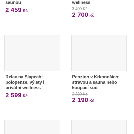
saunou
wellness
2 459
3 400 Kč
Kč
2 700
Kč
Relax na Slapech:
Penzion v Krkonoších:
polopenze, výlety i
stravou a sauna nebo
privátní wellness
koupací sud
2 599
2 380 Kč
Kč
2 190
Kč