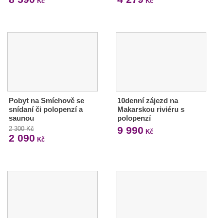
Kč
Kč
Pobyt na Smíchově se
10denní zájezd na
snídaní či polopenzí a
Makarskou riviéru s
saunou
polopenzí
9 990
2 300 Kč
Kč
2 090
Kč