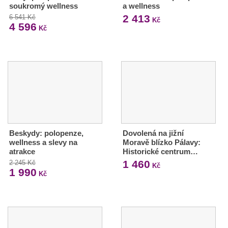
soukromý wellness
a wellness
2 413
6 541 Kč
Kč
4 596
Kč
Beskydy: polopenze,
Dovolená na jižní
wellness a slevy na
Moravě blízko Pálavy:
atrakce
Historické centrum…
1 460
2 245 Kč
Kč
1 990
Kč