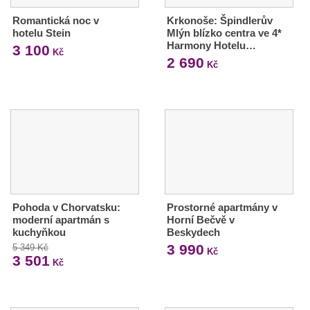
Romantická noc v
Krkonoše: Špindlerův
hotelu Stein
Mlýn blízko centra ve 4*
Harmony Hotelu…
3 100
Kč
2 690
Kč
Pohoda v Chorvatsku:
Prostorné apartmány v
moderní apartmán s
Horní Bečvě v
kuchyňkou
Beskydech
3 990
5 349 Kč
Kč
3 501
Kč