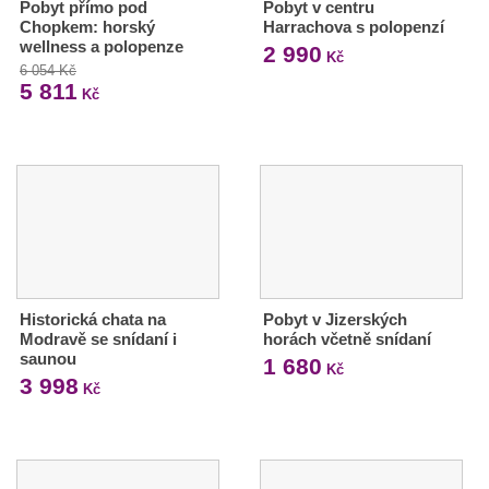
Pobyt přímo pod
Pobyt v centru
Chopkem: horský
Harrachova s polopenzí
wellness a polopenze
2 990
Kč
6 054 Kč
5 811
Kč
Historická chata na
Pobyt v Jizerských
Modravě se snídaní i
horách včetně snídaní
saunou
1 680
Kč
3 998
Kč