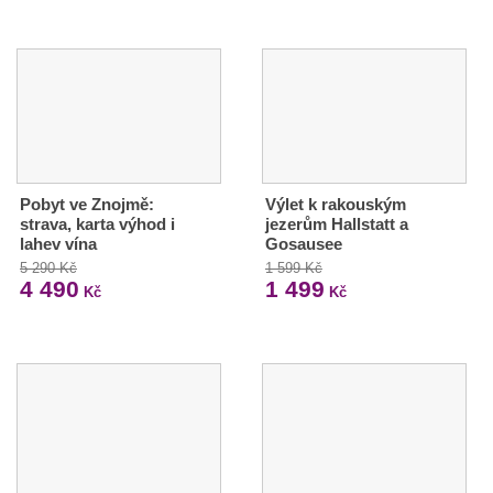
Pobyt ve Znojmě:
Výlet k rakouským
strava, karta výhod i
jezerům Hallstatt a
lahev vína
Gosausee
5 290 Kč
1 599 Kč
4 490
1 499
Kč
Kč