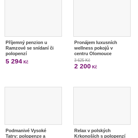
Příjemný penzion u
Pronájem luxusních
Ramzové se snídaní či
wellness pokojů v
polopenzí
centru Olomouce
5 294
3 625 Kč
Kč
2 200
Kč
Podmanivé Vysoké
Relax v polských
Tatry: polopenze a
Krkonoších s polopenzí