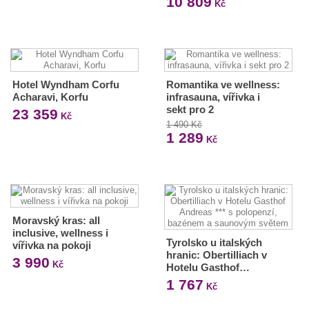
10 809
Kč
Hotel Wyndham Corfu
Romantika ve wellness:
Acharavi, Korfu
infrasauna, vířivka i
sekt pro 2
23 359
Kč
1 490 Kč
1 289
Kč
Moravský kras: all
inclusive, wellness i
Tyrolsko u italských
vířivka na pokoji
hranic: Obertilliach v
3 990
Kč
Hotelu Gasthof…
1 767
Kč