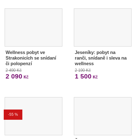
Wellness pobyt ve
Jeseníky: pobyt na
Strakonicích se snídaní
ranči, snídaně i sleva na
či polopenzí
wellness
2 490 Kč
2 190 Kč
2 090
1 500
Kč
Kč
-55 %