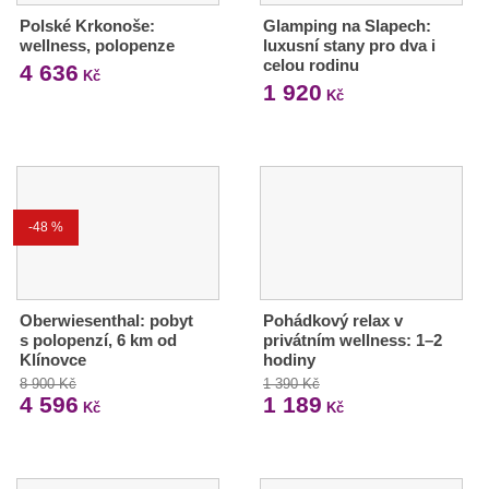
Polské Krkonoše:
Glamping na Slapech:
wellness, polopenze
luxusní stany pro dva i
celou rodinu
4 636
Kč
1 920
Kč
-48 %
Oberwiesenthal: pobyt
Pohádkový relax v
s polopenzí, 6 km od
privátním wellness: 1–2
Klínovce
hodiny
8 900 Kč
1 390 Kč
4 596
1 189
Kč
Kč