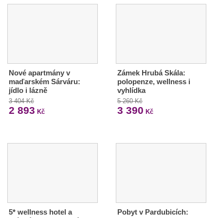
Nové apartmány v
Zámek Hrubá Skála:
maďarském Sárváru:
polopenze, wellness i
jídlo i lázně
vyhlídka
3 404 Kč
5 260 Kč
2 893
3 390
Kč
Kč
5* wellness hotel a
Pobyt v Pardubicích: