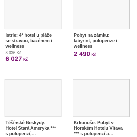
Istrie: 4* hotel u pláže
Pobyt na zámku:
se stravou, bazénem i
labyrint, polopenze i
wellness
wellness
2 490
8 036 Kč
Kč
6 027
Kč
Těšínské Beskydy:
Krkonoše: Pobyt v
Hotel Stará Ameryka ***
Horském Hotelu Vltava
s polopenzí,…
*** s polopenzí a…