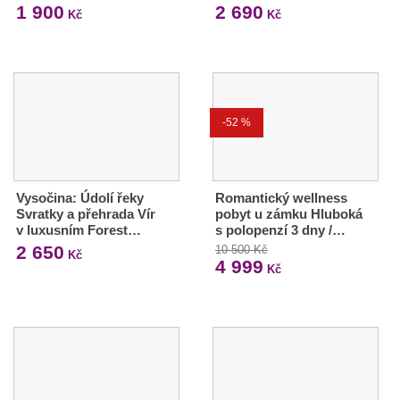
1 900
2 690
Kč
Kč
-52 %
Vysočina: Údolí řeky
Romantický wellness
Svratky a přehrada Vír
pobyt u zámku Hluboká
v luxusním Forest…
s polopenzí 3 dny /…
2 650
10 500 Kč
Kč
4 999
Kč