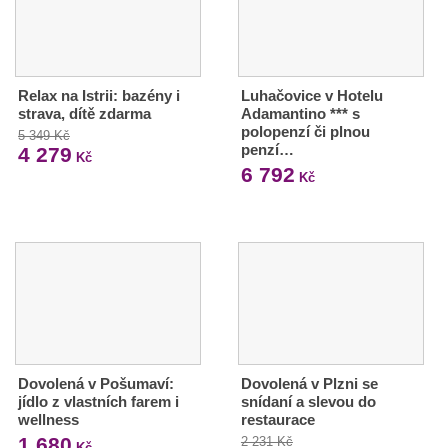
Relax na Istrii: bazény i
Luhačovice v Hotelu
strava, dítě zdarma
Adamantino *** s
polopenzí či plnou
5 349 Kč
penzí…
4 279
Kč
6 792
Kč
Dovolená v Pošumaví:
Dovolená v Plzni se
jídlo z vlastních farem i
snídaní a slevou do
wellness
restaurace
1 680
2 231 Kč
Kč