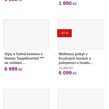
1 890
Kč
-50 %
Alpy a Solná komora v
Wellness pobyt v
Hotelu Tauplitzerhof ***
Krušných horách s
se snídaní…
polopenzí u hradu…
6 999
12 200 Kč
Kč
6 099
Kč