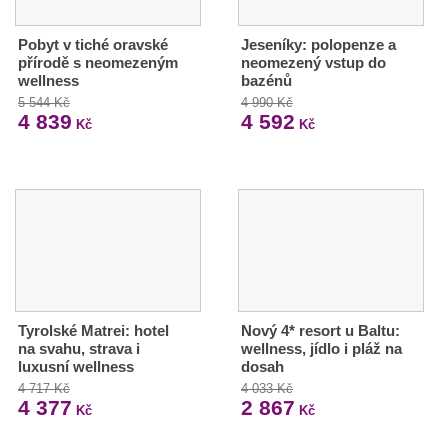
Pobyt v tiché oravské
Jeseníky: polopenze a
přírodě s neomezeným
neomezený vstup do
wellness
bazénů
5 544 Kč
4 990 Kč
4 839
4 592
Kč
Kč
Tyrolské Matrei: hotel
Nový 4* resort u Baltu:
na svahu, strava i
wellness, jídlo i pláž na
luxusní wellness
dosah
4 717 Kč
4 033 Kč
4 377
2 867
Kč
Kč