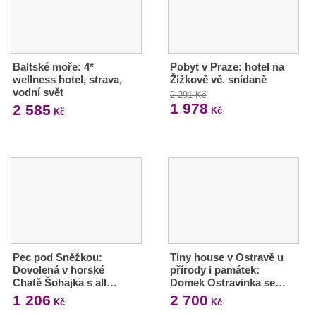
Baltské moře: 4*
Pobyt v Praze: hotel na
wellness hotel, strava,
Žižkově vč. snídaně
vodní svět
2 291 Kč
1 978
2 585
Kč
Kč
Pec pod Sněžkou:
Tiny house v Ostravě u
Dovolená v horské
přírody i památek:
Chatě Šohajka s all…
Domek Ostravinka se…
1 206
2 700
Kč
Kč