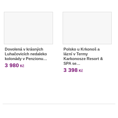
Dovolená v krásných
Polsko u Krkonoš a
Luhačovicích nedaleko
lázní v Termy
kolonády v Penzionu…
Karkonosze Resort &
SPA se…
3 980
Kč
3 398
Kč