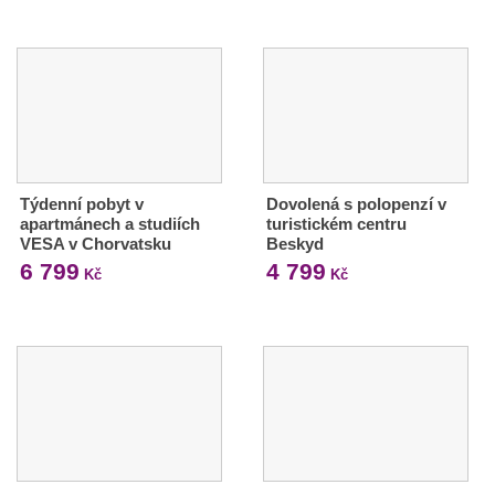
Týdenní pobyt v
Dovolená s polopenzí v
apartmánech a studiích
turistickém centru
VESA v Chorvatsku
Beskyd
6 799
4 799
Kč
Kč