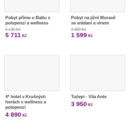
Pobyt přímo u Baltu s
Pobyt na jižní Moravě
polopenzí a wellness
se snídaní a vínem
6 136 Kč
2 000 Kč
5 711
1 599
Kč
Kč
4* hotel v Krušných
Tučepi - Vila Ante
horách s wellness a
3 950
Kč
polopenzí
4 890
Kč