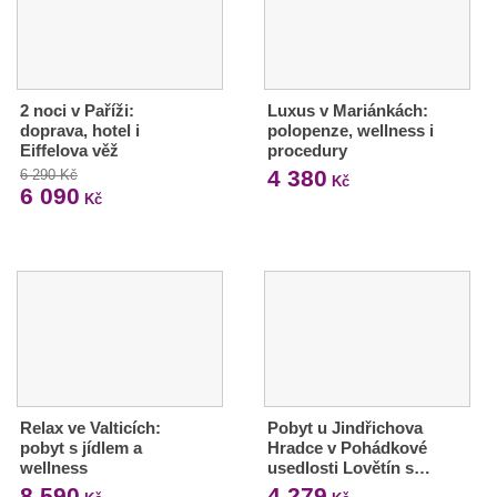
2 noci v Paříži:
Luxus v Mariánkách:
doprava, hotel i
polopenze, wellness i
Eiffelova věž
procedury
4 380
6 290 Kč
Kč
6 090
Kč
Relax ve Valticích:
Pobyt u Jindřichova
pobyt s jídlem a
Hradce v Pohádkové
wellness
usedlosti Lovětín s…
8 590
4 279