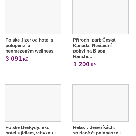
Polské Jizerky: hotel s
Přírodní park Česká
polopenzí a
Kanada: Nevšední
neomezeným wellness
pobyt na Bison
Ranchi…
3 091
Kč
1 200
Kč
Polské Beskydy: eko
Relax v Jeseníkách:
hotel s jídlem, vířivkou i
snídaně či polopenze i