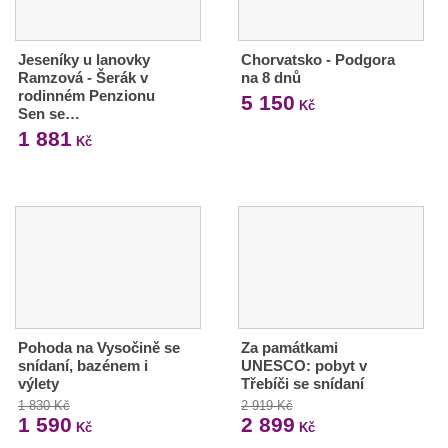
Jeseníky u lanovky
Chorvatsko - Podgora
Ramzová - Šerák v
na 8 dnů
rodinném Penzionu
5 150
Kč
Sen se…
1 881
Kč
Pohoda na Vysočině se
Za památkami
snídaní, bazénem i
UNESCO: pobyt v
výlety
Třebíči se snídaní
1 830 Kč
2 919 Kč
1 590
2 899
Kč
Kč