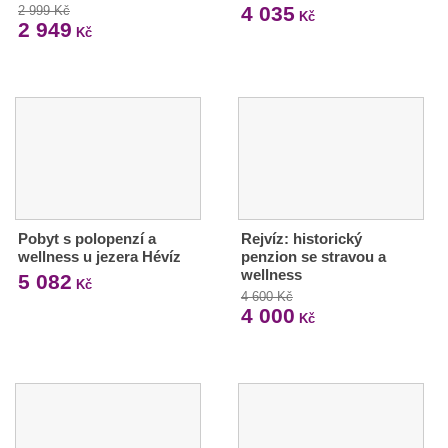
4 035
2 999 Kč
Kč
2 949
Kč
Pobyt s polopenzí a
Rejvíz: historický
wellness u jezera Hévíz
penzion se stravou a
wellness
5 082
Kč
4 600 Kč
4 000
Kč