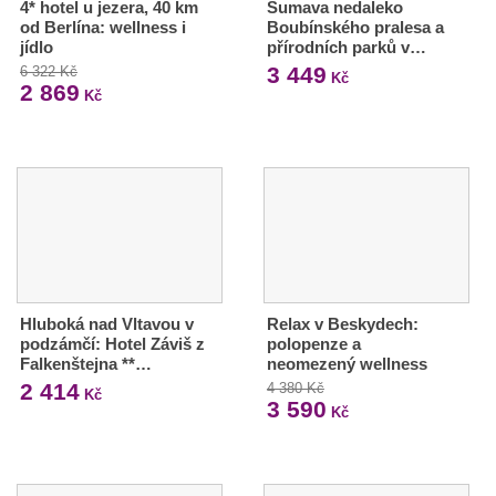
4* hotel u jezera, 40 km
Šumava nedaleko
od Berlína: wellness i
Boubínského pralesa a
jídlo
přírodních parků v…
3 449
6 322 Kč
Kč
2 869
Kč
Hluboká nad Vltavou v
Relax v Beskydech:
podzámčí: Hotel Záviš z
polopenze a
Falkenštejna **…
neomezený wellness
2 414
4 380 Kč
Kč
3 590
Kč