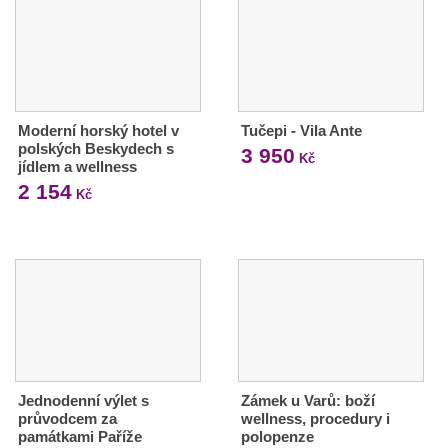
Moderní horský hotel v
Tučepi - Vila Ante
polských Beskydech s
3 950
Kč
jídlem a wellness
2 154
Kč
Jednodenní výlet s
Zámek u Varů: boží
průvodcem za
wellness, procedury i
památkami Paříže
polopenze