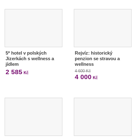
5* hotel v polských
Rejvíz: historický
Jizerkách s wellness a
penzion se stravou a
jídlem
wellness
2 585
4 600 Kč
Kč
4 000
Kč