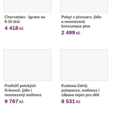
Chorvatsko - Igrane na
Pobyt v pivovaru: jídlo
8-10 dnů
a neomezená
konzumace piva
4 418
Kč
2 499
Kč
Podhůří polských
Kudowa-Zdrój:
Krkonoš: jídlo i
polopenze, wellness i
neomezený wellness
zábava nejen pro děti
9 767
8 531
Kč
Kč