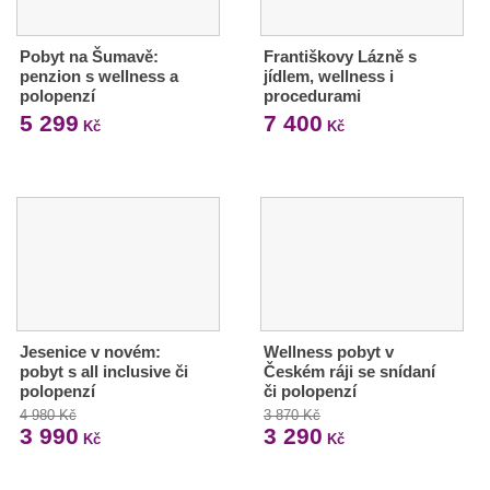
Pobyt na Šumavě:
Františkovy Lázně s
penzion s wellness a
jídlem, wellness i
polopenzí
procedurami
5 299
7 400
Kč
Kč
Jesenice v novém:
Wellness pobyt v
pobyt s all inclusive či
Českém ráji se snídaní
polopenzí
či polopenzí
4 980 Kč
3 870 Kč
3 990
3 290
Kč
Kč