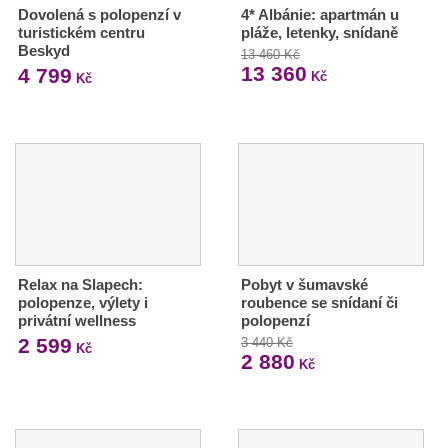
Dovolená s polopenzí v
4* Albánie: apartmán u
turistickém centru
pláže, letenky, snídaně
Beskyd
13 460 Kč
13 360
4 799
Kč
Kč
Relax na Slapech:
Pobyt v šumavské
polopenze, výlety i
roubence se snídaní či
privátní wellness
polopenzí
2 599
3 440 Kč
Kč
2 880
Kč