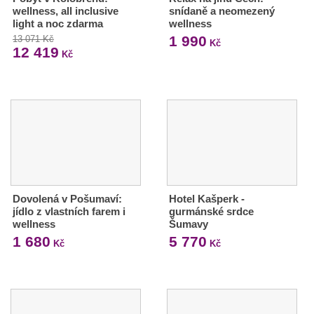
wellness, all inclusive
snídaně a neomezený
light a noc zdarma
wellness
1 990
13 071 Kč
Kč
12 419
Kč
Dovolená v Pošumaví:
Hotel Kašperk -
jídlo z vlastních farem i
gurmánské srdce
wellness
Šumavy
1 680
5 770
Kč
Kč