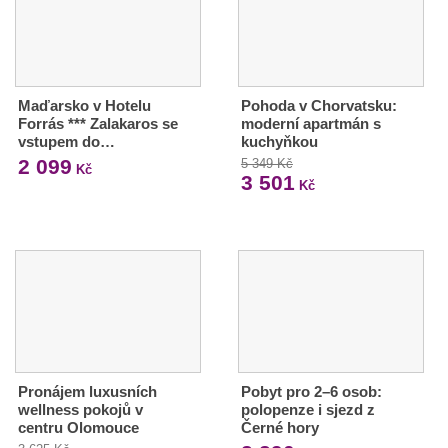
Maďarsko v Hotelu
Pohoda v Chorvatsku:
Forrás *** Zalakaros se
moderní apartmán s
vstupem do…
kuchyňkou
2 099
5 349 Kč
Kč
3 501
Kč
Pronájem luxusních
Pobyt pro 2–6 osob:
wellness pokojů v
polopenze i sjezd z
centru Olomouce
Černé hory