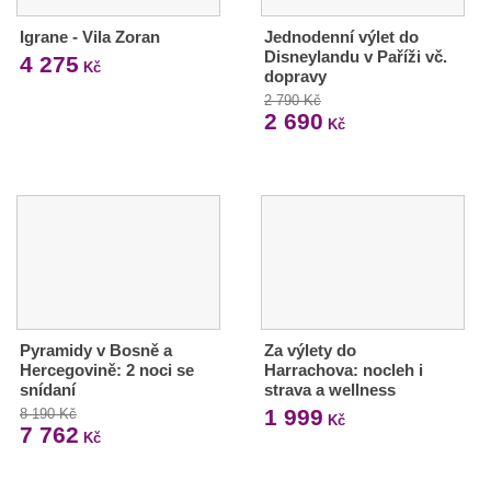
Igrane - Vila Zoran
Jednodenní výlet do
Disneylandu v Paříži vč.
4 275
Kč
dopravy
2 790 Kč
2 690
Kč
Pyramidy v Bosně a
Za výlety do
Hercegovině: 2 noci se
Harrachova: nocleh i
snídaní
strava a wellness
1 999
8 190 Kč
Kč
7 762
Kč