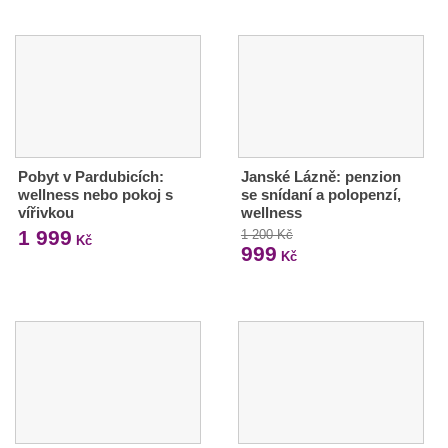
Pobyt v Pardubicích:
Janské Lázně: penzion
wellness nebo pokoj s
se snídaní a polopenzí,
vířivkou
wellness
1 999
1 200 Kč
Kč
999
Kč