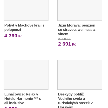
Pobyt v Máchově kraji s
Jižní Morava: penzion
polopenzí
se stravou, wellness a
vínem
4 390
Kč
2 990 Kč
2 691
Kč
Luhačovice: Relax v
Beskydy poblíž
Hotelu Harmonie *** s
Vodního světa a
all inclusive…
turistických stezek v
Horském…