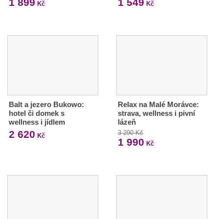
1 899
1 549
Kč
Kč
Balt a jezero Bukowo:
Relax na Malé Morávce:
hotel či domek s
strava, wellness i pivní
wellness i jídlem
lázeň
2 620
3 290 Kč
Kč
1 990
Kč