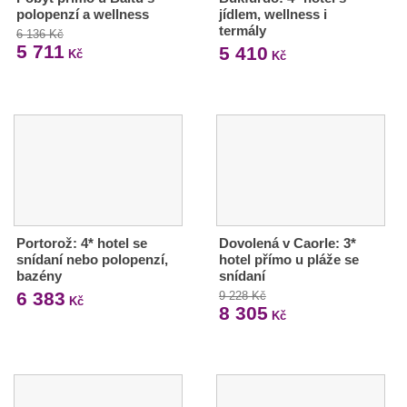
polopenzí a wellness
jídlem, wellness i
termály
6 136 Kč
5 711
5 410
Kč
Kč
Portorož: 4* hotel se
Dovolená v Caorle: 3*
snídaní nebo polopenzí,
hotel přímo u pláže se
bazény
snídaní
6 383
9 228 Kč
Kč
8 305
Kč