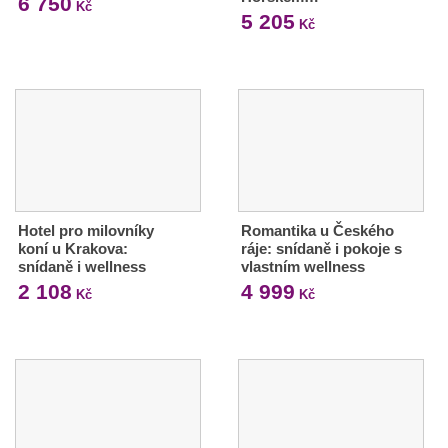
6 750
Kč
5 205
Kč
Hotel pro milovníky
Romantika u Českého
koní u Krakova:
ráje: snídaně i pokoje s
snídaně i wellness
vlastním wellness
2 108
4 999
Kč
Kč