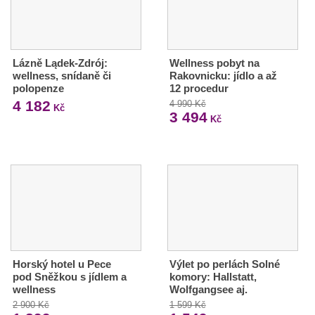
Lázně Lądek-Zdrój:
Wellness pobyt na
wellness, snídaně či
Rakovnicku: jídlo a až
polopenze
12 procedur
4 182
4 990 Kč
Kč
3 494
Kč
Horský hotel u Pece
Výlet po perlách Solné
pod Sněžkou s jídlem a
komory: Hallstatt,
wellness
Wolfgangsee aj.
2 900 Kč
1 599 Kč