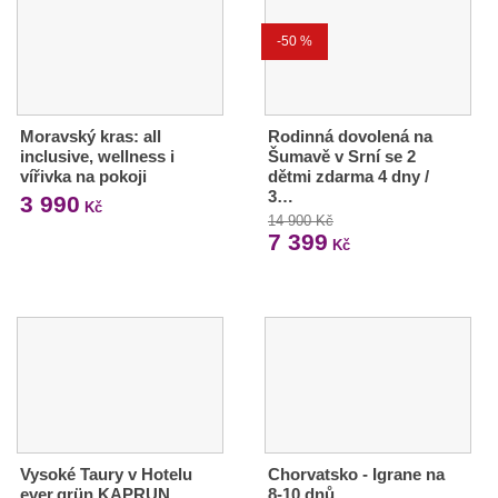
-50 %
Moravský kras: all
Rodinná dovolená na
inclusive, wellness i
Šumavě v Srní se 2
vířivka na pokoji
dětmi zdarma 4 dny /
3…
3 990
Kč
14 900 Kč
7 399
Kč
Vysoké Taury v Hotelu
Chorvatsko - Igrane na
ever.grün KAPRUN
8-10 dnů