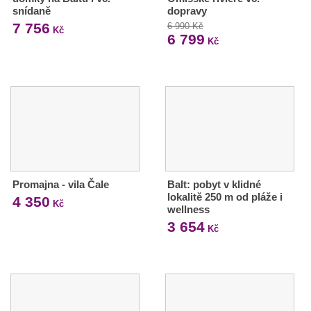
snídaně
dopravy
7 756
6 990 Kč
Kč
6 799
Kč
Promajna - vila Čale
Balt: pobyt v klidné
lokalitě 250 m od pláže i
4 350
Kč
wellness
3 654
Kč