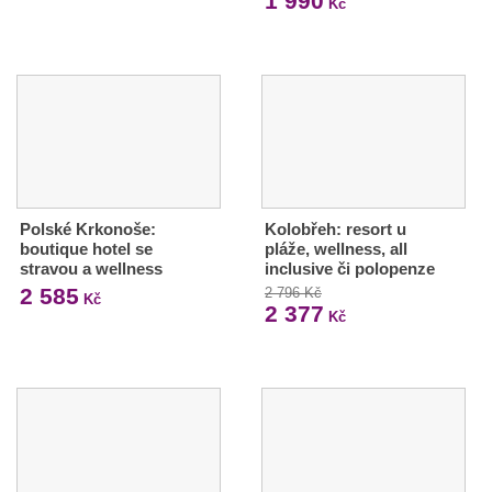
1 990
Kč
Polské Krkonoše:
Kolobřeh: resort u
boutique hotel se
pláže, wellness, all
stravou a wellness
inclusive či polopenze
2 585
2 796 Kč
Kč
2 377
Kč