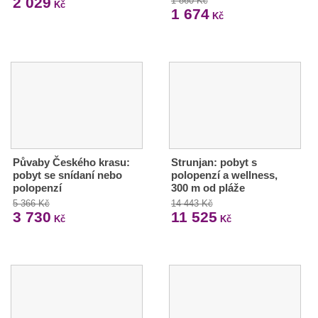
2 029
1 860 Kč
Kč
1 674
Kč
Půvaby Českého krasu:
Strunjan: pobyt s
pobyt se snídaní nebo
polopenzí a wellness,
polopenzí
300 m od pláže
5 366 Kč
14 443 Kč
3 730
11 525
Kč
Kč