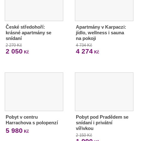
České středohoří:
Apartmány v Karpaczi:
krásné apartmány se
jídlo, wellness i sauna
snídaní
na pokoji
2 270 Kč
4 734 Kč
2 050
4 274
Kč
Kč
Pobyt v centru
Pobyt pod Pradědem se
Harrachova s polopenzí
snídaní i privátní
vířivkou
5 980
Kč
2 150 Kč