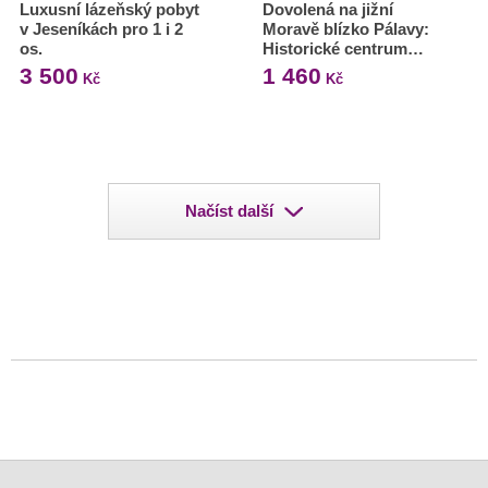
Luxusní lázeňský pobyt
Dovolená na jižní
v Jeseníkách pro 1 i 2
Moravě blízko Pálavy:
os.
Historické centrum…
3 500
1 460
Kč
Kč
Načíst další