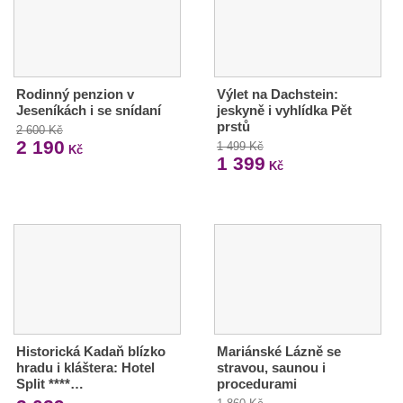
Rodinný penzion v
Výlet na Dachstein:
Jeseníkách i se snídaní
jeskyně i vyhlídka Pět
prstů
2 600 Kč
2 190
1 499 Kč
Kč
1 399
Kč
Historická Kadaň blízko
Mariánské Lázně se
hradu i kláštera: Hotel
stravou, saunou i
Split ****…
procedurami