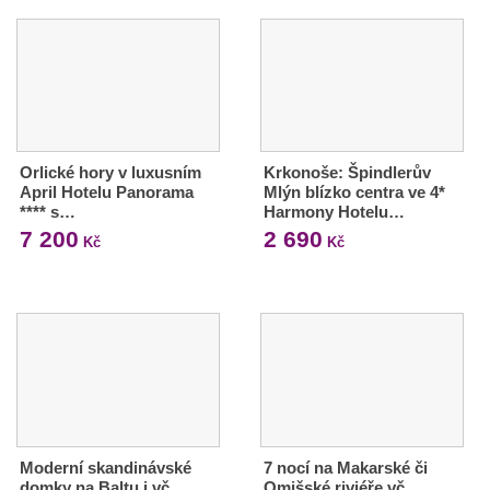
Orlické hory v luxusním
Krkonoše: Špindlerův
April Hotelu Panorama
Mlýn blízko centra ve 4*
**** s…
Harmony Hotelu…
7 200
2 690
Kč
Kč
Moderní skandinávské
7 nocí na Makarské či
domky na Baltu i vč.
Omišské riviéře vč.