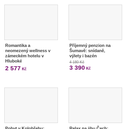
Romantika a
Příjemný penzion na
neomezený wellness v
Šumavě: snídaně,
zámeckém hotelu v
výlety i bazén
Hluboké
4 180 Kč
3 390
2 577
Kč
Kč
Pobyt v Kolobřehu:
Relax na jihu Čech: