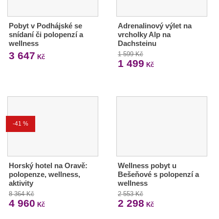
Pobyt v Podhájské se
Adrenalinový výlet na
snídaní či polopenzí a
vrcholky Alp na
wellness
Dachsteinu
3 647
1 599 Kč
Kč
1 499
Kč
-41 %
Horský hotel na Oravě:
Wellness pobyt u
polopenze, wellness,
Bešeňové s polopenzí a
aktivity
wellness
8 364 Kč
2 553 Kč
4 960
2 298
Kč
Kč