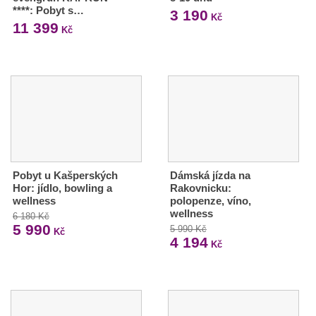
****: Pobyt s…
3 190
Kč
11 399
Kč
Pobyt u Kašperských
Dámská jízda na
Hor: jídlo, bowling a
Rakovnicku:
wellness
polopenze, víno,
wellness
6 180 Kč
5 990
5 990 Kč
Kč
4 194
Kč