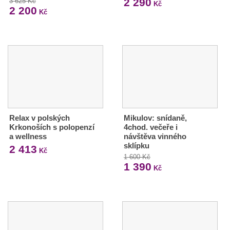
2 290
3 625 Kč
Kč
2 200
Kč
Relax v polských
Mikulov: snídaně,
Krkonoších s polopenzí
4chod. večeře i
a wellness
návštěva vinného
sklípku
2 413
Kč
1 600 Kč
1 390
Kč