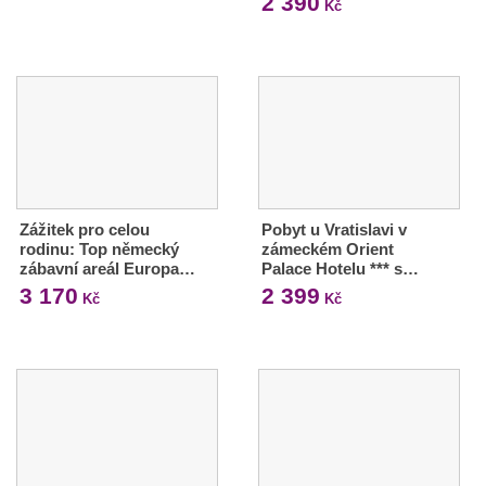
2 390
Kč
Zážitek pro celou
Pobyt u Vratislavi v
rodinu: Top německý
zámeckém Orient
zábavní areál Europa…
Palace Hotelu *** s…
3 170
2 399
Kč
Kč