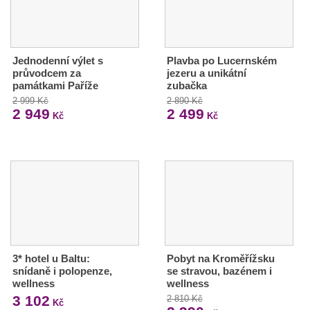
Jednodenní výlet s
Plavba po Lucernském
průvodcem za
jezeru a unikátní
památkami Paříže
zubačka
2 999 Kč
2 890 Kč
2 949
2 499
Kč
Kč
3* hotel u Baltu:
Pobyt na Kroměřížsku
snídaně i polopenze,
se stravou, bazénem i
wellness
wellness
3 102
2 810 Kč
Kč