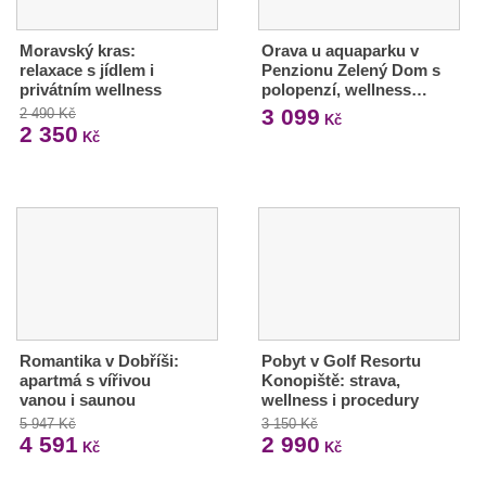
Moravský kras:
Orava u aquaparku v
relaxace s jídlem i
Penzionu Zelený Dom s
privátním wellness
polopenzí, wellness…
3 099
2 490 Kč
Kč
2 350
Kč
Romantika v Dobříši:
Pobyt v Golf Resortu
apartmá s vířivou
Konopiště: strava,
vanou i saunou
wellness i procedury
5 947 Kč
3 150 Kč
4 591
2 990
Kč
Kč