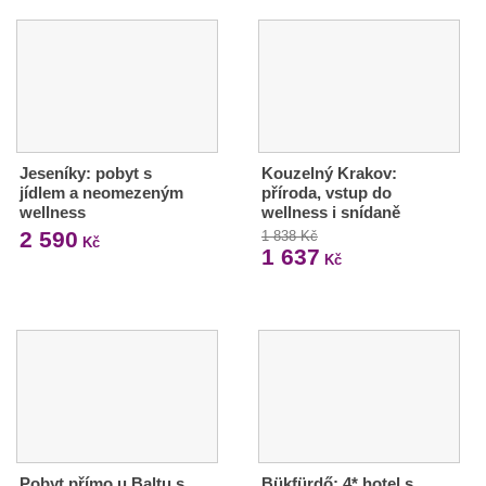
Jeseníky: pobyt s
Kouzelný Krakov:
jídlem a neomezeným
příroda, vstup do
wellness
wellness i snídaně
2 590
1 838 Kč
Kč
1 637
Kč
Pobyt přímo u Baltu s
Bükfürdő: 4* hotel s