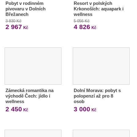
Pobyt v rodinném
Resort v polských
pivovaru v Dolních
Krkonoších: aquapark i
Břežanech
wellness
3 830 Kč
5 056 Kč
2 967
4 826
Kč
Kč
Zámecká romantika na
Dolní Morava: pobyt s
východě Čech: jídlo i
polopenzí až pro 8
wellness
osob
2 450
3 000
Kč
Kč