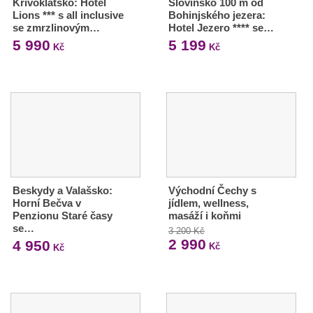
Křivoklátsko: Hotel
Slovinsko 100 m od
Lions *** s all inclusive
Bohinjského jezera:
se zmrzlinovým…
Hotel Jezero **** se…
5 990
5 199
Kč
Kč
Beskydy a Valašsko:
Východní Čechy s
Horní Bečva v
jídlem, wellness,
Penzionu Staré časy
masáží i koňmi
se…
3 200 Kč
2 990
4 950
Kč
Kč