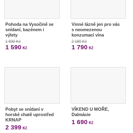
Pohoda na Vysočině se
Vinné lázně jen pro vás
snídaní, bazénem i
s neomezenou
výlety
konzumací vína
1 830 Kč
2 180 Kč
1 590
1 790
Kč
Kč
Pobyt se snídaní v
VÍKEND U MOŘE,
horské chatě uprostřed
Dalmácie
KRNAP
1 690
Kč
2 399
Kč