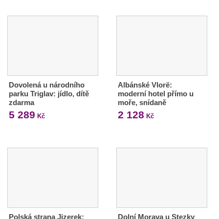
Dovolená u národního
Albánské Vlorë:
parku Triglav: jídlo, dítě
moderní hotel přímo u
zdarma
moře, snídaně
5 289
2 128
Kč
Kč
Polská strana Jizerek:
Dolní Morava u Stezky