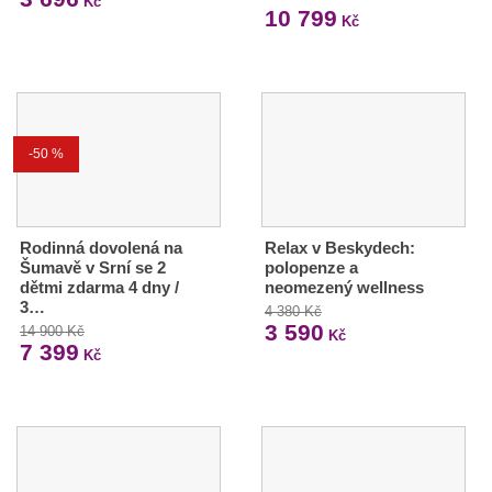
Kč
10 799
Kč
-50 %
Rodinná dovolená na
Relax v Beskydech:
Šumavě v Srní se 2
polopenze a
dětmi zdarma 4 dny /
neomezený wellness
3…
4 380 Kč
3 590
14 900 Kč
Kč
7 399
Kč