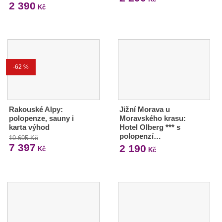
2 390
Kč
-62 %
Rakouské Alpy:
Jižní Morava u
polopenze, sauny i
Moravského krasu:
karta výhod
Hotel Olberg *** s
polopenzí…
19 695 Kč
7 397
2 190
Kč
Kč