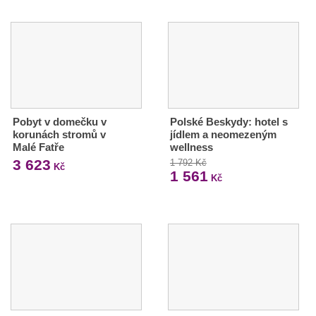
Pobyt v domečku v
Polské Beskydy: hotel s
korunách stromů v
jídlem a neomezeným
Malé Fatře
wellness
3 623
1 792 Kč
Kč
1 561
Kč