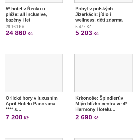
5* hotel v Řecku u
Pobyt v polských
pláže: all inclusive,
Jizerkách: jídlo i
bazény i let
wellness, děti zdarma
26 160 Kč
5 477 Kč
24 860
5 203
Kč
Kč
Orlické hory v luxusním
Krkonoše: Špindlerův
April Hotelu Panorama
Mlýn blízko centra ve 4*
**** s…
Harmony Hotelu…
7 200
2 690
Kč
Kč