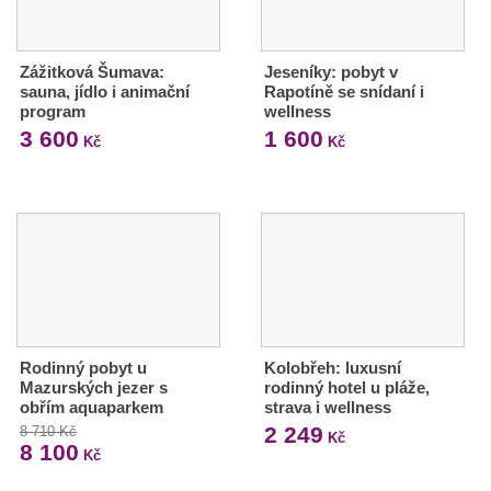
Zážitková Šumava:
Jeseníky: pobyt v
sauna, jídlo i animační
Rapotíně se snídaní i
program
wellness
3 600
1 600
Kč
Kč
Rodinný pobyt u
Kolobřeh: luxusní
Mazurských jezer s
rodinný hotel u pláže,
obřím aquaparkem
strava i wellness
2 249
8 710 Kč
Kč
8 100
Kč