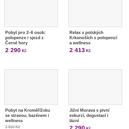
Pobyt pro 2–6 osob:
Relax v polských
polopenze i sjezd z
Krkonoších s polopenzí
Černé hory
a wellness
2 290
2 413
Kč
Kč
Pobyt na Kroměřížsku
Jižní Morava s pivní
se stravou, bazénem i
exkurzí, degustací i
wellness
lázní
2 290
2 810 Kč
Kč