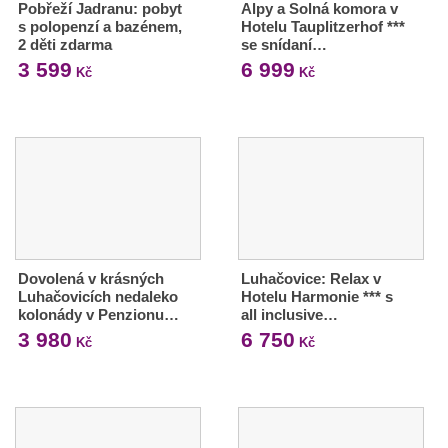
Pobřeží Jadranu: pobyt
Alpy a Solná komora v
s polopenzí a bazénem,
Hotelu Tauplitzerhof ***
2 děti zdarma
se snídaní…
3 599
6 999
Kč
Kč
Dovolená v krásných
Luhačovice: Relax v
Luhačovicích nedaleko
Hotelu Harmonie *** s
kolonády v Penzionu…
all inclusive…
3 980
6 750
Kč
Kč