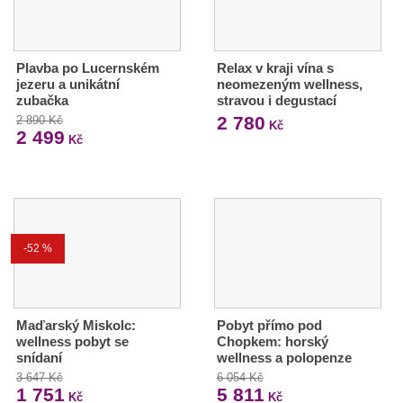
Plavba po Lucernském
Relax v kraji vína s
jezeru a unikátní
neomezeným wellness,
zubačka
stravou i degustací
2 780
2 890 Kč
Kč
2 499
Kč
-52 %
Maďarský Miskolc:
Pobyt přímo pod
wellness pobyt se
Chopkem: horský
snídaní
wellness a polopenze
3 647 Kč
6 054 Kč
1 751
5 811
Kč
Kč