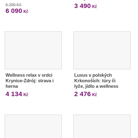
3 490
6 290 Kč
Kč
6 090
Kč
Wellness relax v srdci
Luxus v polských
Krynice-Zdrój: strava i
Krkonoších: túry či
herna
lyže, jídlo a wellness
4 134
2 476
Kč
Kč