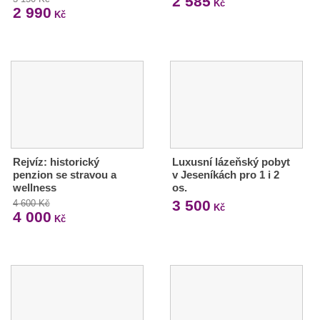
2 585
Kč
2 990
Kč
Rejvíz: historický
Luxusní lázeňský pobyt
penzion se stravou a
v Jeseníkách pro 1 i 2
wellness
os.
3 500
4 600 Kč
Kč
4 000
Kč