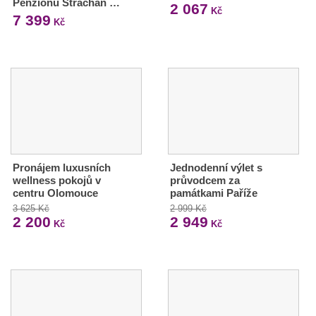
Penziónu Strachan …
2 067
Kč
7 399
Kč
Pronájem luxusních
Jednodenní výlet s
wellness pokojů v
průvodcem za
centru Olomouce
památkami Paříže
3 625 Kč
2 999 Kč
2 200
2 949
Kč
Kč