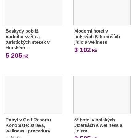
Beskydy poblíž
Moderní hotel v
Vodního světa a
polských Krkonoších:
turistických stezek v
jídlo a wellness
Horském…
3 102
Kč
5 205
Kč
Pobyt v Golf Resortu
5* hotel v polských
Konopiště: strava,
Jizerkách s wellness a
wellness i procedury
jídlem
3 150 Kč