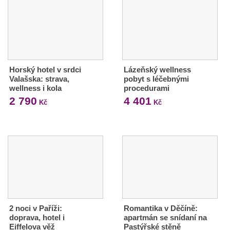
Horský hotel v srdci
Lázeňský wellness
Valašska: strava,
pobyt s léčebnými
wellness i kola
procedurami
2 790
4 401
Kč
Kč
2 noci v Paříži:
Romantika v Děčíně:
doprava, hotel i
apartmán se snídaní na
Eiffelova věž
Pastýřské stěně