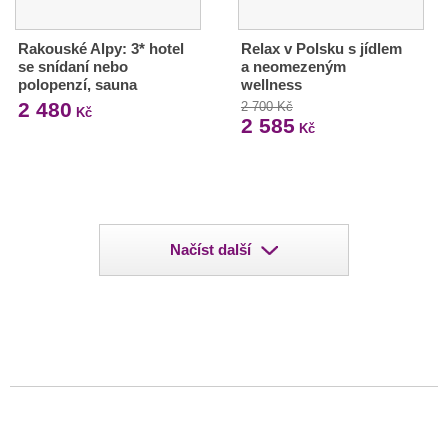
Rakouské Alpy: 3* hotel
Relax v Polsku s jídlem
se snídaní nebo
a neomezeným
polopenzí, sauna
wellness
2 480
2 700 Kč
Kč
2 585
Kč
Načíst další