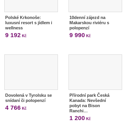
Polské Krkonoše:
10denní zájezd na
luxusní resort s jídlem i
Makarskou riviéru s
wellness
polopenzí
9 192
9 990
Kč
Kč
Dovolená v Tyrolsku se
Přírodní park Česká
snídaní či polopenzí
Kanada: Nevšední
pobyt na Bison
4 766
Kč
Ranchi…
1 200
Kč