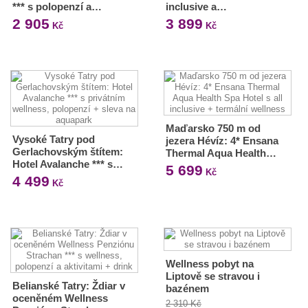
*** s polopenzí a…
inclusive a…
2 905
3 899
Kč
Kč
Maďarsko 750 m od
Vysoké Tatry pod
jezera Hévíz: 4* Ensana
Gerlachovským štítem:
Thermal Aqua Health…
Hotel Avalanche *** s…
5 699
Kč
4 499
Kč
Wellness pobyt na
Liptově se stravou i
Belianské Tatry: Ždiar v
bazénem
oceněném Wellness
2 310 Kč