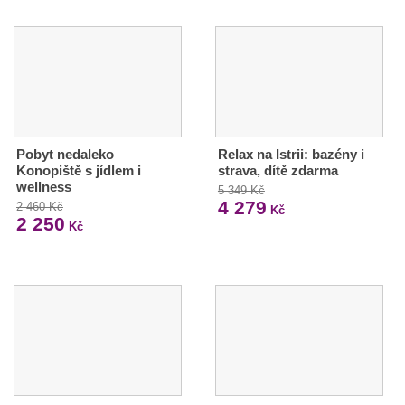
Pobyt nedaleko
Relax na Istrii: bazény i
Konopiště s jídlem i
strava, dítě zdarma
wellness
5 349 Kč
4 279
2 460 Kč
Kč
2 250
Kč