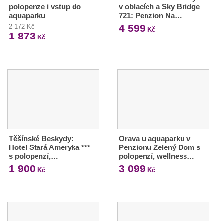
polopenze i vstup do
v oblacích a Sky Bridge
aquaparku
721: Penzion Na…
4 599
2 172 Kč
Kč
1 873
Kč
Těšínské Beskydy:
Orava u aquaparku v
Hotel Stará Ameryka ***
Penzionu Zelený Dom s
s polopenzí,…
polopenzí, wellness…
1 900
3 099
Kč
Kč