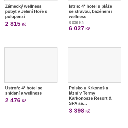
Zámecký wellness
Istrie: 4* hotel u pláže
pobyt v Jelení Hoře s
se stravou, bazénem i
polopenzí
wellness
2 815
8 036 Kč
Kč
6 027
Kč
Ustroň: 4* hotel se
Polsko u Krkonoš a
snídaní a wellness
lázní v Termy
Karkonosze Resort &
2 476
Kč
SPA se…
3 398
Kč