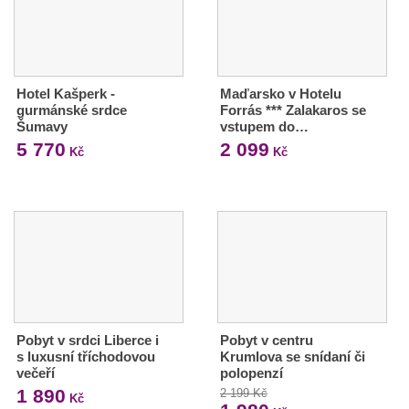
Hotel Kašperk -
Maďarsko v Hotelu
gurmánské srdce
Forrás *** Zalakaros se
Šumavy
vstupem do…
5 770
2 099
Kč
Kč
Pobyt v srdci Liberce i
Pobyt v centru
s luxusní tříchodovou
Krumlova se snídaní či
večeří
polopenzí
1 890
2 199 Kč
Kč