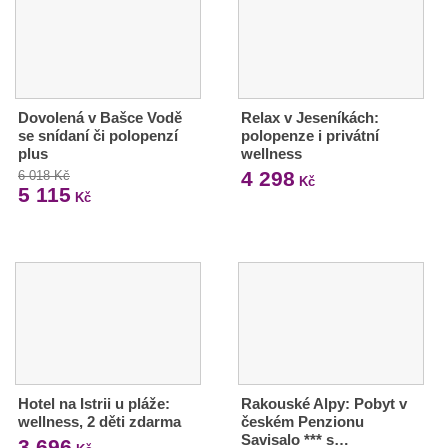
Dovolená v Bašce Vodě
Relax v Jeseníkách:
se snídaní či polopenzí
polopenze i privátní
plus
wellness
4 298
6 018 Kč
Kč
5 115
Kč
Hotel na Istrii u pláže:
Rakouské Alpy: Pobyt v
wellness, 2 děti zdarma
českém Penzionu
Savisalo *** s…
3 696