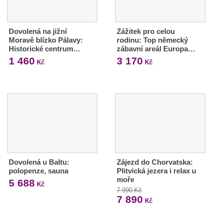
Dovolená na jižní
Zážitek pro celou
Moravě blízko Pálavy:
rodinu: Top německý
Historické centrum…
zábavní areál Europa…
1 460
3 170
Kč
Kč
Dovolená u Baltu:
Zájezd do Chorvatska:
polopenze, sauna
Plitvická jezera i relax u
moře
5 688
Kč
7 990 Kč
7 890
Kč