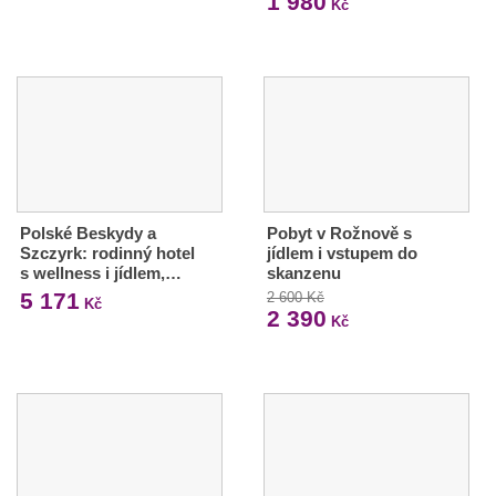
1 980
Kč
Polské Beskydy a
Pobyt v Rožnově s
Szczyrk: rodinný hotel
jídlem i vstupem do
s wellness i jídlem,…
skanzenu
5 171
2 600 Kč
Kč
2 390
Kč