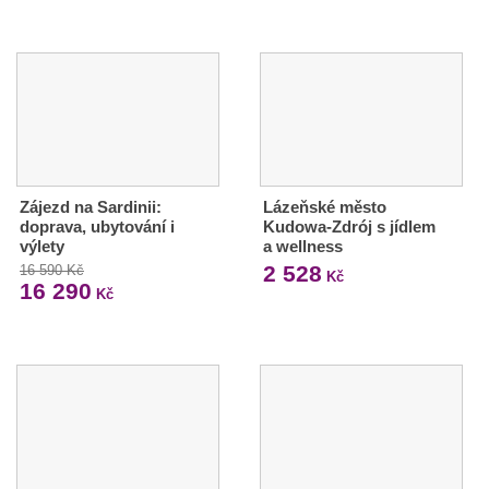
Zájezd na Sardinii:
Lázeňské město
doprava, ubytování i
Kudowa-Zdrój s jídlem
výlety
a wellness
2 528
16 590 Kč
Kč
16 290
Kč