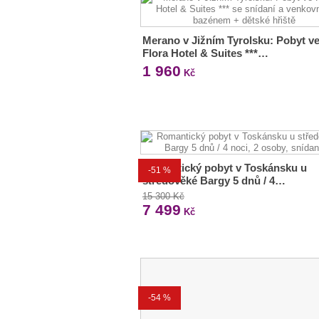
Merano v Jižním Tyrolsku: Pobyt v
Flora Hotel & Suites ***…
1 960
Kč
Romantický pobyt v Toskánsku u
-51 %
středověké Bargy 5 dnů / 4…
15 300 Kč
7 499
Kč
-54 %