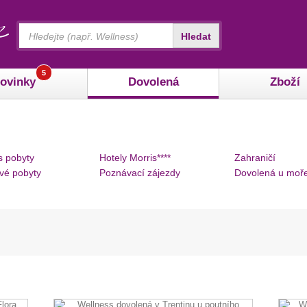
Vyhledávání
Hledat
5
ovinky
Dovolená
Zboží
s pobyty
Hotely Morris****
Zahraničí
vé pobyty
Poznávací zájezdy
Dovolená u moř