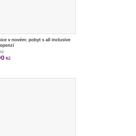
ice v novém: pobyt s all inclusive
lopenzí
 Kč
90
Kč