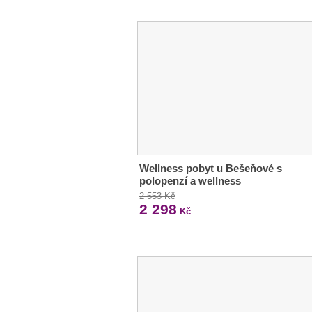
Wellness pobyt u Bešeňové s
polopenzí a wellness
2 553 Kč
2 298
Kč