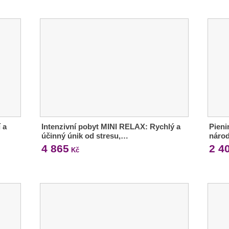
 a
Intenzivní pobyt MINI RELAX: Rychlý a
Pieni
účinný únik od stresu,…
národ
4 865
2 4
Kč