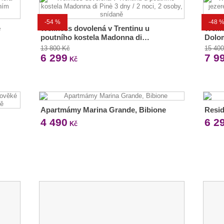
-54 %
-48 
e
Wellness dovolená v Trentinu u
Welln
poutního kostela Madonna di…
Dolom
13 800 Kč
15 40
6 299
7 9
Kč
Apartmámy Marina Grande, Bibione
Resid
4 490
6 2
Kč