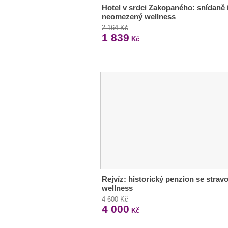
Hotel v srdci Zakopaného: snídaně 
neomezený wellness
2 164 Kč
1 839
Kč
Rejvíz: historický penzion se strav
wellness
4 600 Kč
4 000
Kč