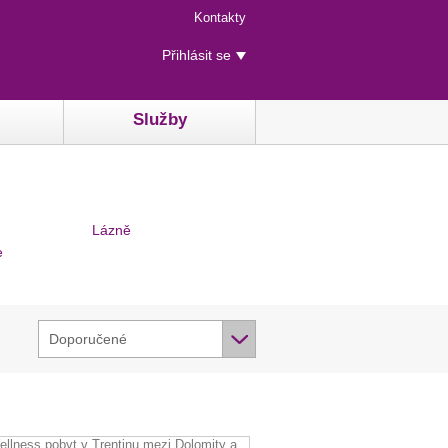
Menu
Kontakty
rychlého
Uživatelské
přístupu
Přihlásit se
menu
Služby
Lázně
e
Doporučené