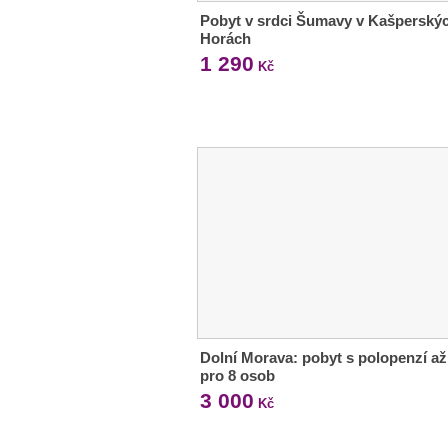
Pobyt v srdci Šumavy v Kašperský
Horách
1 290
Kč
Dolní Morava: pobyt s polopenzí až
pro 8 osob
3 000
Kč