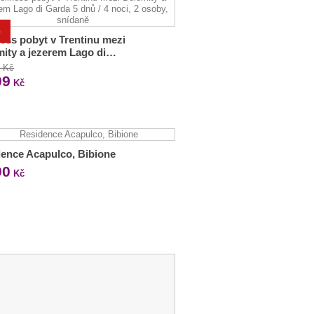
%
ess pobyt v Trentinu mezi
ity a jezerem Lago di…
0 Kč
99
Kč
ence Acapulco, Bibione
90
Kč