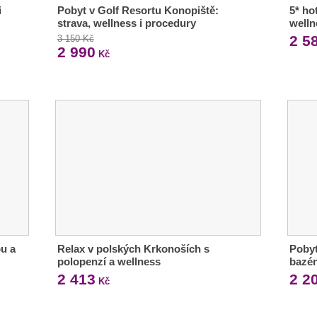
i
Pobyt v Golf Resortu Konopiště:
5* ho
strava, wellness i procedury
welln
2 5
3 150 Kč
2 990
Kč
ou a
Relax v polských Krkonoších s
Pobyt
polopenzí a wellness
bazén
2 413
2 2
Kč