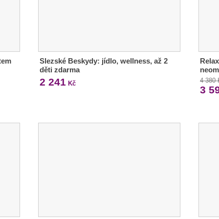
ětem
Slezské Beskydy: jídlo, wellness, až 2
Relax
děti zdarma
neom
2 241
4 380
Kč
3 5