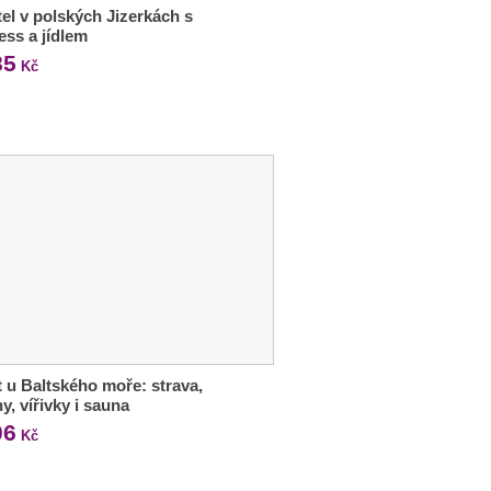
tel v polských Jizerkách s
ess a jídlem
85
Kč
 u Baltského moře: strava,
y, vířivky i sauna
06
Kč