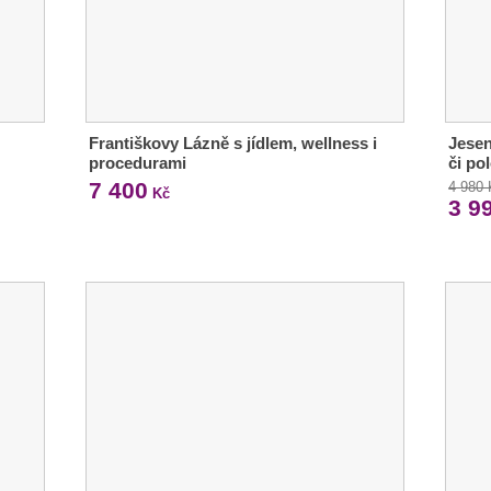
Františkovy Lázně s jídlem, wellness i
Jesen
procedurami
či po
7 400
4 980
Kč
3 9