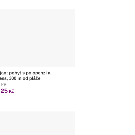
jan: pobyt s polopenzí a
ess, 300 m od pláže
3 Kč
525
Kč