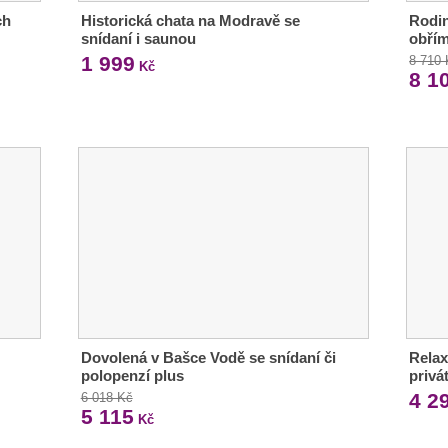
ch
Historická chata na Modravě se
Rodin
snídaní i saunou
obří
1 999
8 710
Kč
8 1
Dovolená v Bašce Vodě se snídaní či
Relax
polopenzí plus
privá
4 2
6 018 Kč
5 115
Kč