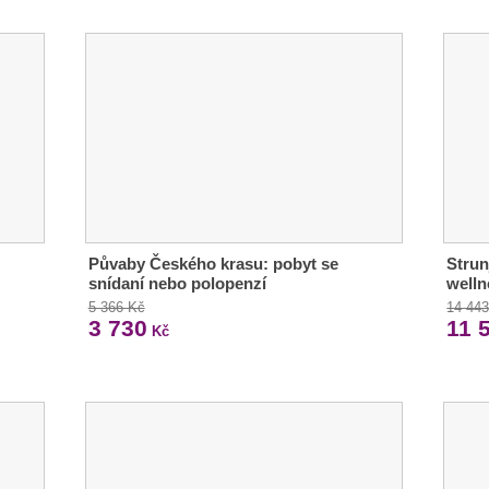
Půvaby Českého krasu: pobyt se
Strun
snídaní nebo polopenzí
welln
5 366 Kč
14 44
3 730
11 
Kč