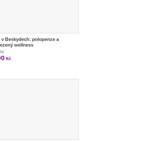
 v Beskydech: polopenze a
ezený wellness
 Kč
90
Kč