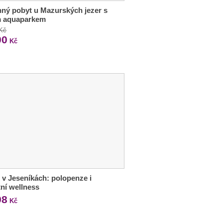
ný pobyt u Mazurských jezer s
m aquaparkem
 Kč
00
Kč
 v Jeseníkách: polopenze i
tní wellness
98
Kč