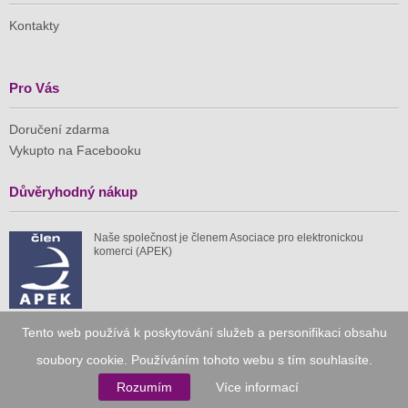
Kontakty
Pro Vás
Doručení zdarma
Vykupto na Facebooku
Důvěryhodný nákup
Naše společnost je členem Asociace pro elektronickou
komerci (APEK)
Tento web používá k poskytování služeb a personifikaci obsahu
Již od roku 2010
soubory cookie. Používáním tohoto webu s tím souhlasíte.
Rozumím
Více informací
59 tis.
1 511 mil.