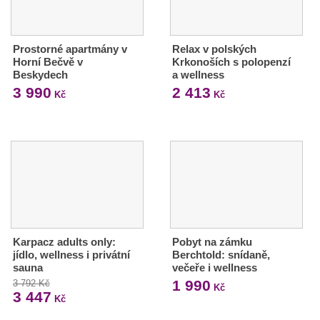
Prostorné apartmány v
Relax v polských
Horní Bečvě v
Krkonoších s polopenzí
Beskydech
a wellness
3 990
2 413
Kč
Kč
Karpacz adults only:
Pobyt na zámku
jídlo, wellness i privátní
Berchtold: snídaně,
sauna
večeře i wellness
1 990
3 792 Kč
Kč
3 447
Kč