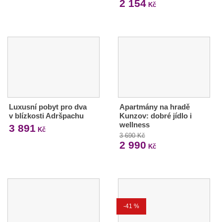
2 154
Kč
Luxusní pobyt pro dva
Apartmány na hradě
v blízkosti Adršpachu
Kunzov: dobré jídlo i
wellness
3 891
Kč
3 690 Kč
2 990
Kč
-41 %