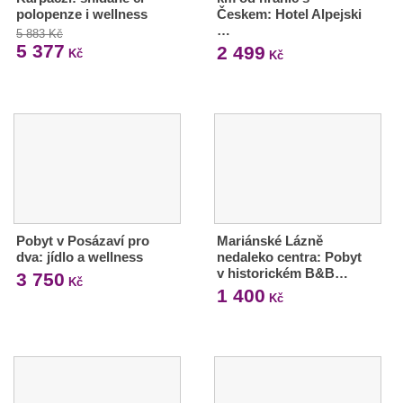
polopenze i wellness
Českem: Hotel Alpejski
…
5 883 Kč
5 377
2 499
Kč
Kč
Pobyt v Posázaví pro
Mariánské Lázně
dva: jídlo a wellness
nedaleko centra: Pobyt
v historickém B&B…
3 750
Kč
1 400
Kč