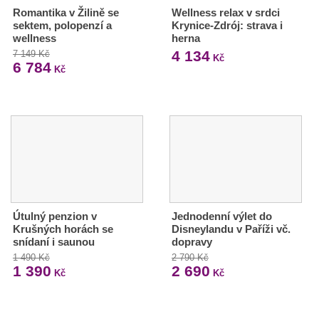
Romantika v Žilině se
Wellness relax v srdci
sektem, polopenzí a
Krynice-Zdrój: strava i
wellness
herna
4 134
7 149 Kč
Kč
6 784
Kč
Útulný penzion v
Jednodenní výlet do
Krušných horách se
Disneylandu v Paříži vč.
snídaní i saunou
dopravy
1 490 Kč
2 790 Kč
1 390
2 690
Kč
Kč