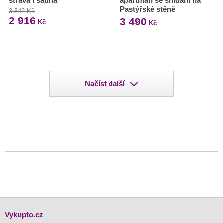
strava i sauna
apartmán se snídaní na
Pastýřské stěně
3 542 Kč
2 916
3 490
Kč
Kč
Načíst další
Vykupto.cz