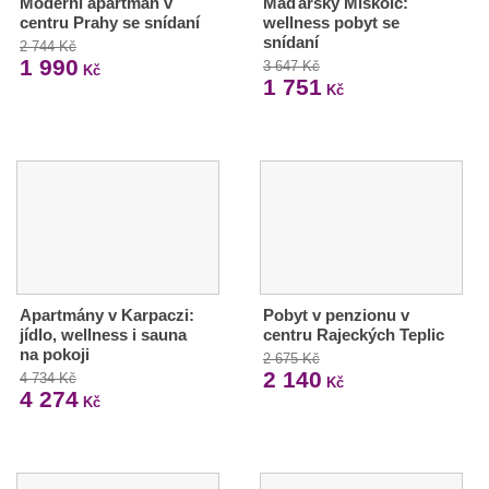
Moderní apartmán v
Maďarský Miskolc:
centru Prahy se snídaní
wellness pobyt se
snídaní
2 744 Kč
1 990
3 647 Kč
Kč
1 751
Kč
Apartmány v Karpaczi:
Pobyt v penzionu v
jídlo, wellness i sauna
centru Rajeckých Teplic
na pokoji
2 675 Kč
2 140
4 734 Kč
Kč
4 274
Kč