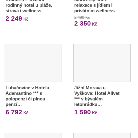
rodinný hotel u pláže,
relaxace s jídlem i
strava i wellness
privátním wellness
2 249
2 490 Kč
Kč
2 350
Kč
Luhačovice v Hotelu
Jižní Morava u
Adamantino *** s
Vyškova: Hotel Allvet
polopenzí či plnou
*** v bývalém
penzí…
letohrádku…
6 792
1 590
Kč
Kč