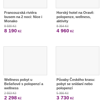
Francouzská riviéra
Horský hotel na Oravě:
busem na 2 noci: Nice i
polopenze, wellness,
Monako
aktivity
8 590 Kč
8 364 Kč
8 190
4 960
Kč
Kč
Wellness pobyt u
Půvaby Českého krasu:
Bešeňové s polopenzí a
pobyt se snídaní nebo
wellness
polopenzí
2 553 Kč
5 366 Kč
2 298
3 730
Kč
Kč