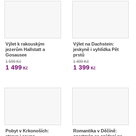
Výlet k rakouským
Výlet na Dachstein:
jezerům Hallstatt a
jeskyně i vyhlídka Pět
Gosausee
prstů
1 599 Kč
1 499 Kč
1 499
1 399
Kč
Kč
Pobyt v Krkonoších:
Romantika v Děčíně: