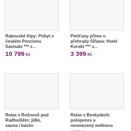
Rakouské Alpy: Pobyt v
Piešťany přímo u
českém Penzionu
přehrady Sĺňava: Hotel
Savisalo *** s…
Korekt *** s…
10 799
3 399
Kč
Kč
Relax v Rožnově pod
Relax v Beskydech:
Radhoštěm: jídlo,
polopenze a
sauna i bazén
neomezený wellness