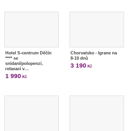
Hotel S-centrum Děčín
Chorvatsko - Igrane na
**** se
8-10 dnů
snídaní/polopenzí,
3 190
Kč
relaxací v…
1 990
Kč