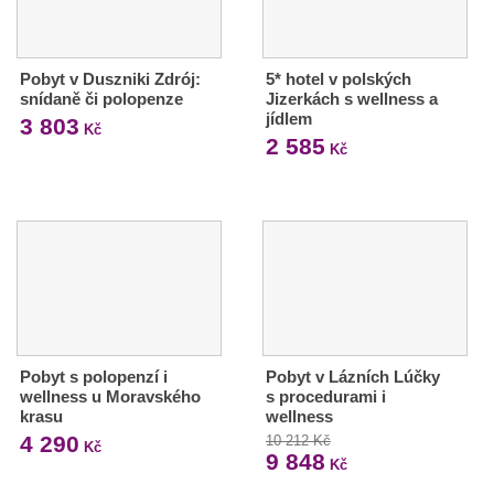
Pobyt v Duszniki Zdrój:
5* hotel v polských
snídaně či polopenze
Jizerkách s wellness a
jídlem
3 803
Kč
2 585
Kč
Pobyt s polopenzí i
Pobyt v Lázních Lúčky
wellness u Moravského
s procedurami i
krasu
wellness
4 290
10 212 Kč
Kč
9 848
Kč