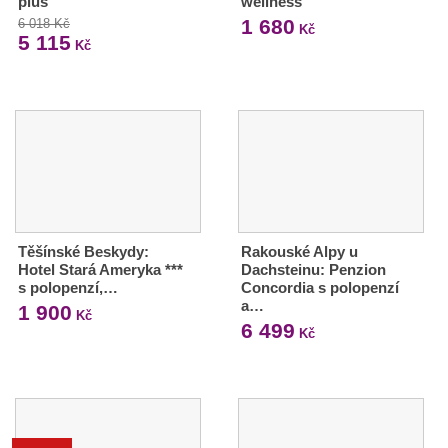
plus
wellness
1 680
6 018 Kč
Kč
5 115
Kč
Těšínské Beskydy:
Rakouské Alpy u
Hotel Stará Ameryka ***
Dachsteinu: Penzion
s polopenzí,…
Concordia s polopenzí
a…
1 900
Kč
6 499
Kč