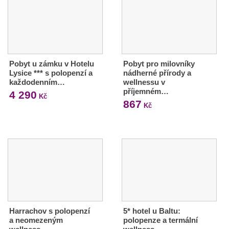
Pobyt u zámku v Hotelu
Pobyt pro milovníky
Lysice *** s polopenzí a
nádherné přírody a
každodenním…
wellnessu v
příjemném…
4 290
Kč
867
Kč
Harrachov s polopenzí
5* hotel u Baltu:
a neomezeným
polopenze a termální