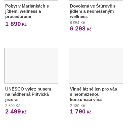
Pobyt v Mariánkách s
Dovolená ve Štúrově s
jídlem, wellness a
jídlem a neomezeným
procedurami
wellness
1 890
6 954 Kč
Kč
6 298
Kč
UNESCO výlet: busem
Vinné lázně jen pro vás
na nádherná Plitvická
s neomezenou
jezera
konzumací vína
2 690 Kč
2 180 Kč
2 499
1 790
Kč
Kč