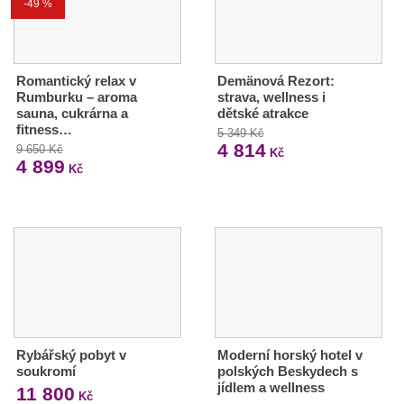
-49 %
Romantický relax v
Demänová Rezort:
Rumburku – aroma
strava, wellness i
sauna, cukrárna a
dětské atrakce
fitness…
5 349 Kč
4 814
9 650 Kč
Kč
4 899
Kč
Rybářský pobyt v
Moderní horský hotel v
soukromí
polských Beskydech s
jídlem a wellness
11 800
Kč