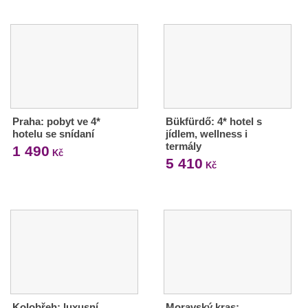
Praha: pobyt ve 4*
Bükfürdő: 4* hotel s
hotelu se snídaní
jídlem, wellness i
termály
1 490
Kč
5 410
Kč
Kolobřeh: luxusní
Moravský kras: