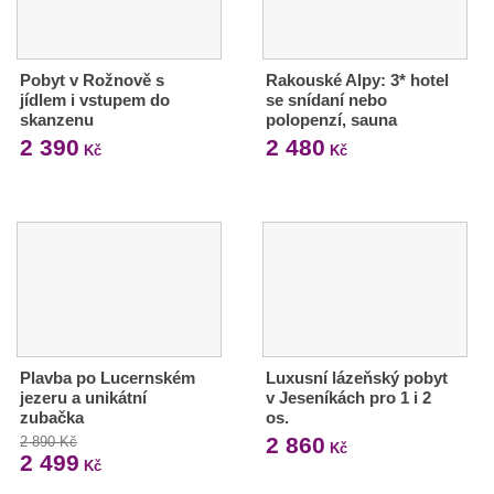
Pobyt v Rožnově s
Rakouské Alpy: 3* hotel
jídlem i vstupem do
se snídaní nebo
skanzenu
polopenzí, sauna
2 390
2 480
Kč
Kč
Plavba po Lucernském
Luxusní lázeňský pobyt
jezeru a unikátní
v Jeseníkách pro 1 i 2
zubačka
os.
2 860
2 890 Kč
Kč
2 499
Kč