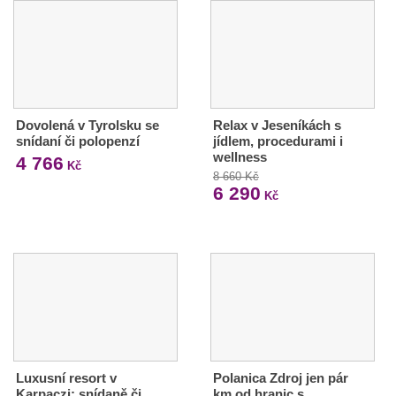
Dovolená v Tyrolsku se
Relax v Jeseníkách s
snídaní či polopenzí
jídlem, procedurami i
wellness
4 766
Kč
8 660 Kč
6 290
Kč
Luxusní resort v
Polanica Zdroj jen pár
Karpaczi: snídaně či
km od hranic s