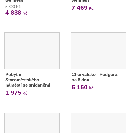
wellness
wellness
7 469
5 690 Kč
Kč
4 838
Kč
Pobyt u
Chorvatsko - Podgora
Staroměstského
na 8 dnů
náměstí se snídaněmi
5 150
Kč
1 975
Kč