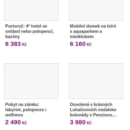
Portorož: 4* hotel se
Mobilní domek na Istrii
snídaní nebo polopenzí,
s aquaparkem a
bazény
miniklubem
6 383
6 160
Kč
Kč
Pobyt na zámku:
Dovolená v krásných
labyrint, polopenze i
Luhačovicích nedaleko
wellness
kolonády v Penzionu…
2 490
3 980
Kč
Kč