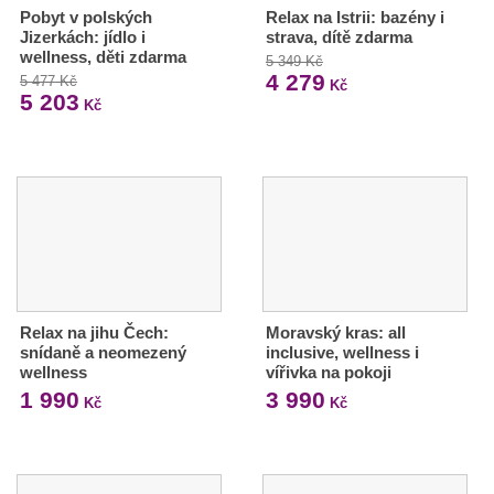
Pobyt v polských
Relax na Istrii: bazény i
Jizerkách: jídlo i
strava, dítě zdarma
wellness, děti zdarma
5 349 Kč
4 279
5 477 Kč
Kč
5 203
Kč
Relax na jihu Čech:
Moravský kras: all
snídaně a neomezený
inclusive, wellness i
wellness
vířivka na pokoji
1 990
3 990
Kč
Kč