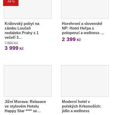
-49 %
Královský pobyt na
Horehroní a slovenské
zámku Loučeň
NP: Hotel Heľpa s
nedaleko Prahy s 1
polopenzí a wellness …
večeří 3…
2 399
Kč
7 800 Kč
3 999
Kč
Jižní Morava: Relaxace
Moderní hotel v
ve stylovém Hotelu
polských Krkonoších:
Happy Star **** se…
jídlo a wellness