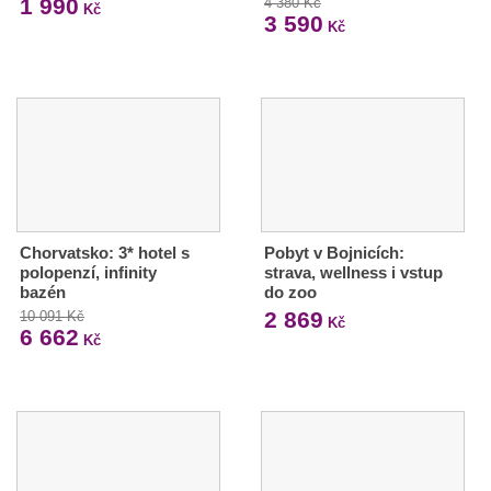
1 990
4 380 Kč
Kč
3 590
Kč
Chorvatsko: 3* hotel s
Pobyt v Bojnicích:
polopenzí, infinity
strava, wellness i vstup
bazén
do zoo
2 869
10 091 Kč
Kč
6 662
Kč