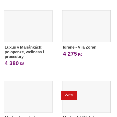
Luxus v Mariánkách:
Igrane - Vila Zoran
polopenze, wellness i
4 275
Kč
procedury
4 380
Kč
-52 %