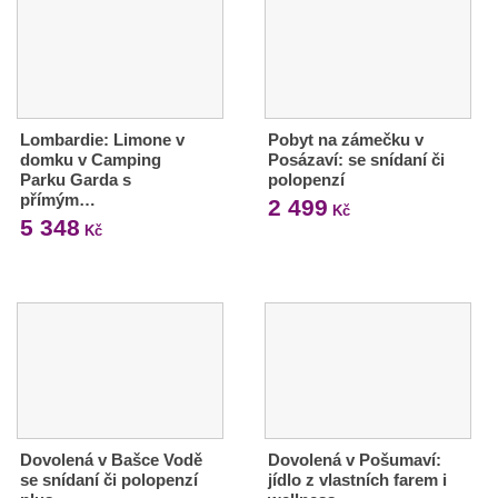
Lombardie: Limone v
Pobyt na zámečku v
domku v Camping
Posázaví: se snídaní či
Parku Garda s
polopenzí
přímým…
2 499
Kč
5 348
Kč
Dovolená v Bašce Vodě
Dovolená v Pošumaví:
se snídaní či polopenzí
jídlo z vlastních farem i