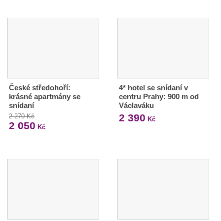
České středohoří:
4* hotel se snídaní v
krásné apartmány se
centru Prahy: 900 m od
snídaní
Václaváku
2 390
2 270 Kč
Kč
2 050
Kč