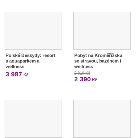
Polské Beskydy: resort
Pobyt na Kroměřížsku
s aquaparkem a
se stravou, bazénem i
wellness
wellness
3 987
2 810 Kč
Kč
2 390
Kč