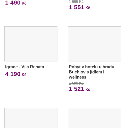
1 490
1 666 Kč
Kč
1 551
Kč
Igrane - Vila Renata
Pobyt v hotelu u hradu
Buchlov s jídlem i
4 190
Kč
wellness
1 690 Kč
1 521
Kč