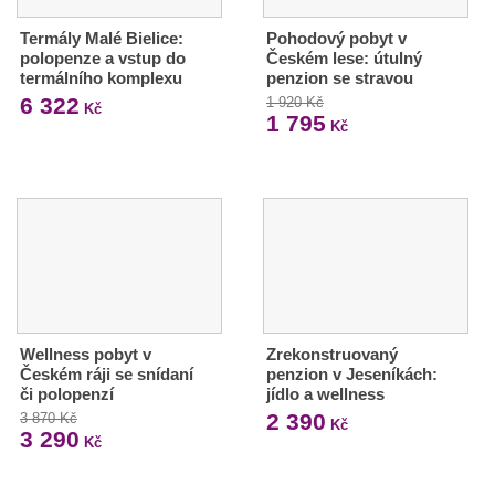
Termály Malé Bielice:
Pohodový pobyt v
polopenze a vstup do
Českém lese: útulný
termálního komplexu
penzion se stravou
6 322
1 920 Kč
Kč
1 795
Kč
Wellness pobyt v
Zrekonstruovaný
Českém ráji se snídaní
penzion v Jeseníkách:
či polopenzí
jídlo a wellness
2 390
3 870 Kč
Kč
3 290
Kč