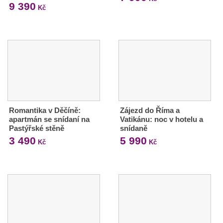
9 390
Kč
Romantika v Děčíně:
Zájezd do Říma a
apartmán se snídaní na
Vatikánu: noc v hotelu a
Pastýřské stěně
snídaně
3 490
5 990
Kč
Kč