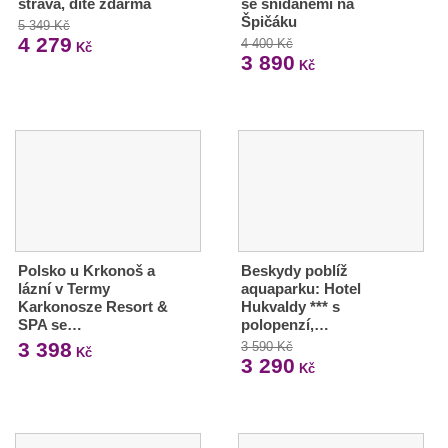
strava, dítě zdarma
se snídaněmi na
Špičáku
5 349 Kč
4 279
4 400 Kč
Kč
3 890
Kč
Polsko u Krkonoš a
Beskydy poblíž
lázní v Termy
aquaparku: Hotel
Karkonosze Resort &
Hukvaldy *** s
SPA se…
polopenzí,…
3 398
3 590 Kč
Kč
3 290
Kč