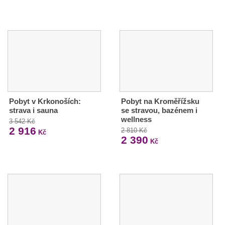
Pobyt v Krkonoších:
Pobyt na Kroměřížsku
strava i sauna
se stravou, bazénem i
wellness
3 542 Kč
2 916
2 810 Kč
Kč
2 390
Kč