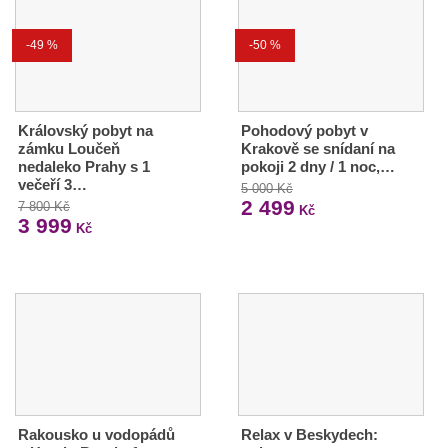
-49 %
-50 %
Královský pobyt na
Pohodový pobyt v
zámku Loučeň
Krakově se snídaní na
nedaleko Prahy s 1
pokoji 2 dny / 1 noc,…
večeří 3…
5 000 Kč
2 499
7 800 Kč
Kč
3 999
Kč
Rakousko u vodopádů
Relax v Beskydech: