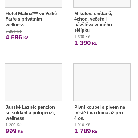
Hotel Malina*** ve Velké
Mikulov: snídaně,
Fatře s privátním
4chod. večeře i
wellness
návštěva vinného
sklípku
7 294 Kč
4 596
1 600 Kč
Kč
1 390
Kč
Janské Lázně: penzion
Pivní koupel s pivem na
se snídaní a polopenzí,
místě i na doma až pro
wellness
4 os.
1 200 Kč
1 910 Kč
999
1 789
Kč
Kč