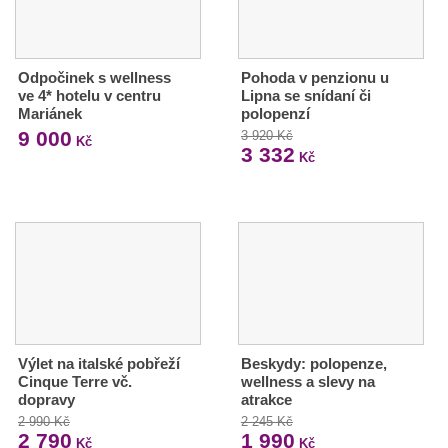
Odpočinek s wellness
Pohoda v penzionu u
ve 4* hotelu v centru
Lipna se snídaní či
Mariánek
polopenzí
9 000
3 920 Kč
Kč
3 332
Kč
Výlet na italské pobřeží
Beskydy: polopenze,
Cinque Terre vč.
wellness a slevy na
dopravy
atrakce
2 990 Kč
2 245 Kč
2 790
1 990
Kč
Kč