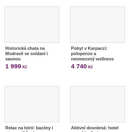
Historická chata na
Pobyt v Karpaczi:
Modravě se snídaní i
polopenze a
saunou
neomezený wellness
1 999
4 740
Kč
Kč
Relax na Istrii: bazény i
Aktivní dovolená: hotel