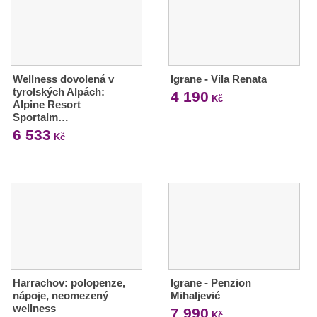
Wellness dovolená v
Igrane - Vila Renata
tyrolských Alpách:
4 190
Kč
Alpine Resort
Sportalm…
6 533
Kč
Harrachov: polopenze,
Igrane - Penzion
nápoje, neomezený
Mihaljević
wellness
7 990
Kč