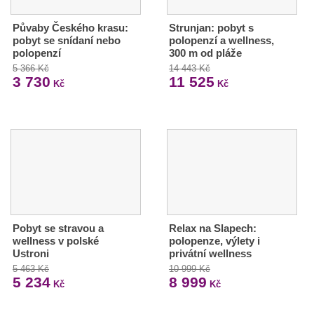
Půvaby Českého krasu:
Strunjan: pobyt s
pobyt se snídaní nebo
polopenzí a wellness,
polopenzí
300 m od pláže
5 366 Kč
14 443 Kč
3 730
11 525
Kč
Kč
Pobyt se stravou a
Relax na Slapech:
wellness v polské
polopenze, výlety i
Ustroni
privátní wellness
5 463 Kč
10 999 Kč
5 234
8 999
Kč
Kč