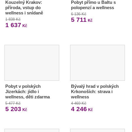
Kouzelný Krakov:
Pobyt přímo u Baltu s
příroda, vstup do
polopenzí a wellness
wellness i snídaně
6 136 Kč
5 711
1 838 Kč
Kč
1 637
Kč
Pobyt v polských
Bývalý hrad v polských
Jizerkách: jídlo i
Krkonoších: strava i
wellness, děti zdarma
wellness
5 477 Kč
4 469 Kč
5 203
4 246
Kč
Kč