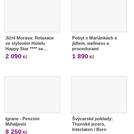
Jižní Morava: Relaxace
Pobyt v Mariánkách s
ve stylovém Hotelu
jídlem, wellness a
Happy Star **** se…
procedurami
2 090
1 890
Kč
Kč
Igrane - Penzion
Švýcarské poklady:
Mihaljević
Thunské jezero,
Interlaken i Bern
8 250
Kč