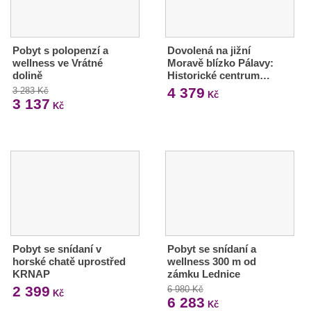
Pobyt s polopenzí a
Dovolená na jižní
wellness ve Vrátné
Moravě blízko Pálavy:
dolině
Historické centrum…
4 379
3 283 Kč
Kč
3 137
Kč
Pobyt se snídaní v
Pobyt se snídaní a
horské chatě uprostřed
wellness 300 m od
KRNAP
zámku Lednice
2 399
6 980 Kč
Kč
6 283
Kč