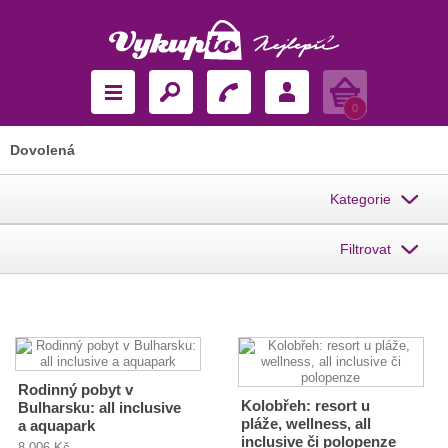
Košík
0
Dovolená
Kategorie
Filtrovat
Rodinný pobyt v
Kolobřeh: resort u
Bulharsku: all inclusive
pláže, wellness, all
a aquapark
inclusive či polopenze
8 006 Kč