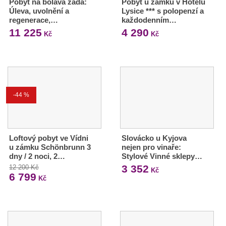
Pobyt na bolavá záda:
Pobyt u zámku v Hotelu
Úleva, uvolnění a
Lysice *** s polopenzí a
regenerace,…
každodenním…
11 225
4 290
Kč
Kč
-44 %
Loftový pobyt ve Vídni
Slovácko u Kyjova
u zámku Schönbrunn 3
nejen pro vinaře:
dny / 2 noci, 2…
Stylové Vinné sklepy…
3 352
12 200 Kč
Kč
6 799
Kč