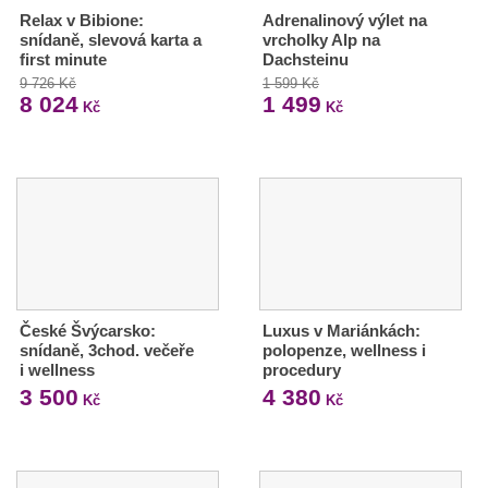
Relax v Bibione:
Adrenalinový výlet na
snídaně, slevová karta a
vrcholky Alp na
first minute
Dachsteinu
9 726 Kč
1 599 Kč
8 024
1 499
Kč
Kč
České Švýcarsko:
Luxus v Mariánkách:
snídaně, 3chod. večeře
polopenze, wellness i
i wellness
procedury
3 500
4 380
Kč
Kč