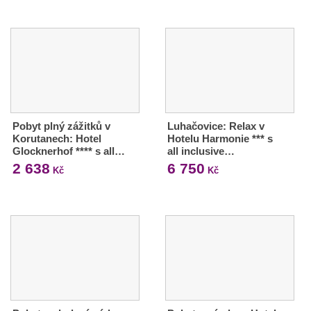
Pobyt plný zážitků v
Luhačovice: Relax v
Korutanech: Hotel
Hotelu Harmonie *** s
Glocknerhof **** s all…
all inclusive…
2 638
6 750
Kč
Kč