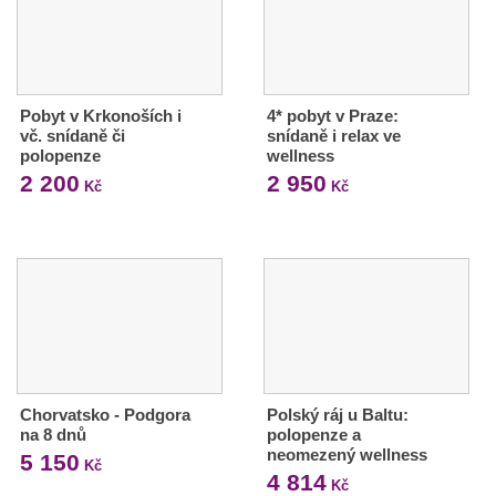
Pobyt v Krkonoších i
4* pobyt v Praze:
vč. snídaně či
snídaně i relax ve
polopenze
wellness
2 200
2 950
Kč
Kč
Chorvatsko - Podgora
Polský ráj u Baltu:
na 8 dnů
polopenze a
neomezený wellness
5 150
Kč
4 814
Kč