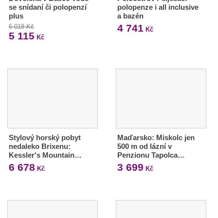
se snídaní či polopenzí
polopenze i all inclusive
plus
a bazén
4 741
6 018 Kč
Kč
5 115
Kč
Stylový horský pobyt
Maďarsko: Miskolc jen
nedaleko Brixenu:
500 m od lázní v
Kessler's Mountain…
Penzionu Tapolca…
6 678
3 699
Kč
Kč