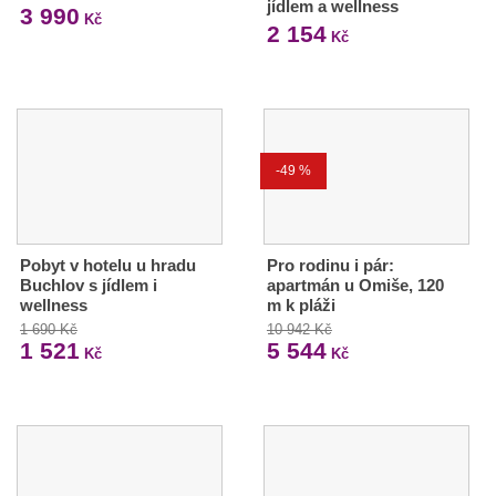
jídlem a wellness
3 990
Kč
2 154
Kč
-49 %
Pobyt v hotelu u hradu
Pro rodinu i pár:
Buchlov s jídlem i
apartmán u Omiše, 120
wellness
m k pláži
1 690 Kč
10 942 Kč
1 521
5 544
Kč
Kč