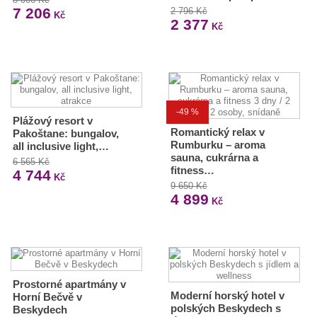
7 206
2 796 Kč
Kč
2 377
Kč
-49 %
Plážový resort v
Romantický relax v
Pakoštane: bungalov,
Rumburku – aroma
all inclusive light,…
sauna, cukrárna a
6 565 Kč
fitness…
4 744
Kč
9 650 Kč
4 899
Kč
Prostorné apartmány v
Moderní horský hotel v
Horní Bečvě v
polských Beskydech s
Beskydech