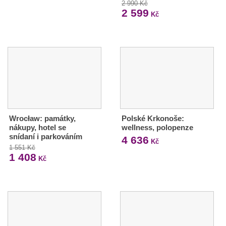
2 990 Kč
2 599
Kč
Wrocław: památky,
Polské Krkonoše:
nákupy, hotel se
wellness, polopenze
snídaní i parkováním
4 636
Kč
1 551 Kč
1 408
Kč