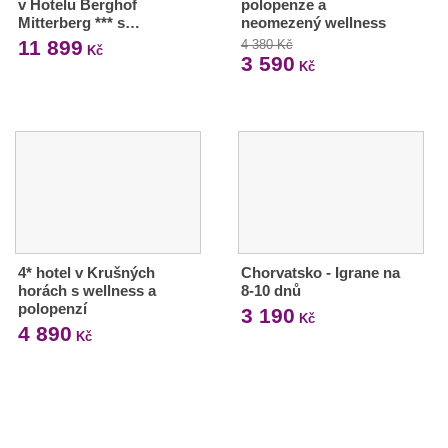
v Hotelu Berghof
polopenze a
Mitterberg *** s…
neomezený wellness
11 899
4 380 Kč
Kč
3 590
Kč
4* hotel v Krušných
Chorvatsko - Igrane na
horách s wellness a
8-10 dnů
polopenzí
3 190
Kč
4 890
Kč