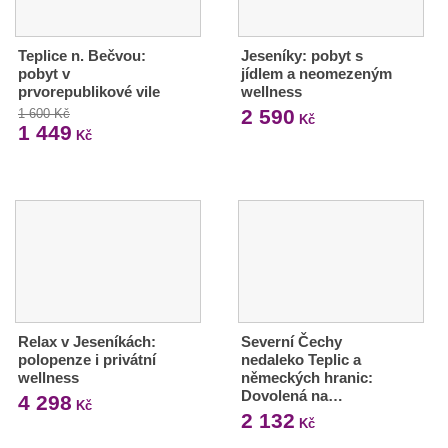
Teplice n. Bečvou:
Jeseníky: pobyt s
pobyt v
jídlem a neomezeným
prvorepublikové vile
wellness
2 590
1 600 Kč
Kč
1 449
Kč
Relax v Jeseníkách:
Severní Čechy
polopenze i privátní
nedaleko Teplic a
wellness
německých hranic:
Dovolená na…
4 298
Kč
2 132
Kč