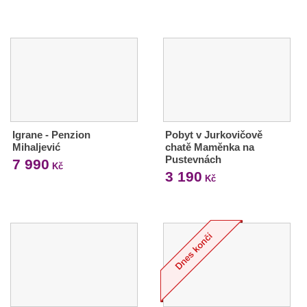
Igrane - Penzion
Pobyt v Jurkovičově
Mihaljević
chatě Maměnka na
Pustevnách
7 990
Kč
3 190
Kč