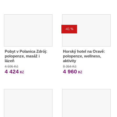
-41 %
Pobyt v Polanica Zdrój:
Horský hotel na Oravě:
polopenze, masáž i
polopenze, wellness,
lázeň
aktivity
4 596 Kč
8 364 Kč
4 424
4 960
Kč
Kč