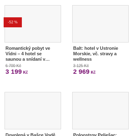
-52 %
Romantický pobyt ve
Balt: hotel v Ustronie
Vídni – 4 hotel se
Morskie, vč. stravy a
saunou a snídaní v…
wellness
6 700 Kč
3 125 Kč
3 199
2 969
Kč
Kč
Dovolená v Bašce Vodě
Poloostrov Pelješac: