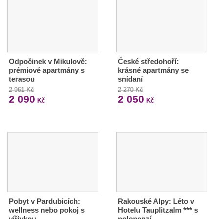
Odpočinek v Mikulově:
České středohoří:
prémiové apartmány s
krásné apartmány se
terasou
snídaní
2 961 Kč
2 270 Kč
2 090
2 050
Kč
Kč
Pobyt v Pardubicích:
Rakouské Alpy: Léto v
wellness nebo pokoj s
Hotelu Tauplitzalm *** s
vířivkou
polopenzí,…