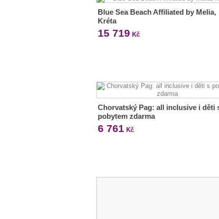
Blue Sea Beach Affiliated by Melia,
Kréta
15 719
Kč
Chorvatský Pag: all inclusive i děti 
pobytem zdarma
6 761
Kč