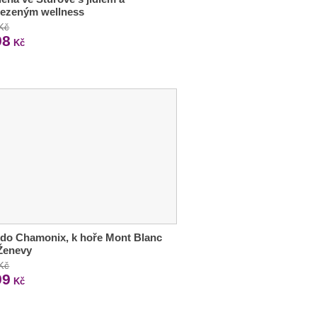
ezeným wellness
 Kč
98
Kč
 do Chamonix, k hoře Mont Blanc
Ženevy
 Kč
99
Kč