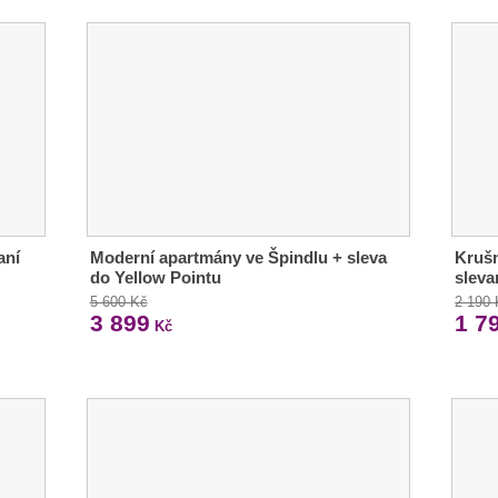
aní
Moderní apartmány ve Špindlu + sleva
Krušn
do Yellow Pointu
sleva
5 600 Kč
2 190
3 899
1 7
Kč