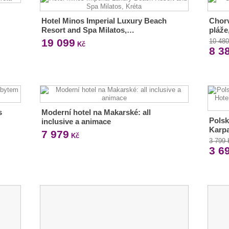
Hotel Minos Imperial Luxury Beach
Chorv
Resort and Spa Milatos,…
pláže
19 099
10 48
Kč
8 3
s
Moderní hotel na Makarské: all
Polsk
inclusive a animace
Karpa
7 979
Kč
3 799
3 6