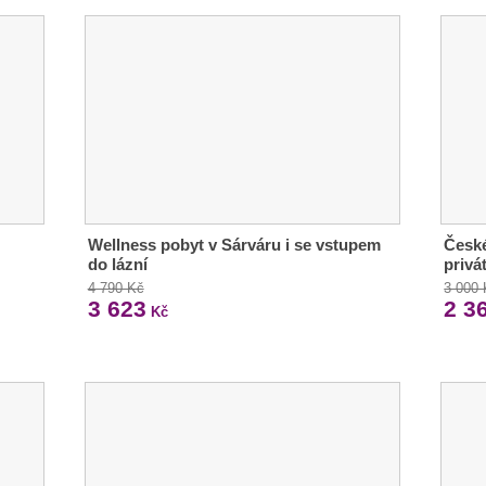
Wellness pobyt v Sárváru i se vstupem
České
do lázní
privá
4 790 Kč
3 000
3 623
2 3
Kč