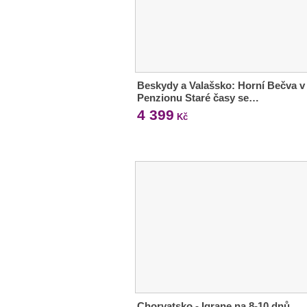
Beskydy a Valašsko: Horní Bečva v
Penzionu Staré časy se…
4 399
Kč
Chorvatsko - Igrane na 8-10 dnů