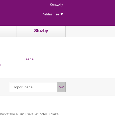
Menu
Kontakty
rychlého
Uživatelské
přístupu
Přihlásit se
menu
Služby
Lázně
e
Doporučené