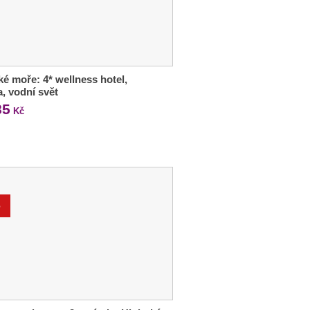
ké moře: 4* wellness hotel,
a, vodní svět
85
Kč
%