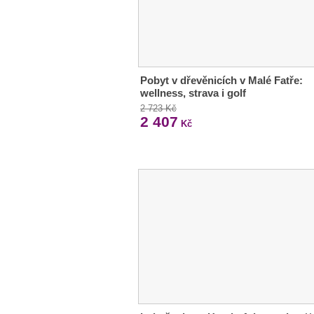
Pobyt v dřevěnicích v Malé Fatře:
wellness, strava i golf
2 723 Kč
2 407
Kč