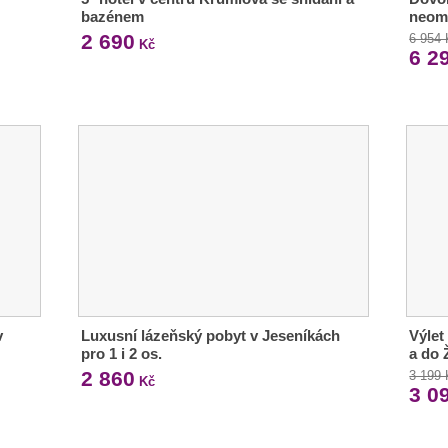
bazénem
neom
2 690
6 954
Kč
6 2
v
Luxusní lázeňský pobyt v Jeseníkách
Výlet
pro 1 i 2 os.
a do 
2 860
3 199
Kč
3 0