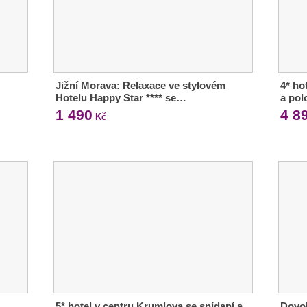
Jižní Morava: Relaxace ve stylovém
4* ho
Hotelu Happy Star **** se…
a pol
1 490
4 8
Kč
5* hotel v centru Krumlova se snídaní a
Dovol