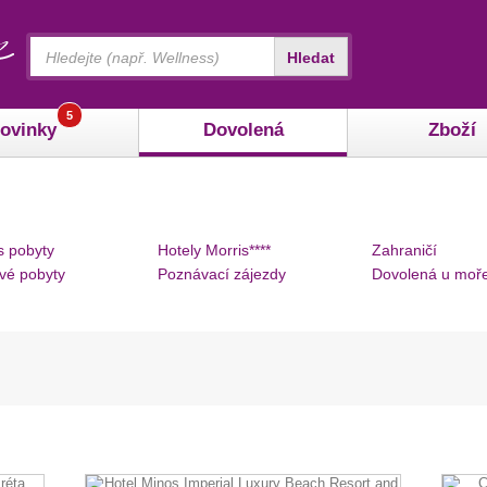
Vyhledávání
Hledat
5
ovinky
Dovolená
Zboží
s pobyty
Hotely Morris****
Zahraničí
vé pobyty
Poznávací zájezdy
Dovolená u moř