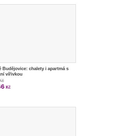
 Budějovice: chalety i apartmá s
tní vířivkou
 Kč
66
Kč