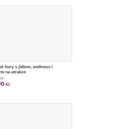
é hory s jídlem, wellness i
mi na atrakce
 Kč
90
Kč