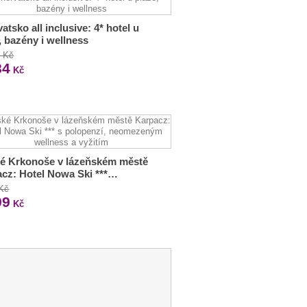
atsko all inclusive: 4* hotel u
, bazény i wellness
0 Kč
84
Kč
é Krkonoše v lázeňském městě
cz: Hotel Nowa Ski ***…
 Kč
99
Kč