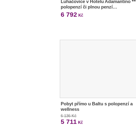
Luhačovice v Hotelu Adamantino **
polopenzí či plnou penzí…
6 792
Kč
Pobyt přímo u Baltu s polopenzí a
wellness
6 136 Kč
5 711
Kč