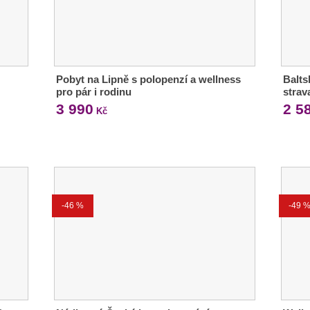
Pobyt na Lipně s polopenzí a wellness
Balts
pro pár i rodinu
strav
3 990
2 5
Kč
-46 %
-49 