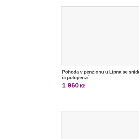
Pohoda v penzionu u Lipna se sníd
či polopenzí
1 960
Kč