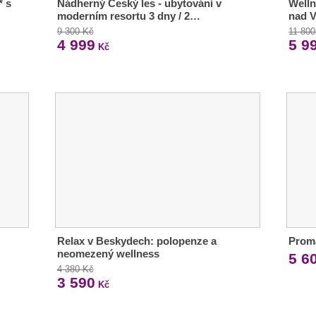
* s
Nádherný Český les - ubytování v
Welln
moderním resortu 3 dny / 2…
nad V
9 300 Kč
11 800
4 999
5 9
Kč
Relax v Beskydech: polopenze a
Proma
neomezený wellness
5 6
4 380 Kč
3 590
Kč