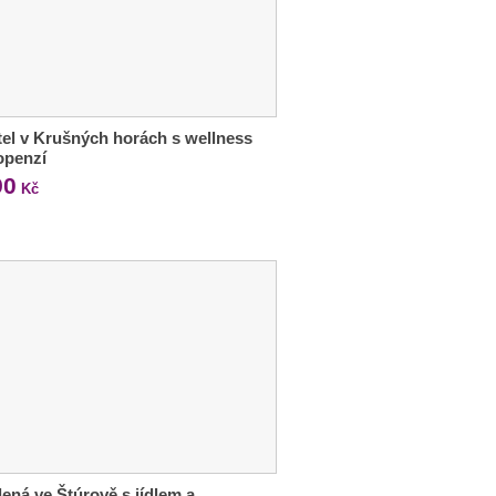
tel v Krušných horách s wellness
openzí
90
Kč
ená ve Štúrově s jídlem a