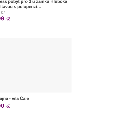
ess pobyt pro 3 u zámku Hluboká
ltavou s polopenzí…
 Kč
99
Kč
jna - vila Čale
00
Kč