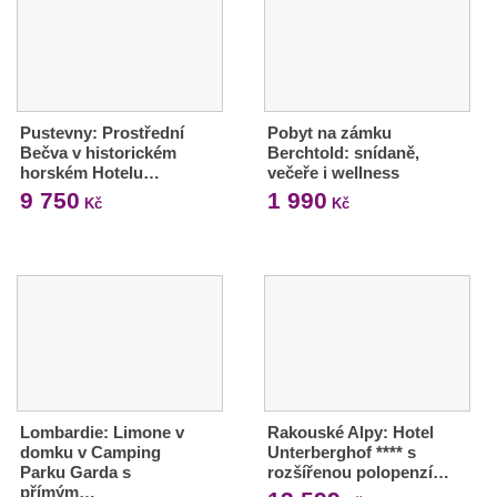
Pustevny: Prostřední
Pobyt na zámku
Bečva v historickém
Berchtold: snídaně,
horském Hotelu…
večeře i wellness
9 750
1 990
Kč
Kč
Lombardie: Limone v
Rakouské Alpy: Hotel
domku v Camping
Unterberghof **** s
Parku Garda s
rozšířenou polopenzí…
přímým…