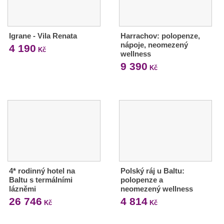
Igrane - Vila Renata
Harrachov: polopenze,
nápoje, neomezený
4 190
Kč
wellness
9 390
Kč
4* rodinný hotel na
Polský ráj u Baltu:
Baltu s termálními
polopenze a
lázněmi
neomezený wellness
26 746
4 814
Kč
Kč