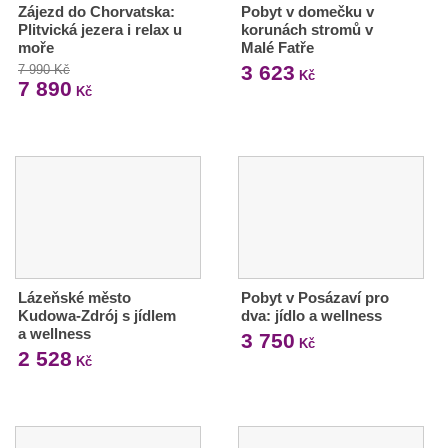
Zájezd do Chorvatska:
Pobyt v domečku v
Plitvická jezera i relax u
korunách stromů v
moře
Malé Fatře
3 623
7 990 Kč
Kč
7 890
Kč
Lázeňské město
Pobyt v Posázaví pro
Kudowa-Zdrój s jídlem
dva: jídlo a wellness
a wellness
3 750
Kč
2 528
Kč