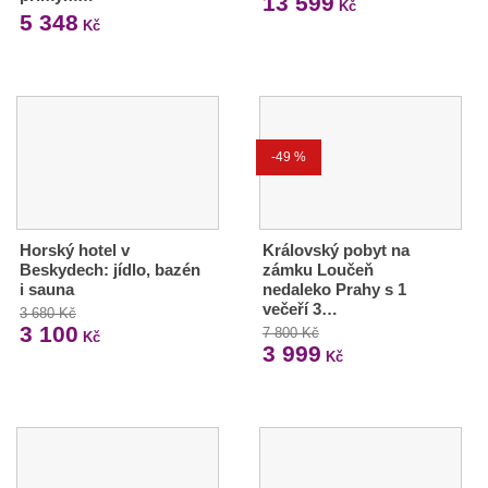
13 599
Kč
5 348
Kč
-49 %
Horský hotel v
Královský pobyt na
Beskydech: jídlo, bazén
zámku Loučeň
i sauna
nedaleko Prahy s 1
večeří 3…
3 680 Kč
3 100
7 800 Kč
Kč
3 999
Kč