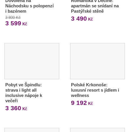
Dovolená na
Romantika v Děčíně:
Náchodsku s polopenzí
apartmán se snídaní na
i bazénem
Pastýřské stěně
3 490
3 800 Kč
Kč
3 599
Kč
Pobyt ve Špindlu:
Polské Krkonoše:
strava i light all
luxusní resort s jídlem i
inclusive nápoje k
wellness
večeři
9 192
Kč
3 360
Kč