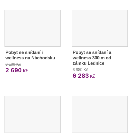
Pobyt se snídaní i
Pobyt se snídaní a
wellness na Náchodsku
wellness 300 m od
zámku Lednice
3 100 Kč
2 690
6 980 Kč
Kč
6 283
Kč