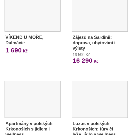
VÍKEND U MOŘE,
Zájezd na Sardinii:
Dalmácie
doprava, ubytování i
výlety
1 690
Kč
16 590 Kč
16 290
Kč
Apartmány v polských
Luxus v polských
Krkonoších s jídlem i
Krkonoších: túry či
wellness
lyže, jídlo a wellness