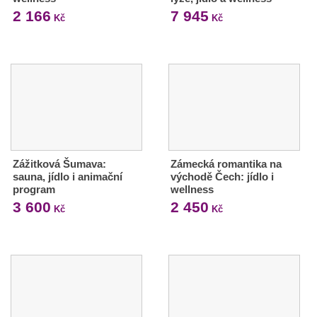
2 166
7 945
Kč
Kč
Zážitková Šumava:
Zámecká romantika na
sauna, jídlo i animační
východě Čech: jídlo i
program
wellness
3 600
2 450
Kč
Kč