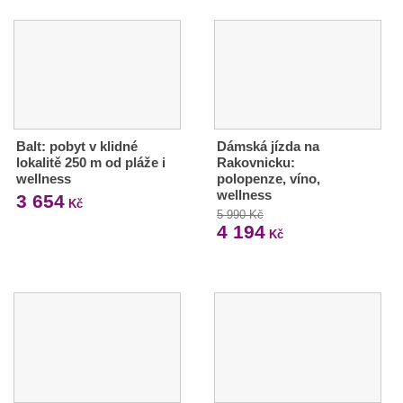
Balt: pobyt v klidné
Dámská jízda na
lokalitě 250 m od pláže i
Rakovnicku:
wellness
polopenze, víno,
wellness
3 654
Kč
5 990 Kč
4 194
Kč