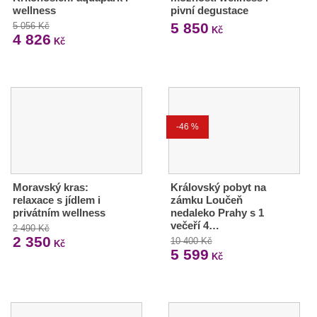
wellness
pivní degustace
5 850
5 056 Kč
Kč
4 826
Kč
-46 %
Moravský kras:
Královský pobyt na
relaxace s jídlem i
zámku Loučeň
privátním wellness
nedaleko Prahy s 1
večeří 4…
2 490 Kč
2 350
10 400 Kč
Kč
5 599
Kč