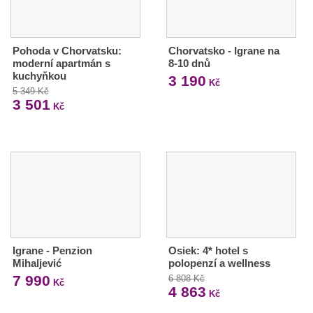
Pohoda v Chorvatsku:
Chorvatsko - Igrane na
moderní apartmán s
8-10 dnů
kuchyňkou
3 190
Kč
5 349 Kč
3 501
Kč
Igrane - Penzion
Osiek: 4* hotel s
Mihaljević
polopenzí a wellness
7 990
6 808 Kč
Kč
4 863
Kč