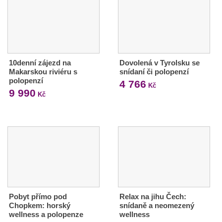
10denní zájezd na
Dovolená v Tyrolsku se
Makarskou riviéru s
snídaní či polopenzí
polopenzí
4 766
Kč
9 990
Kč
Pobyt přímo pod
Relax na jihu Čech:
Chopkem: horský
snídaně a neomezený
wellness a polopenze
wellness