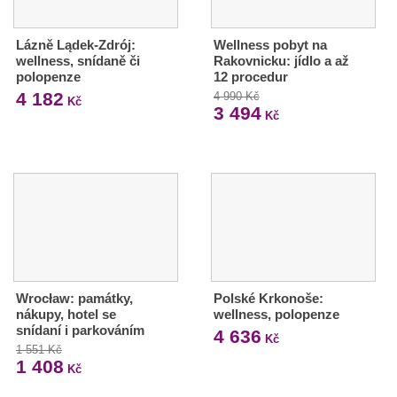
Lázně Lądek-Zdrój:
Wellness pobyt na
wellness, snídaně či
Rakovnicku: jídlo a až
polopenze
12 procedur
4 182
4 990 Kč
Kč
3 494
Kč
Wrocław: památky,
Polské Krkonoše:
nákupy, hotel se
wellness, polopenze
snídaní i parkováním
4 636
Kč
1 551 Kč
1 408
Kč