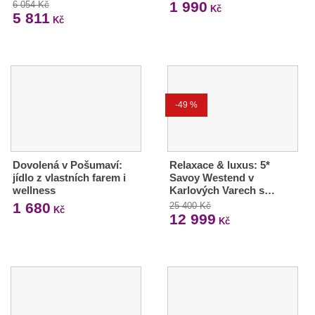
1 990
6 054 Kč
Kč
5 811
Kč
-49 %
Dovolená v Pošumaví:
Relaxace & luxus: 5*
jídlo z vlastních farem i
Savoy Westend v
wellness
Karlových Varech s…
1 680
25 400 Kč
Kč
12 999
Kč