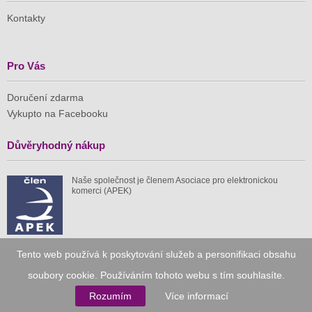
Kontakty
Pro Vás
Doručení zdarma
Vykupto na Facebooku
Důvěryhodný nákup
Naše společnost je členem Asociace pro elektronickou
komerci (APEK)
Tento web používá k poskytování služeb a personifikaci obsahu
Již od roku 2010
soubory cookie. Používáním tohoto webu s tím souhlasíte.
Rozumím
Více informací
59 tis.
1 511 mil.