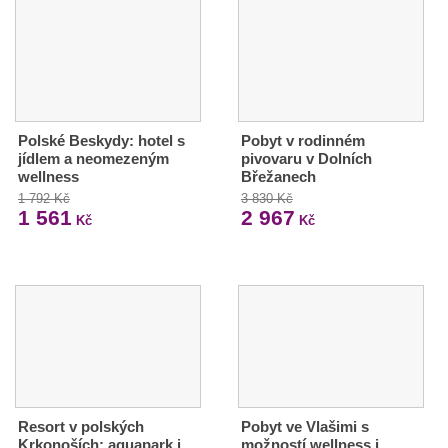
Polské Beskydy: hotel s
Pobyt v rodinném
jídlem a neomezeným
pivovaru v Dolních
wellness
Břežanech
1 792 Kč
3 830 Kč
1 561
2 967
Kč
Kč
Resort v polských
Pobyt ve Vlašimi s
Krkonoších: aquapark i
možností wellness i