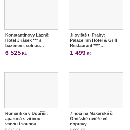
Konstantinovy Lázně:
Jíloviště u Prahy:
Hotel Jirásek *** s
Palace Inn Hotel & Grill
bazénem, solnou…
Restaurant ****…
6 525
1 499
Kč
Kč
Romantika v Dobříši:
7 nocí na Makarské či
apartmá s vířivou
Omišské riviéře vč.
vanou i saunou
dopravy