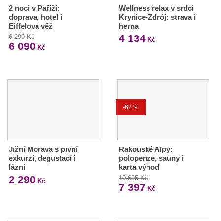
2 noci v Paříži:
Wellness relax v srdci
doprava, hotel i
Krynice-Zdrój: strava i
Eiffelova věž
herna
4 134
6 290 Kč
Kč
6 090
Kč
-62 %
Jižní Morava s pivní
Rakouské Alpy:
exkurzí, degustací i
polopenze, sauny i
lázní
karta výhod
2 290
19 695 Kč
Kč
7 397
Kč