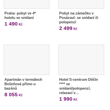
Praha: pobyt ve 4*
Pobyt na zámečku v
hotelu se snídaní
Posázaví: se snídaní či
polopenzí
1 490
Kč
2 499
Kč
Apartmán v termálech
Hotel S-centrum Děčín
Bešeňová přímo u
**** se
bazénů
snídaní/polopenzí,
relaxací v…
8 055
Kč
1 990
Kč