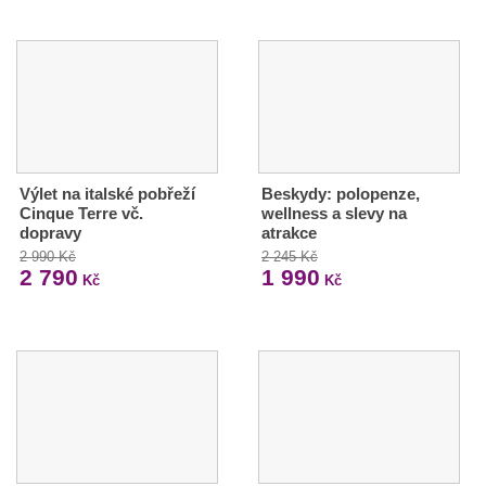
Výlet na italské pobřeží
Beskydy: polopenze,
Cinque Terre vč.
wellness a slevy na
dopravy
atrakce
2 990 Kč
2 245 Kč
2 790
1 990
Kč
Kč