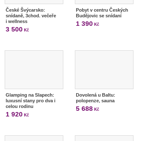
České Švýcarsko:
Pobyt v centru Českých
snídaně, 3chod. večeře
Budějovic se snídaní
i wellness
1 390
Kč
3 500
Kč
Glamping na Slapech:
Dovolená u Baltu:
luxusní stany pro dva i
polopenze, sauna
celou rodinu
5 688
Kč
1 920
Kč