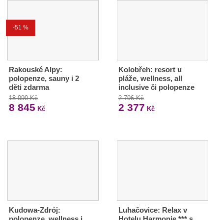
-51 %
Rakouské Alpy:
Kolobřeh: resort u
polopenze, sauny i 2
pláže, wellness, all
děti zdarma
inclusive či polopenze
18 090 Kč
2 796 Kč
8 845
2 377
Kč
Kč
Kudowa-Zdrój:
Luhačovice: Relax v
polopenze, wellness i
Hotelu Harmonie *** s