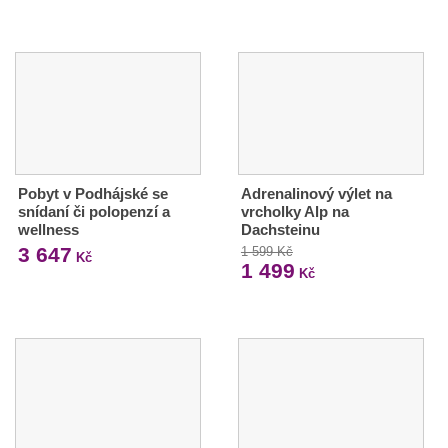
Pobyt v Podhájské se
Adrenalinový výlet na
snídaní či polopenzí a
vrcholky Alp na
wellness
Dachsteinu
3 647
1 599 Kč
Kč
1 499
Kč