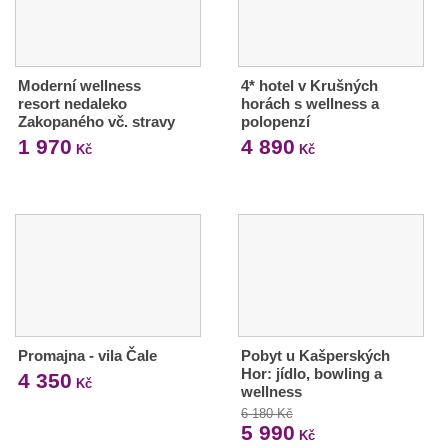
Moderní wellness
4* hotel v Krušných
resort nedaleko
horách s wellness a
Zakopaného vč. stravy
polopenzí
1 970
4 890
Kč
Kč
Promajna - vila Čale
Pobyt u Kašperských
Hor: jídlo, bowling a
4 350
Kč
wellness
6 180 Kč
5 990
Kč