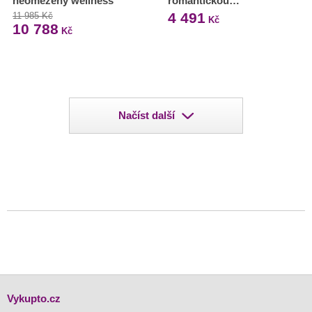
neomezený wellness
romantickou…
4 491
11 985 Kč
Kč
10 788
Kč
Načíst další
Vykupto.cz