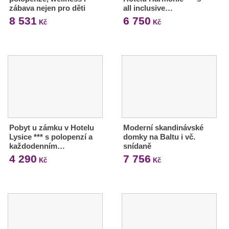
zábava nejen pro děti
all inclusive…
8 531
6 750
Kč
Kč
Pobyt u zámku v Hotelu
Moderní skandinávské
Lysice *** s polopenzí a
domky na Baltu i vč.
každodenním…
snídaně
4 290
7 756
Kč
Kč