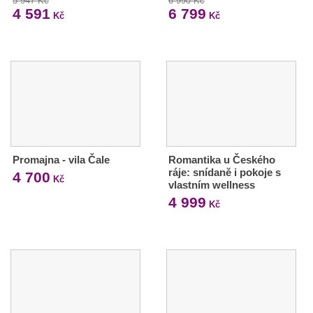
5 947 Kč
6 990 Kč
4 591
6 799
Kč
Kč
Promajna - vila Čale
Romantika u Českého
ráje: snídaně i pokoje s
4 700
Kč
vlastním wellness
4 999
Kč