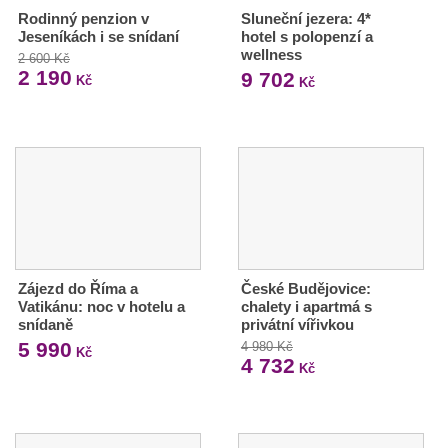
Rodinný penzion v
Sluneční jezera: 4*
Jeseníkách i se snídaní
hotel s polopenzí a
wellness
2 600 Kč
2 190
9 702
Kč
Kč
Zájezd do Říma a
České Budějovice:
Vatikánu: noc v hotelu a
chalety i apartmá s
snídaně
privátní vířivkou
5 990
4 980 Kč
Kč
4 732
Kč