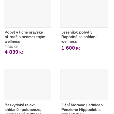
Pobyt v tiché oravské
Jeseníky: pobyt v
přírodě s neomezeným
Rapotíně se snídaní i
wellness
wellness
1 600
5 544 Kč
Kč
4 839
Kč
Beskydský relax:
Jižní Morava: Lednice v
snídaně i polopenze,
Penzionu Hippoclub s