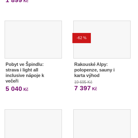
Kč
-62 %
Pobyt ve Špindlu:
Rakouské Alpy:
strava i light all
polopenze, sauny i
inclusive nápoje k
karta výhod
večeři
19 695 Kč
7 397
5 040
Kč
Kč