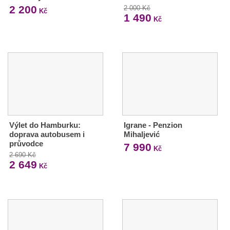
2 200
2 000 Kč
Kč
1 490
Kč
Výlet do Hamburku:
Igrane - Penzion
doprava autobusem i
Mihaljević
průvodce
7 990
Kč
2 690 Kč
2 649
Kč