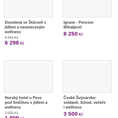
Dovolená ve Štúrově s
Igrane - Penzion
jídlem a neomezeným
Mihaljević
wellness
8 250
Kč
6 954 Kč
6 298
Kč
Horský hotel u Pece
České Švýcarsko:
pod Sněžkou s jídlem a
snídaně, 3chod. večeře
wellness
i wellness
3 500
2 900 Kč
Kč
1 899