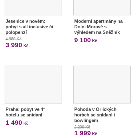
Jesenice v novém:
Moderní apartmány na
pobyt s all inclusive či
Dolní Moravě s
polopenzí
výhledem na Sněžník
9 100
4 980 Kč
Kč
3 990
Kč
Praha: pobyt ve 4*
Pohoda v Orlických
hotelu se snídaní
horách se snídaní i
bowlingem
1 490
Kč
2 200 Kč
1 999
Kč