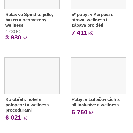
Relax ve Špindlu: jídlo,
5* pobyt v Karpaczi:
bazén a neomezený
strava, wellness i
wellness
zábava pro děti
7 411
4 200 Kč
Kč
3 980
Kč
Kolobřeh: hotel s
Pobyt v Luhačovicích s
polopenzí a wellness
all inclusive a wellness
procedurami
6 750
Kč
6 021
Kč