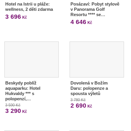
Hotel na Istrii u pláže:
Posázaví: Pobyt stylově
wellness, 2 děti zdarma
v Panorama Golf
Resortu **** se…
3 696
Kč
4 646
Kč
Beskydy poblíž
Dovolená v Božím
aquaparku: Hotel
Daru: polopenze a
Hukvaldy *** s
spousta výletů
polopenzí,…
3 780 Kč
2 690
3 590 Kč
Kč
3 290
Kč