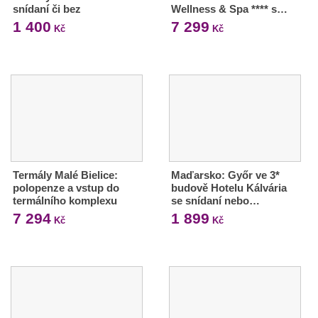
snídaní či bez
Wellness & Spa **** s…
1 400
7 299
Kč
Kč
Termály Malé Bielice:
Maďarsko: Győr ve 3*
polopenze a vstup do
budově Hotelu Kálvária
termálního komplexu
se snídaní nebo…
7 294
1 899
Kč
Kč