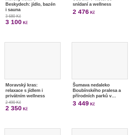
Beskydech: jídlo, bazén
snídaní a wellness
i sauna
2 476
Kč
3 680 Kč
3 100
Kč
Moravský kras:
Šumava nedaleko
relaxace s jídlem i
Boubínského pralesa a
privátním wellness
přírodních parků v…
3 449
2 490 Kč
Kč
2 350
Kč