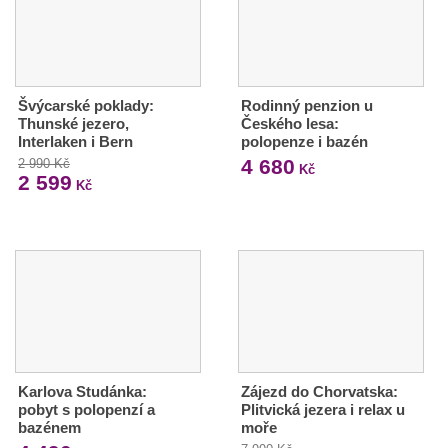
Švýcarské poklady:
Rodinný penzion u
Thunské jezero,
Českého lesa:
Interlaken i Bern
polopenze i bazén
4 680
2 990 Kč
Kč
2 599
Kč
Karlova Studánka:
Zájezd do Chorvatska:
pobyt s polopenzí a
Plitvická jezera i relax u
bazénem
moře