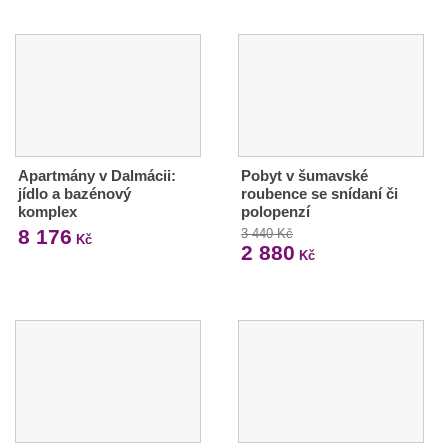
Apartmány v Dalmácii:
Pobyt v šumavské
jídlo a bazénový
roubence se snídaní či
komplex
polopenzí
8 176
3 440 Kč
Kč
2 880
Kč