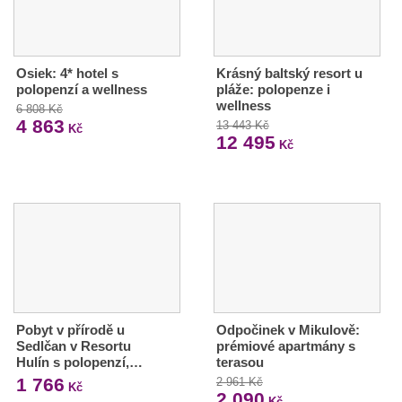
Osiek: 4* hotel s
Krásný baltský resort u
polopenzí a wellness
pláže: polopenze i
wellness
6 808 Kč
4 863
13 443 Kč
Kč
12 495
Kč
Pobyt v přírodě u
Odpočinek v Mikulově:
Sedlčan v Resortu
prémiové apartmány s
Hulín s polopenzí,…
terasou
1 766
2 961 Kč
Kč
2 090
Kč