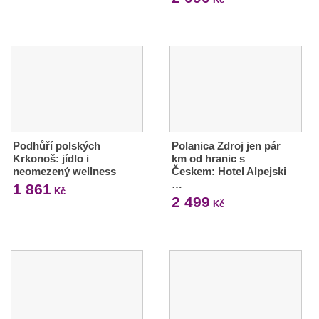
Podhůří polských
Polanica Zdroj jen pár
Krkonoš: jídlo i
km od hranic s
neomezený wellness
Českem: Hotel Alpejski
…
1 861
Kč
2 499
Kč