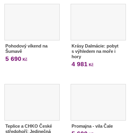
Pohodový víkend na
Krásy Dalmácie: pobyt
Šumavě
s výhledem na moře i
hory
5 690
Kč
4 981
Kč
Teplice a CHKO České
Promajna - vila Čale
středohoří: Jedinečná