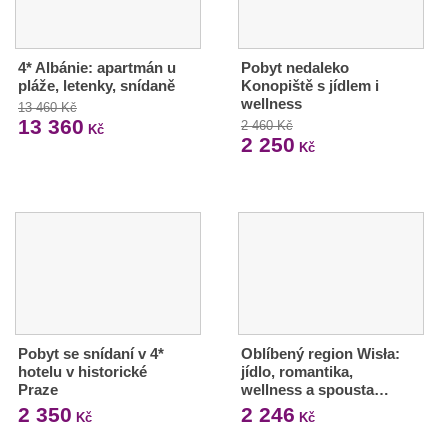
4* Albánie: apartmán u
Pobyt nedaleko
pláže, letenky, snídaně
Konopiště s jídlem i
wellness
13 460 Kč
13 360
2 460 Kč
Kč
2 250
Kč
Pobyt se snídaní v 4*
Oblíbený region Wisła:
hotelu v historické
jídlo, romantika,
Praze
wellness a spousta…
2 350
2 246
Kč
Kč