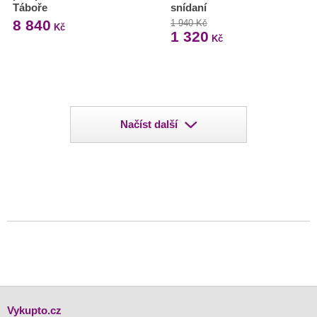
Táboře
snídaní
8 840
1 940 Kč
Kč
1 320
Kč
Načíst další
Vykupto.cz