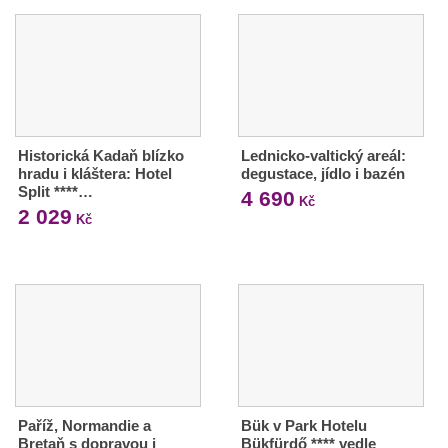
Historická Kadaň blízko
Lednicko-valtický areál:
hradu i kláštera: Hotel
degustace, jídlo i bazén
Split ****…
4 690
Kč
2 029
Kč
Paříž, Normandie a
Bük v Park Hotelu
Bretaň s dopravou i
Bükfürdő **** vedle