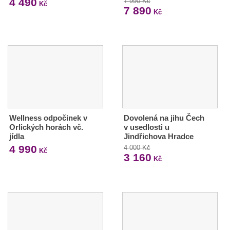
4 490
7 990 Kč
Kč
7 890
Kč
Wellness odpočinek v
Dovolená na jihu Čech
Orlických horách vč.
v usedlosti u
jídla
Jindřichova Hradce
4 990
4 000 Kč
Kč
3 160
Kč