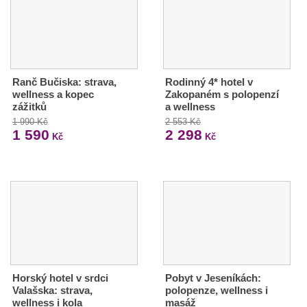
Ranč Bučiska: strava,
Rodinný 4* hotel v
wellness a kopec
Zakopaném s polopenzí
zážitků
a wellness
1 990 Kč
2 553 Kč
1 590
2 298
Kč
Kč
Horský hotel v srdci
Pobyt v Jeseníkách:
Valašska: strava,
polopenze, wellness i
wellness i kola
masáž