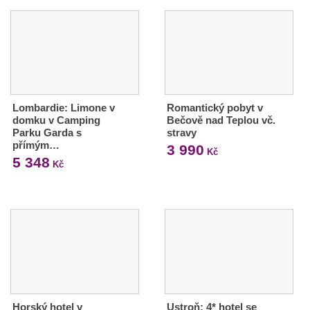
Lombardie: Limone v
Romantický pobyt v
domku v Camping
Bečově nad Teplou vč.
Parku Garda s
stravy
přímým…
3 990
Kč
5 348
Kč
Horský hotel v
Ustroň: 4* hotel se