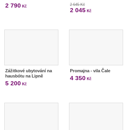
2 790
2 645 Kč
Kč
2 045
Kč
Zážitkové ubytování na
Promajna - vila Čale
hausbótu na Lipně
4 350
Kč
5 200
Kč