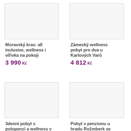
Moravský kras: all
Zámecký wellness
inclusive, wellness i
pobyt pro dva u
vířivka na pokoji
Karlových Varů
3 990
4 812
Kč
Kč
3denní pobyt s
Pobyt v penzionu u
polopenzí a wellness v
hradu Rožmberk se