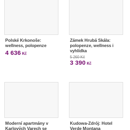
Polské Krkonoše:
Zámek Hrubá Skála:
wellness, polopenze
polopenze, wellness i
vyhlídka
4 636
Kč
5 260 Kč
3 390
Kč
Moderní apartmány v
Kudowa-Zdrój: Hotel
Karlových Varech se
Verde Montana