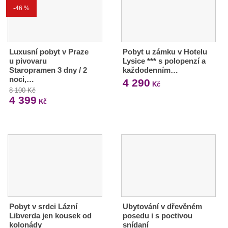
-46 %
Luxusní pobyt v Praze
Pobyt u zámku v Hotelu
u pivovaru
Lysice *** s polopenzí a
Staropramen 3 dny / 2
každodenním…
noci,…
4 290
Kč
8 100 Kč
4 399
Kč
Pobyt v srdci Lázní
Ubytování v dřevěném
Libverda jen kousek od
posedu i s poctivou
kolonády
snídaní