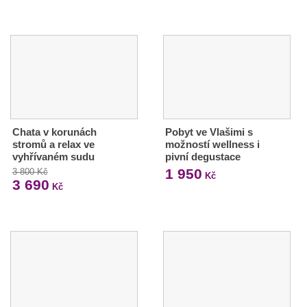
Chata v korunách
Pobyt ve Vlašimi s
stromů a relax ve
možností wellness i
vyhřívaném sudu
pivní degustace
1 950
3 800 Kč
Kč
3 690
Kč