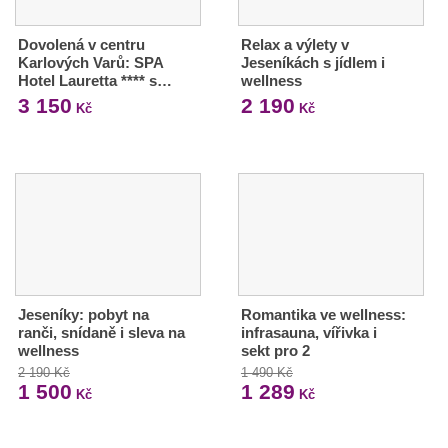
Dovolená v centru
Relax a výlety v
Karlových Varů: SPA
Jeseníkách s jídlem i
Hotel Lauretta **** s…
wellness
3 150
2 190
Kč
Kč
Jeseníky: pobyt na
Romantika ve wellness:
ranči, snídaně i sleva na
infrasauna, vířivka i
wellness
sekt pro 2
2 190 Kč
1 490 Kč
1 500
1 289
Kč
Kč