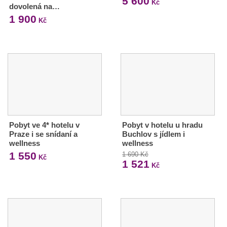
5 600
Kč
dovolená na…
1 900
Kč
Pobyt ve 4* hotelu v
Pobyt v hotelu u hradu
Praze i se snídaní a
Buchlov s jídlem i
wellness
wellness
1 550
1 690 Kč
Kč
1 521
Kč