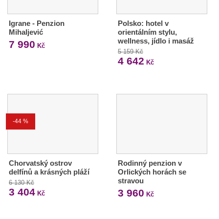
Igrane - Penzion
Polsko: hotel v
Mihaljević
orientálním stylu,
wellness, jídlo i masáž
7 990
Kč
5 159 Kč
4 642
Kč
-44 %
Chorvatský ostrov
Rodinný penzion v
delfínů a krásných pláží
Orlických horách se
stravou
6 130 Kč
3 404
3 960
Kč
Kč