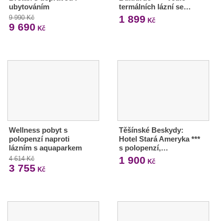
ubytováním
termálních lázní se…
1 899
9 990 Kč
Kč
9 690
Kč
Wellness pobyt s
Těšínské Beskydy:
polopenzí naproti
Hotel Stará Ameryka ***
lázním s aquaparkem
s polopenzí,…
1 900
4 614 Kč
Kč
3 755
Kč