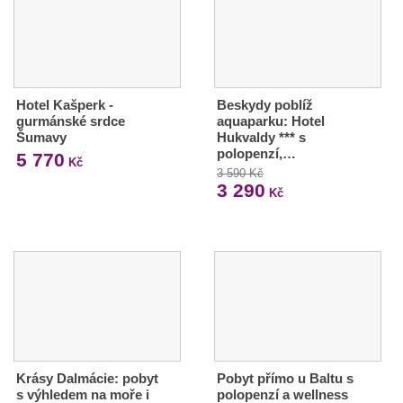
Hotel Kašperk -
Beskydy poblíž
gurmánské srdce
aquaparku: Hotel
Šumavy
Hukvaldy *** s
polopenzí,…
5 770
Kč
3 590 Kč
3 290
Kč
Krásy Dalmácie: pobyt
Pobyt přímo u Baltu s
s výhledem na moře i
polopenzí a wellness