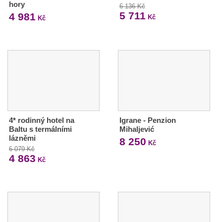
hory
6 136 Kč
5 711
4 981
Kč
Kč
4* rodinný hotel na
Igrane - Penzion
Baltu s termálními
Mihaljević
lázněmi
8 250
Kč
6 079 Kč
4 863
Kč