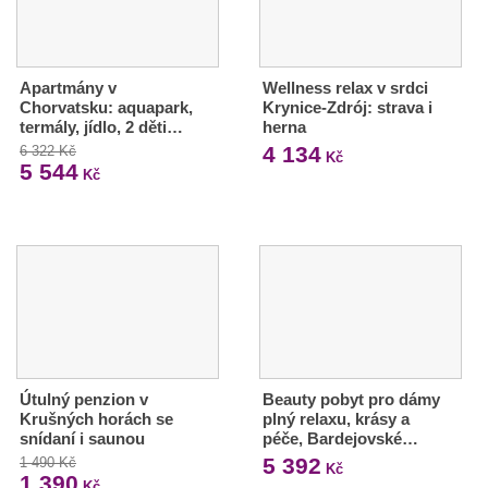
Apartmány v
Wellness relax v srdci
Chorvatsku: aquapark,
Krynice-Zdrój: strava i
termály, jídlo, 2 děti…
herna
4 134
6 322 Kč
Kč
5 544
Kč
Útulný penzion v
Beauty pobyt pro dámy
Krušných horách se
plný relaxu, krásy a
snídaní i saunou
péče, Bardejovské…
5 392
1 490 Kč
Kč
1 390
Kč