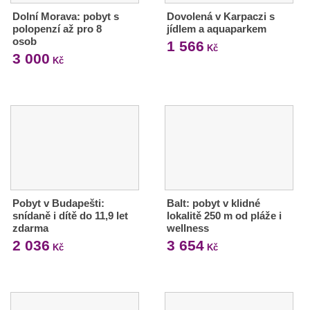
Dolní Morava: pobyt s
Dovolená v Karpaczi s
polopenzí až pro 8
jídlem a aquaparkem
osob
1 566
Kč
3 000
Kč
Pobyt v Budapešti:
Balt: pobyt v klidné
snídaně i dítě do 11,9 let
lokalitě 250 m od pláže i
zdarma
wellness
2 036
3 654
Kč
Kč