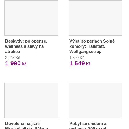
Beskydy: polopenze,
Výlet po perlách Solné
wellness a slevy na
komory: Hallstatt,
atrakce
Wolfgangsee aj.
2 245 Kč
1 599 Kč
1 990
1 549
Kč
Kč
Dovolená na jižní
Pobyt se snídaní a
Moravě blízko Pálavy:
wellness 300 m od