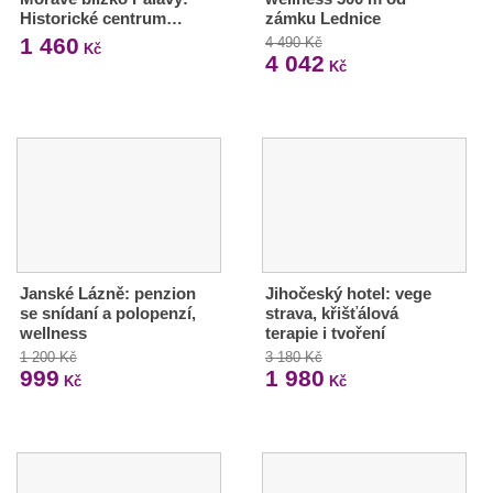
Historické centrum…
zámku Lednice
1 460
4 490 Kč
Kč
4 042
Kč
Janské Lázně: penzion
Jihočeský hotel: vege
se snídaní a polopenzí,
strava, křišťálová
wellness
terapie i tvoření
1 200 Kč
3 180 Kč
999
1 980
Kč
Kč