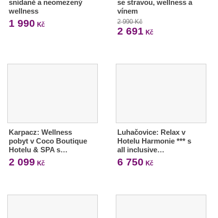
snídaně a neomezený
se stravou, wellness a
wellness
vínem
1 990
2 990 Kč
Kč
2 691
Kč
Karpacz: Wellness
Luhačovice: Relax v
pobyt v Coco Boutique
Hotelu Harmonie *** s
Hotelu & SPA s…
all inclusive…
2 099
6 750
Kč
Kč