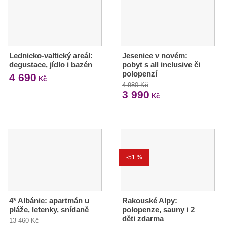
Lednicko-valtický areál:
Jesenice v novém:
degustace, jídlo i bazén
pobyt s all inclusive či
polopenzí
4 690
Kč
4 980 Kč
3 990
Kč
-51 %
4* Albánie: apartmán u
Rakouské Alpy:
pláže, letenky, snídaně
polopenze, sauny i 2
děti zdarma
13 460 Kč