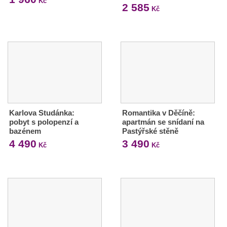
Kč
2 585
Kč
Karlova Studánka:
Romantika v Děčíně:
pobyt s polopenzí a
apartmán se snídaní na
bazénem
Pastýřské stěně
4 490
3 490
Kč
Kč