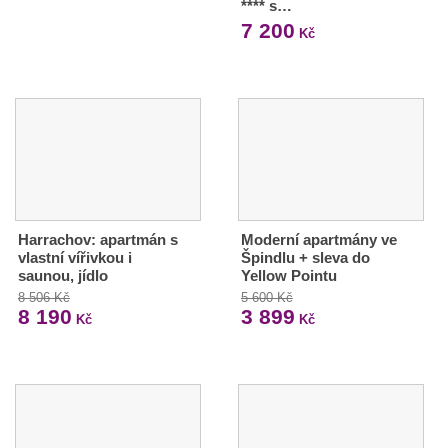
**** s…
7 200
Kč
Harrachov: apartmán s
Moderní apartmány ve
vlastní vířivkou i
Špindlu + sleva do
saunou, jídlo
Yellow Pointu
8 506 Kč
5 600 Kč
8 190
3 899
Kč
Kč