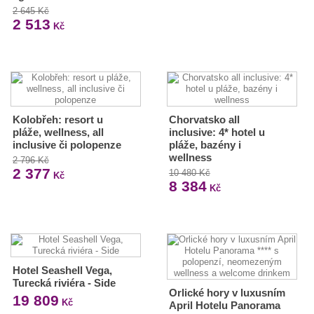
2 645 Kč
2 513
Kč
Kolobřeh: resort u
Chorvatsko all
pláže, wellness, all
inclusive: 4* hotel u
inclusive či polopenze
pláže, bazény i
wellness
2 796 Kč
2 377
10 480 Kč
Kč
8 384
Kč
Hotel Seashell Vega,
Turecká riviéra - Side
Orlické hory v luxusním
19 809
Kč
April Hotelu Panorama