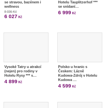
se stravou, bazénem i
Hotelu Tauplitzerhof ***
wellness
se snídaní…
6 999
8 036 Kč
Kč
6 027
Kč
Vysoké Tatry u atrakcí
Polsko u hranic s
(nejen) pro rodiny v
Českem: Lázně
Hotelu Rysy *** s…
Kudowa-Zdrój v Hotelu
Kudowa …
4 899
Kč
4 599
Kč