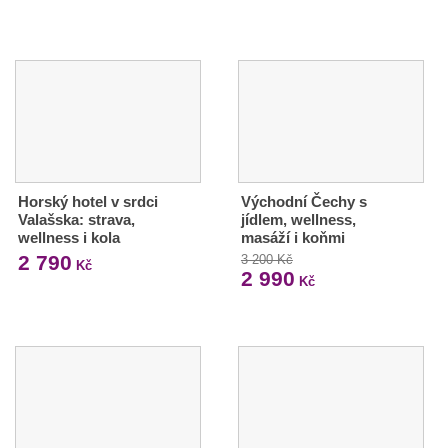
Horský hotel v srdci
Východní Čechy s
Valašska: strava,
jídlem, wellness,
wellness i kola
masáží i koňmi
2 790
3 200 Kč
Kč
2 990
Kč