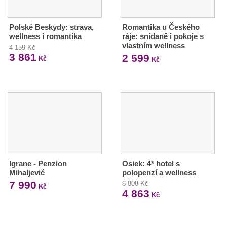
Polské Beskydy: strava,
Romantika u Českého
wellness i romantika
ráje: snídaně i pokoje s
vlastním wellness
4 159 Kč
3 861
2 599
Kč
Kč
Igrane - Penzion
Osiek: 4* hotel s
Mihaljević
polopenzí a wellness
7 990
6 808 Kč
Kč
4 863
Kč