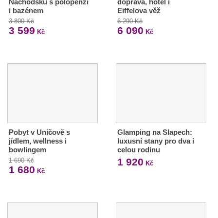
Náchodsku s polopenzí
doprava, hotel i
i bazénem
Eiffelova věž
3 800 Kč
6 290 Kč
3 599
6 090
Kč
Kč
Pobyt v Uničově s
Glamping na Slapech:
jídlem, wellness i
luxusní stany pro dva i
bowlingem
celou rodinu
1 920
1 690 Kč
Kč
1 680
Kč