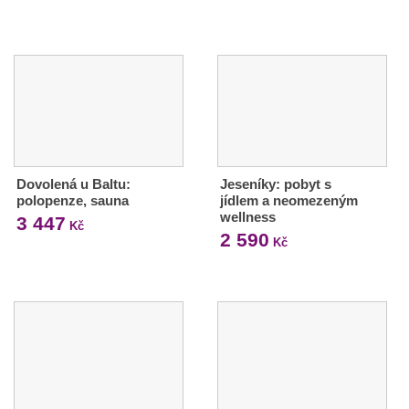
Dovolená u Baltu:
Jeseníky: pobyt s
polopenze, sauna
jídlem a neomezeným
wellness
3 447
Kč
2 590
Kč