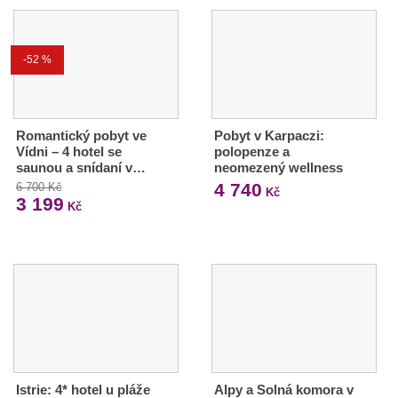
-52 %
Romantický pobyt ve
Pobyt v Karpaczi:
Vídni – 4 hotel se
polopenze a
saunou a snídaní v…
neomezený wellness
4 740
6 700 Kč
Kč
3 199
Kč
Istrie: 4* hotel u pláže
Alpy a Solná komora v