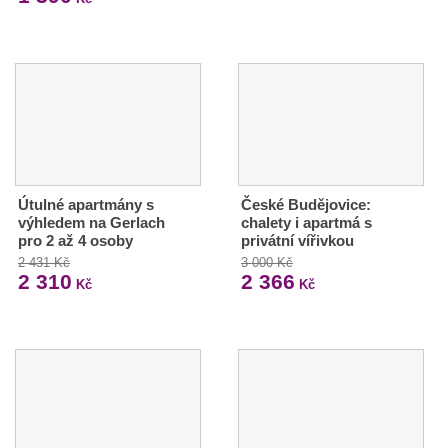
Útulné apartmány s
České Budějovice:
výhledem na Gerlach
chalety i apartmá s
pro 2 až 4 osoby
privátní vířivkou
2 431 Kč
3 000 Kč
2 310
2 366
Kč
Kč