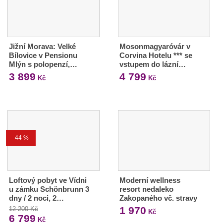
Jižní Morava: Velké
Mosonmagyaróvár v
Bílovice v Pensionu
Corvina Hotelu *** se
Mlýn s polopenzí,…
vstupem do lázní…
3 899
4 799
Kč
Kč
-44 %
Loftový pobyt ve Vídni
Moderní wellness
u zámku Schönbrunn 3
resort nedaleko
dny / 2 noci, 2…
Zakopaného vč. stravy
1 970
12 200 Kč
Kč
6 799
Kč