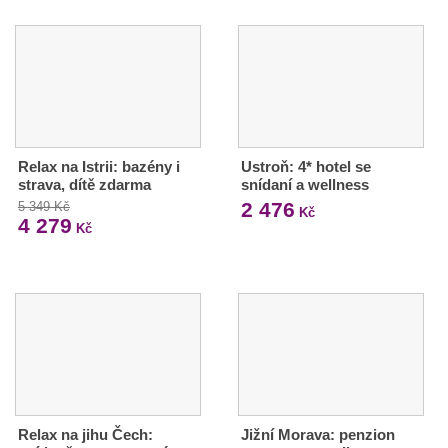
Relax na Istrii: bazény i
Ustroň: 4* hotel se
strava, dítě zdarma
snídaní a wellness
2 476
5 349 Kč
Kč
4 279
Kč
Relax na jihu Čech:
Jižní Morava: penzion