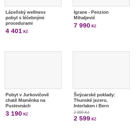
Lázeňský wellness
Igrane - Penzion
pobyt s léčebnými
Mihaljević
procedurami
7 990
Kč
4 401
Kč
Pobyt v Jurkovičově
Švýcarské poklady:
chatě Maměnka na
Thunské jezero,
Pustevnách
Interlaken i Bern
3 190
2 990 Kč
Kč
2 599
Kč