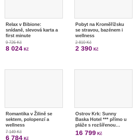
Relax v Bibione:
Pobyt na Kroměřížsku
snídaně, slevová karta a
se stravou, bazénem i
first minute
wellness
9 726 Kč
2 810 Kč
8 024
2 390
Kč
Kč
Romantika v Žilině se
Ostrov Krk: Sunny
sektem, polopenzí a
Baska Hotel *** přímo u
wellness
pláže s rozšířenou…
16 799
7 149 Kč
Kč
6 784
Kč