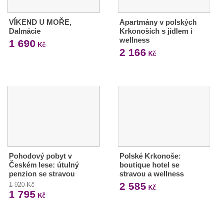
VÍKEND U MOŘE,
Apartmány v polských
Dalmácie
Krkonoších s jídlem i
wellness
1 690
Kč
2 166
Kč
Pohodový pobyt v
Polské Krkonoše:
Českém lese: útulný
boutique hotel se
penzion se stravou
stravou a wellness
2 585
1 920 Kč
Kč
1 795
Kč