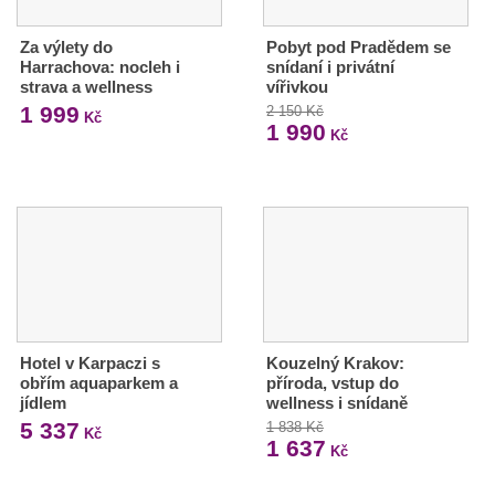
Za výlety do
Pobyt pod Pradědem se
Harrachova: nocleh i
snídaní i privátní
strava a wellness
vířivkou
1 999
2 150 Kč
Kč
1 990
Kč
Hotel v Karpaczi s
Kouzelný Krakov:
obřím aquaparkem a
příroda, vstup do
jídlem
wellness i snídaně
5 337
1 838 Kč
Kč
1 637
Kč