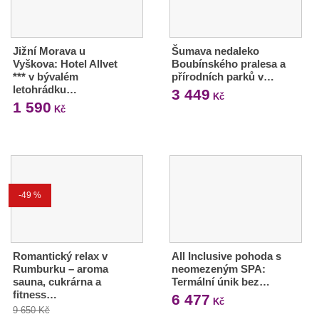
Jižní Morava u
Šumava nedaleko
Vyškova: Hotel Allvet
Boubínského pralesa a
*** v bývalém
přírodních parků v…
letohrádku…
3 449
Kč
1 590
Kč
-49 %
Romantický relax v
All Inclusive pohoda s
Rumburku – aroma
neomezeným SPA:
sauna, cukrárna a
Termální únik bez…
fitness…
6 477
Kč
9 650 Kč