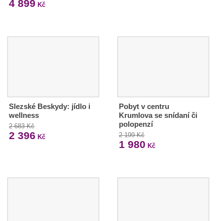
4 899
Kč
Slezské Beskydy: jídlo i
Pobyt v centru
wellness
Krumlova se snídaní či
polopenzí
2 683 Kč
2 396
2 199 Kč
Kč
1 980
Kč