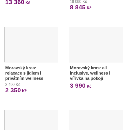
13 360
18 090 Kč
Kč
8 845
Kč
Moravský kras:
Moravský kras: all
relaxace s jídlem i
inclusive, wellness i
privátním wellness
vířivka na pokoji
3 990
2 490 Kč
Kč
2 350
Kč