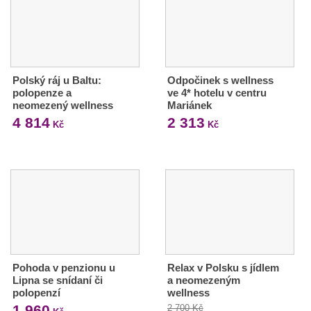
Polský ráj u Baltu:
Odpočinek s wellness
polopenze a
ve 4* hotelu v centru
neomezený wellness
Mariánek
4 814
2 313
Kč
Kč
Pohoda v penzionu u
Relax v Polsku s jídlem
Lipna se snídaní či
a neomezeným
polopenzí
wellness
1 960
2 700 Kč