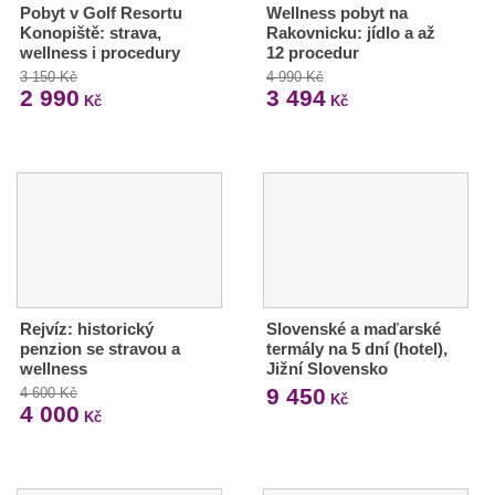
Pobyt v Golf Resortu
Wellness pobyt na
Konopiště: strava,
Rakovnicku: jídlo a až
wellness i procedury
12 procedur
3 150 Kč
4 990 Kč
2 990
3 494
Kč
Kč
Rejvíz: historický
Slovenské a maďarské
penzion se stravou a
termály na 5 dní (hotel),
wellness
Jižní Slovensko
9 450
4 600 Kč
Kč
4 000
Kč