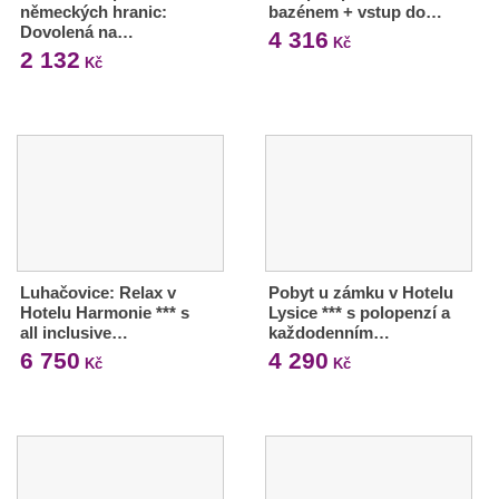
německých hranic:
bazénem + vstup do…
Dovolená na…
4 316
Kč
2 132
Kč
Luhačovice: Relax v
Pobyt u zámku v Hotelu
Hotelu Harmonie *** s
Lysice *** s polopenzí a
all inclusive…
každodenním…
6 750
4 290
Kč
Kč