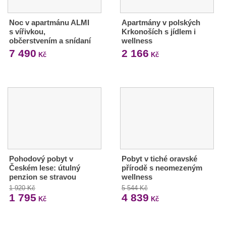
Noc v apartmánu ALMI
Apartmány v polských
s vířivkou,
Krkonoších s jídlem i
občerstvením a snídaní
wellness
7 490
2 166
Kč
Kč
Pohodový pobyt v
Pobyt v tiché oravské
Českém lese: útulný
přírodě s neomezeným
penzion se stravou
wellness
1 920 Kč
5 544 Kč
1 795
4 839
Kč
Kč