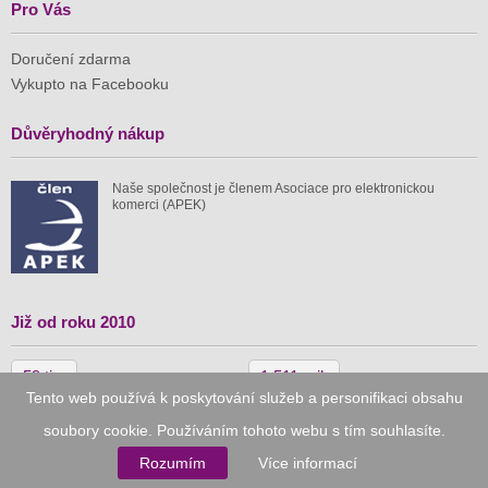
Pro Vás
Doručení zdarma
Vykupto na Facebooku
Důvěryhodný nákup
Naše společnost je členem Asociace pro elektronickou
komerci (APEK)
Již od roku 2010
59 tis.
1 511 mil.
Tento web používá k poskytování služeb a personifikaci obsahu
spuštěných nabídek
ušetřeno nákupy
soubory cookie. Používáním tohoto webu s tím souhlasíte.
Rozumím
Více informací
© 2010–2026
Vykupto.cz
, Všechna práva vyhrazena.