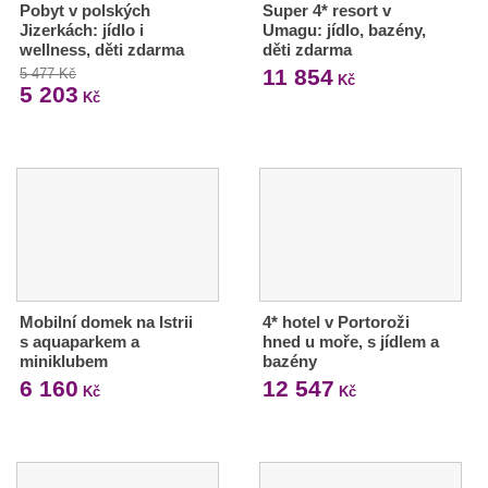
Pobyt v polských
Super 4* resort v
Jizerkách: jídlo i
Umagu: jídlo, bazény,
wellness, děti zdarma
děti zdarma
11 854
5 477 Kč
Kč
5 203
Kč
Mobilní domek na Istrii
4* hotel v Portoroži
s aquaparkem a
hned u moře, s jídlem a
miniklubem
bazény
6 160
12 547
Kč
Kč