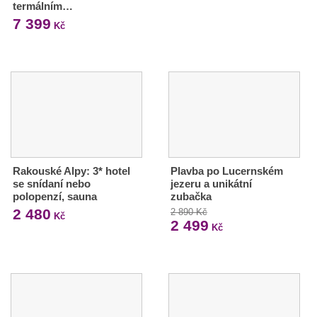
termálním…
7 399
Kč
Rakouské Alpy: 3* hotel
Plavba po Lucernském
se snídaní nebo
jezeru a unikátní
polopenzí, sauna
zubačka
2 480
2 890 Kč
Kč
2 499
Kč