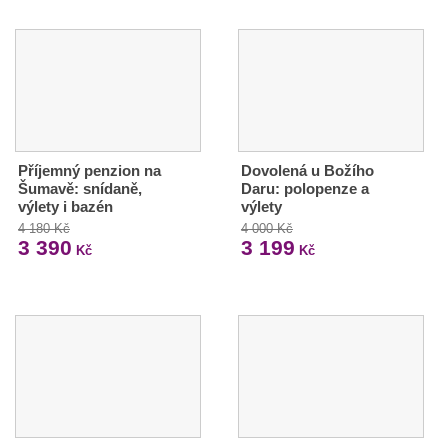
Příjemný penzion na
Dovolená u Božího
Šumavě: snídaně,
Daru: polopenze a
výlety i bazén
výlety
4 180 Kč
4 000 Kč
3 390
3 199
Kč
Kč