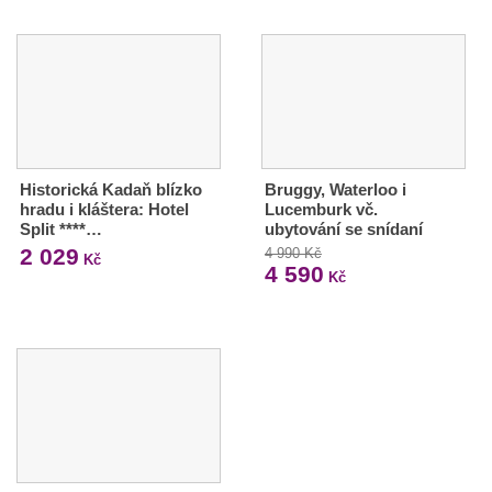
Historická Kadaň blízko
Bruggy, Waterloo i
hradu i kláštera: Hotel
Lucemburk vč.
Split ****…
ubytování se snídaní
2 029
4 990 Kč
Kč
4 590
Kč