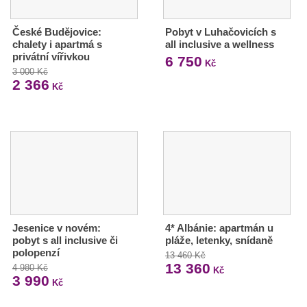
České Budějovice:
Pobyt v Luhačovicích s
chalety i apartmá s
all inclusive a wellness
privátní vířivkou
6 750
Kč
3 000 Kč
2 366
Kč
Jesenice v novém:
4* Albánie: apartmán u
pobyt s all inclusive či
pláže, letenky, snídaně
polopenzí
13 460 Kč
13 360
4 980 Kč
Kč
3 990
Kč