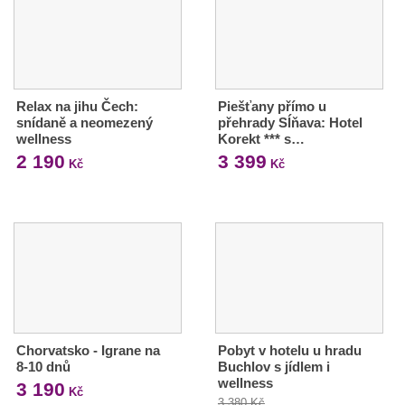
Relax na jihu Čech:
Piešťany přímo u
snídaně a neomezený
přehrady Sĺňava: Hotel
wellness
Korekt *** s…
2 190
3 399
Kč
Kč
Chorvatsko - Igrane na
Pobyt v hotelu u hradu
8-10 dnů
Buchlov s jídlem i
wellness
3 190
Kč
3 380 Kč