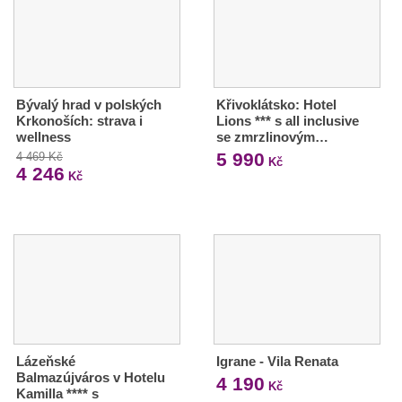
Bývalý hrad v polských
Křivoklátsko: Hotel
Krkonoších: strava i
Lions *** s all inclusive
wellness
se zmrzlinovým…
5 990
4 469 Kč
Kč
4 246
Kč
Lázeňské
Igrane - Vila Renata
Balmazújváros v Hotelu
4 190
Kč
Kamilla **** s