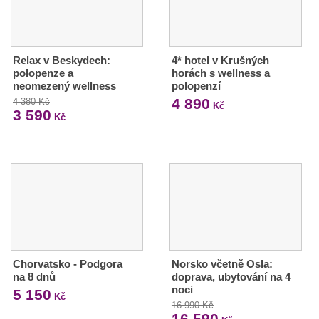
Relax v Beskydech:
4* hotel v Krušných
polopenze a
horách s wellness a
neomezený wellness
polopenzí
4 890
4 380 Kč
Kč
3 590
Kč
Chorvatsko - Podgora
Norsko včetně Osla:
na 8 dnů
doprava, ubytování na 4
noci
5 150
Kč
16 990 Kč
16 590