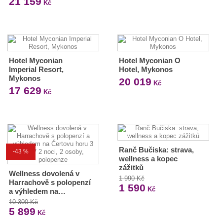
21 159
Kč
Hotel Myconian
Hotel Myconian O
Imperial Resort,
Hotel, Mykonos
Mykonos
20 019
Kč
17 629
Kč
Ranč Bučiska: strava,
-43 %
wellness a kopec
zážitků
Wellness dovolená v
1 990 Kč
Harrachově s polopenzí
1 590
Kč
a výhledem na…
10 300 Kč
5 899
Kč