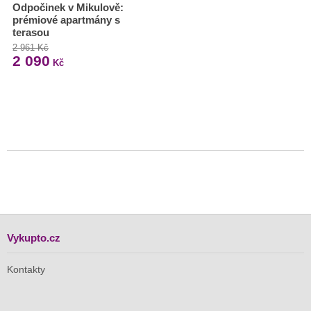
Odpočinek v Mikulově:
prémiové apartmány s
terasou
2 961 Kč
2 090
Kč
Vykupto.cz
Kontakty