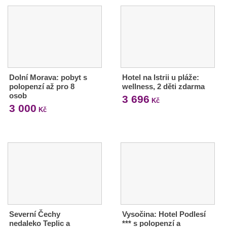
Dolní Morava: pobyt s
Hotel na Istrii u pláže:
polopenzí až pro 8
wellness, 2 děti zdarma
osob
3 696
Kč
3 000
Kč
Severní Čechy
Vysočina: Hotel Podlesí
nedaleko Teplic a
*** s polopenzí a