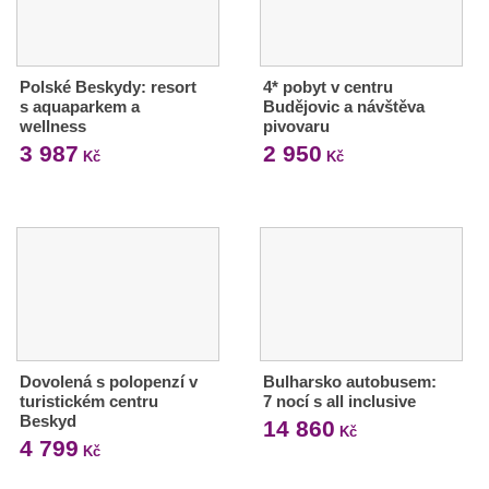
Polské Beskydy: resort
4* pobyt v centru
s aquaparkem a
Budějovic a návštěva
wellness
pivovaru
3 987
2 950
Kč
Kč
Dovolená s polopenzí v
Bulharsko autobusem:
turistickém centru
7 nocí s all inclusive
Beskyd
14 860
Kč
4 799
Kč