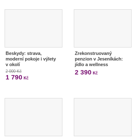
Beskydy: strava,
Zrekonstruovaný
moderní pokoje i výlety
penzion v Jeseníkách:
v okolí
jídlo a wellness
2 390
2 000 Kč
Kč
1 790
Kč