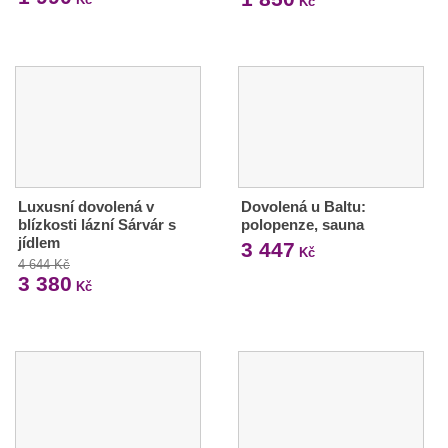
Kč
Luxusní dovolená v
Dovolená u Baltu:
blízkosti lázní Sárvár s
polopenze, sauna
jídlem
3 447
Kč
4 644 Kč
3 380
Kč