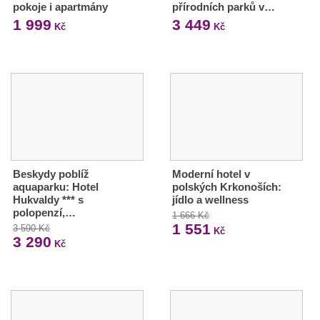
pokoje i apartmány
přírodních parků v…
1 999
3 449
Kč
Kč
Beskydy poblíž
Moderní hotel v
aquaparku: Hotel
polských Krkonoších:
Hukvaldy *** s
jídlo a wellness
polopenzí,…
1 666 Kč
1 551
3 590 Kč
Kč
3 290
Kč