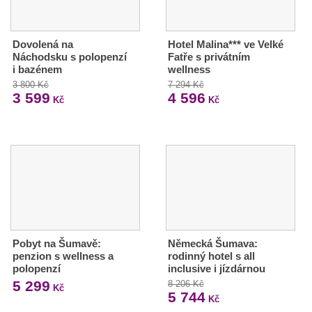
Dovolená na
Hotel Malina*** ve Velké
Náchodsku s polopenzí
Fatře s privátním
i bazénem
wellness
3 800 Kč
7 294 Kč
3 599
4 596
Kč
Kč
Pobyt na Šumavě:
Německá Šumava:
penzion s wellness a
rodinný hotel s all
polopenzí
inclusive i jízdárnou
5 299
8 206 Kč
Kč
5 744
Kč