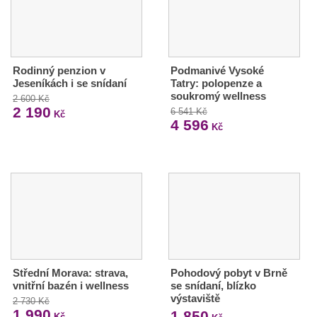
Rodinný penzion v
Podmanivé Vysoké
Jeseníkách i se snídaní
Tatry: polopenze a
soukromý wellness
2 600 Kč
2 190
6 541 Kč
Kč
4 596
Kč
Střední Morava: strava,
Pohodový pobyt v Brně
vnitřní bazén i wellness
se snídaní, blízko
výstaviště
2 730 Kč
1 990
1 850
Kč