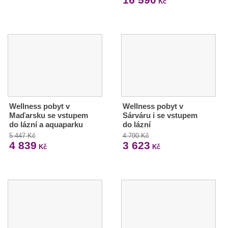
Kč
Wellness pobyt v
Wellness pobyt v
Maďarsku se vstupem
Sárváru i se vstupem
do lázní a aquaparku
do lázní
5 447 Kč
4 790 Kč
4 839
3 623
Kč
Kč