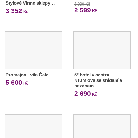
Stylové Vinné sklepy…
3 000 Kč
2 599
3 352
Kč
Kč
Promajna - vila Čale
5* hotel v centru
Krumlova se snídaní a
5 600
Kč
bazénem
2 690
Kč