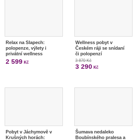
Relax na Slapech:
Wellness pobyt v
polopenze, výlety i
Českém ráji se snídaní
privátní wellness
či polopenzí
2 599
3 870 Kč
Kč
3 290
Kč
Pobyt v Jáchymově v
Šumava nedaleko
Krušných horách:
Boubínského pralesa a