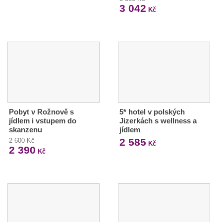
3 042
Kč
Pobyt v Rožnově s
5* hotel v polských
jídlem i vstupem do
Jizerkách s wellness a
skanzenu
jídlem
2 585
2 600 Kč
Kč
2 390
Kč