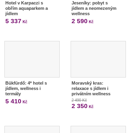
Hotel v Karpaczi s
Jeseníky: pobyt s
obřím aquaparkem a
jídlem a neomezeným
jídlem
wellness
5 337
2 590
Kč
Kč
Bükfürdő: 4* hotel s
Moravský kras:
jídlem, wellness i
relaxace s jídlem i
termály
privátním wellness
5 410
2 490 Kč
Kč
2 350
Kč