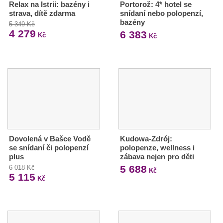
Relax na Istrii: bazény i
Portorož: 4* hotel se
strava, dítě zdarma
snídaní nebo polopenzí,
bazény
5 349 Kč
4 279
6 383
Kč
Kč
Dovolená v Bašce Vodě
Kudowa-Zdrój:
se snídaní či polopenzí
polopenze, wellness i
plus
zábava nejen pro děti
5 688
6 018 Kč
Kč
5 115
Kč