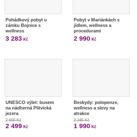
Pohádkový pobyt u
Pobyt v Mariánkách s
zámku Bojnice s
jídlem, wellness a
wellness
procedurami
3 283
2 990
Kč
Kč
UNESCO výlet: busem
Beskydy: polopenze,
na nádherná Plitvická
wellness a slevy na
jezera
atrakce
2 690 Kč
2 245 Kč
2 499
1 990
Kč
Kč