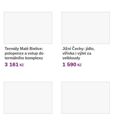
Termály Malé Bielice:
Jižní Čechy: jídlo,
polopenze a vstup do
vířivka i výlet za
termálního komplexu
velbloudy
3 161
1 590
Kč
Kč