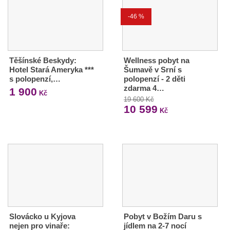
-46 %
Těšínské Beskydy:
Wellness pobyt na
Hotel Stará Ameryka ***
Šumavě v Srní s
s polopenzí,…
polopenzí - 2 děti
zdarma 4…
1 900
Kč
19 600 Kč
10 599
Kč
Slovácko u Kyjova
Pobyt v Božím Daru s
nejen pro vinaře:
jídlem na 2-7 nocí