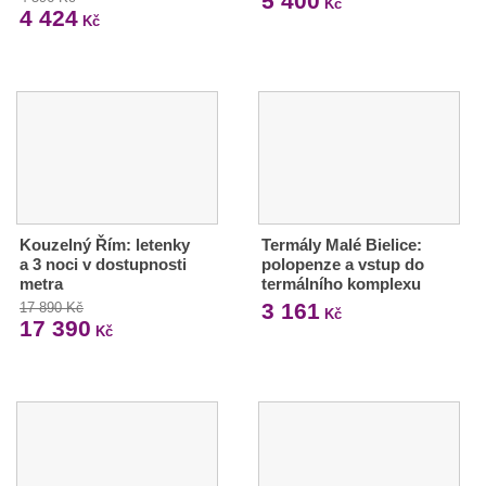
5 400
Kč
4 424
Kč
Kouzelný Řím: letenky
Termály Malé Bielice:
a 3 noci v dostupnosti
polopenze a vstup do
metra
termálního komplexu
3 161
17 890 Kč
Kč
17 390
Kč