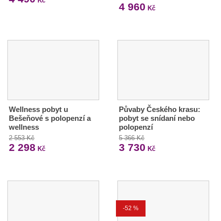
Kč
4 960
Kč
Wellness pobyt u
Půvaby Českého krasu:
Bešeňové s polopenzí a
pobyt se snídaní nebo
wellness
polopenzí
2 553 Kč
5 366 Kč
2 298
3 730
Kč
Kč
-52 %