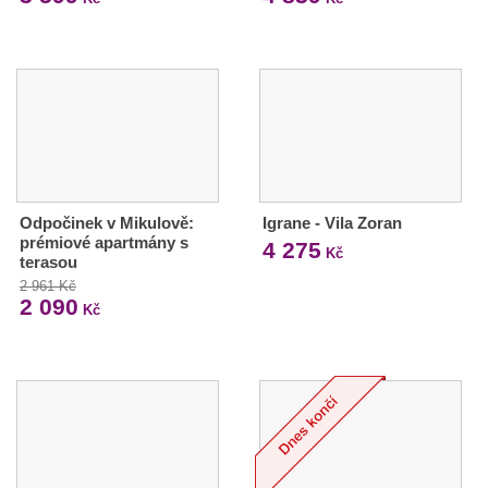
Odpočinek v Mikulově:
Igrane - Vila Zoran
prémiové apartmány s
4 275
Kč
terasou
2 961 Kč
2 090
Kč