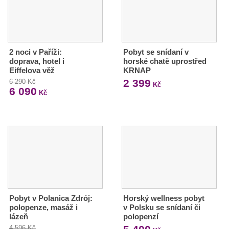
2 noci v Paříži:
Pobyt se snídaní v
doprava, hotel i
horské chatě uprostřed
Eiffelova věž
KRNAP
2 399
6 290 Kč
Kč
6 090
Kč
Pobyt v Polanica Zdrój:
Horský wellness pobyt
polopenze, masáž i
v Polsku se snídaní či
lázeň
polopenzí
4 596 Kč