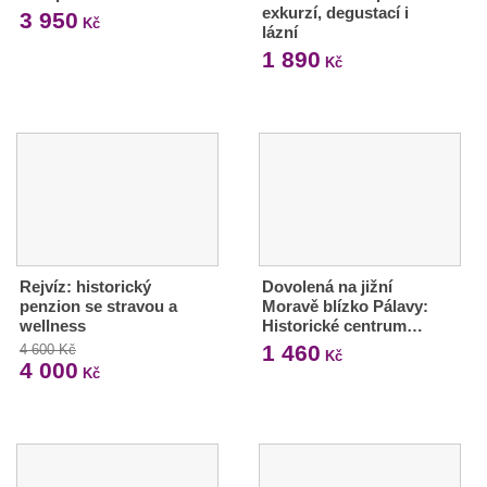
exkurzí, degustací i
3 950
Kč
lázní
1 890
Kč
Rejvíz: historický
Dovolená na jižní
penzion se stravou a
Moravě blízko Pálavy:
wellness
Historické centrum…
1 460
4 600 Kč
Kč
4 000
Kč