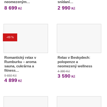
neomezeným…
snídaní…
8 699
2 990
Kč
Kč
-49 %
Romantický relax v
Relax v Beskydech:
Rumburku – aroma
polopenze a
sauna, cukrárna a
neomezený wellness
fitness…
4 380 Kč
3 590
9 650 Kč
Kč
4 899
Kč