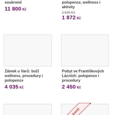
soukromí
polopenze, wellness i
aktivity
11 800
Kč
2 626 Kč
1 872
Kč
Zámek u Varů: boží
Pobyt ve Františkových
wellness, procedury i
Lázních: polopenze i
polopenze
procedury
4 035
2 450
Kč
Kč