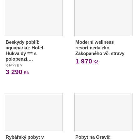
Beskydy poblíž
Moderní wellness
aquaparku: Hotel
resort nedaleko
Hukvaldy *** s
Zakopaného vč. stravy
polopenzí,…
1 970
Kč
3 590 Kč
3 290
Kč
Rybářský pobyt v
Pobyt na Oravě: