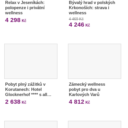
Relax v Jeseníkách:
Bývalý hrad v polských
polopenze i privátní
Krkonoších: strava i
wellness
wellness
4 298
4 469 Kč
Kč
4 246
Kč
Pobyt plný zážitků v
Zámecký wellness
Korutanech: Hotel
pobyt pro dva u
Glocknerhof **** s all…
Karlových Varů
2 638
4 812
Kč
Kč