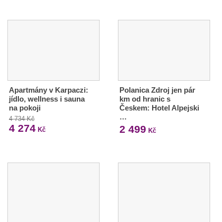
Apartmány v Karpaczi:
Polanica Zdroj jen pár
jídlo, wellness i sauna
km od hranic s
na pokoji
Českem: Hotel Alpejski
…
4 734 Kč
4 274
2 499
Kč
Kč