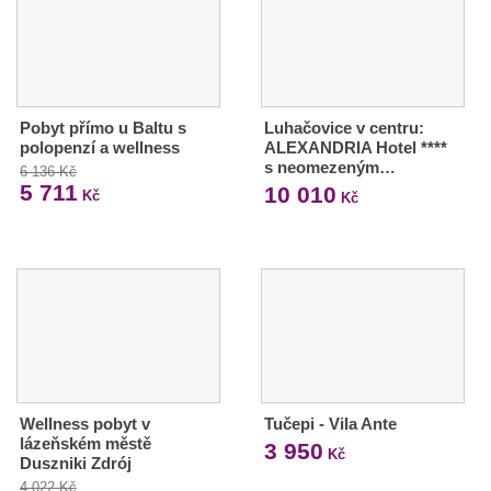
Pobyt přímo u Baltu s
Luhačovice v centru:
polopenzí a wellness
ALEXANDRIA Hotel ****
s neomezeným…
6 136 Kč
5 711
10 010
Kč
Kč
Wellness pobyt v
Tučepi - Vila Ante
lázeňském městě
3 950
Kč
Duszniki Zdrój
4 022 Kč