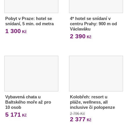
Pobyt v Praze: hotel se
4* hotel se snídaní v
snídaní, 5 min. od metra
centru Prahy: 900 m od
Václaváku
1 300
Kč
2 390
Kč
Vybavená chata u
Kolobřeh: resort u
Baltského moře až pro
pláže, wellness, all
10 osob
inclusive či polopenze
5 171
2 796 Kč
Kč
2 377
Kč