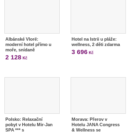
Albánské Vlorë:
Hotel na Istrii u pláže:
moderní hotel přímo u
wellness, 2 děti zdarma
moře, snídaně
3 696
Kč
2 128
Kč
Polsko: Relaxační
Morava: Přerov v
pobyt v Hotelu Mir-Jan
Hotelu JANA Congress
SPA *** s
& Wellness se