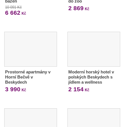
bazén
do zoo
2 869
10 091 Kč
Kč
6 662
Kč
Prostorné apartmány v
Moderní horský hotel v
Horní Bečvě v
polských Beskydech s
Beskydech
jídlem a wellness
3 990
2 154
Kč
Kč