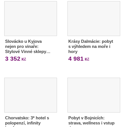
Slovácko u Kyjova
Krásy Dalmácie: pobyt
nejen pro vinaře:
s výhledem na moře i
Stylové Vinné sklepy…
hory
3 352
4 981
Kč
Kč
Chorvatsko: 3* hotel s
Pobyt v Bojnicích:
polopenzí, infinity
strava, wellness i vstup