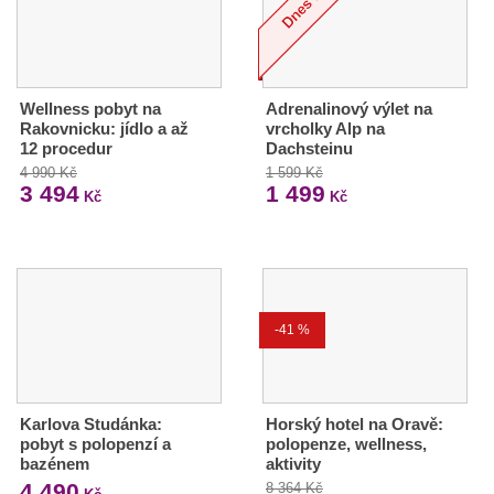
Wellness pobyt na
Adrenalinový výlet na
Rakovnicku: jídlo a až
vrcholky Alp na
12 procedur
Dachsteinu
4 990 Kč
1 599 Kč
3 494
1 499
Kč
Kč
-41 %
Karlova Studánka:
Horský hotel na Oravě:
pobyt s polopenzí a
polopenze, wellness,
bazénem
aktivity
4 490
8 364 Kč