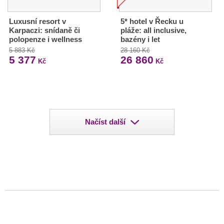
Luxusní resort v
5* hotel v Řecku u
Karpaczi: snídaně či
pláže: all inclusive,
polopenze i wellness
bazény i let
5 883 Kč
28 160 Kč
5 377
26 860
Kč
Kč
Načíst další