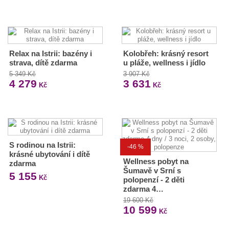
Relax na Istrii: bazény i
Kolobřeh: krásný resort
strava, dítě zdarma
u pláže, wellness i jídlo
5 349 Kč
3 907 Kč
4 279
3 631
Kč
Kč
S rodinou na Istrii:
-46 %
krásné ubytování i dítě
Wellness pobyt na
zdarma
Šumavě v Srní s
5 155
Kč
polopenzí - 2 děti
zdarma 4…
19 600 Kč
10 599
Kč