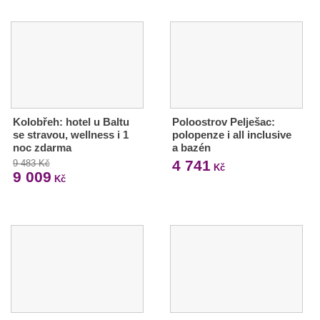
Kolobřeh: hotel u Baltu
Poloostrov Pelješac:
se stravou, wellness i 1
polopenze i all inclusive
noc zdarma
a bazén
4 741
9 483 Kč
Kč
9 009
Kč