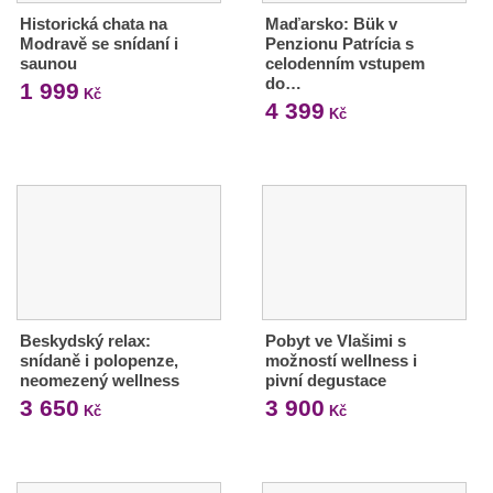
Historická chata na
Maďarsko: Bük v
Modravě se snídaní i
Penzionu Patrícia s
saunou
celodenním vstupem
do…
1 999
Kč
4 399
Kč
Beskydský relax:
Pobyt ve Vlašimi s
snídaně i polopenze,
možností wellness i
neomezený wellness
pivní degustace
3 650
3 900
Kč
Kč