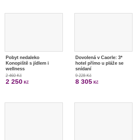
Pobyt nedaleko
Dovolená v Caorle: 3*
Konopiště s jídlem i
hotel přímo u pláže se
wellness
snídaní
2 460 Kč
9 228 Kč
2 250
8 305
Kč
Kč