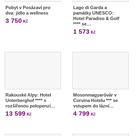
Pobyt v Posázaví pro
Lago di Garda a
dva: jídlo a wellness
památky UNESCO:
Hotel Paradiso & Golf
3 750
Kč
**** se…
1 573
Kč
Rakouské Alpy: Hotel
Mosonmagyaróvár v
Unterberghof **** s
Corvina Hotelu *** se
rozšířenou polopenzí…
vstupem do lázní…
13 599
4 799
Kč
Kč