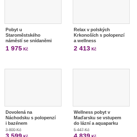
Pobyt u
Relax v polských
Staroměstského
Krkonoších s polopenzí
náměstí se snídaněmi
a wellness
1 975
2 413
Kč
Kč
Dovolená na
Wellness pobyt v
Náchodsku s polopenzí
Maďarsku se vstupem
i bazénem
do lázní a aquaparku
3 800 Kč
5 447 Kč
3 599
4 839
Kč
Kč