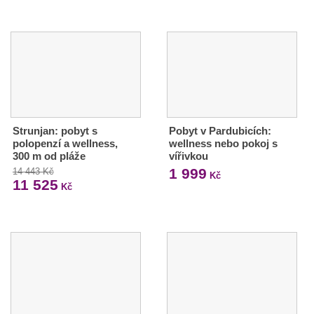
Strunjan: pobyt s
Pobyt v Pardubicích:
polopenzí a wellness,
wellness nebo pokoj s
300 m od pláže
vířivkou
1 999
14 443 Kč
Kč
11 525
Kč