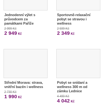
Jednodenní výlet s
Sportovně-relaxační
průvodcem za
pobyt se stravou i
památkami Paříže
wellness
2 999 Kč
2 599 Kč
2 949
2 349
Kč
Kč
Střední Morava: strava,
Pobyt se snídaní a
vnitřní bazén i wellness
wellness 300 m od
zámku Lednice
2 730 Kč
1 990
4 490 Kč
Kč
4 042
Kč