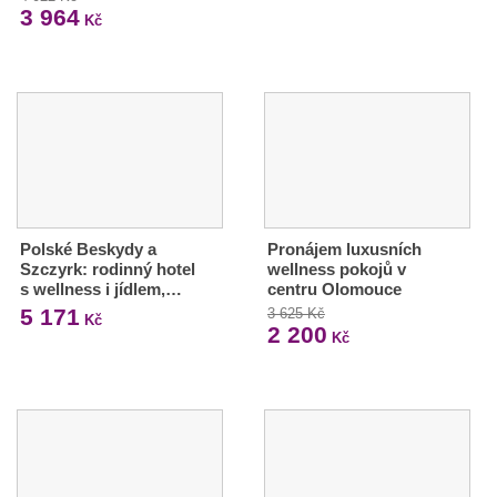
3 964
Kč
Polské Beskydy a
Pronájem luxusních
Szczyrk: rodinný hotel
wellness pokojů v
s wellness i jídlem,…
centru Olomouce
5 171
3 625 Kč
Kč
2 200
Kč