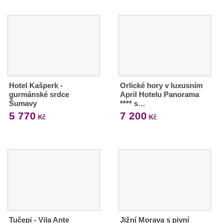
Hotel Kašperk -
Orlické hory v luxusním
gurmánské srdce
April Hotelu Panorama
Šumavy
**** s…
5 770
7 200
Kč
Kč
Tučepi - Vila Ante
Jižní Morava s pivní