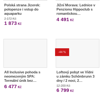
Polská strana Jizerek:
Jižní Morava: Lednice v
polopenze i vstup do
Penzionu Hippoclub s
aquaparku
romantickou…
4 491
2 172 Kč
Kč
1 873
Kč
-44 %
All Inclusive pohoda s
Loftový pobyt ve Vídni
neomezeným SPA:
u zámku Schönbrunn 3
Termální únik bez…
dny / 2 noci, 2…
6 477
12 200 Kč
Kč
6 799
Kč