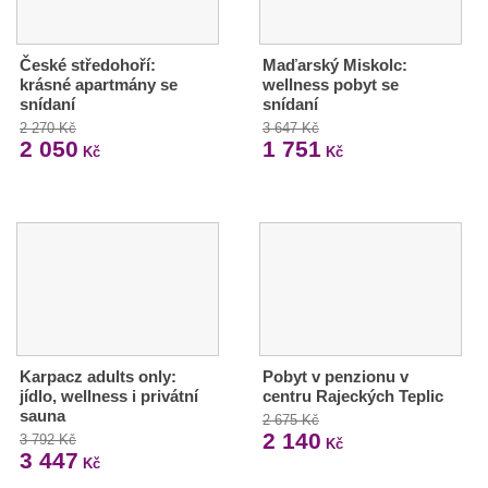
České středohoří:
Maďarský Miskolc:
krásné apartmány se
wellness pobyt se
snídaní
snídaní
2 270 Kč
3 647 Kč
2 050
1 751
Kč
Kč
Karpacz adults only:
Pobyt v penzionu v
jídlo, wellness i privátní
centru Rajeckých Teplic
sauna
2 675 Kč
2 140
3 792 Kč
Kč
3 447
Kč