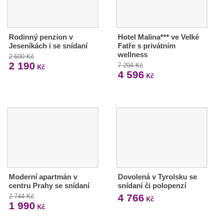
Rodinný penzion v
Hotel Malina*** ve Velké
Jeseníkách i se snídaní
Fatře s privátním
wellness
2 600 Kč
2 190
7 294 Kč
Kč
4 596
Kč
Moderní apartmán v
Dovolená v Tyrolsku se
centru Prahy se snídaní
snídaní či polopenzí
4 766
2 744 Kč
Kč
1 990
Kč