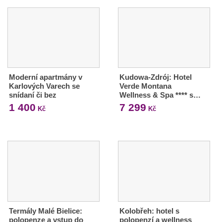
Moderní apartmány v
Kudowa-Zdrój: Hotel
Karlových Varech se
Verde Montana
snídaní či bez
Wellness & Spa **** s…
1 400
7 299
Kč
Kč
Termály Malé Bielice:
Kolobřeh: hotel s
polopenze a vstup do
polopenzí a wellness