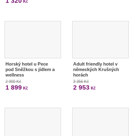
1 320
Kč
Horský hotel u Pece
Adult friendly hotel v
pod Sněžkou s jídlem a
německých Krušných
wellness
horách
2 900 Kč
3 356 Kč
1 899
2 953
Kč
Kč