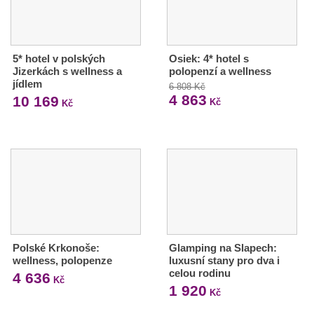
5* hotel v polských
Osiek: 4* hotel s
Jizerkách s wellness a
polopenzí a wellness
jídlem
6 808 Kč
4 863
10 169
Kč
Kč
Polské Krkonoše:
Glamping na Slapech:
wellness, polopenze
luxusní stany pro dva i
celou rodinu
4 636
Kč
1 920
Kč