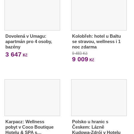
Dovolená v Umagu:
Kolobřeh: hotel u Baltu
apartmán pro 4 osoby,
se stravou, wellness i 1
bazény
noc zdarma
3 647
9 483 Kč
Kč
9 009
Kč
Karpacz: Wellness
Polsko u hranic s
pobyt v Coco Boutique
Českem: Lázně
Hotelu & SPA s…
Kudowa-Zdrój v Hotelu