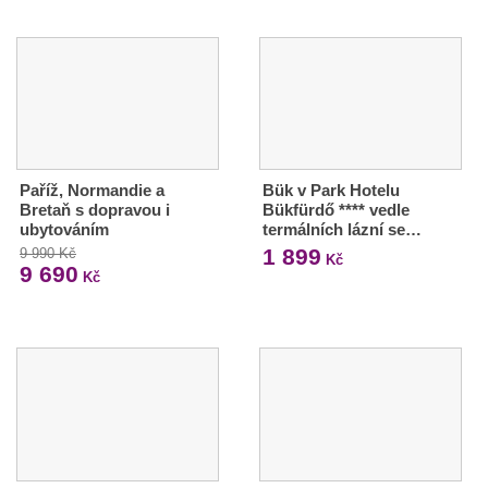
Paříž, Normandie a
Bük v Park Hotelu
Bretaň s dopravou i
Bükfürdő **** vedle
ubytováním
termálních lázní se…
1 899
9 990 Kč
Kč
9 690
Kč