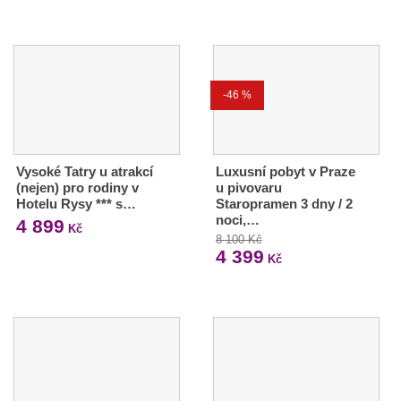
-46 %
Vysoké Tatry u atrakcí
Luxusní pobyt v Praze
(nejen) pro rodiny v
u pivovaru
Hotelu Rysy *** s…
Staropramen 3 dny / 2
noci,…
4 899
Kč
8 100 Kč
4 399
Kč