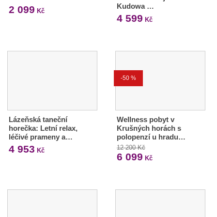
Kudowa …
2 099
Kč
4 599
Kč
-50 %
Lázeňská taneční
Wellness pobyt v
horečka: Letní relax,
Krušných horách s
léčivé prameny a…
polopenzí u hradu…
4 953
12 200 Kč
Kč
6 099
Kč