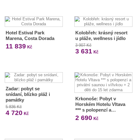
Hotel Estival Park
Kolobřeh: krásný resort
Marena, Costa Dorada
u pláže, wellness i jídlo
11 839
3 907 Kč
Kč
3 631
Kč
Zadar: pobyt se
snídaní, blízko pláž i
Krkonoše: Pobyt v
památky
Horském Hotelu Vltava
5 836 Kč
*** s polopenzí a…
4 720
Kč
2 690
Kč