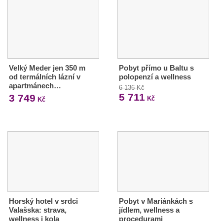
Velký Meder jen 350 m
Pobyt přímo u Baltu s
od termálních lázní v
polopenzí a wellness
apartmánech…
6 136 Kč
5 711
3 749
Kč
Kč
Horský hotel v srdci
Pobyt v Mariánkách s
Valašska: strava,
jídlem, wellness a
wellness i kola
procedurami