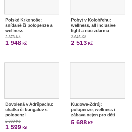
Polské Krkonoše:
Pobyt v Kolobřehu:
snídaně či polopenze a
wellness, all inclusive
wellness
light a noc zdarma
2 873 Kč
2 645 Kč
1 948
2 513
Kč
Kč
Dovolená v Adršpachu:
Kudowa-Zdrój:
chatka či bungalov s
polopenze, wellness i
polopenzí
zábava nejen pro děti
5 688
2 380 Kč
Kč
1 599
Kč