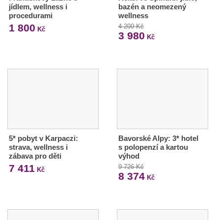
jídlem, wellness i
bazén a neomezený
procedurami
wellness
1 800
4 200 Kč
Kč
3 980
Kč
5* pobyt v Karpaczi:
Bavorské Alpy: 3* hotel
strava, wellness i
s polopenzí a kartou
zábava pro děti
výhod
7 411
9 726 Kč
Kč
8 374
Kč