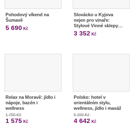
Pohodový víkend na
Slovácko u Kyjova
Šumavě
nejen pro vinaře:
Stylové Vinné sklepy…
5 690
Kč
3 352
Kč
Relax na Moravě: jídlo i
Polsko: hotel v
nápoje, bazén i
orientálním stylu,
wellness
wellness, jídlo i masáž
1 750 Kč
5 159 Kč
1 575
4 642
Kč
Kč