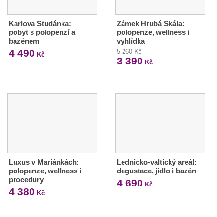
Karlova Studánka:
Zámek Hrubá Skála:
pobyt s polopenzí a
polopenze, wellness i
bazénem
vyhlídka
4 490
5 260 Kč
Kč
3 390
Kč
Luxus v Mariánkách:
Lednicko-valtický areál:
polopenze, wellness i
degustace, jídlo i bazén
procedury
4 690
Kč
4 380
Kč