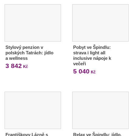
Stylový penzion v
Pobyt ve Špindlu:
polských Tatrách: jídlo
strava i light all
a wellness
inclusive nápoje k
večeři
3 842
Kč
5 040
Kč
Františkovy Lázně s
Relax ve Špindlu: jídlo,