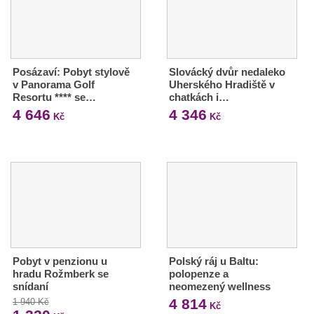
Posázaví: Pobyt stylově
Slovácký dvůr nedaleko
v Panorama Golf
Uherského Hradiště v
Resortu **** se…
chatkách i…
4 646
4 346
Kč
Kč
Pobyt v penzionu u
Polský ráj u Baltu:
hradu Rožmberk se
polopenze a
snídaní
neomezený wellness
4 814
1 940 Kč
Kč