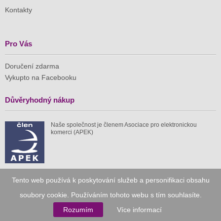
Kontakty
Pro Vás
Doručení zdarma
Vykupto na Facebooku
Důvěryhodný nákup
Naše společnost je členem Asociace pro elektronickou
komerci (APEK)
Tento web používá k poskytování služeb a personifikaci obsahu
Již od roku 2010
soubory cookie. Používáním tohoto webu s tím souhlasíte.
Rozumím
Více informací
59 tis.
1 511 mil.