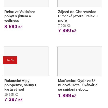
Relax ve Valticích:
Zájezd do Chorvatska:
pobyt s jídlem a
Plitvická jezera i relax u
wellness
moře
8 590
7 990 Kč
Kč
7 890
Kč
-62 %
Rakouské Alpy:
Maďarsko: Győr ve 3*
polopenze, sauny i
budově Hotelu Kálvária
karta výhod
se snídaní nebo…
1 899
19 695 Kč
Kč
7 397
Kč