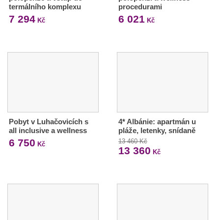
termálního komplexu
procedurami
7 294
6 021
Kč
Kč
Pobyt v Luhačovicích s
4* Albánie: apartmán u
all inclusive a wellness
pláže, letenky, snídaně
6 750
13 460 Kč
Kč
13 360
Kč