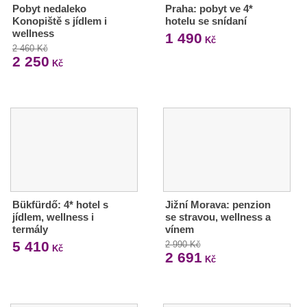
Pobyt nedaleko
Praha: pobyt ve 4*
Konopiště s jídlem i
hotelu se snídaní
wellness
1 490
Kč
2 460 Kč
2 250
Kč
Bükfürdő: 4* hotel s
Jižní Morava: penzion
jídlem, wellness i
se stravou, wellness a
termály
vínem
5 410
2 990 Kč
Kč
2 691
Kč