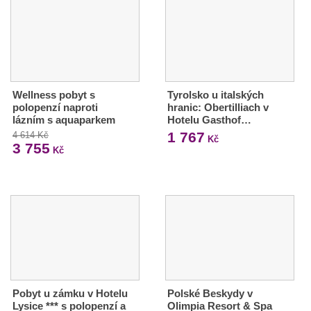
Wellness pobyt s
Tyrolsko u italských
polopenzí naproti
hranic: Obertilliach v
lázním s aquaparkem
Hotelu Gasthof…
1 767
4 614 Kč
Kč
3 755
Kč
Pobyt u zámku v Hotelu
Polské Beskydy v
Lysice *** s polopenzí a
Olimpia Resort & Spa