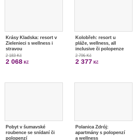
Krásy Kladska: resort v
Kolobřeh: resort u
Zielenieci s wellness i
pláže, wellness, all
stravou
inclusive či polopenze
2 183 Kč
2 796 Kč
2 068
2 377
Kč
Kč
Pobyt v šumavské
Polanica Zdrój:
roubence se snídaní či
apartmány s polopenzí
polopenzí
a wellness