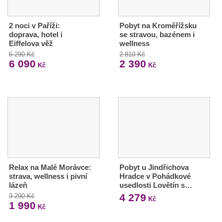
2 noci v Paříži:
Pobyt na Kroměřížsku
doprava, hotel i
se stravou, bazénem i
Eiffelova věž
wellness
6 290 Kč
2 810 Kč
6 090
2 390
Kč
Kč
Relax na Malé Morávce:
Pobyt u Jindřichova
strava, wellness i pivní
Hradce v Pohádkové
lázeň
usedlosti Lovětín s…
4 279
3 290 Kč
Kč
1 990
Kč