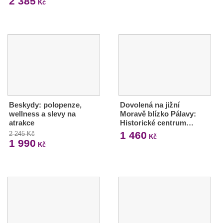
2 385
Kč
Beskydy: polopenze,
Dovolená na jižní
wellness a slevy na
Moravě blízko Pálavy:
atrakce
Historické centrum…
1 460
2 245 Kč
Kč
1 990
Kč