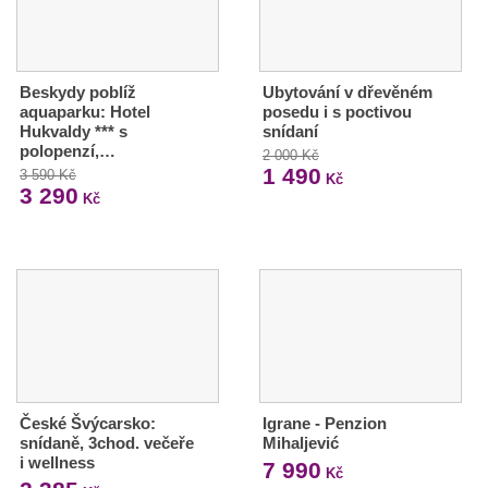
Beskydy poblíž
Ubytování v dřevěném
aquaparku: Hotel
posedu i s poctivou
Hukvaldy *** s
snídaní
polopenzí,…
2 000 Kč
1 490
3 590 Kč
Kč
3 290
Kč
České Švýcarsko:
Igrane - Penzion
snídaně, 3chod. večeře
Mihaljević
i wellness
7 990
Kč