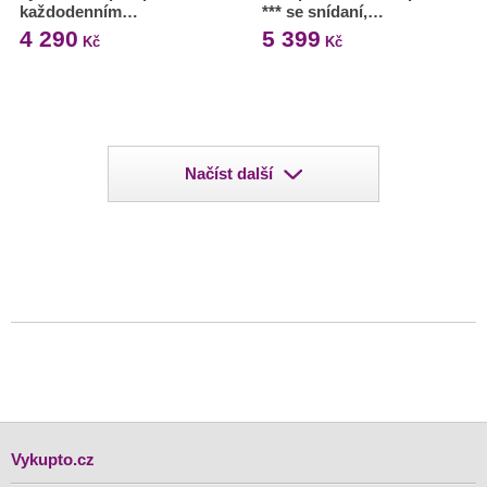
každodenním…
*** se snídaní,…
4 290
5 399
Kč
Kč
Načíst další
Vykupto.cz