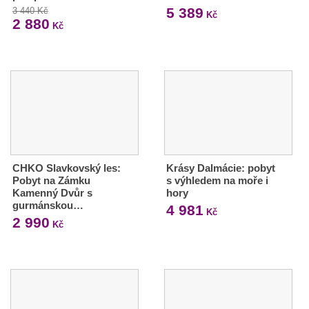
5 389
3 440 Kč
Kč
2 880
Kč
CHKO Slavkovský les:
Krásy Dalmácie: pobyt
Pobyt na Zámku
s výhledem na moře i
Kamenný Dvůr s
hory
gurmánskou…
4 981
Kč
2 990
Kč