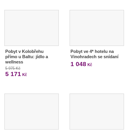
Pobyt v Kolobřehu
Pobyt ve 4* hotelu na
přímo u Baltu: jídlo a
Vinohradech se snídaní
wellness
1 048
Kč
5 975 Kč
5 171
Kč