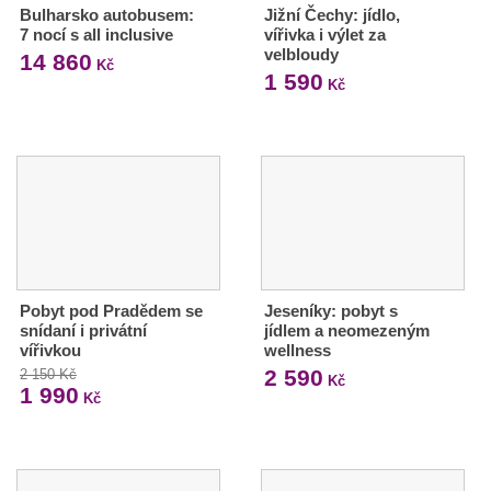
Bulharsko autobusem:
Jižní Čechy: jídlo,
7 nocí s all inclusive
vířivka i výlet za
velbloudy
14 860
Kč
1 590
Kč
Pobyt pod Pradědem se
Jeseníky: pobyt s
snídaní i privátní
jídlem a neomezeným
vířivkou
wellness
2 590
2 150 Kč
Kč
1 990
Kč