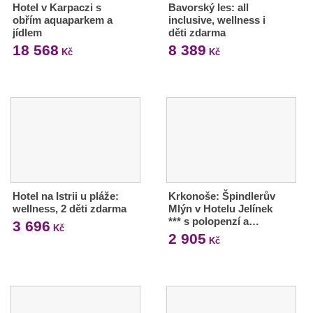
Hotel v Karpaczi s
Bavorský les: all
obřím aquaparkem a
inclusive, wellness i
jídlem
děti zdarma
18 568
8 389
Kč
Kč
Hotel na Istrii u pláže:
Krkonoše: Špindlerův
wellness, 2 děti zdarma
Mlýn v Hotelu Jelínek
*** s polopenzí a…
3 696
Kč
2 905
Kč