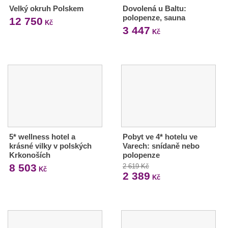
Velký okruh Polskem
Dovolená u Baltu:
polopenze, sauna
12 750
Kč
3 447
Kč
5* wellness hotel a
Pobyt ve 4* hotelu ve
krásné vilky v polských
Varech: snídaně nebo
Krkonoších
polopenze
8 503
2 619 Kč
Kč
2 389
Kč