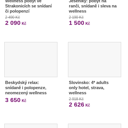
Wellness pobyt ve
Jeseníky: pobyt na
Strakonicích se snídaní
ranči, snídaně i sleva na
či polopenzí
wellness
2 490 Kč
2 190 Kč
2 090
1 500
Kč
Kč
Beskydský relax:
Slovinsko: 4* adults
snídaně i polopenze,
only hotel, strava,
neomezený wellness
wellness
3 650
2 918 Kč
Kč
2 626
Kč