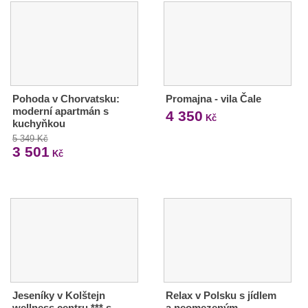
Pohoda v Chorvatsku:
Promajna - vila Čale
moderní apartmán s
4 350
Kč
kuchyňkou
5 349 Kč
3 501
Kč
Jeseníky v Kolštejn
Relax v Polsku s jídlem
wellness centru *** s
a neomezeným