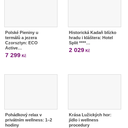
Polské Pieniny u
Historická Kadaň blízko
termálů a jezera
hradu i kláštera: Hotel
Czorsztyn: ECO
Split ****…
Active…
2 029
Kč
7 299
Kč
Pohádkový relax v
Krása Lužických hor:
privátním wellness: 1–2
jídlo i wellness
hodiny
procedury