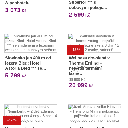
Superior *** s
Alpenhotelu…
dobovými pokoji,…
3 073
Kč
2 599
Kč
-43 %
Slovinsko jen 400 m od
Wellness dovolená v
jezera Bled: Hotel
Therme Erding –
Astoria Bled *** se…
největší termální
lázně…
5 799
Kč
36 800 Kč
20 999
Kč
-49 %