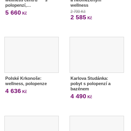
polopenzí,…
wellness
5 660
2 700 Kč
Kč
2 585
Kč
Polské Krkonoše:
Karlova Studánka:
wellness, polopenze
pobyt s polopenzí a
bazénem
4 636
Kč
4 490
Kč