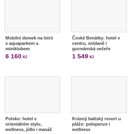
Mobilní domek na Istrii
České Benátky: hotel v
s aquaparkem a
centru, snídaně i
miniklubem
gurmánská večeře
6 160
1 549
Kč
Kč
Polsko: hotel v
Krásný baltský resort u
orientálním stylu,
pláže: polopenze i
wellness, jídlo i masáž
wellness