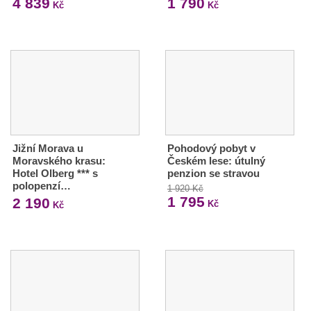
4 839
1 790
Kč
Kč
Jižní Morava u
Pohodový pobyt v
Moravského krasu:
Českém lese: útulný
Hotel Olberg *** s
penzion se stravou
polopenzí…
1 920 Kč
1 795
2 190
Kč
Kč