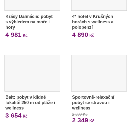
Krásy Dalmácie: pobyt
4* hotel v Krušných
s výhledem na moře i
horách s wellness a
hory
polopenzí
4 981
4 890
Kč
Kč
Balt: pobyt v klidné
Sportovně-relaxační
lokalitě 250 m od pláže i
pobyt se stravou i
wellness
wellness
3 654
2 599 Kč
Kč
2 349
Kč