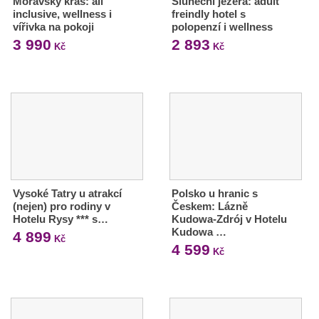
Moravský kras: all
Sluneční jezera: adult
inclusive, wellness i
freindly hotel s
vířivka na pokoji
polopenzí i wellness
3 990
2 893
Kč
Kč
Vysoké Tatry u atrakcí
Polsko u hranic s
(nejen) pro rodiny v
Českem: Lázně
Hotelu Rysy *** s…
Kudowa-Zdrój v Hotelu
Kudowa …
4 899
Kč
4 599
Kč