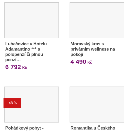
Luhačovice v Hotelu
Moravský kras s
Adamantino *** s
privátním wellness na
polopenzí či plnou
pokoji
penzí…
4 490
Kč
6 792
Kč
-48 %
Pohádkový pobyt -
Romantika u Českého