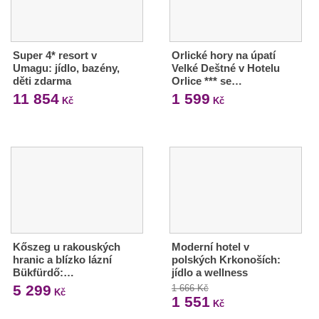
Super 4* resort v
Orlické hory na úpatí
Umagu: jídlo, bazény,
Velké Deštné v Hotelu
děti zdarma
Orlice *** se…
11 854
1 599
Kč
Kč
Kőszeg u rakouských
Moderní hotel v
hranic a blízko lázní
polských Krkonoších:
Bükfürdő:…
jídlo a wellness
5 299
1 666 Kč
Kč
1 551
Kč