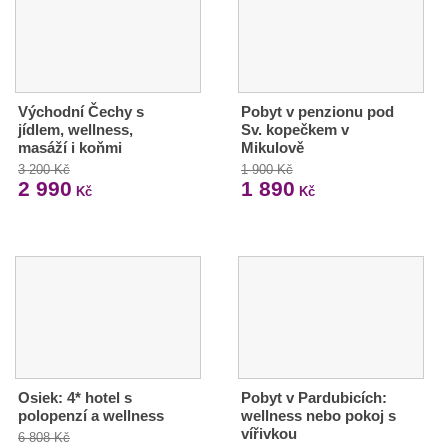
Východní Čechy s
Pobyt v penzionu pod
jídlem, wellness,
Sv. kopečkem v
masáží i koňmi
Mikulově
3 200 Kč
1 900 Kč
2 990
1 890
Kč
Kč
Osiek: 4* hotel s
Pobyt v Pardubicích:
polopenzí a wellness
wellness nebo pokoj s
vířivkou
6 808 Kč