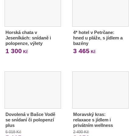
Horská chata v
4* hotel v Petrčane:
Jeseníkách: snídaně i
hned u pláže, s jídlem a
polopenze, výlety
bazény
1 300
3 465
Kč
Kč
Dovolená v Bašce Vodě
Moravský kras:
se snídaní či polopenzí
relaxace s jídlem i
plus
privátním wellness
6 018 Kč
2 490 Kč