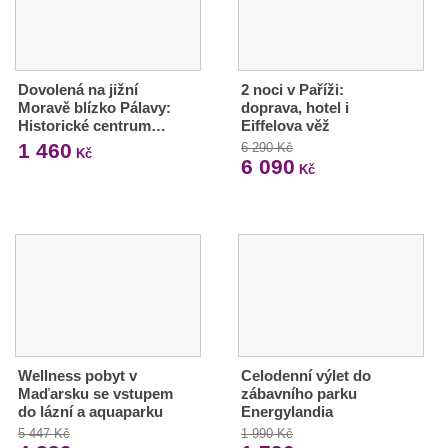
Dovolená na jižní
2 noci v Paříži:
Moravě blízko Pálavy:
doprava, hotel i
Historické centrum…
Eiffelova věž
1 460
6 290 Kč
Kč
6 090
Kč
Wellness pobyt v
Celodenní výlet do
Maďarsku se vstupem
zábavního parku
do lázní a aquaparku
Energylandia
5 447 Kč
1 990 Kč