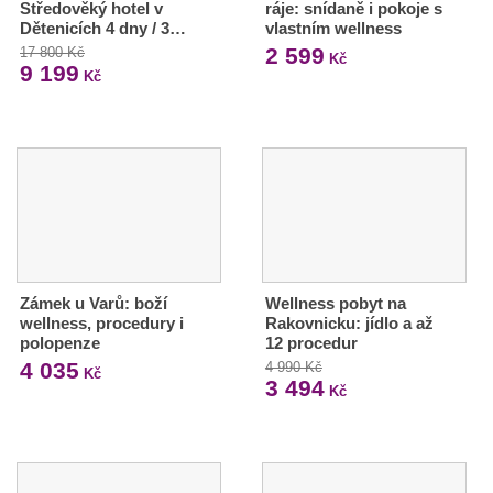
Středověký hotel v
ráje: snídaně i pokoje s
Dětenicích 4 dny / 3…
vlastním wellness
2 599
17 800 Kč
Kč
9 199
Kč
Zámek u Varů: boží
Wellness pobyt na
wellness, procedury i
Rakovnicku: jídlo a až
polopenze
12 procedur
4 035
4 990 Kč
Kč
3 494
Kč