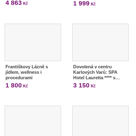
4 863
1 999
Kč
Kč
Františkovy Lázně s
Dovolená v centru
jídlem, wellness i
Karlových Varů: SPA
procedurami
Hotel Lauretta **** s…
1 800
3 150
Kč
Kč