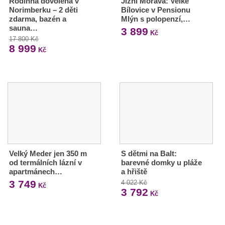
Rodinná dovolená v
Jižní Morava: Velké
Norimberku – 2 děti
Bílovice v Pensionu
zdarma, bazén a
Mlýn s polopenzí,…
sauna…
3 899
Kč
17 800 Kč
8 999
Kč
Velký Meder jen 350 m
S dětmi na Balt:
od termálních lázní v
barevné domky u pláže
apartmánech…
a hřiště
3 749
4 022 Kč
Kč
3 792
Kč