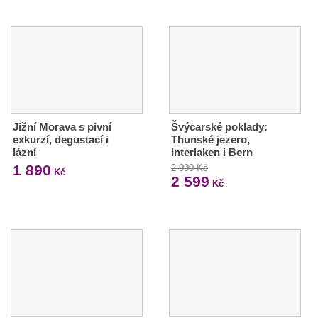
Jižní Morava s pivní
Švýcarské poklady:
exkurzí, degustací i
Thunské jezero,
lázní
Interlaken i Bern
1 890
2 990 Kč
Kč
2 599
Kč