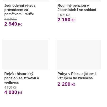
Jednodenní výlet s
Rodinný penzion v
průvodcem za
Jeseníkách i se snídaní
památkami Paříže
2 600 Kč
2 190
2 999 Kč
Kč
2 949
Kč
Rejvíz: historický
Pobyt v Písku s jídlem i
penzion se stravou a
vstupem do wellness
wellness
2 299
Kč
4 600 Kč
4 000
Kč