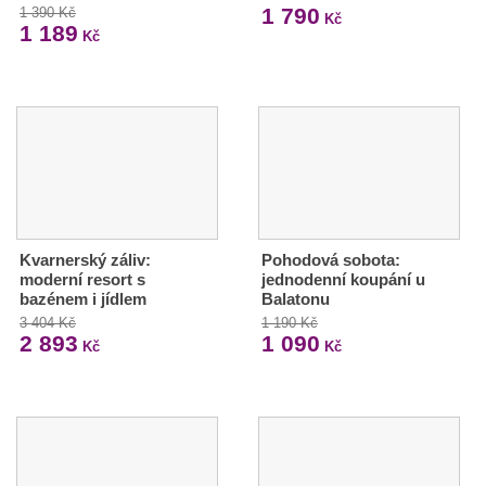
1 790
1 390 Kč
Kč
1 189
Kč
Kvarnerský záliv:
Pohodová sobota:
moderní resort s
jednodenní koupání u
bazénem i jídlem
Balatonu
3 404 Kč
1 190 Kč
2 893
1 090
Kč
Kč