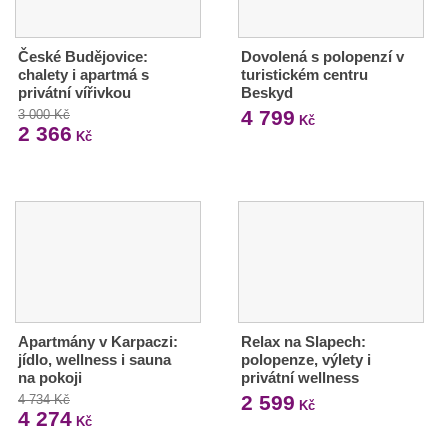
České Budějovice:
Dovolená s polopenzí v
chalety i apartmá s
turistickém centru
privátní vířivkou
Beskyd
4 799
3 000 Kč
Kč
2 366
Kč
Apartmány v Karpaczi:
Relax na Slapech:
jídlo, wellness i sauna
polopenze, výlety i
na pokoji
privátní wellness
2 599
4 734 Kč
Kč
4 274
Kč