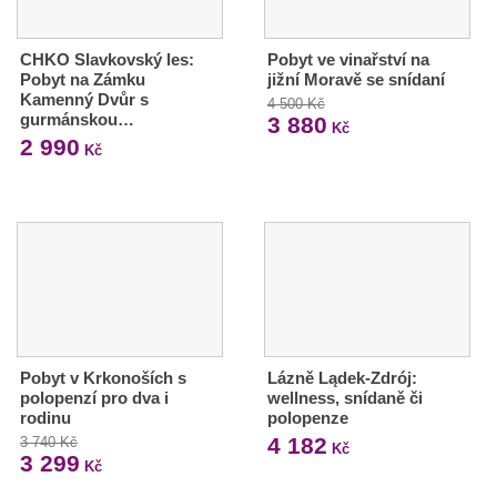
CHKO Slavkovský les:
Pobyt ve vinařství na
Pobyt na Zámku
jižní Moravě se snídaní
Kamenný Dvůr s
4 500 Kč
gurmánskou…
3 880
Kč
2 990
Kč
Pobyt v Krkonoších s
Lázně Lądek-Zdrój:
polopenzí pro dva i
wellness, snídaně či
rodinu
polopenze
4 182
3 740 Kč
Kč
3 299
Kč