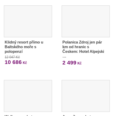
Klidný resort přímo u
Polanica Zdroj jen pár
Baltského moře s
km od hranic s
polopenzí
Českem: Hotel Alpejski
…
12 047 Kč
10 686
2 499
Kč
Kč