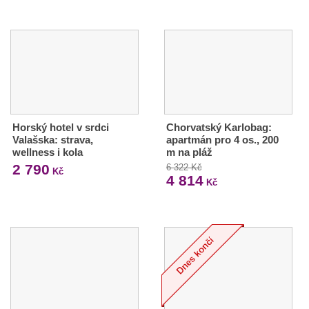
Horský hotel v srdci
Chorvatský Karlobag:
Valašska: strava,
apartmán pro 4 os., 200
wellness i kola
m na pláž
2 790
6 322 Kč
Kč
4 814
Kč