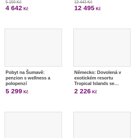
5 159 Kč
13 443 Kč
4 642
12 495
Kč
Kč
Pobyt na Šumavě:
Německo: Dovolená v
penzion s wellness a
exotickém resortu
polopenzí
Tropical Islands se…
5 299
2 226
Kč
Kč