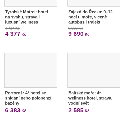
Tyrolské Matrei: hotel
Zájezd do Řecka: 9–12
na svahu, strava i
nocí u moře, v ceně
luxusní wellness
autobus i trajekt
4 717 Kč
9 990 Kč
4 377
9 690
Kč
Kč
Portorož: 4* hotel se
Baltské moře: 4*
snídaní nebo polopenzí,
wellness hotel, strava,
bazény
vodní svět
6 383
2 585
Kč
Kč