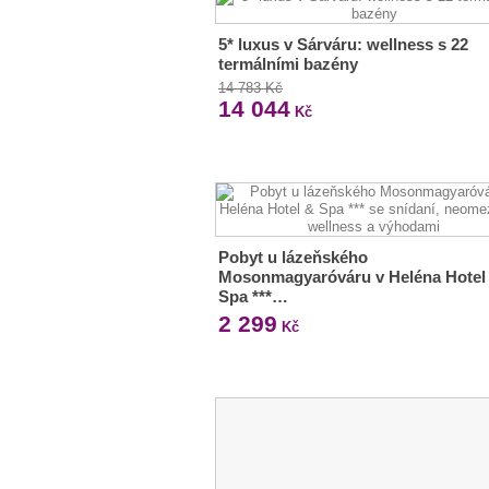
5* luxus v Sárváru: wellness s 22
termálními bazény
14 783 Kč
14 044
Kč
Pobyt u lázeňského
Mosonmagyaróváru v Heléna Hotel
Spa ***…
2 299
Kč