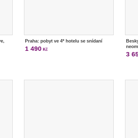
ve,
Praha: pobyt ve 4* hotelu se snídaní
Besky
neom
1 490
Kč
3 6