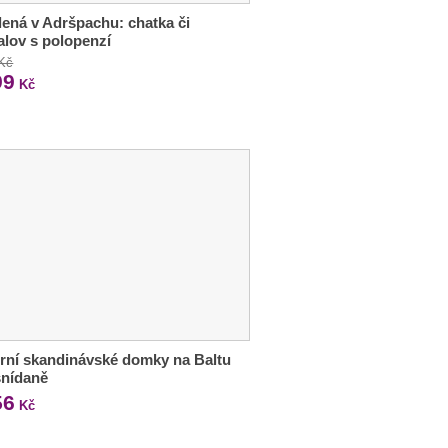
ená v Adršpachu: chatka či
lov s polopenzí
 Kč
99
Kč
ní skandinávské domky na Baltu
 snídaně
56
Kč