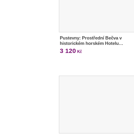
Pustevny: Prostřední Bečva v
historickém horském Hotelu…
3 120
Kč