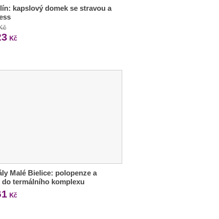
ín: kapslový domek se stravou a
ess
 Kč
23
Kč
ly Malé Bielice: polopenze a
 do termálního komplexu
61
Kč