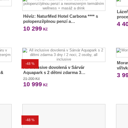
Lázeň
Hévíz: NaturMed Hotel Carbona **** s
proc
polopenzí/plnou penzí a…
4 4
10 299
Kč
Morav
-48 %
All inclusive dovolená v Sárvár
vířiv
 &
Aquapark s 2 dětmi zdarma 3…
3 9
21 200 Kč
10 999
Kč
-48 %