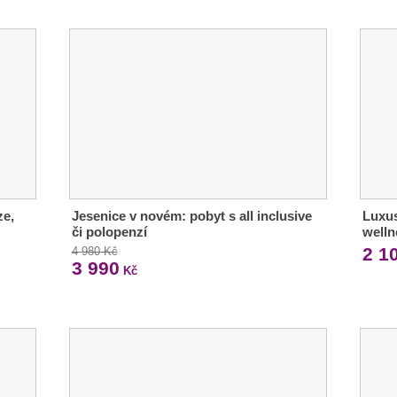
ze,
Jesenice v novém: pobyt s all inclusive
Luxus
či polopenzí
welln
2 1
4 980 Kč
3 990
Kč