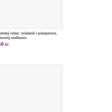
dský relax: snídaně i polopenze,
ezený wellness
50
Kč