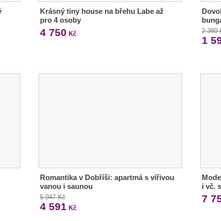
ý
Krásný tiny house na břehu Labe až
Dovol
pro 4 osoby
bunga
4 750
2 380
Kč
1 5
Romantika v Dobříši: apartmá s vířivou
Moder
vanou i saunou
i vč.
7 7
5 947 Kč
4 591
Kč