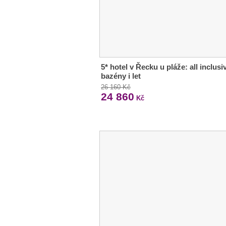
5* hotel v Řecku u pláže: all inclusi
bazény i let
26 160 Kč
24 860
Kč