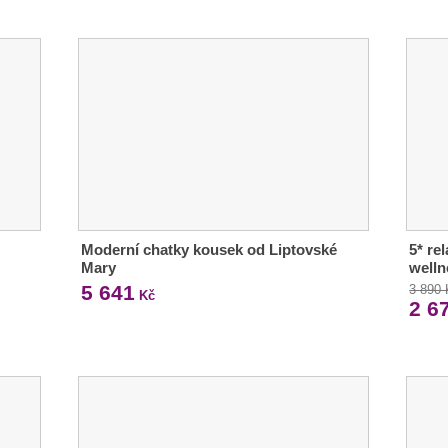
Moderní chatky kousek od Liptovské
5* re
Mary
welln
5 641
3 890
Kč
2 6