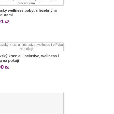
ský wellness pobyt s léčebnými
edurami
01
Kč
ský kras: all inclusive, wellness i
ka na pokoji
90
Kč