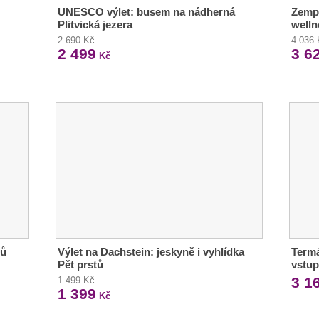
UNESCO výlet: busem na nádherná
Zempl
Plitvická jezera
welln
2 690 Kč
4 036
2 499
3 6
Kč
mů
Výlet na Dachstein: jeskyně i vyhlídka
Termá
Pět prstů
vstup
3 1
1 499 Kč
1 399
Kč