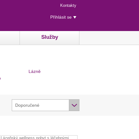
Menu
Kontakty
rychlého
Uživatelské
přístupu
Přihlásit se
menu
Služby
Lázně
e
Doporučené