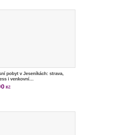
ní pobyt v Jeseníkách: strava,
ess i venkovní…
00
Kč