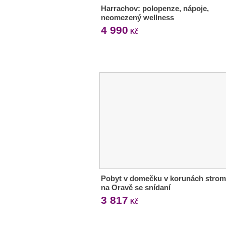
Harrachov: polopenze, nápoje,
neomezený wellness
4 990
Kč
Pobyt v domečku v korunách stro
na Oravě se snídaní
3 817
Kč