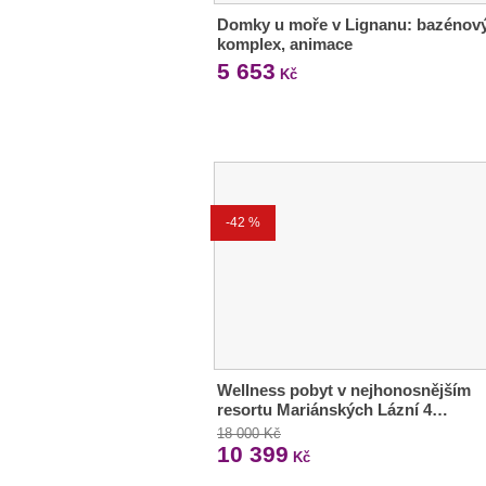
Domky u moře v Lignanu: bazénov
komplex, animace
5 653
Kč
-42 %
Wellness pobyt v nejhonosnějším
resortu Mariánských Lázní 4…
18 000 Kč
10 399
Kč