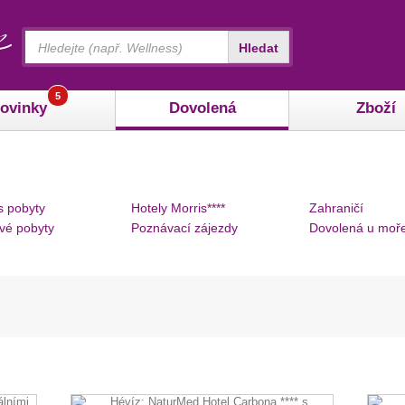
Vyhledávání
Hledat
5
ovinky
Dovolená
Zboží
s pobyty
Hotely Morris****
Zahraničí
vé pobyty
Poznávací zájezdy
Dovolená u moř