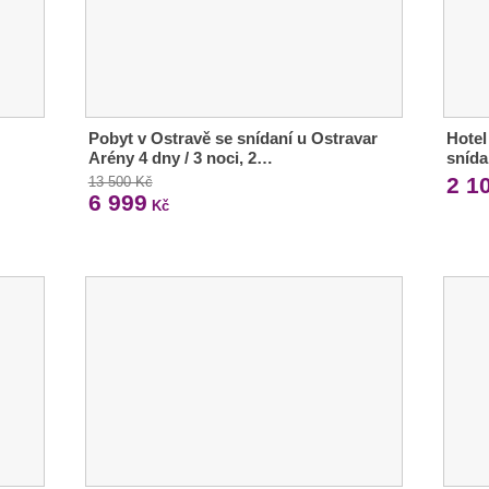
Pobyt v Ostravě se snídaní u Ostravar
Hotel
Arény 4 dny / 3 noci, 2…
snída
2 1
13 500 Kč
6 999
Kč