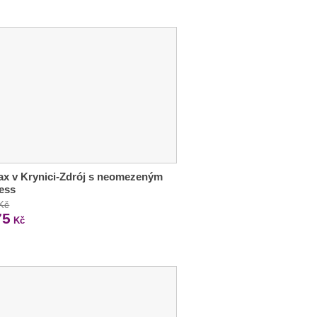
lax v Krynici-Zdrój s neomezeným
ess
 Kč
75
Kč