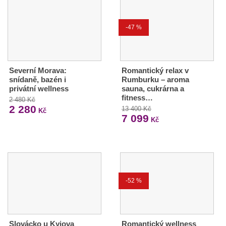
-47 %
Severní Morava:
Romantický relax v
snídaně, bazén i
Rumburku – aroma
privátní wellness
sauna, cukrárna a
fitness…
2 480 Kč
2 280
13 400 Kč
Kč
7 099
Kč
-52 %
Slovácko u Kyjova
Romantický wellness