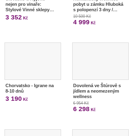
nejen pro vinaře:
pobyt u zámku Hluboká
Stylové Vinné sklepy…
s polopenzí 3 dny /…
3 352
10 500 Kč
Kč
4 999
Kč
Chorvatsko - Igrane na
Dovolená ve Štúrově s
8-10 dnů
jídlem a neomezeným
wellness
3 190
Kč
6 954 Kč
6 298
Kč