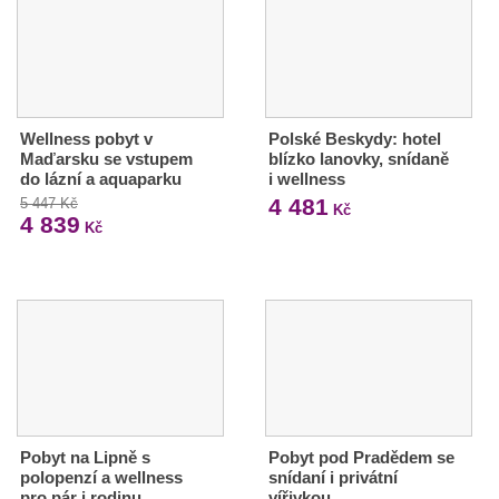
Wellness pobyt v
Polské Beskydy: hotel
Maďarsku se vstupem
blízko lanovky, snídaně
do lázní a aquaparku
i wellness
4 481
5 447 Kč
Kč
4 839
Kč
Pobyt na Lipně s
Pobyt pod Pradědem se
polopenzí a wellness
snídaní i privátní
pro pár i rodinu
vířivkou