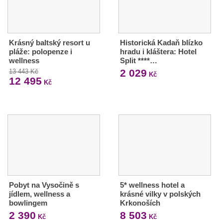
Krásný baltský resort u
Historická Kadaň blízko
pláže: polopenze i
hradu i kláštera: Hotel
wellness
Split ****…
2 029
13 443 Kč
Kč
12 495
Kč
Pobyt na Vysočině s
5* wellness hotel a
jídlem, wellness a
krásné vilky v polských
bowlingem
Krkonoších
2 390
8 503
Kč
Kč