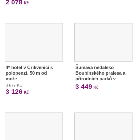
2 078
Kč
4* hotel v Crikvenici s
Šumava nedaleko
polopenzí, 50 m od
Boubínského pralesa a
moře
přírodních parků v…
3 449
3 677 Kč
Kč
3 126
Kč