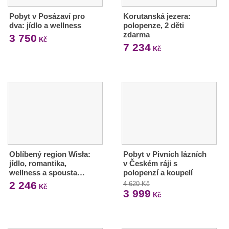
Pobyt v Posázaví pro
Korutanská jezera:
dva: jídlo a wellness
polopenze, 2 děti
zdarma
3 750
Kč
7 234
Kč
Oblíbený region Wisła:
Pobyt v Pivních lázních
jídlo, romantika,
v Českém ráji s
wellness a spousta…
polopenzí a koupelí
2 246
4 620 Kč
Kč
3 999
Kč