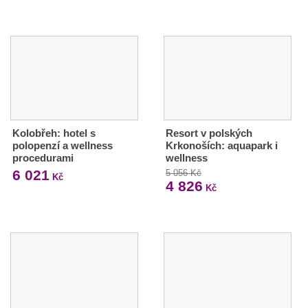
Kolobřeh: hotel s
Resort v polských
polopenzí a wellness
Krkonoších: aquapark i
procedurami
wellness
6 021
5 056 Kč
Kč
4 826
Kč