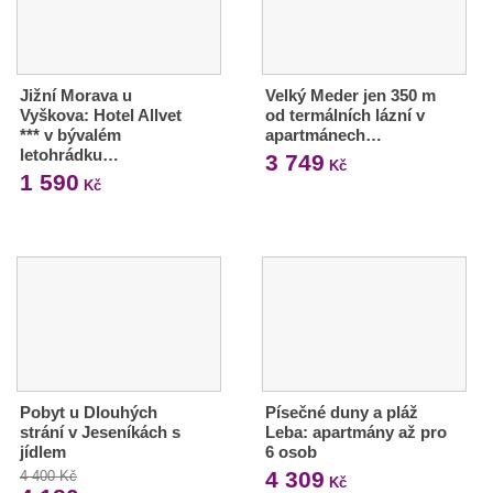
Jižní Morava u
Velký Meder jen 350 m
Vyškova: Hotel Allvet
od termálních lázní v
*** v bývalém
apartmánech…
letohrádku…
3 749
Kč
1 590
Kč
Pobyt u Dlouhých
Písečné duny a pláž
strání v Jeseníkách s
Leba: apartmány až pro
jídlem
6 osob
4 309
4 400 Kč
Kč