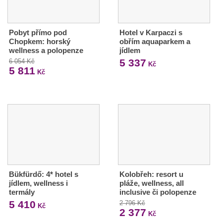
Pobyt přímo pod
Hotel v Karpaczi s
Chopkem: horský
obřím aquaparkem a
wellness a polopenze
jídlem
5 337
6 054 Kč
Kč
5 811
Kč
Bükfürdő: 4* hotel s
Kolobřeh: resort u
jídlem, wellness i
pláže, wellness, all
termály
inclusive či polopenze
5 410
2 796 Kč
Kč
2 377
Kč