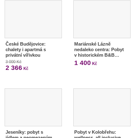
České Budějovice:
Mariánské Lázně
chalety i apartmá s
nedaleko centra: Pobyt
privátní vířivkou
v historickém B&B…
1 400
3 000 Kč
Kč
2 366
Kč
Jeseníky: pobyt s
Pobyt v Kolobřehu:
jídlem a neomezeným
wellness, all inclusive