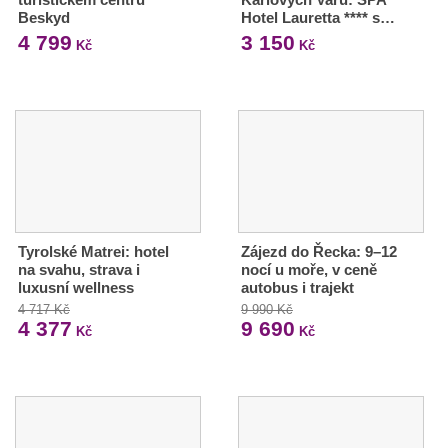
Beskyd
Hotel Lauretta **** s…
4 799
3 150
Kč
Kč
Tyrolské Matrei: hotel
Zájezd do Řecka: 9–12
na svahu, strava i
nocí u moře, v ceně
luxusní wellness
autobus i trajekt
4 717 Kč
9 990 Kč
4 377
9 690
Kč
Kč