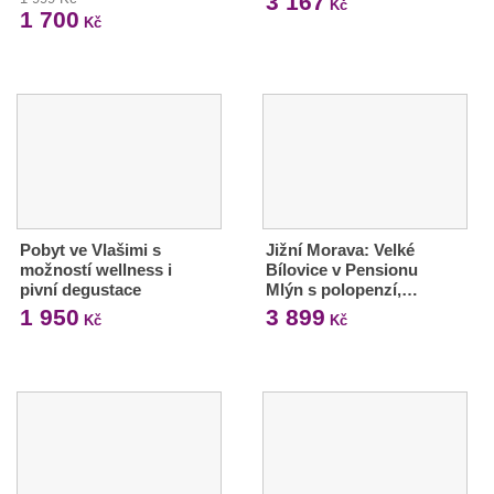
3 167
Kč
1 700
Kč
Pobyt ve Vlašimi s
Jižní Morava: Velké
možností wellness i
Bílovice v Pensionu
pivní degustace
Mlýn s polopenzí,…
1 950
3 899
Kč
Kč