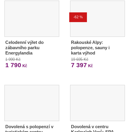
-62 %
Celodenní výlet do
Rakouské Alpy:
zábavního parku
polopenze, sauny i
Energylandia
karta výhod
1 990 Kč
19 695 Kč
1 790
7 397
Kč
Kč
Dovolená s polopenzí v
Dovolená v centru
turistickém centru
Karlových Varů: SPA