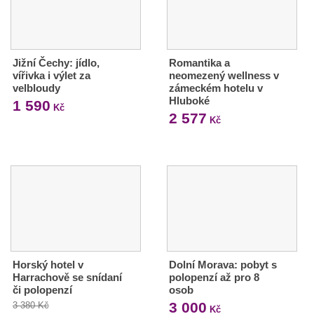
Jižní Čechy: jídlo,
Romantika a
vířivka i výlet za
neomezený wellness v
velbloudy
zámeckém hotelu v
Hluboké
1 590
Kč
2 577
Kč
Horský hotel v
Dolní Morava: pobyt s
Harrachově se snídaní
polopenzí až pro 8
či polopenzí
osob
3 000
3 380 Kč
Kč