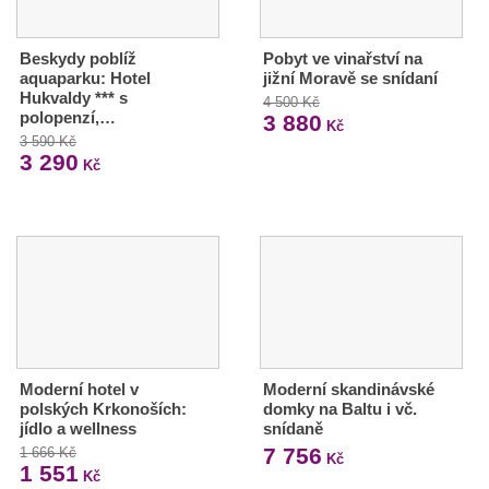
Beskydy poblíž
Pobyt ve vinařství na
aquaparku: Hotel
jižní Moravě se snídaní
Hukvaldy *** s
4 500 Kč
polopenzí,…
3 880
Kč
3 590 Kč
3 290
Kč
Moderní hotel v
Moderní skandinávské
polských Krkonoších:
domky na Baltu i vč.
jídlo a wellness
snídaně
7 756
1 666 Kč
Kč
1 551
Kč