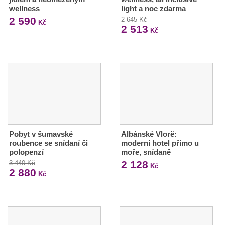
wellness
light a noc zdarma
2 590
2 645 Kč
Kč
2 513
Kč
Pobyt v šumavské
Albánské Vlorë:
roubence se snídaní či
moderní hotel přímo u
polopenzí
moře, snídaně
2 128
3 440 Kč
Kč
2 880
Kč