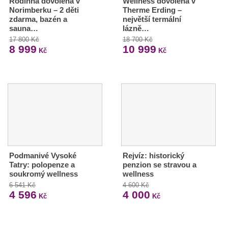
Rodinná dovolená v
Wellness dovolená v
Norimberku – 2 děti
Therme Erding –
zdarma, bazén a
největší termální
sauna…
lázně…
17 800 Kč
18 700 Kč
8 999
10 999
Kč
Kč
Podmanivé Vysoké
Rejvíz: historický
Tatry: polopenze a
penzion se stravou a
soukromý wellness
wellness
6 541 Kč
4 600 Kč
4 596
4 000
Kč
Kč