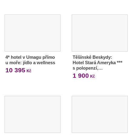
4* hotel v Umagu přímo
Těšínské Beskydy:
u moře: jídlo a wellness
Hotel Stará Ameryka ***
s polopenzí,…
10 395
Kč
1 900
Kč