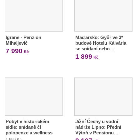
Igrane - Penzion
Maďarsko: Győr ve 3*
Mihaljević
budově Hotelu Kálvária
se snídaní nebo…
7 990
Kč
1 899
Kč
Pobyt v historickém
Jižní Čechy u vodní
sídle: snídaně či
nádrže Lipno: Přední
polopenze a wellness
Výtoň v Pensionu…
1 999 Kč