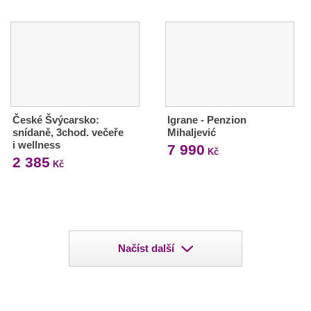
České Švýcarsko:
Igrane - Penzion
snídaně, 3chod. večeře
Mihaljević
i wellness
7 990
Kč
2 385
Kč
Načíst další