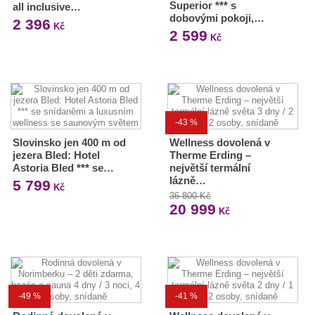
Superior *** s
all inclusive…
dobovými pokoji,…
2 396
Kč
2 599
Kč
-43 %
Slovinsko jen 400 m od
Wellness dovolená v
jezera Bled: Hotel
Therme Erding –
Astoria Bled *** se…
největší termální
lázně…
5 799
Kč
36 800 Kč
20 999
Kč
-49 %
-41 %