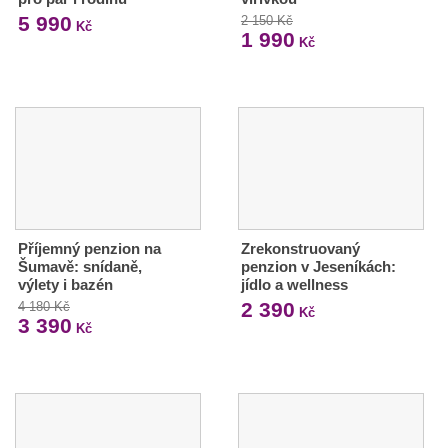
5 990
2 150 Kč
Kč
1 990
Kč
Příjemný penzion na
Zrekonstruovaný
Šumavě: snídaně,
penzion v Jeseníkách:
výlety i bazén
jídlo a wellness
2 390
4 180 Kč
Kč
3 390
Kč