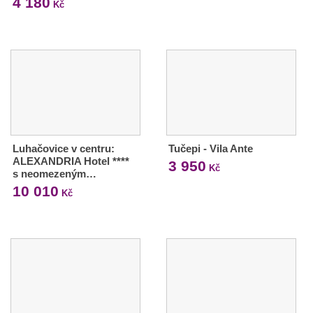
4 180
Kč
Luhačovice v centru:
Tučepi - Vila Ante
ALEXANDRIA Hotel ****
3 950
Kč
s neomezeným…
10 010
Kč