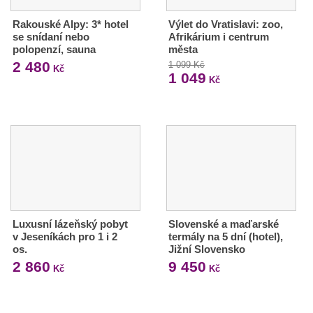
Rakouské Alpy: 3* hotel
Výlet do Vratislavi: zoo,
se snídaní nebo
Afrikárium i centrum
polopenzí, sauna
města
2 480
1 099 Kč
Kč
1 049
Kč
Luxusní lázeňský pobyt
Slovenské a maďarské
v Jeseníkách pro 1 i 2
termály na 5 dní (hotel),
os.
Jižní Slovensko
2 860
9 450
Kč
Kč