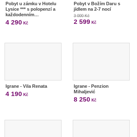
Pobyt u zámku v Hotelu
Pobyt v Božím Daru s
Lysice *** s polopenzí a
jídlem na 2-7 nocí
každodenním…
3 000 Kč
2 599
4 290
Kč
Kč
Igrane - Vila Renata
Igrane - Penzion
Mihaljević
4 190
Kč
8 250
Kč