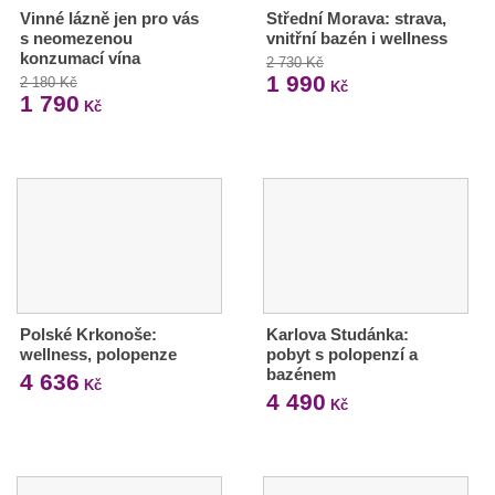
Vinné lázně jen pro vás
Střední Morava: strava,
s neomezenou
vnitřní bazén i wellness
konzumací vína
2 730 Kč
1 990
2 180 Kč
Kč
1 790
Kč
Polské Krkonoše:
Karlova Studánka:
wellness, polopenze
pobyt s polopenzí a
bazénem
4 636
Kč
4 490
Kč