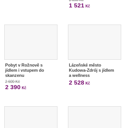
1 521
Kč
Pobyt v Rožnově s
Lázeňské město
jídlem i vstupem do
Kudowa-Zdrój s jídlem
skanzenu
a wellness
2 528
2 600 Kč
Kč
2 390
Kč