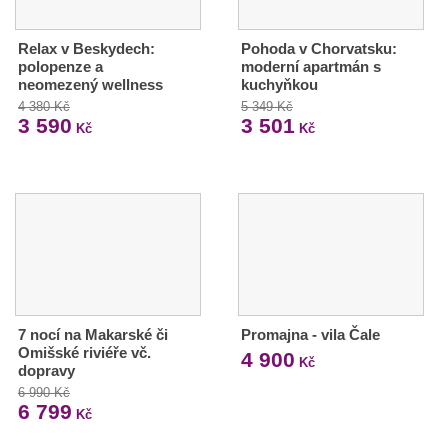
Relax v Beskydech:
Pohoda v Chorvatsku:
polopenze a
moderní apartmán s
neomezený wellness
kuchyňkou
4 380 Kč
5 349 Kč
3 590
3 501
Kč
Kč
7 nocí na Makarské či
Promajna - vila Čale
Omišské riviéře vč.
4 900
Kč
dopravy
6 990 Kč
6 799
Kč