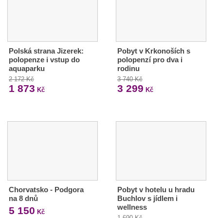
Polská strana Jizerek:
Pobyt v Krkonoších s
polopenze i vstup do
polopenzí pro dva i
aquaparku
rodinu
2 172 Kč
3 740 Kč
1 873
3 299
Kč
Kč
Chorvatsko - Podgora
Pobyt v hotelu u hradu
na 8 dnů
Buchlov s jídlem i
wellness
5 150
Kč
1 690 Kč