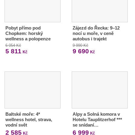
Pobyt přímo pod
Zájezd do Řecka: 9–12
Chopkem: horský
nocí u moře, v ceně
wellness a polopenze
autobus i trajekt
6 054 Kč
9 990 Kč
5 811
9 690
Kč
Kč
Baltské moře: 4*
Alpy a Solná komora v
wellness hotel, strava,
Hotelu Tauplitzerhof ***
vodní svět
se snídaní…
2 585
6 999
Kč
Kč