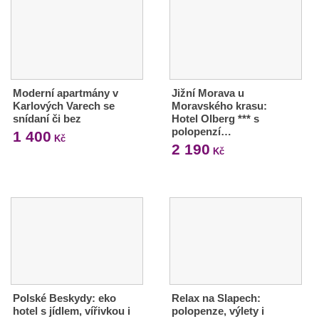
Moderní apartmány v
Jižní Morava u
Karlových Varech se
Moravského krasu:
snídaní či bez
Hotel Olberg *** s
polopenzí…
1 400
Kč
2 190
Kč
Polské Beskydy: eko
Relax na Slapech:
hotel s jídlem, vířivkou i
polopenze, výlety i