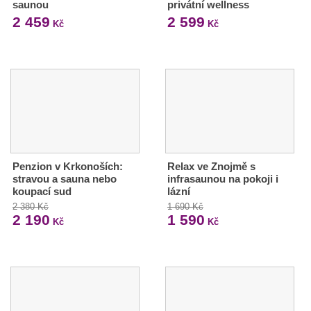
saunou
privátní wellness
2 459
2 599
Kč
Kč
Penzion v Krkonoších:
Relax ve Znojmě s
stravou a sauna nebo
infrasaunou na pokoji i
koupací sud
lázní
2 380 Kč
1 690 Kč
2 190
1 590
Kč
Kč