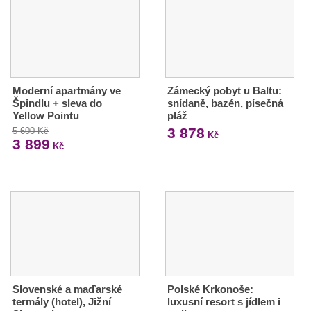
Moderní apartmány ve
Zámecký pobyt u Baltu:
Špindlu + sleva do
snídaně, bazén, písečná
Yellow Pointu
pláž
3 878
5 600 Kč
Kč
3 899
Kč
Slovenské a maďarské
Polské Krkonoše:
termály (hotel), Jižní
luxusní resort s jídlem i