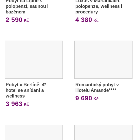
Pobyt na Lipně s
Luxus v Mariánkách:
polopenzí, saunou i
polopenze, wellness i
bazénem
procedury
2 590
4 380
Kč
Kč
Pobyt v Berlíně: 4*
Romantický pobyt v
hotel se snídaní a
Hotelu Amande****
wellness
9 690
Kč
3 963
Kč