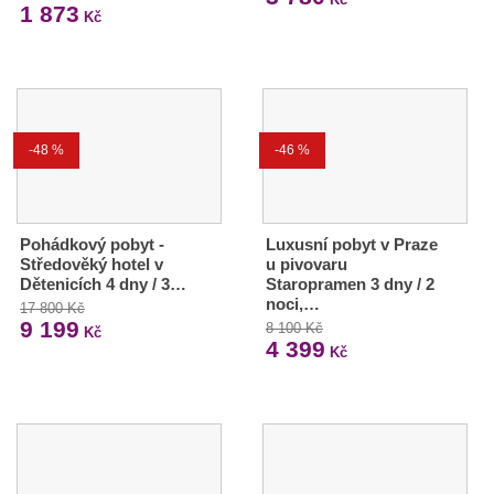
1 873
Kč
-48 %
-46 %
Pohádkový pobyt -
Luxusní pobyt v Praze
Středověký hotel v
u pivovaru
Dětenicích 4 dny / 3…
Staropramen 3 dny / 2
noci,…
17 800 Kč
9 199
8 100 Kč
Kč
4 399
Kč