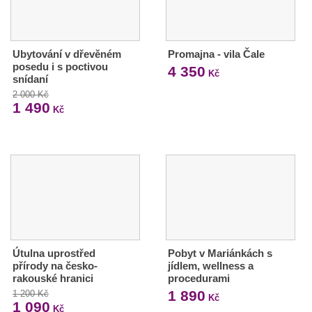
Ubytování v dřevěném
Promajna - vila Čale
posedu i s poctivou
4 350
Kč
snídaní
2 000 Kč
1 490
Kč
Útulna uprostřed
Pobyt v Mariánkách s
přírody na česko-
jídlem, wellness a
rakouské hranici
procedurami
1 890
1 200 Kč
Kč
1 090
Kč