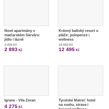
Nové apartmány v
Krásný baltský resort u
maďarském Sárváru:
pláže: polopenze i
jídlo i lázně
wellness
3 404 Kč
13 443 Kč
2 893
12 495
Kč
Kč
Igrane - Vila Zoran
Tyrolské Matrei: hotel
na svahu, strava i
4 275
Kč
luxusní wellness