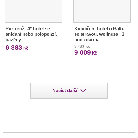
Portorož: 4* hotel se
Kolobřeh: hotel u Baltu
snídaní nebo polopenzí,
se stravou, wellness i 1
bazény
noc zdarma
6 383
9 483 Kč
Kč
9 009
Kč
Načíst další