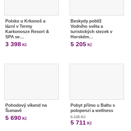
Polsko u Krkonoš a
Beskydy poblíž
lázní v Termy
Vodního světa a
Karkonosze Resort &
turistických stezek v
SPA se…
Horském…
3 398
5 205
Kč
Kč
Pohodový víkend na
Pobyt přímo u Baltu s
Šumavě
polopenzí a wellness
5 690
6 136 Kč
Kč
5 711
Kč