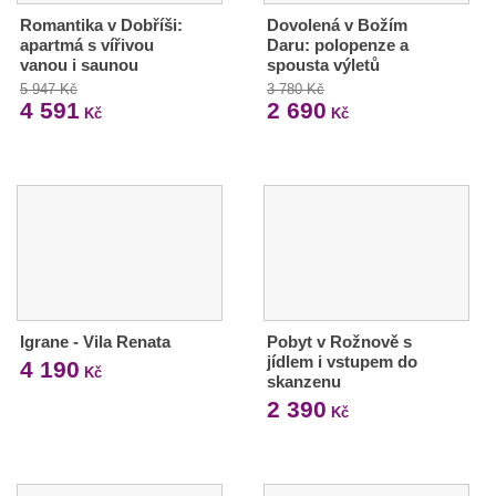
Romantika v Dobříši:
Dovolená v Božím
apartmá s vířivou
Daru: polopenze a
vanou i saunou
spousta výletů
5 947 Kč
3 780 Kč
4 591
2 690
Kč
Kč
Igrane - Vila Renata
Pobyt v Rožnově s
jídlem i vstupem do
4 190
Kč
skanzenu
2 390
Kč