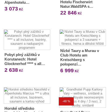
Hotelu Fischerwirt
Alpenhotelu…
Natur.WaldSPA s…
3 073
Kč
22 846
Kč
Nízké Taury a Murau v
Pobyt plný zážitků v
Club Hotelu am
Korutanech: Hotel
Kreischberg s
Glocknerhof **** s all…
polopenzí…
2 638
6 999
Kč
Kč
-48 %
Horské středisko