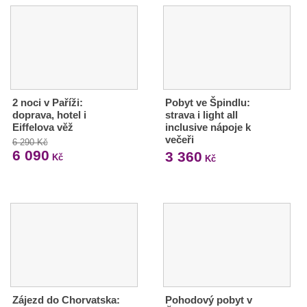
2 noci v Paříži:
Pobyt ve Špindlu:
doprava, hotel i
strava i light all
Eiffelova věž
inclusive nápoje k
večeři
6 290 Kč
6 090
3 360
Kč
Kč
Zájezd do Chorvatska:
Pohodový pobyt v