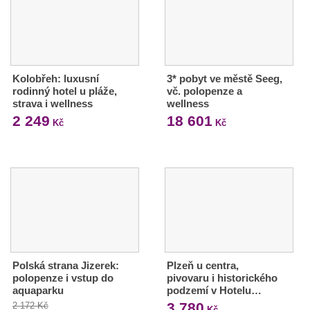
Kolobřeh: luxusní
3* pobyt ve městě Seeg,
rodinný hotel u pláže,
vč. polopenze a
strava i wellness
wellness
2 249
18 601
Kč
Kč
Polská strana Jizerek:
Plzeň u centra,
polopenze i vstup do
pivovaru i historického
aquaparku
podzemí v Hotelu…
3 780
2 172 Kč
Kč