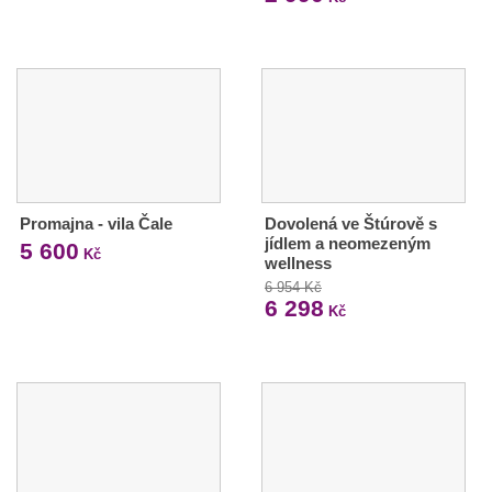
Promajna - vila Čale
Dovolená ve Štúrově s
jídlem a neomezeným
5 600
Kč
wellness
6 954 Kč
6 298
Kč