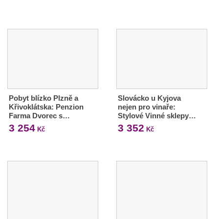
Pobyt blízko Plzně a
Slovácko u Kyjova
Křivoklátska: Penzion
nejen pro vinaře:
Farma Dvorec s…
Stylové Vinné sklepy…
3 254
3 352
Kč
Kč