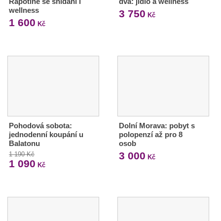
Rapotíně se snídaní i
dva: jídlo a wellness
wellness
3 750
Kč
1 600
Kč
Pohodová sobota:
Dolní Morava: pobyt s
jednodenní koupání u
polopenzí až pro 8
Balatonu
osob
3 000
1 190 Kč
Kč
1 090
Kč