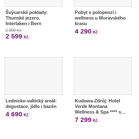
Švýcarské poklady:
Pobyt s polopenzí i
Thunské jezero,
wellness u Moravského
Interlaken i Bern
krasu
4 290
2 990 Kč
Kč
2 599
Kč
Lednicko-valtický areál:
Kudowa-Zdrój: Hotel
degustace, jídlo i bazén
Verde Montana
Wellness & Spa **** s…
4 690
Kč
7 299
Kč