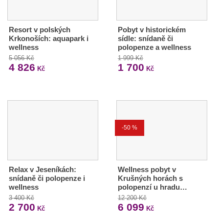
Resort v polských
Pobyt v historickém
Krkonoších: aquapark i
sídle: snídaně či
wellness
polopenze a wellness
5 056 Kč
1 999 Kč
4 826
1 700
Kč
Kč
-50 %
Relax v Jeseníkách:
Wellness pobyt v
snídaně či polopenze i
Krušných horách s
wellness
polopenzí u hradu…
3 400 Kč
12 200 Kč
2 700
6 099
Kč
Kč