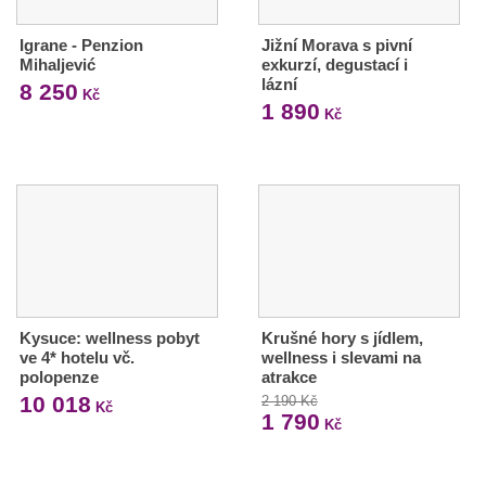
Igrane - Penzion
Jižní Morava s pivní
Mihaljević
exkurzí, degustací i
lázní
8 250
Kč
1 890
Kč
Kysuce: wellness pobyt
Krušné hory s jídlem,
ve 4* hotelu vč.
wellness i slevami na
polopenze
atrakce
10 018
2 190 Kč
Kč
1 790
Kč