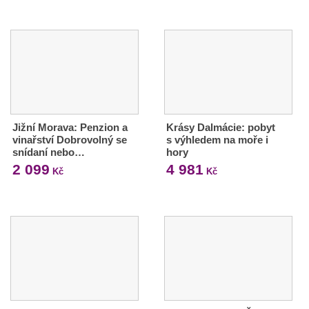
Jižní Morava: Penzion a
Krásy Dalmácie: pobyt
vinařství Dobrovolný se
s výhledem na moře i
snídaní nebo…
hory
2 099
4 981
Kč
Kč