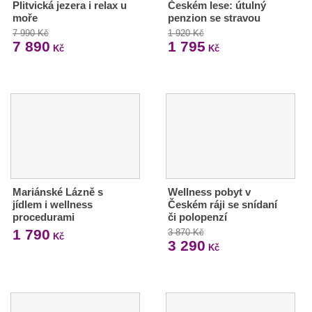
Plitvická jezera i relax u
Českém lese: útulný
moře
penzion se stravou
7 990 Kč
1 920 Kč
7 890
1 795
Kč
Kč
Mariánské Lázně s
Wellness pobyt v
jídlem i wellness
Českém ráji se snídaní
procedurami
či polopenzí
1 790
3 870 Kč
Kč
3 290
Kč