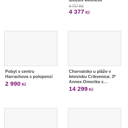
4 717 Kč
4 377
Kč
Pobyt v centru
Chorvatsko u pláže v
Harrachova s polopenzí
letovisku Crikvenica: 3*
Annex Omorika s…
2 990
Kč
14 299
Kč