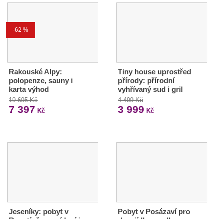
-62 %
Rakouské Alpy:
Tiny house uprostřed
polopenze, sauny i
přírody: přírodní
karta výhod
vyhřívaný sud i gril
19 695 Kč
4 499 Kč
7 397
3 999
Kč
Kč
Jeseníky: pobyt v
Pobyt v Posázaví pro