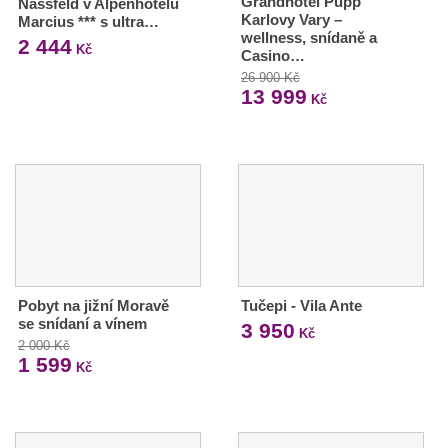
Grandhotel Pupp
Nassfeld v Alpenhotelu
Karlovy Vary –
Marcius *** s ultra…
wellness, snídaně a
2 444
Kč
Casino…
26 900 Kč
13 999
Kč
Pobyt na jižní Moravě
Tučepi - Vila Ante
se snídaní a vínem
3 950
Kč
2 000 Kč
1 599
Kč