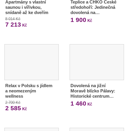
Apartmány s vlastní
Teplice a CHKO České
saunou i vířivkou,
středohoří: Jedinečná
snídaně až ke dveřím
dovolená na…
1 900
8 014 Kč
Kč
7 213
Kč
Relax v Polsku s jídlem
Dovolená na jižní
a neomezeným
Moravě blízko Pálavy:
wellness
Historické centrum…
1 460
2 700 Kč
Kč
2 585
Kč