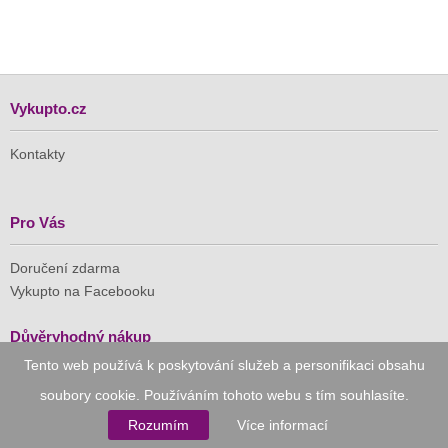
Vykupto.cz
Kontakty
Pro Vás
Doručení zdarma
Vykupto na Facebooku
Důvěryhodný nákup
Tento web používá k poskytování služeb a personifikaci obsahu
Naše společnost je členem Asociace pro elektronickou
soubory cookie. Používáním tohoto webu s tím souhlasíte.
komerci (APEK)
Rozumím
Více informací