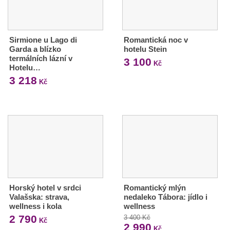
Sirmione u Lago di
Romantická noc v
Garda a blízko
hotelu Stein
termálních lázní v
3 100
Kč
Hotelu…
3 218
Kč
Horský hotel v srdci
Romantický mlýn
Valašska: strava,
nedaleko Tábora: jídlo i
wellness i kola
wellness
2 790
3 400 Kč
Kč
2 990
Kč