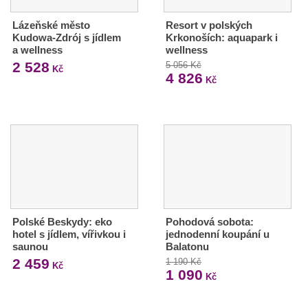
Lázeňské město
Resort v polských
Kudowa-Zdrój s jídlem
Krkonoších: aquapark i
a wellness
wellness
2 528
5 056 Kč
Kč
4 826
Kč
Polské Beskydy: eko
Pohodová sobota:
hotel s jídlem, vířivkou i
jednodenní koupání u
saunou
Balatonu
2 459
1 190 Kč
Kč
1 090
Kč