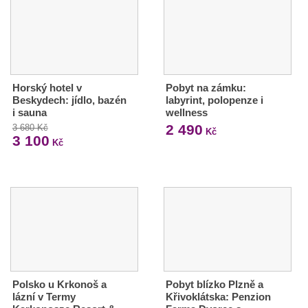
Horský hotel v
Pobyt na zámku:
Beskydech: jídlo, bazén
labyrint, polopenze i
i sauna
wellness
2 490
3 680 Kč
Kč
3 100
Kč
Polsko u Krkonoš a
Pobyt blízko Plzně a
lázní v Termy
Křivoklátska: Penzion