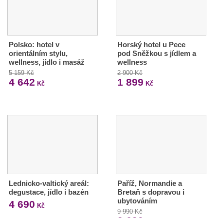
Polsko: hotel v
Horský hotel u Pece
orientálním stylu,
pod Sněžkou s jídlem a
wellness, jídlo i masáž
wellness
5 159 Kč
2 900 Kč
4 642
1 899
Kč
Kč
Lednicko-valtický areál:
Paříž, Normandie a
degustace, jídlo i bazén
Bretaň s dopravou i
ubytováním
4 690
Kč
9 990 Kč