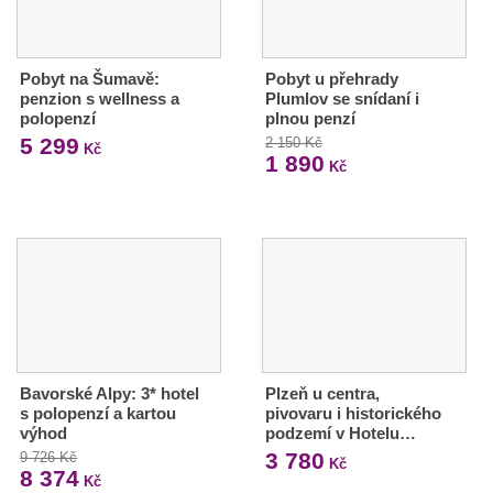
Pobyt na Šumavě:
Pobyt u přehrady
penzion s wellness a
Plumlov se snídaní i
polopenzí
plnou penzí
5 299
2 150 Kč
Kč
1 890
Kč
Bavorské Alpy: 3* hotel
Plzeň u centra,
s polopenzí a kartou
pivovaru i historického
výhod
podzemí v Hotelu…
3 780
9 726 Kč
Kč
8 374
Kč