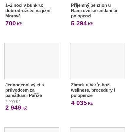
1–2 noci v bunkru:
Příjemný penzion u
dobrodružství na jižní
Ramzové se snídaní či
Moravě
polopenzí
700
5 294
Kč
Kč
Jednodenní výlet s
Zámek u Varů: boží
průvodcem za
wellness, procedury i
památkami Paříže
polopenze
4 035
2 999 Kč
Kč
2 949
Kč