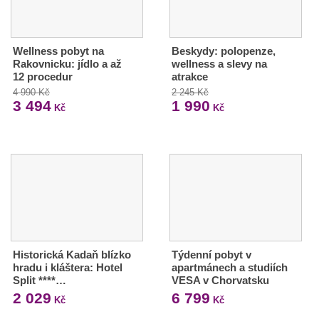
Wellness pobyt na
Beskydy: polopenze,
Rakovnicku: jídlo a až
wellness a slevy na
12 procedur
atrakce
4 990 Kč
2 245 Kč
3 494
1 990
Kč
Kč
Historická Kadaň blízko
Týdenní pobyt v
hradu i kláštera: Hotel
apartmánech a studiích
Split ****…
VESA v Chorvatsku
2 029
6 799
Kč
Kč