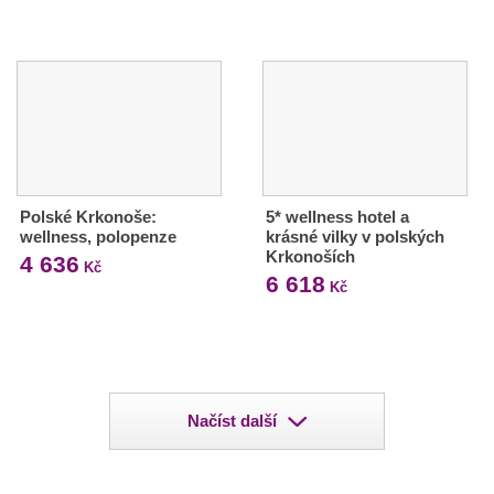
Polské Krkonoše:
5* wellness hotel a
wellness, polopenze
krásné vilky v polských
Krkonoších
4 636
Kč
6 618
Kč
Načíst další