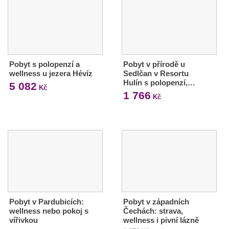
Pobyt s polopenzí a
Pobyt v přírodě u
wellness u jezera Hévíz
Sedlčan v Resortu
Hulín s polopenzí,…
5 082
Kč
1 766
Kč
Pobyt v Pardubicích:
Pobyt v západních
wellness nebo pokoj s
Čechách: strava,
vířivkou
wellness i pivní lázně