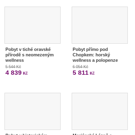
Pobyt v tiché oravské
Pobyt přímo pod
přírodě s neomezeným
Chopkem: horský
wellness
wellness a polopenze
5 544 Kč
6 054 Kč
4 839
5 811
Kč
Kč