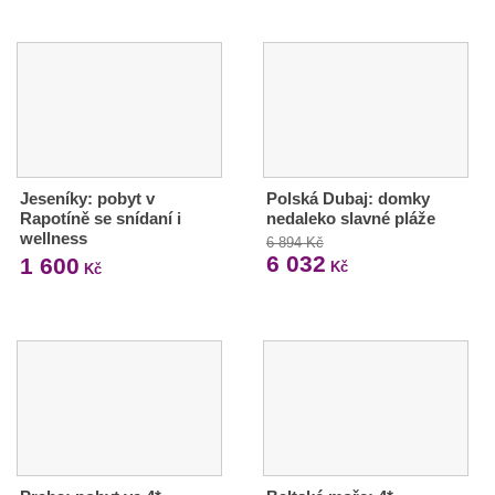
Jeseníky: pobyt v
Polská Dubaj: domky
Rapotíně se snídaní i
nedaleko slavné pláže
wellness
6 894 Kč
6 032
1 600
Kč
Kč