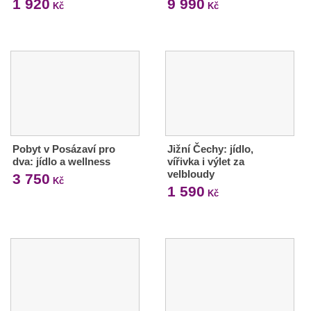
1 920
9 990
Kč
Kč
Pobyt v Posázaví pro
Jižní Čechy: jídlo,
dva: jídlo a wellness
vířivka i výlet za
velbloudy
3 750
Kč
1 590
Kč