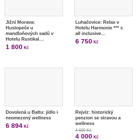
Jižní Morava:
Luhačovice: Relax v
Hustopeče u
Hotelu Harmonie *** s
mandloňových sadů v
all inclusive…
Hotelu Rustikal…
6 750
Kč
1 800
Kč
Dovolená u Baltu: jídlo i
Rejvíz: historický
neomezený wellness
penzion se stravou a
wellness
6 894
Kč
4 600 Kč
4 000
Kč