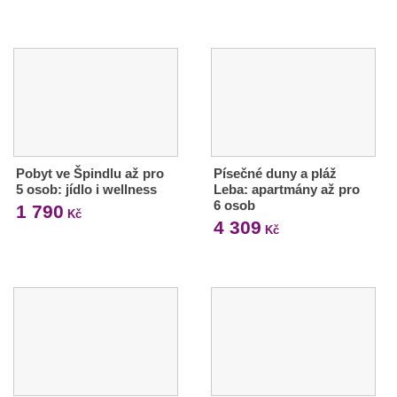
Pobyt ve Špindlu až pro
Písečné duny a pláž
5 osob: jídlo i wellness
Leba: apartmány až pro
6 osob
1 790
Kč
4 309
Kč