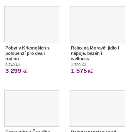
Pobyt v Krkonoších s
Relax na Moravě: jídlo i
polopenzí pro dva i
nápoje, bazén i
rodinu
wellness
3 740 Kč
1 750 Kč
3 299
1 575
Kč
Kč