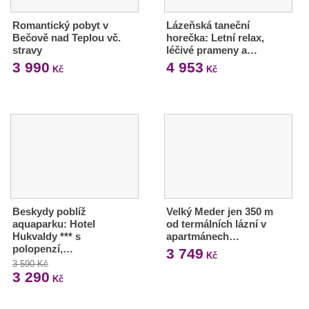
Romantický pobyt v
Lázeňská taneční
Bečově nad Teplou vč.
horečka: Letní relax,
stravy
léčivé prameny a…
3 990
4 953
Kč
Kč
Beskydy poblíž
Velký Meder jen 350 m
aquaparku: Hotel
od termálních lázní v
Hukvaldy *** s
apartmánech…
polopenzí,…
3 749
Kč
3 590 Kč
3 290
Kč