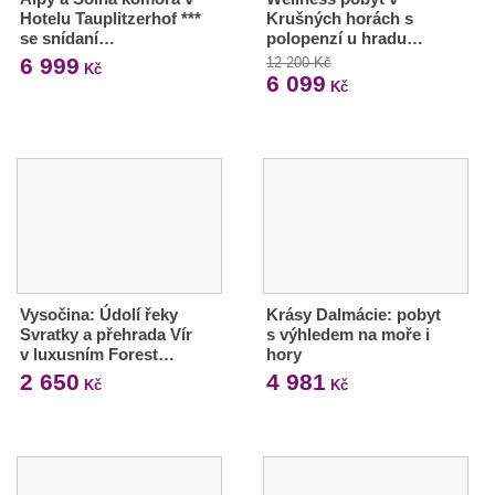
Hotelu Tauplitzerhof ***
Krušných horách s
se snídaní…
polopenzí u hradu…
6 999
12 200 Kč
Kč
6 099
Kč
Vysočina: Údolí řeky
Krásy Dalmácie: pobyt
Svratky a přehrada Vír
s výhledem na moře i
v luxusním Forest…
hory
2 650
4 981
Kč
Kč