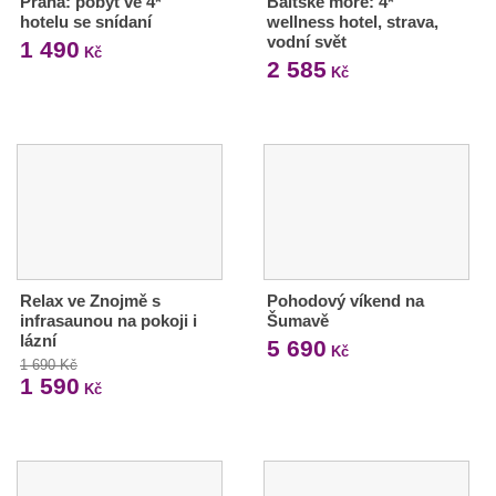
Praha: pobyt ve 4*
Baltské moře: 4*
hotelu se snídaní
wellness hotel, strava,
vodní svět
1 490
Kč
2 585
Kč
Relax ve Znojmě s
Pohodový víkend na
infrasaunou na pokoji i
Šumavě
lázní
5 690
Kč
1 690 Kč
1 590
Kč