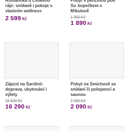
Romantika u Českého
Pobyt v penzionu pod
ráje: snídaně i pokoje s
Sv. kopečkem v
vlastním wellness
Mikulově
2 599
1 900 Kč
Kč
1 890
Kč
Zájezd na Sardinii:
Pobyt na Smíchově se
doprava, ubytování i
snídaní či polopenzí a
výlety
saunou
16 590 Kč
2 300 Kč
16 290
2 090
Kč
Kč