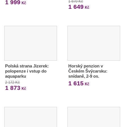
1 999
1 870 Kč
Kč
1 649
Kč
Polská strana Jizerek:
Horský penzion v
polopenze i vstup do
Českém Švýcarsku:
aquaparku
snídaně, 2-9 os.
1 615
2 172 Kč
Kč
1 873
Kč