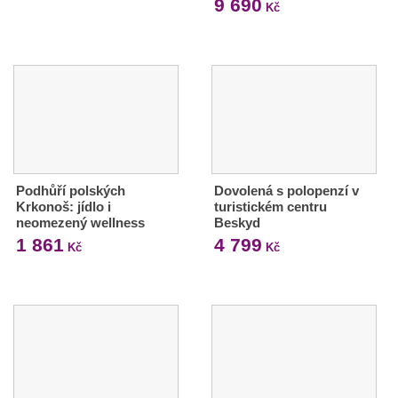
9 690
Kč
Podhůří polských
Dovolená s polopenzí v
Krkonoš: jídlo i
turistickém centru
neomezený wellness
Beskyd
1 861
4 799
Kč
Kč