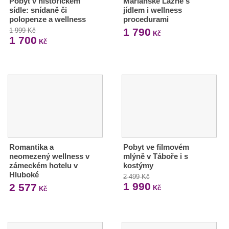
Pobyt v historickém
Mariánské Lázně s
sídle: snídaně či
jídlem i wellness
polopenze a wellness
procedurami
1 790
1 999 Kč
Kč
1 700
Kč
Romantika a
Pobyt ve filmovém
neomezený wellness v
mlýně v Táboře i s
zámeckém hotelu v
kostýmy
Hluboké
2 499 Kč
1 990
2 577
Kč
Kč