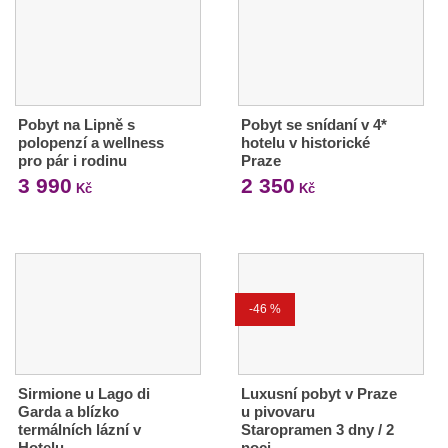
Pobyt na Lipně s
Pobyt se snídaní v 4*
polopenzí a wellness
hotelu v historické
pro pár i rodinu
Praze
3 990
2 350
Kč
Kč
-46 %
Sirmione u Lago di
Luxusní pobyt v Praze
Garda a blízko
u pivovaru
termálních lázní v
Staropramen 3 dny / 2
Hotelu…
noci,…