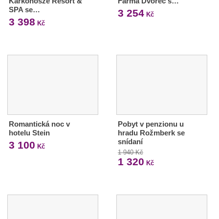
Karkonosze Resort &
Farma Dvorec s…
SPA se…
3 254
Kč
3 398
Kč
Romantická noc v
Pobyt v penzionu u
hotelu Stein
hradu Rožmberk se
snídaní
3 100
Kč
1 940 Kč
1 320
Kč