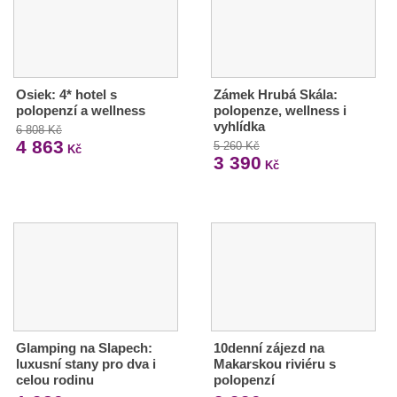
Osiek: 4* hotel s
Zámek Hrubá Skála:
polopenzí a wellness
polopenze, wellness i
vyhlídka
6 808 Kč
4 863
5 260 Kč
Kč
3 390
Kč
Glamping na Slapech:
10denní zájezd na
luxusní stany pro dva i
Makarskou riviéru s
celou rodinu
polopenzí