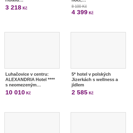
3 218
8 100 Kč
Kč
4 399
Kč
Luhačovice v centru:
5* hotel v polských
ALEXANDRIA Hotel ****
Jizerkách s wellness a
s neomezeným…
jídlem
10 010
2 585
Kč
Kč