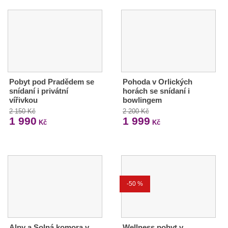
Pobyt pod Pradědem se
Pohoda v Orlických
snídaní i privátní
horách se snídaní i
vířivkou
bowlingem
2 150 Kč
2 200 Kč
1 990
1 999
Kč
Kč
-50 %
Alpy a Solná komora v
Wellness pobyt v