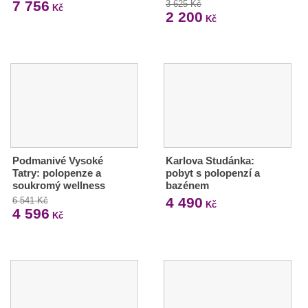
7 756
3 625 Kč
Kč
2 200
Kč
Podmanivé Vysoké
Karlova Studánka:
Tatry: polopenze a
pobyt s polopenzí a
soukromý wellness
bazénem
4 490
6 541 Kč
Kč
4 596
Kč