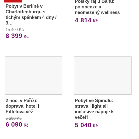
Polský ráj u Baltu:
Pobyt v Berlíně v
polopenze a
Charlottenburgu s
neomezený wellness
tichým spánkem 4 dny /
4 814
Kč
3…
15 400 Kč
8 399
Kč
2 noci v Paříži:
Pobyt ve Špindlu:
doprava, hotel i
strava i light all
Eiffelova věž
inclusive nápoje k
večeři
6 290 Kč
6 090
5 040
Kč
Kč