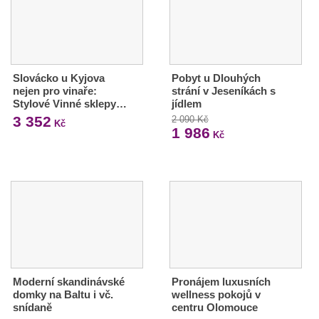
Slovácko u Kyjova
Pobyt u Dlouhých
nejen pro vinaře:
strání v Jeseníkách s
Stylové Vinné sklepy…
jídlem
3 352
2 090 Kč
Kč
1 986
Kč
Moderní skandinávské
Pronájem luxusních
domky na Baltu i vč.
wellness pokojů v
snídaně
centru Olomouce