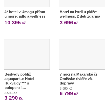
4* hotel v Umagu přímo
Hotel na Istrii u pláže:
u moře: jídlo a wellness
wellness, 2 děti zdarma
10 395
3 696
Kč
Kč
Beskydy poblíž
7 nocí na Makarské či
aquaparku: Hotel
Omišské riviéře vč.
Hukvaldy *** s
dopravy
polopenzí,…
6 990 Kč
6 799
3 590 Kč
Kč
3 290
Kč