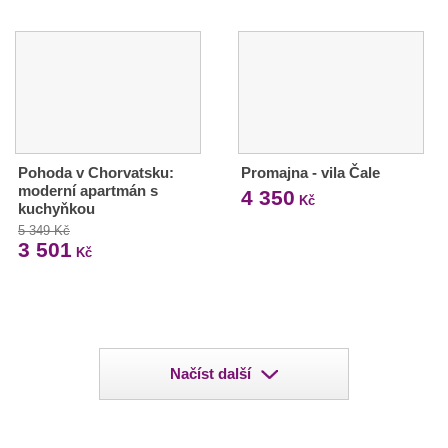
Pohoda v Chorvatsku:
Promajna - vila Čale
moderní apartmán s
4 350
Kč
kuchyňkou
5 349 Kč
3 501
Kč
Načíst další