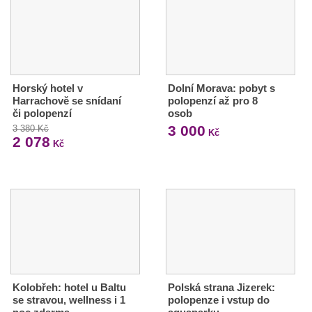
Horský hotel v
Dolní Morava: pobyt s
Harrachově se snídaní
polopenzí až pro 8
či polopenzí
osob
3 000
3 380 Kč
Kč
2 078
Kč
Kolobřeh: hotel u Baltu
Polská strana Jizerek:
se stravou, wellness i 1
polopenze i vstup do