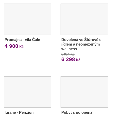
Promajna - vila Čale
Dovolená ve Štúrově s
jídlem a neomezeným
4 900
Kč
wellness
6 954 Kč
6 298
Kč
Igrane - Penzion
Pobyt s polopenzí i