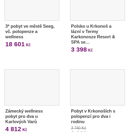
3* pobyt ve městě Seeg,
Polsko u Krkonoš a
vč. polopenze a
lázní v Termy
wellness
Karkonosze Resort &
SPA se…
18 601
Kč
3 398
Kč
Zámecký wellness
Pobyt v Krkonoších s
pobyt pro dva u
polopenzí pro dva i
Karlových Varů
rodinu
4 812
3 740 Kč
Kč