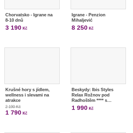
Chorvatsko - Igrane na
Igrane - Penzion
8-10 dnů
Mihaljević
3 190
8 250
Kč
Kč
Krušné hory s jídlem,
Beskydy: Ibis Styles
wellness i slevami na
Relax Rožnov pod
atrakce
Radhoštěm **** s…
1 990
2 190 Kč
Kč
1 790
Kč