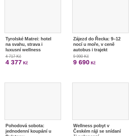
Tyrolské Matrei: hotel
Zájezd do Řecka: 9–12
na svahu, strava i
nocí u moře, v ceně
luxusní wellness
autobus i trajekt
4 717 Kč
9 990 Kč
4 377
9 690
Kč
Kč
Pohodová sobota:
Wellness pobyt v
jednodenní koupání u
Českém ráji se snídaní