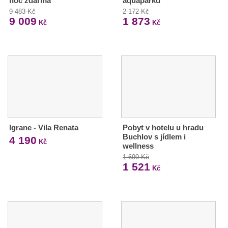
noc zdarma
aquaparku
9 483 Kč
2 172 Kč
9 009
1 873
Kč
Kč
Igrane - Vila Renata
Pobyt v hotelu u hradu
Buchlov s jídlem i
4 190
Kč
wellness
1 690 Kč
1 521
Kč