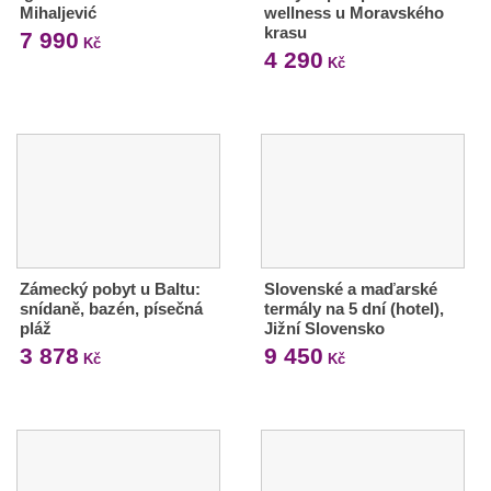
Mihaljević
wellness u Moravského
krasu
7 990
Kč
4 290
Kč
Zámecký pobyt u Baltu:
Slovenské a maďarské
snídaně, bazén, písečná
termály na 5 dní (hotel),
pláž
Jižní Slovensko
3 878
9 450
Kč
Kč