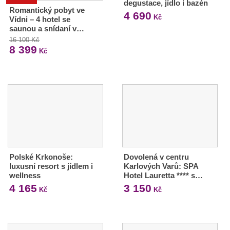
degustace, jídlo i bazén
Romantický pobyt ve
4 690
Kč
Vídni – 4 hotel se
saunou a snídaní v…
16 100 Kč
8 399
Kč
Polské Krkonoše:
Dovolená v centru
luxusní resort s jídlem i
Karlových Varů: SPA
wellness
Hotel Lauretta **** s…
4 165
3 150
Kč
Kč