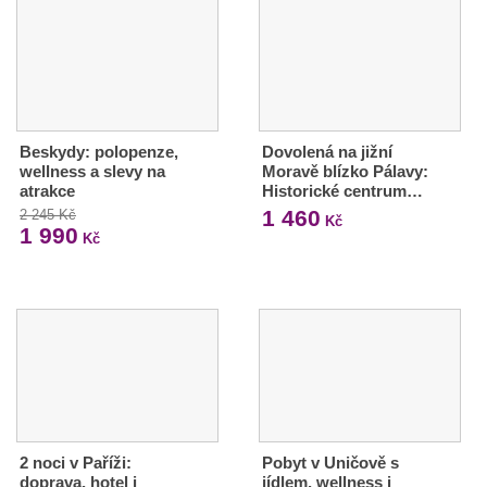
Beskydy: polopenze,
Dovolená na jižní
wellness a slevy na
Moravě blízko Pálavy:
atrakce
Historické centrum…
1 460
2 245 Kč
Kč
1 990
Kč
2 noci v Paříži:
Pobyt v Uničově s
doprava, hotel i
jídlem, wellness i