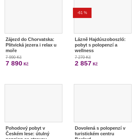
-61 %
Zájezd do Chorvatska:
Lázně Hajdúszoboszló:
Plitvická jezera i relax u
pobyt s polopenzí a
moře
wellness
7 990 Kč
7 270 Kč
7 890
2 857
Kč
Kč
Pohodový pobyt v
Dovolená s polopenzí v
Českém lese: útulný
turistickém centru