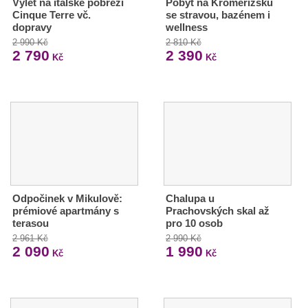
Výlet na italské pobřeží
Pobyt na Kroměřížsku
Cinque Terre vč.
se stravou, bazénem i
dopravy
wellness
2 990 Kč
2 810 Kč
2 790
2 390
Kč
Kč
Odpočinek v Mikulově:
Chalupa u
prémiové apartmány s
Prachovských skal až
terasou
pro 10 osob
2 961 Kč
2 990 Kč
2 090
1 990
Kč
Kč