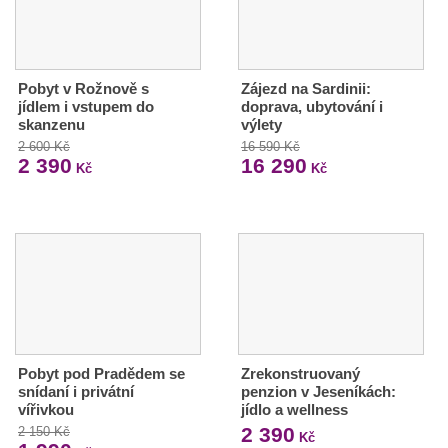
Pobyt v Rožnově s
Zájezd na Sardinii:
jídlem i vstupem do
doprava, ubytování i
skanzenu
výlety
2 600 Kč
16 590 Kč
2 390
16 290
Kč
Kč
Pobyt pod Pradědem se
Zrekonstruovaný
snídaní i privátní
penzion v Jeseníkách:
vířivkou
jídlo a wellness
2 390
2 150 Kč
Kč