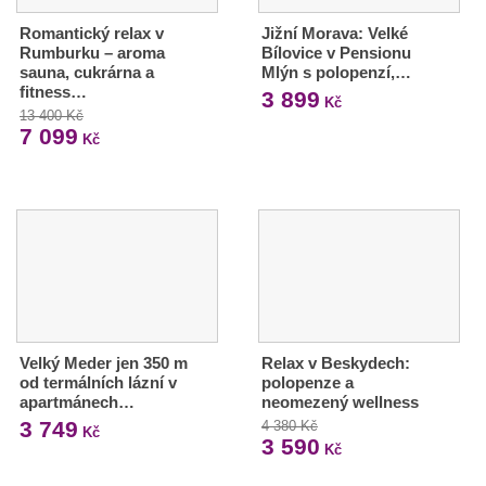
Romantický relax v
Jižní Morava: Velké
Rumburku – aroma
Bílovice v Pensionu
sauna, cukrárna a
Mlýn s polopenzí,…
fitness…
3 899
Kč
13 400 Kč
7 099
Kč
Velký Meder jen 350 m
Relax v Beskydech:
od termálních lázní v
polopenze a
apartmánech…
neomezený wellness
3 749
4 380 Kč
Kč
3 590
Kč