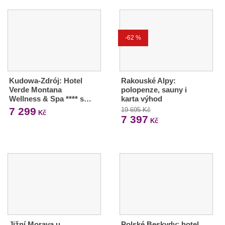
-62 %
Kudowa-Zdrój: Hotel
Rakouské Alpy:
Verde Montana
polopenze, sauny i
Wellness & Spa **** s…
karta výhod
7 299
19 695 Kč
Kč
7 397
Kč
Jižní Morava u
Polské Beskydy: hotel