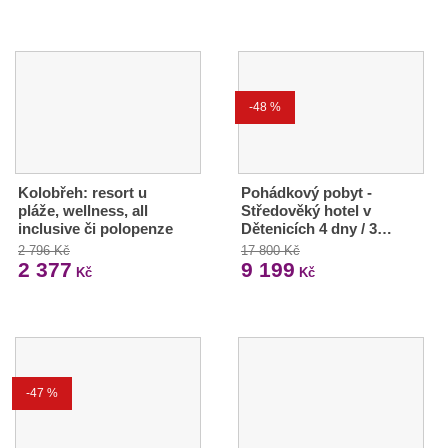
-48 %
Kolobřeh: resort u
Pohádkový pobyt -
pláže, wellness, all
Středověký hotel v
inclusive či polopenze
Dětenicích 4 dny / 3…
2 796 Kč
17 800 Kč
2 377
9 199
Kč
Kč
-47 %