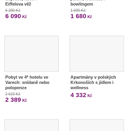
Eiffelova věž
bowlingem
6 290 Kč
1 690 Kč
6 090
1 680
Kč
Kč
Pobyt ve 4* hotelu ve
Apartmány v polských
Varech: snídaně nebo
Krkonoších s jídlem i
polopenze
wellness
4 332
2 619 Kč
Kč
2 389
Kč