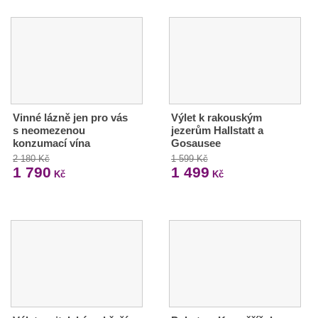
Vinné lázně jen pro vás
Výlet k rakouským
s neomezenou
jezerům Hallstatt a
konzumací vína
Gosausee
2 180 Kč
1 599 Kč
1 790
1 499
Kč
Kč