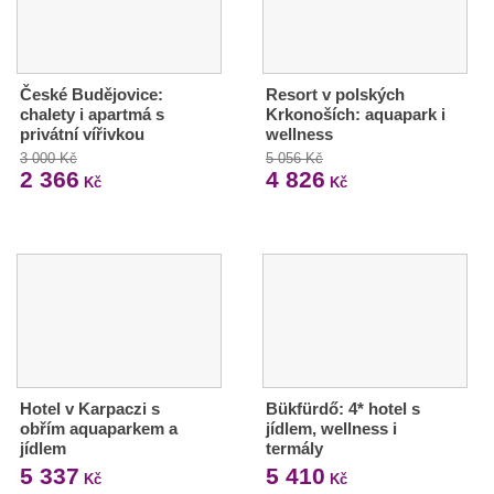
České Budějovice:
Resort v polských
chalety i apartmá s
Krkonoších: aquapark i
privátní vířivkou
wellness
3 000 Kč
5 056 Kč
2 366
4 826
Kč
Kč
Hotel v Karpaczi s
Bükfürdő: 4* hotel s
obřím aquaparkem a
jídlem, wellness i
jídlem
termály
5 337
5 410
Kč
Kč