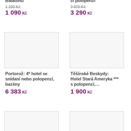
Balatonu
či polopenzí
1 190 Kč
3 870 Kč
1 090
3 290
Kč
Kč
Portorož: 4* hotel se
Těšínské Beskydy:
snídaní nebo polopenzí,
Hotel Stará Ameryka ***
bazény
s polopenzí,…
6 383
1 900
Kč
Kč