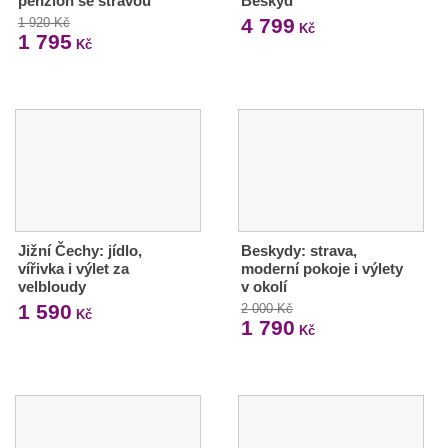
penzion se stravou
Beskyd
4 799
1 920 Kč
Kč
1 795
Kč
Jižní Čechy: jídlo,
Beskydy: strava,
vířivka i výlet za
moderní pokoje i výlety
velbloudy
v okolí
1 590
2 000 Kč
Kč
1 790
Kč