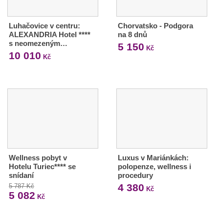
Luhačovice v centru:
Chorvatsko - Podgora
ALEXANDRIA Hotel ****
na 8 dnů
s neomezeným…
5 150
Kč
10 010
Kč
Wellness pobyt v
Luxus v Mariánkách:
Hotelu Turiec**** se
polopenze, wellness i
snídaní
procedury
4 380
5 787 Kč
Kč
5 082
Kč