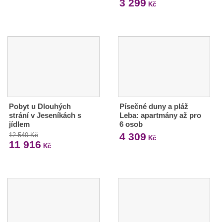
3 299
Kč
Pobyt u Dlouhých
Písečné duny a pláž
strání v Jeseníkách s
Leba: apartmány až pro
jídlem
6 osob
4 309
12 540 Kč
Kč
11 916
Kč