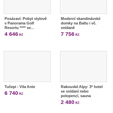
Posázaví: Pobyt stylově
Moderní skandinávské
v Panorama Golf
domky na Baltu i vč.
Resortu **** se…
snídaně
4 646
7 756
Kč
Kč
Tučepi - Vila Ante
Rakouské Alpy: 3* hotel
se snídaní nebo
6 740
Kč
polopenzí, sauna
2 480
Kč