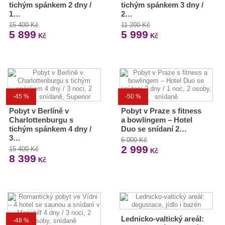
tichým spánkem 2 dny /
tichým spánkem 3 dny /
1…
2…
15 400 Kč
11 200 Kč
5 899
5 999
Kč
Kč
-45 %
-50 %
Pobyt v Berlíně v
Pobyt v Praze s fitness
Charlottenburgu s
a bowlingem – Hotel
tichým spánkem 4 dny /
Duo se snídaní 2…
3…
6 000 Kč
2 999
15 400 Kč
Kč
8 399
Kč
Lednicko-valtický areál:
-48 %