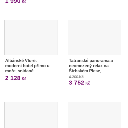
1 990
Kč
Albánské Vlorë:
Tatranské panorama a
moderní hotel přímo u
neomezený relax na
moře, snídaně
Štrbském Plese,…
2 128
4 266 Kč
Kč
3 752
Kč