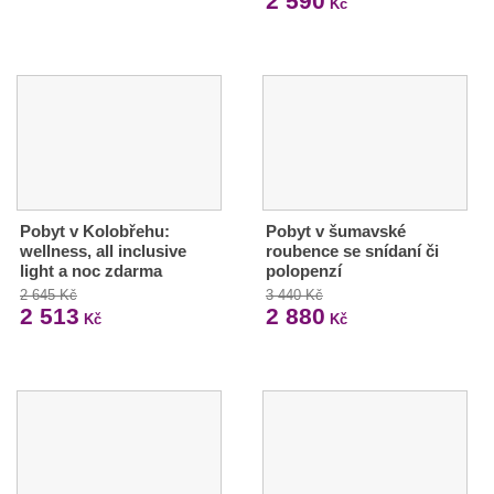
2 590
Kč
Pobyt v Kolobřehu:
Pobyt v šumavské
wellness, all inclusive
roubence se snídaní či
light a noc zdarma
polopenzí
2 645 Kč
3 440 Kč
2 513
2 880
Kč
Kč