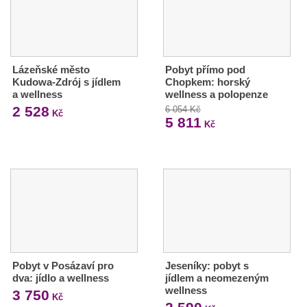
Lázeňské město
Pobyt přímo pod
Kudowa-Zdrój s jídlem
Chopkem: horský
a wellness
wellness a polopenze
2 528
6 054 Kč
Kč
5 811
Kč
Pobyt v Posázaví pro
Jeseníky: pobyt s
dva: jídlo a wellness
jídlem a neomezeným
wellness
3 750
Kč