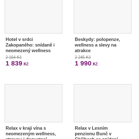
Hotel v srdci
Beskydy: polopenze,
Zakopaného: snídaně i
wellness a slevy na
neomezený wellness
atrakce
2 164 Kč
2 245 Kč
1 839
1 990
Kč
Kč
Relax v kraji vína s
Relax v Lesním
neomezeným wellness,
penzionu Bunč v