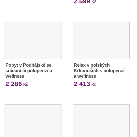
2 599
Kč
Pobyt v Podhájské se
Relax v polských
snídaní či polopenzí a
Krkonoších s polopenzí
wellness
a wellness
2 286
2 413
Kč
Kč