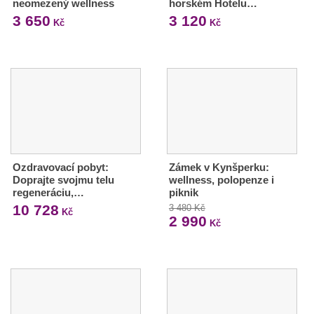
neomezený wellness
horském Hotelu…
3 650
3 120
Kč
Kč
Ozdravovací pobyt:
Zámek v Kynšperku:
Doprajte svojmu telu
wellness, polopenze i
regeneráciu,…
piknik
10 728
3 480 Kč
Kč
2 990
Kč