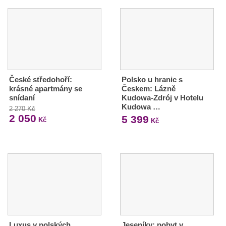
České středohoří:
Polsko u hranic s
krásné apartmány se
Českem: Lázně
snídaní
Kudowa-Zdrój v Hotelu
Kudowa …
2 270 Kč
2 050
5 399
Kč
Kč
Luxus v polských
Jeseníky: pobyt v