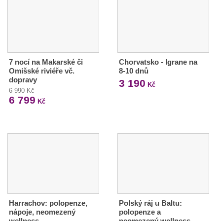
7 nocí na Makarské či
Chorvatsko - Igrane na
Omišské riviéře vč.
8-10 dnů
dopravy
3 190
Kč
6 990 Kč
6 799
Kč
Harrachov: polopenze,
Polský ráj u Baltu:
nápoje, neomezený
polopenze a
wellness
neomezený wellness