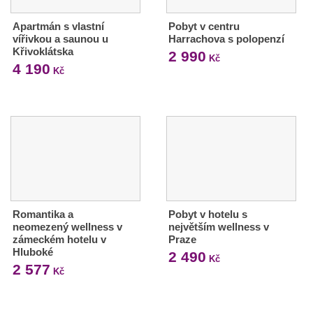
Apartmán s vlastní
Pobyt v centru
vířivkou a saunou u
Harrachova s polopenzí
Křivoklátska
2 990
Kč
4 190
Kč
Romantika a
Pobyt v hotelu s
neomezený wellness v
největším wellness v
zámeckém hotelu v
Praze
Hluboké
2 490
Kč
2 577
Kč