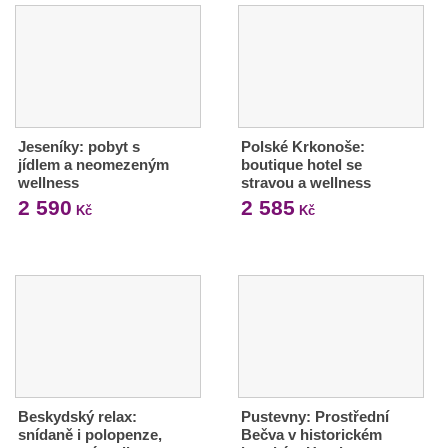
Jeseníky: pobyt s
Polské Krkonoše:
jídlem a neomezeným
boutique hotel se
wellness
stravou a wellness
2 590
2 585
Kč
Kč
Beskydský relax:
Pustevny: Prostřední
snídaně i polopenze,
Bečva v historickém