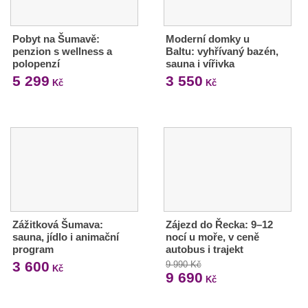
Pobyt na Šumavě:
Moderní domky u
penzion s wellness a
Baltu: vyhřívaný bazén,
polopenzí
sauna i vířivka
5 299
3 550
Kč
Kč
Zážitková Šumava:
Zájezd do Řecka: 9–12
sauna, jídlo i animační
nocí u moře, v ceně
program
autobus i trajekt
3 600
9 990 Kč
Kč
9 690
Kč