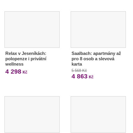
Relax v Jeseníkách:
Saalbach: apartmány až
polopenze i privátní
pro 8 osob a slevová
wellness
karta
4 298
5 568 Kč
Kč
4 863
Kč