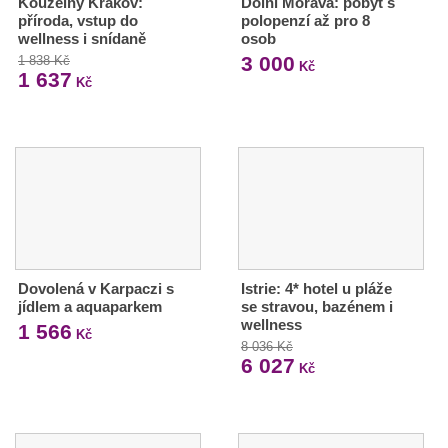
Kouzelný Krakov:
Dolní Morava: pobyt s
příroda, vstup do
polopenzí až pro 8
wellness i snídaně
osob
3 000
1 838 Kč
Kč
1 637
Kč
Dovolená v Karpaczi s
Istrie: 4* hotel u pláže
jídlem a aquaparkem
se stravou, bazénem i
wellness
1 566
Kč
8 036 Kč
6 027
Kč