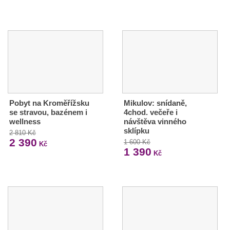
Pobyt na Kroměřížsku
Mikulov: snídaně,
se stravou, bazénem i
4chod. večeře i
wellness
návštěva vinného
sklípku
2 810 Kč
2 390
1 600 Kč
Kč
1 390
Kč