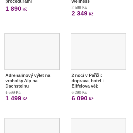
procedurami
wellness
1 890
2 599 Kč
Kč
2 349
Kč
Adrenalinový výlet na
2 noci v Paříži:
vrcholky Alp na
doprava, hotel i
Dachsteinu
Eiffelova věž
1 599 Kč
6 290 Kč
1 499
6 090
Kč
Kč