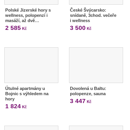
Polské Jizerské hory s
České Švýcarsko:
wellness, polopenzí i
snídaně, 3chod. večeře
masáží, až dvě…
i wellness
2 585
3 500
Kč
Kč
Útulné apartmány u
Dovolená u Baltu:
Bojnic s výhledem na
polopenze, sauna
hory
3 447
Kč
1 824
Kč