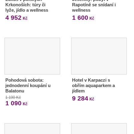
Krkonoších: túry či
Rapotíně se snídaní i
lyže, jídlo a wellness
wellness
4 952
1 600
Kč
Kč
Pohodová sobota:
Hotel v Karpaczi s
jednodenní koupání u
obřím aquaparkem a
Balatonu
jídlem
9 284
1 190 Kč
Kč
1 090
Kč