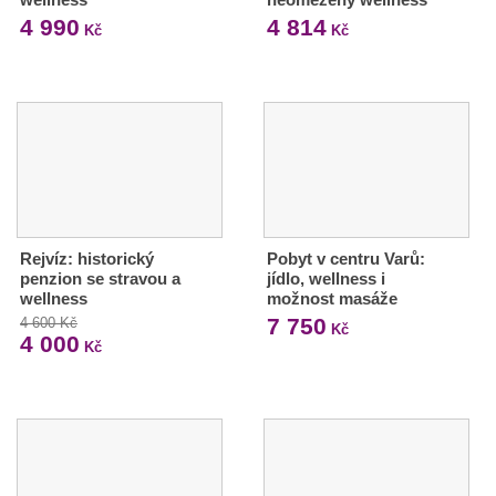
4 990
4 814
Kč
Kč
Rejvíz: historický
Pobyt v centru Varů:
penzion se stravou a
jídlo, wellness i
wellness
možnost masáže
7 750
4 600 Kč
Kč
4 000
Kč