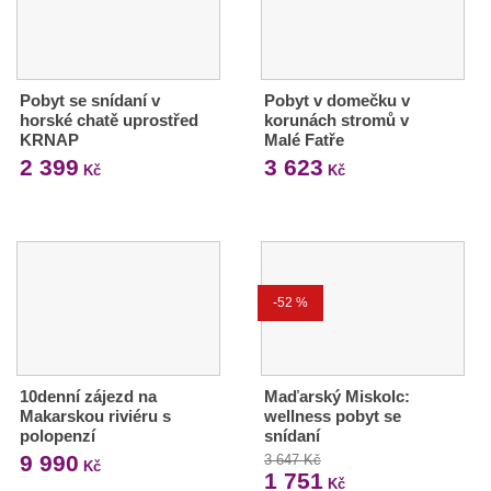
Pobyt se snídaní v
Pobyt v domečku v
horské chatě uprostřed
korunách stromů v
KRNAP
Malé Fatře
2 399
3 623
Kč
Kč
-52 %
10denní zájezd na
Maďarský Miskolc:
Makarskou riviéru s
wellness pobyt se
polopenzí
snídaní
9 990
3 647 Kč
Kč
1 751
Kč