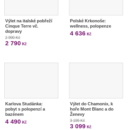
Výlet na italské pobřeží
Polské Krkonoše:
Cinque Terre vč.
wellness, polopenze
dopravy
4 636
Kč
2 990 Kč
2 790
Kč
Karlova Studánka:
Výlet do Chamonix, k
pobyt s polopenzí a
hoře Mont Blanc a do
bazénem
Ženevy
4 490
3 199 Kč
Kč
3 099
Kč