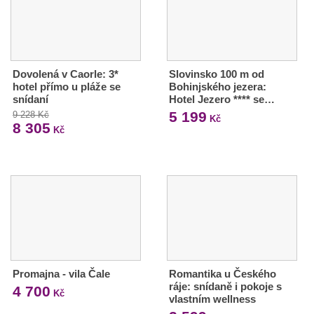
Dovolená v Caorle: 3*
Slovinsko 100 m od
hotel přímo u pláže se
Bohinjského jezera:
snídaní
Hotel Jezero **** se…
5 199
9 228 Kč
Kč
8 305
Kč
Promajna - vila Čale
Romantika u Českého
ráje: snídaně i pokoje s
4 700
Kč
vlastním wellness