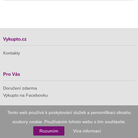
Vykupto.cz
Kontakty
Pro Vás
Doručení zdarma
Vykupto na Facebooku
Důvěryhodný nákup
Tento web používá k poskytování služeb a personifikaci obsahu
soubory cookie. Používáním tohoto webu s tím souhlasíte.
Naše společnost je členem Asociace pro elektronickou
komerci (APEK)
Rozumím
Více informací