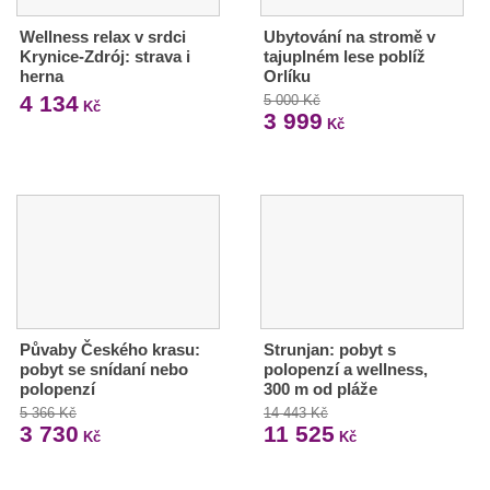
Wellness relax v srdci
Ubytování na stromě v
Krynice-Zdrój: strava i
tajuplném lese poblíž
herna
Orlíku
4 134
5 000 Kč
Kč
3 999
Kč
Půvaby Českého krasu:
Strunjan: pobyt s
pobyt se snídaní nebo
polopenzí a wellness,
polopenzí
300 m od pláže
5 366 Kč
14 443 Kč
3 730
11 525
Kč
Kč