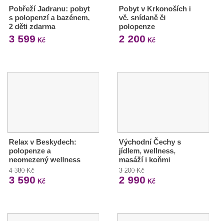
Pobřeží Jadranu: pobyt
Pobyt v Krkonoších i
s polopenzí a bazénem,
vč. snídaně či
2 děti zdarma
polopenze
3 599
2 200
Kč
Kč
Relax v Beskydech:
Východní Čechy s
polopenze a
jídlem, wellness,
neomezený wellness
masáží i koňmi
4 380 Kč
3 200 Kč
3 590
2 990
Kč
Kč