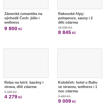
Zámecká romantika na
Rakouské Alpy:
východě Čech: jídlo i
polopenze, sauny i 2
wellness
děti zdarma
9 800
18 090 Kč
Kč
8 845
Kč
Relax na Istrii: bazény i
Kolobřeh: hotel u Baltu
strava, dítě zdarma
se stravou, wellness i 1
noc zdarma
5 349 Kč
4 279
9 483 Kč
Kč
9 009
Kč