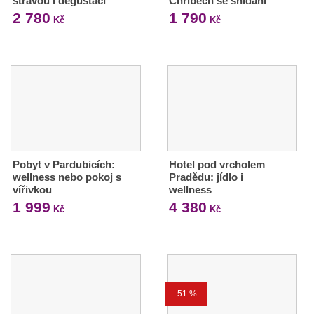
stravou i degustací
Chřibech se snídaní
2 780
1 790
Kč
Kč
Pobyt v Pardubicích:
Hotel pod vrcholem
wellness nebo pokoj s
Pradědu: jídlo i
vířivkou
wellness
1 999
4 380
Kč
Kč
-51 %