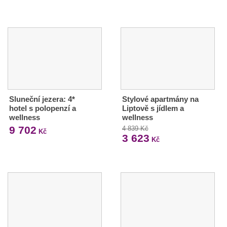
Sluneční jezera: 4*
Stylové apartmány na
hotel s polopenzí a
Liptově s jídlem a
wellness
wellness
9 702
4 839 Kč
Kč
3 623
Kč