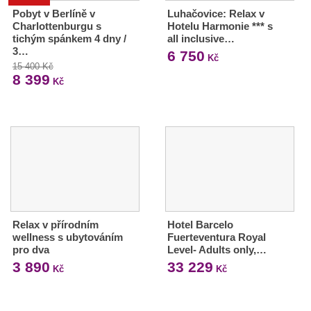
Pobyt v Berlíně v
Luhačovice: Relax v
Charlottenburgu s
Hotelu Harmonie *** s
tichým spánkem 4 dny /
all inclusive…
3…
6 750
Kč
15 400 Kč
8 399
Kč
Relax v přírodním
Hotel Barcelo
wellness s ubytováním
Fuerteventura Royal
pro dva
Level- Adults only,…
3 890
33 229
Kč
Kč