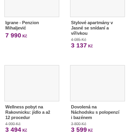
Igrane - Penzion
Stylové apartmány v
Mihaljević
Jasné se snídaní a
vířivkou
7 990
Kč
4 085 Kč
3 137
Kč
Wellness pobyt na
Dovolená na
Rakovnicku: jídlo a až
Náchodsku s polopenzí
12 procedur
i bazénem
4 990 Kč
3 800 Kč
3 494
3 599
Kč
Kč