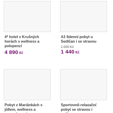
4* hotel v Krušných
Až 6denní pobyt u
horách s wellness a
Sedlčan i se stravou
polopenzí
1 599 Kč
1 440
4 890
Kč
Kč
Pobyt v Mariánkách s
Sportovně-relaxační
jídlem, wellness a
pobyt se stravou i