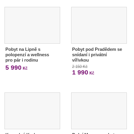
Pobyt na Lipně s
Pobyt pod Pradědem se
polopenzí a wellness
snídaní i privátní
pro pár i rodinu
vířivkou
5 990
2 150 Kč
Kč
1 990
Kč