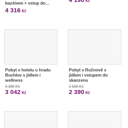
Kč
bazénem + vstup do…
4 316
Kč
Pobyt v hotelu u hradu
Pobyt v Rožnově s
Buchlov s jídlem i
jídlem i vstupem do
wellness
skanzenu
3 380 Kč
2 600 Kč
3 042
2 390
Kč
Kč