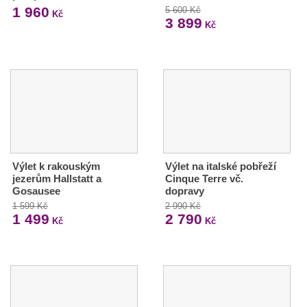
1 960
5 600 Kč
Kč
3 899
Kč
Výlet k rakouským
Výlet na italské pobřeží
jezerům Hallstatt a
Cinque Terre vč.
Gosausee
dopravy
1 599 Kč
2 990 Kč
1 499
2 790
Kč
Kč