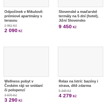
Odpočinek v Mikulově:
Slovenské a maďarské
prémiové apartmány s
termály na 5 dní (hotel),
terasou
Jižní Slovensko
9 450
2 961 Kč
Kč
2 090
Kč
Wellness pobyt v
Relax na Istrii: bazény i
Českém ráji se snídaní
strava, dítě zdarma
či polopenzí
5 349 Kč
4 279
3 870 Kč
Kč
3 290
Kč