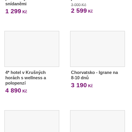
snídaněmi
3 000 Kč
2 599
1 299
Kč
Kč
4* hotel v Krušných
Chorvatsko - Igrane na
horách s wellness a
8-10 dnů
polopenzí
3 190
Kč
4 890
Kč