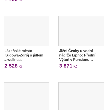
Kč
Lázeňské město
Jižní Čechy u vodní
Kudowa-Zdrój s jídlem
nádrže Lipno: Přední
a wellness
Výtoň v Pensionu…
2 528
3 871
Kč
Kč