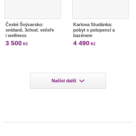
České Švýcarsko:
Karlova Studánka:
snídaně, 3chod. večeře
pobyt s polopenzí a
i wellness
bazénem
3 500
4 490
Kč
Kč
Načíst další