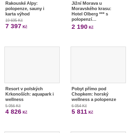
Rakouské Alpy:
Jižní Morava u
polopenze, sauny i
Moravského krasu:
karta výhod
Hotel Olberg *** s
polopenzí…
19 695 Kč
7 397
2 190
Kč
Kč
Resort v polských
Pobyt přímo pod
Krkonoších: aquapark i
Chopkem: horský
wellness
wellness a polopenze
5 056 Kč
6 054 Kč
4 826
5 811
Kč
Kč