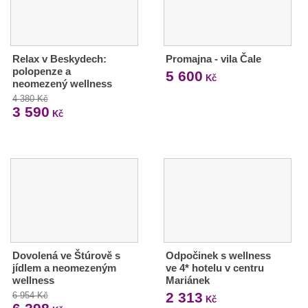
Relax v Beskydech:
Promajna - vila Čale
polopenze a
5 600
Kč
neomezený wellness
4 380 Kč
3 590
Kč
Dovolená ve Štúrově s
Odpočinek s wellness
jídlem a neomezeným
ve 4* hotelu v centru
wellness
Mariánek
2 313
6 954 Kč
Kč