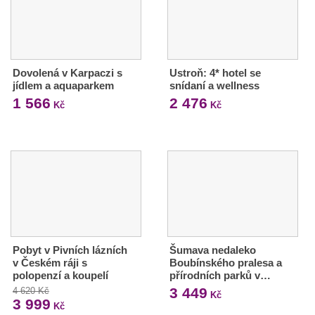
Dovolená v Karpaczi s
Ustroň: 4* hotel se
jídlem a aquaparkem
snídaní a wellness
1 566
2 476
Kč
Kč
Pobyt v Pivních lázních
Šumava nedaleko
v Českém ráji s
Boubínského pralesa a
polopenzí a koupelí
přírodních parků v…
3 449
4 620 Kč
Kč
3 999
Kč