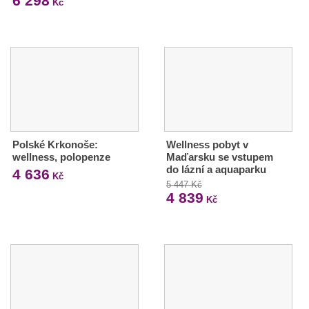
6 298
Kč
Polské Krkonoše:
Wellness pobyt v
wellness, polopenze
Maďarsku se vstupem
do lázní a aquaparku
4 636
Kč
5 447 Kč
4 839
Kč