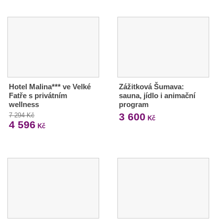
Hotel Malina*** ve Velké
Zážitková Šumava:
Fatře s privátním
sauna, jídlo i animační
wellness
program
3 600
7 294 Kč
Kč
4 596
Kč