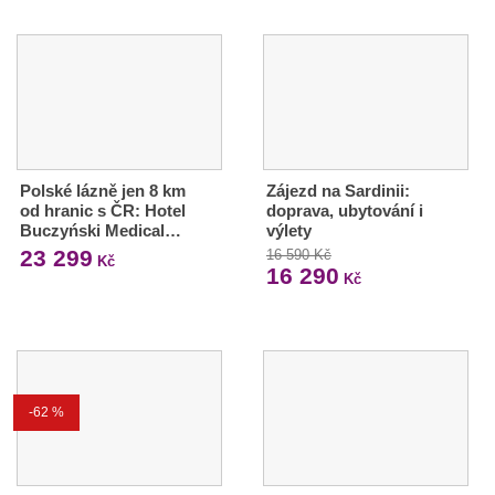
Polské lázně jen 8 km
Zájezd na Sardinii:
od hranic s ČR: Hotel
doprava, ubytování i
Buczyński Medical…
výlety
23 299
16 590 Kč
Kč
16 290
Kč
-62 %