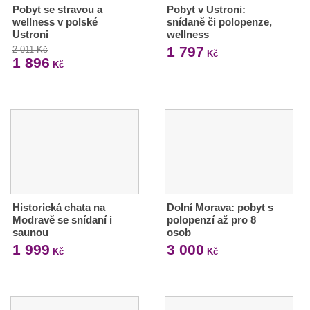
Pobyt se stravou a
Pobyt v Ustroni:
wellness v polské
snídaně či polopenze,
Ustroni
wellness
1 797
2 011 Kč
Kč
1 896
Kč
Historická chata na
Dolní Morava: pobyt s
Modravě se snídaní i
polopenzí až pro 8
saunou
osob
1 999
3 000
Kč
Kč