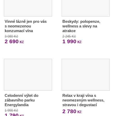
Vinné lázně jen pro vás
Beskydy: polopenze,
s neomezenou
wellness a slevy na
konzumací vína
atrakce
3 080 Kč
2 245 Kč
2 690
1 990
Kč
Kč
Celodenní výlet do
Relax v kraji vína s
zábavního parku
neomezeným wellness,
Energylandia
stravou i degustací
2 780
1 990 Kč
Kč
1 790