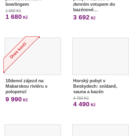
bowlingem
denním vstupem do
bazénové…
1 690 Kč
1 680
3 692
Kč
Kč
10denní zájezd na
Horský pobyt v
Makarskou riviéru s
Beskydech: snídaně,
polopenzí
sauna a bazén
9 990
4 760 Kč
Kč
4 490
Kč