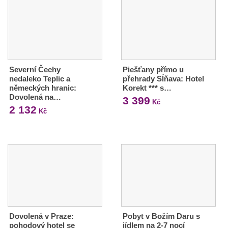
Severní Čechy
Piešťany přímo u
nedaleko Teplic a
přehrady Sĺňava: Hotel
německých hranic:
Korekt *** s…
Dovolená na…
3 399
Kč
2 132
Kč
Dovolená v Praze:
Pobyt v Božím Daru s
pohodový hotel se
jídlem na 2-7 nocí