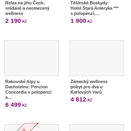
Relax na jihu Čech:
Těšínské Beskydy:
snídaně a neomezený
Hotel Stará Ameryka ***
wellness
s polopenzí,…
2 190
1 900
Kč
Kč
Rakouské Alpy u
Zámecký wellness
Dachsteinu: Penzion
pobyt pro dva u
Concordia s polopenzí
Karlových Varů
a…
4 812
Kč
6 499
Kč