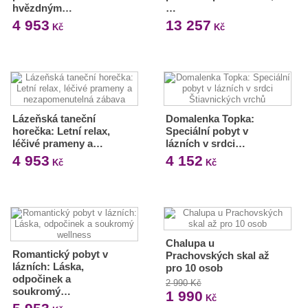
hvězdným…
…
4 953
13 257
Kč
Kč
Lázeňská taneční
Domalenka Topka:
horečka: Letní relax,
Speciální pobyt v
léčivé prameny a…
lázních v srdci…
4 953
4 152
Kč
Kč
Chalupa u
Romantický pobyt v
Prachovských skal až
lázních: Láska,
pro 10 osob
odpočinek a
2 990 Kč
soukromý…
1 990
Kč