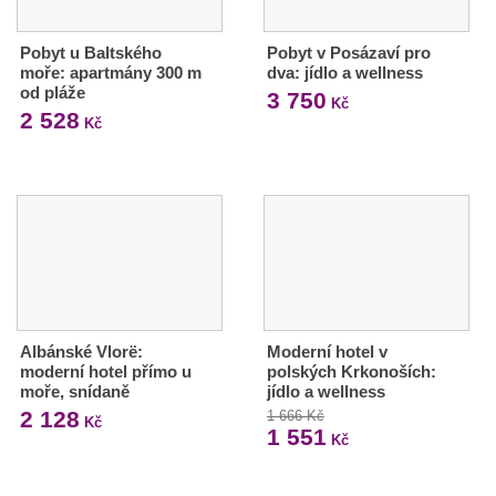
Pobyt u Baltského
Pobyt v Posázaví pro
moře: apartmány 300 m
dva: jídlo a wellness
od pláže
3 750
Kč
2 528
Kč
Albánské Vlorë:
Moderní hotel v
moderní hotel přímo u
polských Krkonoších:
moře, snídaně
jídlo a wellness
2 128
1 666 Kč
Kč
1 551
Kč