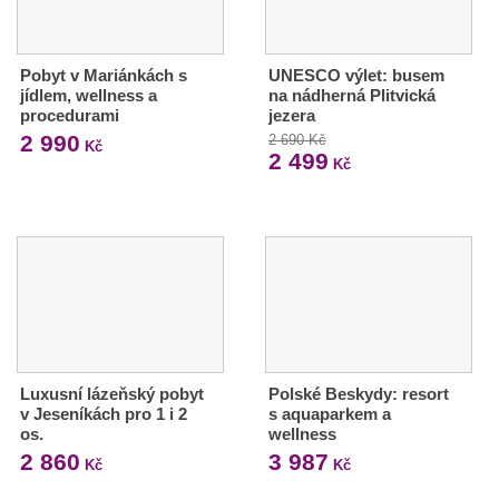
Pobyt v Mariánkách s
UNESCO výlet: busem
jídlem, wellness a
na nádherná Plitvická
procedurami
jezera
2 990
2 690 Kč
Kč
2 499
Kč
Luxusní lázeňský pobyt
Polské Beskydy: resort
v Jeseníkách pro 1 i 2
s aquaparkem a
os.
wellness
2 860
3 987
Kč
Kč