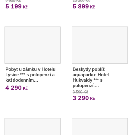
9 900 Kč
10 300 Kč
5 199
5 899
Kč
Kč
Pobyt u zámku v Hotelu
Beskydy poblíž
Lysice *** s polopenzí a
aquaparku: Hotel
každodenním…
Hukvaldy *** s
polopenzí,…
4 290
Kč
3 590 Kč
3 290
Kč