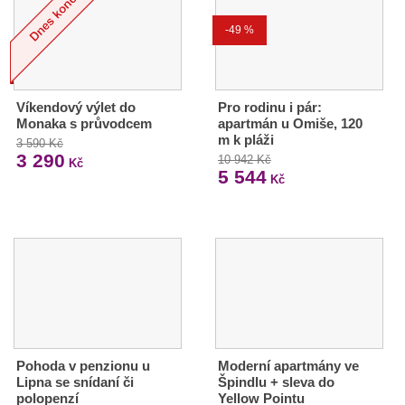
-49 %
Víkendový výlet do
Pro rodinu i pár:
Monaka s průvodcem
apartmán u Omiše, 120
m k pláži
3 590 Kč
3 290
10 942 Kč
Kč
5 544
Kč
Pohoda v penzionu u
Moderní apartmány ve
Lipna se snídaní či
Špindlu + sleva do
polopenzí
Yellow Pointu