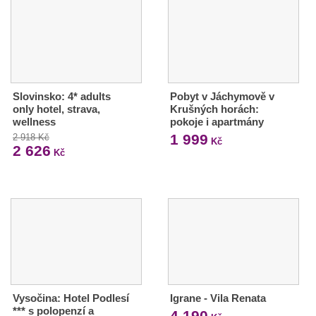
Slovinsko: 4* adults
Pobyt v Jáchymově v
only hotel, strava,
Krušných horách:
wellness
pokoje i apartmány
1 999
2 918 Kč
Kč
2 626
Kč
Vysočina: Hotel Podlesí
Igrane - Vila Renata
*** s polopenzí a
4 190