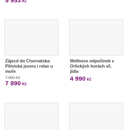
5 953
Kč
Zájezd do Chorvatska:
Wellness odpočinek v
Plitvická jezera i relax u
Orlických horách vč.
moře
jídla
4 990
7 990 Kč
Kč
7 890
Kč