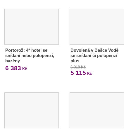
Portorož: 4* hotel se
Dovolená v Bašce Vodě
snídaní nebo polopenzí,
se snídaní či polopenzí
bazény
plus
6 383
6 018 Kč
Kč
5 115
Kč