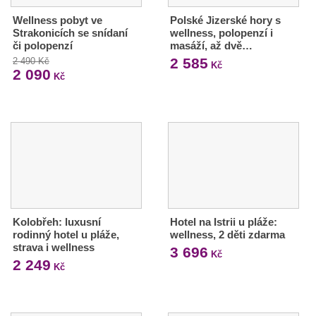
Wellness pobyt ve
Polské Jizerské hory s
Strakonicích se snídaní
wellness, polopenzí i
či polopenzí
masáží, až dvě…
2 585
2 490 Kč
Kč
2 090
Kč
Kolobřeh: luxusní
Hotel na Istrii u pláže:
rodinný hotel u pláže,
wellness, 2 děti zdarma
strava i wellness
3 696
Kč
2 249
Kč