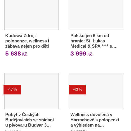
Kudowa-Zdrój:
Polsko jen 6 km od
polopenze, wellness i
hranic: St. Lukas
zábava nejen pro děti
Medical & SPA **** s…
5 688
3 999
Kč
Kč
-47 %
-43 %
Pobyt v Českých
Wellness dovolená v
Budějovicích se snídaní
Harrachově s polopenzí
u pivovaru Budvar 3…
a výhledem na…