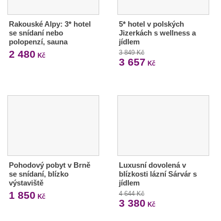
Rakouské Alpy: 3* hotel
5* hotel v polských
se snídaní nebo
Jizerkách s wellness a
polopenzí, sauna
jídlem
2 480
3 849 Kč
Kč
3 657
Kč
Pohodový pobyt v Brně
Luxusní dovolená v
se snídaní, blízko
blízkosti lázní Sárvár s
výstaviště
jídlem
1 850
4 644 Kč
Kč
3 380
Kč