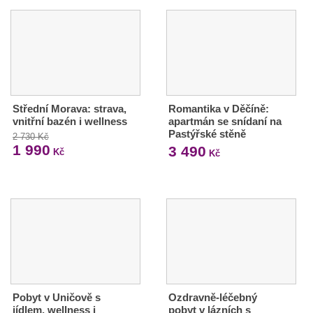
Střední Morava: strava,
Romantika v Děčíně:
vnitřní bazén i wellness
apartmán se snídaní na
Pastýřské stěně
2 730 Kč
1 990
3 490
Kč
Kč
Pobyt v Uničově s
Ozdravně-léčebný
jídlem, wellness i
pobyt v lázních s