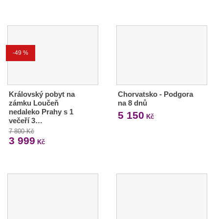
-49 %
Královský pobyt na
Chorvatsko - Podgora
zámku Loučeň
na 8 dnů
nedaleko Prahy s 1
5 150
Kč
večeří 3…
7 800 Kč
3 999
Kč