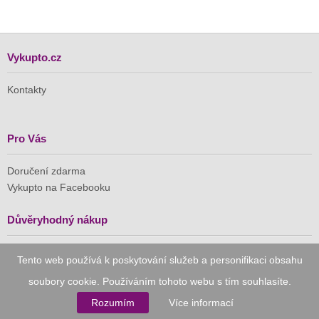
Vykupto.cz
Kontakty
Pro Vás
Doručení zdarma
Vykupto na Facebooku
Důvěryhodný nákup
Naše společnost je členem Asociace pro elektronickou
Tento web používá k poskytování služeb a personifikaci obsahu
komerci (APEK)
soubory cookie. Používáním tohoto webu s tím souhlasíte.
Rozumím
Více informací