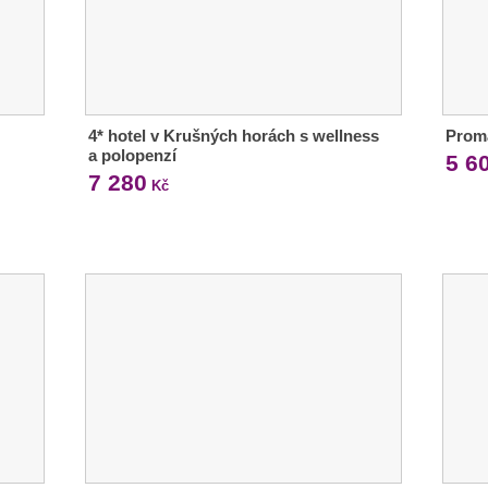
4* hotel v Krušných horách s wellness
Proma
a polopenzí
5 6
7 280
Kč