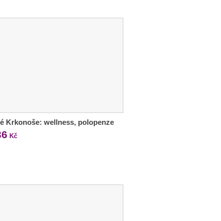
é Krkonoše: wellness, polopenze
36
Kč