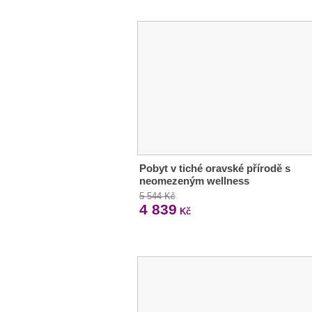
Pobyt v tiché oravské přírodě s
neomezeným wellness
5 544 Kč
4 839
Kč