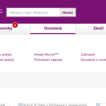
Vyhledávání
Hledat
5
ovinky
Dovolená
Zboží
s pobyty
Hotely Morris****
Zahraničí
vé pobyty
Poznávací zájezdy
Dovolená u moř