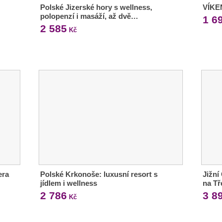
Polské Jizerské hory s wellness,
VÍKE
polopenzí i masáží, až dvě…
1 6
2 585
Kč
era
Polské Krkonoše: luxusní resort s
Jižní
jídlem i wellness
na T
2 786
3 8
Kč