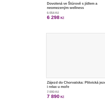
Dovolená ve Štúrově s jídlem a
neomezeným wellness
6 954 Kč
6 298
Kč
Zájezd do Chorvatska: Plitvická jez
i relax u moře
7 990 Kč
7 890
Kč