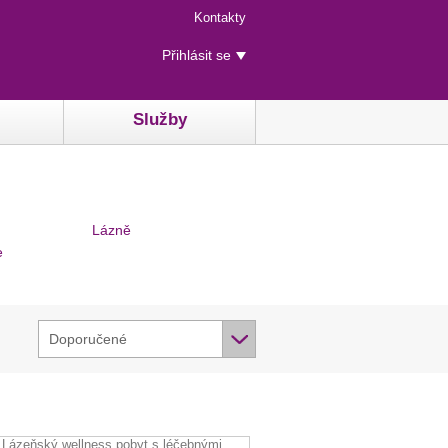
Menu
Kontakty
rychlého
Uživatelské
přístupu
Přihlásit se
menu
Služby
Lázně
e
Doporučené