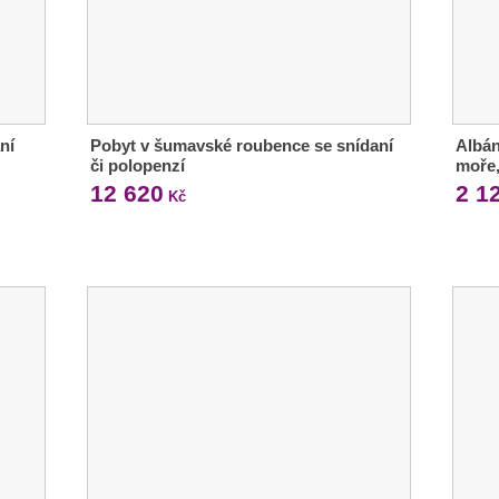
ní
Pobyt v šumavské roubence se snídaní
Albán
či polopenzí
moře,
12 620
2 1
Kč