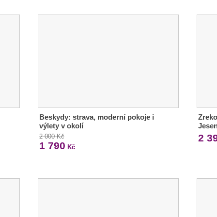
Beskydy: strava, moderní pokoje i
Zreko
výlety v okolí
Jesen
2 3
2 000 Kč
1 790
Kč