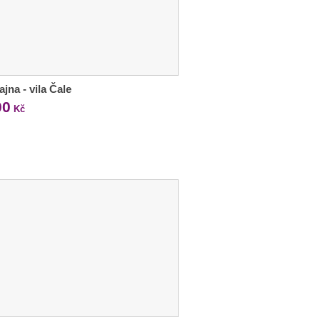
jna - vila Čale
00
Kč