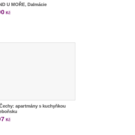
ND U MOŘE, Dalmácie
90
Kč
 Čechy: apartmány s kuchyňkou
řeboňsku
97
Kč