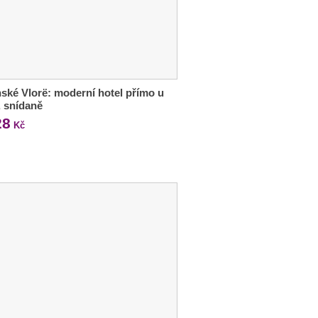
ské Vlorë: moderní hotel přímo u
 snídaně
28
Kč