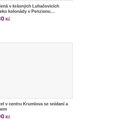
ená v krásných Luhačovicích
leko kolonády v Penzionu…
80
Kč
tel v centru Krumlova se snídaní a
nem
90
Kč