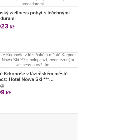
ský wellness pobyt s léčebnými
edurami
923
Kč
é Krkonoše v lázeňském městě
cz: Hotel Nowa Ski ***…
 Kč
99
Kč