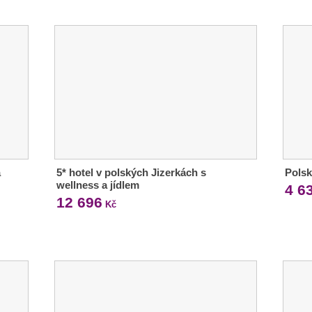
á
5* hotel v polských Jizerkách s
Polsk
wellness a jídlem
4 6
12 696
Kč