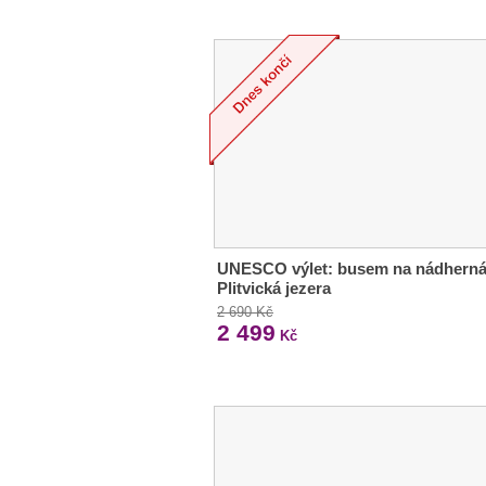
UNESCO výlet: busem na nádhern
Plitvická jezera
2 690 Kč
2 499
Kč