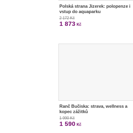
Polská strana Jizerek: polopenze i
vstup do aquaparku
2 172 Kč
1 873
Kč
Ranč Bučiska: strava, wellness a
kopec zážitků
1 990 Kč
1 590
Kč