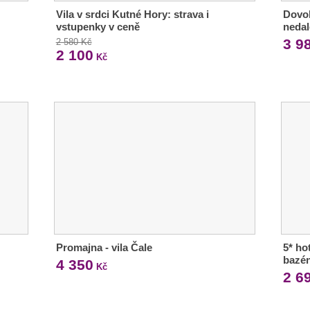
Vila v srdci Kutné Hory: strava i
Dovol
vstupenky v ceně
neda
3 9
2 580 Kč
2 100
Kč
Promajna - vila Čale
5* ho
bazé
4 350
Kč
2 6