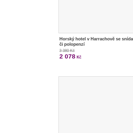
Horský hotel v Harrachově se snída
či polopenzí
3 380 Kč
2 078
Kč