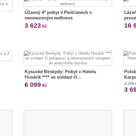
Úžasný 4* pobyt v Piešťanech s
Lázeň
neomezeným wellness
proc
3 623
16 
Kč
Kysucké Beskydy: Pobyt v Hotelu
Polsk
Husárik **** se snídaní či…
Karpa
6 099
3 799
Kč
3 6