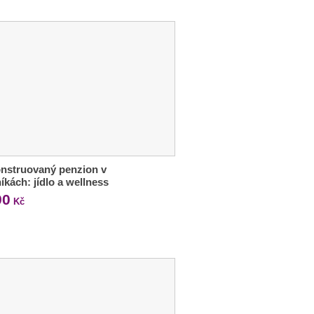
nstruovaný penzion v
íkách: jídlo a wellness
90
Kč