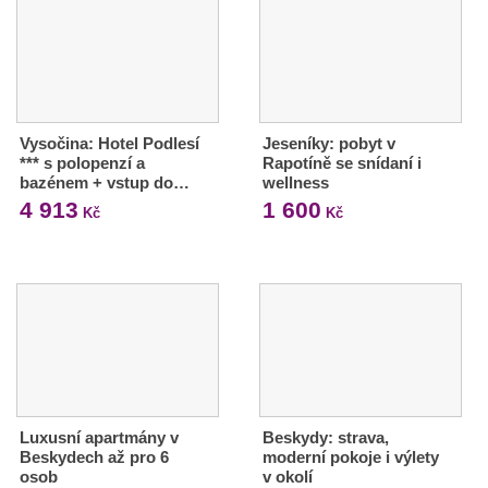
Vysočina: Hotel Podlesí
Jeseníky: pobyt v
*** s polopenzí a
Rapotíně se snídaní i
bazénem + vstup do…
wellness
4 913
1 600
Kč
Kč
Luxusní apartmány v
Beskydy: strava,
Beskydech až pro 6
moderní pokoje i výlety
osob
v okolí