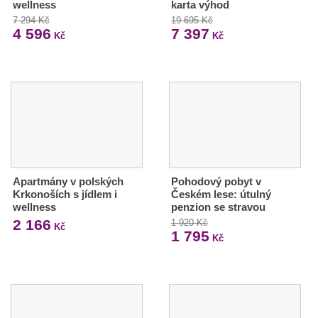
wellness
karta výhod
7 294 Kč
19 695 Kč
4 596
7 397
Kč
Kč
Apartmány v polských
Pohodový pobyt v
Krkonoších s jídlem i
Českém lese: útulný
wellness
penzion se stravou
2 166
1 920 Kč
Kč
1 795
Kč