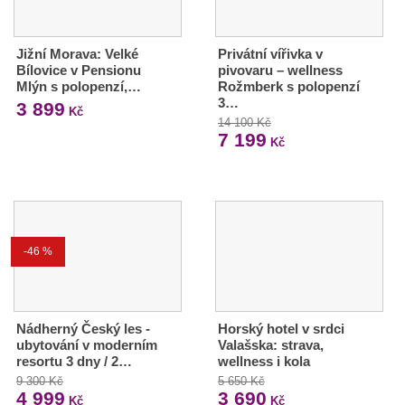
Jižní Morava: Velké
Privátní vířivka v
Bílovice v Pensionu
pivovaru – wellness
Mlýn s polopenzí,…
Rožmberk s polopenzí
3…
3 899
Kč
14 100 Kč
7 199
Kč
-46 %
Nádherný Český les -
Horský hotel v srdci
ubytování v moderním
Valašska: strava,
resortu 3 dny / 2…
wellness i kola
9 300 Kč
5 650 Kč
4 999
3 690
Kč
Kč