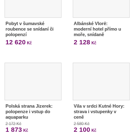
Pobyt v šumavské
Albánské Vlorë:
roubence se snídaní či
moderní hotel přímo u
polopenzí
moře, snídaně
12 620
2 128
Kč
Kč
Polská strana Jizerek:
Vila v srdci Kutné Hory:
polopenze i vstup do
strava i vstupenky v
aquaparku
ceně
2 172 Kč
2 580 Kč
1 873
2 100
Kč
Kč