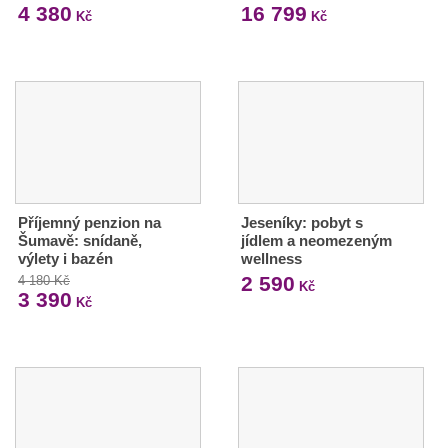
4 380
16 799
Kč
Kč
Příjemný penzion na
Jeseníky: pobyt s
Šumavě: snídaně,
jídlem a neomezeným
výlety i bazén
wellness
2 590
4 180 Kč
Kč
3 390
Kč