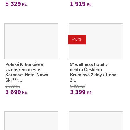
5 329
1 919
Kč
Kč
-48 %
Polské Krkonoše v
5* wellness hotel v
lázeňském městě
centru Českého
Karpacz: Hotel Nowa
Krumlova 2 dny / 1 noc,
Ski ***…
2…
3 799 Kč
6 490 Kč
3 699
3 399
Kč
Kč