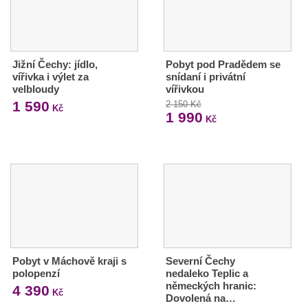
Jižní Čechy: jídlo,
Pobyt pod Pradědem se
vířivka i výlet za
snídaní i privátní
velbloudy
vířivkou
1 590
2 150 Kč
Kč
1 990
Kč
Pobyt v Máchově kraji s
Severní Čechy
polopenzí
nedaleko Teplic a
německých hranic:
4 390
Kč
Dovolená na…