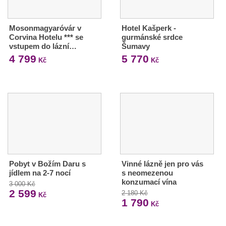
Mosonmagyaróvár v
Hotel Kašperk -
Corvina Hotelu *** se
gurmánské srdce
vstupem do lázní…
Šumavy
4 799
5 770
Kč
Kč
Pobyt v Božím Daru s
Vinné lázně jen pro vás
jídlem na 2-7 nocí
s neomezenou
konzumací vína
3 000 Kč
2 599
2 180 Kč
Kč
1 790
Kč