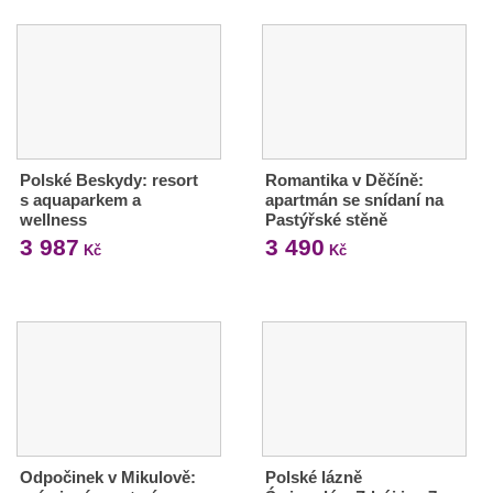
Polské Beskydy: resort
Romantika v Děčíně:
s aquaparkem a
apartmán se snídaní na
wellness
Pastýřské stěně
3 987
3 490
Kč
Kč
Odpočinek v Mikulově:
Polské lázně