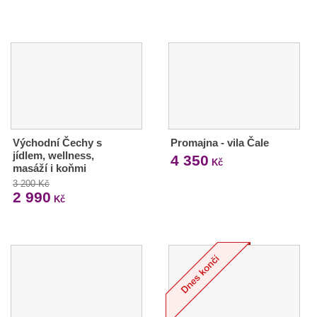
Východní Čechy s
Promajna - vila Čale
jídlem, wellness,
4 350
Kč
masáží i koňmi
3 200 Kč
2 990
Kč