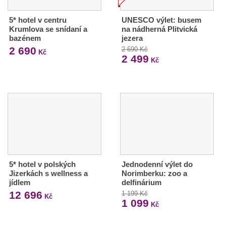
5* hotel v centru
UNESCO výlet: busem
Krumlova se snídaní a
na nádherná Plitvická
bazénem
jezera
2 690
2 690 Kč
Kč
2 499
Kč
5* hotel v polských
Jednodenní výlet do
Jizerkách s wellness a
Norimberku: zoo a
jídlem
delfinárium
12 696
1 199 Kč
Kč
1 099
Kč