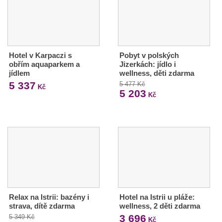
Hotel v Karpaczi s
Pobyt v polských
obřím aquaparkem a
Jizerkách: jídlo i
jídlem
wellness, děti zdarma
5 337
5 477 Kč
Kč
5 203
Kč
Relax na Istrii: bazény i
Hotel na Istrii u pláže:
strava, dítě zdarma
wellness, 2 děti zdarma
3 696
5 349 Kč
Kč