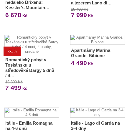
nedaleko Brixenu:
a jezerem Lago di…
Kessler's Mountain…
15 400 Kč
6 678
7 999
Kč
Kč
Apartmámy Marina
-51 %
Grande, Bibione
Romantický pobyt v
4 490
Kč
Toskánsku u
středověké Bargy 5 dnů
/ 4…
15 300 Kč
7 499
Kč
Itálie - Emilia Romagna
Itálie - Lago di Garda na
na 4-6 dnů
3-4 dny