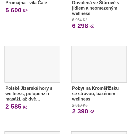
Promajna - vila Čale
Dovolená ve Štúrově s
jídlem a neomezeným
5 600
Kč
wellness
6 954 Kč
6 298
Kč
Polské Jizerské hory s
Pobyt na Kroměřížsku
wellness, polopenzí i
se stravou, bazénem i
masáží, až dvě…
wellness
2 585
2 810 Kč
Kč
2 390
Kč