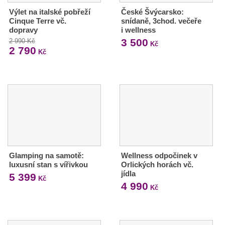
Výlet na italské pobřeží
České Švýcarsko:
Cinque Terre vč.
snídaně, 3chod. večeře
dopravy
i wellness
3 500
2 990 Kč
Kč
2 790
Kč
Glamping na samotě:
Wellness odpočinek v
luxusní stan s vířivkou
Orlických horách vč.
jídla
5 399
Kč
4 990
Kč