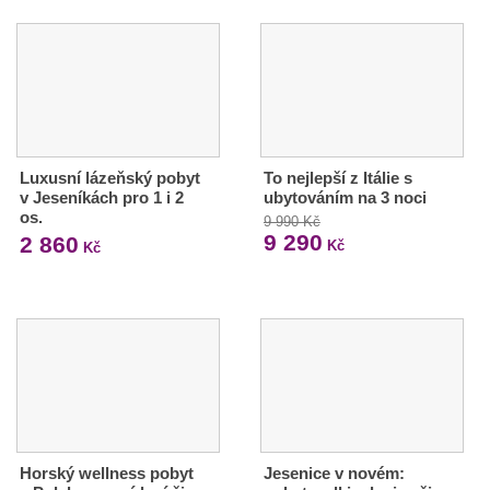
Luxusní lázeňský pobyt
To nejlepší z Itálie s
v Jeseníkách pro 1 i 2
ubytováním na 3 noci
os.
9 990 Kč
9 290
2 860
Kč
Kč
Horský wellness pobyt
Jesenice v novém: