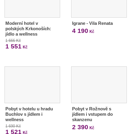
Moderní hotel v
Igrane - Vila Renata
polských Krkonoších:
4 190
Kč
jídlo a wellness
1 666 Kč
1 551
Kč
Pobyt v hotelu u hradu
Pobyt v Rožnově s
Buchlov s jídlem i
jídlem i vstupem do
wellness
skanzenu
2 390
1 690 Kč
Kč
1 521
Kč