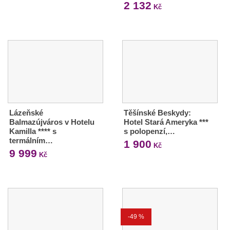
2 132
Kč
Lázeňské
Těšínské Beskydy:
Balmazújváros v Hotelu
Hotel Stará Ameryka ***
Kamilla **** s
s polopenzí,…
termálním…
1 900
Kč
9 999
Kč
-49 %