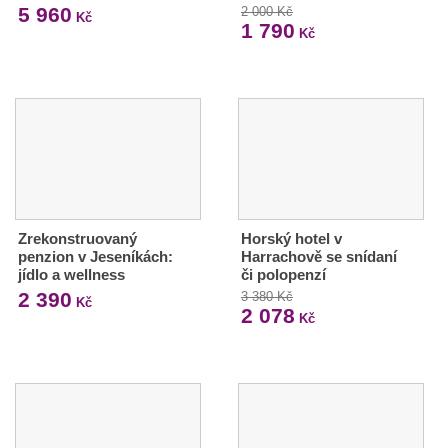
5 960
2 000 Kč
Kč
1 790
Kč
Zrekonstruovaný
Horský hotel v
penzion v Jeseníkách:
Harrachově se snídaní
jídlo a wellness
či polopenzí
2 390
3 380 Kč
Kč
2 078
Kč