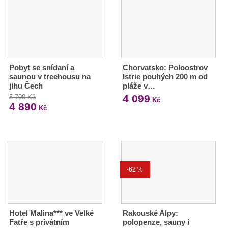
Pobyt se snídaní a
Chorvatsko: Poloostrov
saunou v treehousu na
Istrie pouhých 200 m od
jihu Čech
pláže v…
4 099
5 700 Kč
Kč
4 890
Kč
-62 %
Hotel Malina*** ve Velké
Rakouské Alpy:
Fatře s privátním
polopenze, sauny i