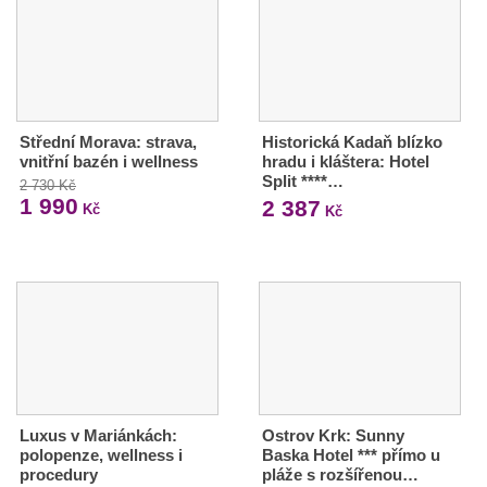
Střední Morava: strava,
Historická Kadaň blízko
vnitřní bazén i wellness
hradu i kláštera: Hotel
Split ****…
2 730 Kč
1 990
2 387
Kč
Kč
Luxus v Mariánkách:
Ostrov Krk: Sunny
polopenze, wellness i
Baska Hotel *** přímo u
procedury
pláže s rozšířenou…