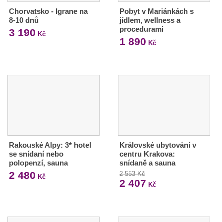
Chorvatsko - Igrane na
Pobyt v Mariánkách s
8-10 dnů
jídlem, wellness a
procedurami
3 190
Kč
1 890
Kč
Rakouské Alpy: 3* hotel
Královské ubytování v
se snídaní nebo
centru Krakova:
polopenzí, sauna
snídaně a sauna
2 480
2 553 Kč
Kč
2 407
Kč