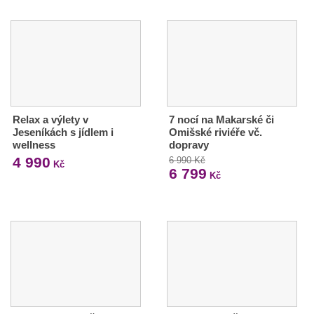
Relax a výlety v
7 nocí na Makarské či
Jeseníkách s jídlem i
Omišské riviéře vč.
wellness
dopravy
4 990
6 990 Kč
Kč
6 799
Kč