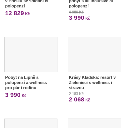
v Polsku se snídaní či
pobyt s all inclusive či
polopenzí
polopenzí
12 829
4 980 Kč
Kč
3 990
Kč
Pobyt na Lipně s
Krásy Kladska: resort v
polopenzí a wellness
Zielenieci s wellness i
pro pár i rodinu
stravou
3 990
2 183 Kč
Kč
2 068
Kč