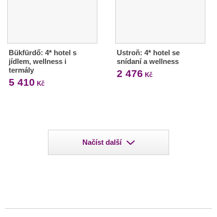
Bükfürdő: 4* hotel s
Ustroň: 4* hotel se
jídlem, wellness i
snídaní a wellness
termály
2 476
Kč
5 410
Kč
Načíst další