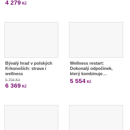
4 279
Kč
Bývalý hrad v polských
Wellness restart:
Krkonoších: strava i
Dokonalý odpočinek,
wellness
který kombinuje…
5 554
6 704 Kč
Kč
6 369
Kč