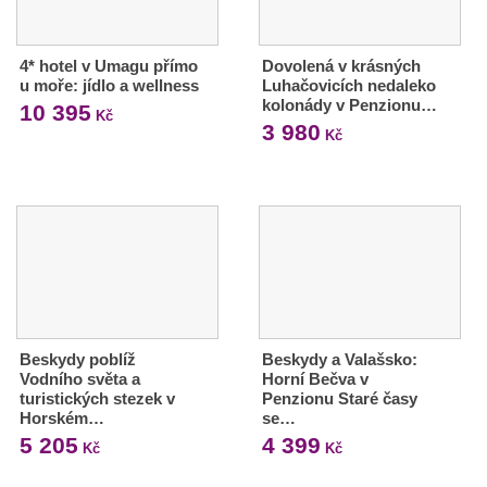
4* hotel v Umagu přímo
Dovolená v krásných
u moře: jídlo a wellness
Luhačovicích nedaleko
kolonády v Penzionu…
10 395
Kč
3 980
Kč
Beskydy poblíž
Beskydy a Valašsko:
Vodního světa a
Horní Bečva v
turistických stezek v
Penzionu Staré časy
Horském…
se…
5 205
4 399
Kč
Kč