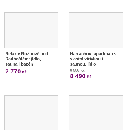
Relax v Rožnově pod
Harrachov: apartmán s
Radhoštěm: jídlo,
vlastní vířivkou i
sauna i bazén
saunou, jídlo
2 770
8 506 Kč
Kč
8 490
Kč