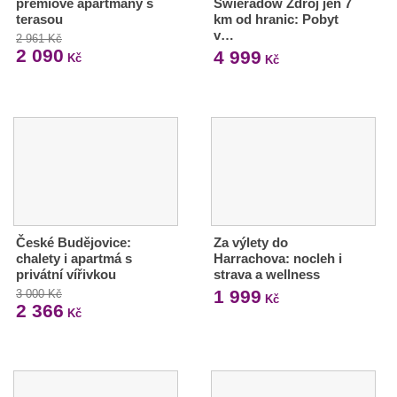
prémiové apartmány s
Świeradów Zdrój jen 7
terasou
km od hranic: Pobyt
v…
2 961 Kč
2 090
4 999
Kč
Kč
České Budějovice:
Za výlety do
chalety i apartmá s
Harrachova: nocleh i
privátní vířivkou
strava a wellness
1 999
3 000 Kč
Kč
2 366
Kč