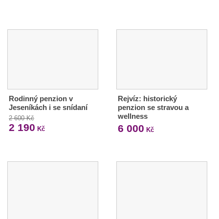
Rodinný penzion v
Rejvíz: historický
Jeseníkách i se snídaní
penzion se stravou a
wellness
2 600 Kč
2 190
6 000
Kč
Kč