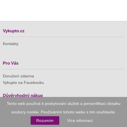
Vykupto.cz
Kontakty
Pro Vás
Doručení zdarma
Vykupto na Facebooku
Důvěryhodný nákup
Tento web používá k poskytování služeb a personifikaci obsahu
Naše společnost je členem Asociace pro elektronickou
soubory cookie. Používáním tohoto webu s tím souhlasíte.
komerci (APEK)
Rozumím
Více informací