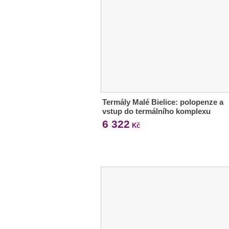
Termály Malé Bielice: polopenze a
vstup do termálního komplexu
6 322
Kč