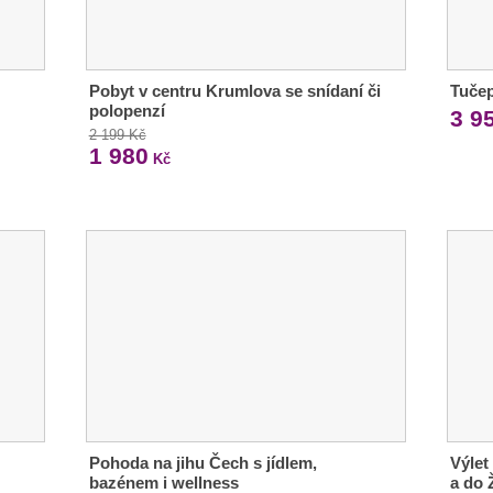
Pobyt v centru Krumlova se snídaní či
Tučep
polopenzí
3 9
2 199 Kč
1 980
Kč
Pohoda na jihu Čech s jídlem,
Výlet
bazénem i wellness
a do 