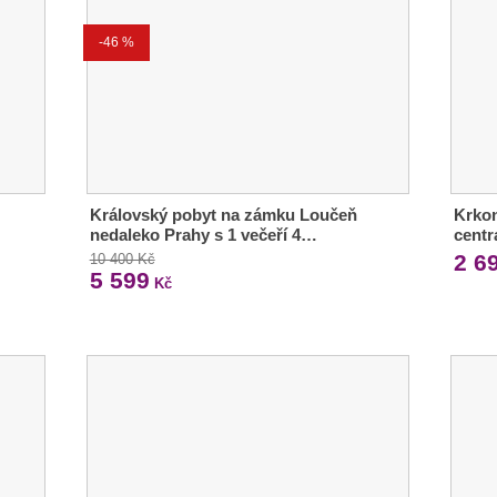
-46 %
Královský pobyt na zámku Loučeň
Krkon
nedaleko Prahy s 1 večeří 4…
centr
2 6
10 400 Kč
5 599
Kč