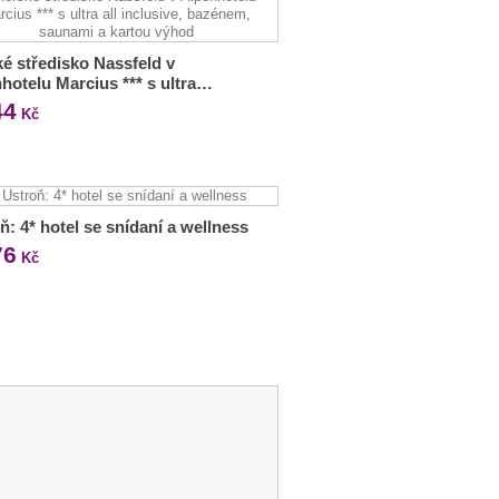
é středisko Nassfeld v
hotelu Marcius *** s ultra…
44
Kč
ň: 4* hotel se snídaní a wellness
76
Kč