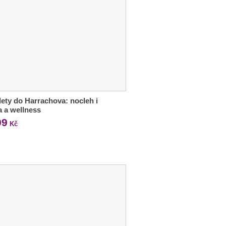
lety do Harrachova: nocleh i
a a wellness
99
Kč