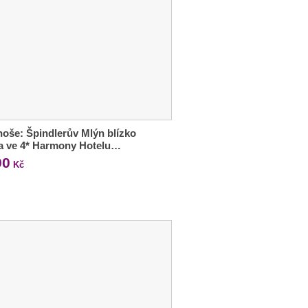
oše: Špindlerův Mlýn blízko
a ve 4* Harmony Hotelu…
90
Kč