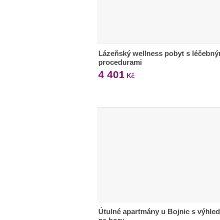
Lázeňský wellness pobyt s léčebný
procedurami
4 401
Kč
Útulné apartmány u Bojnic s výhle