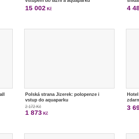
vstupem do lázní a aquaparku
snída
15 002
4 4
Kč
all
Polská strana Jizerek: polopenze i
Hotel 
vstup do aquaparku
zdar
3 6
2 172 Kč
1 873
Kč