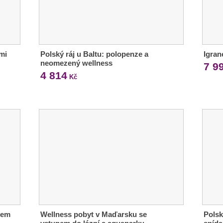
mi
Polský ráj u Baltu: polopenze a
Igran
neomezený wellness
7 9
4 814
Kč
dem
Wellness pobyt v Maďarsku se
Polsk