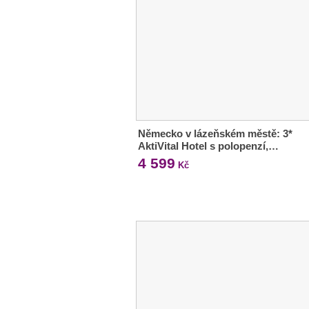
Německo v lázeňském městě: 3*
AktiVital Hotel s polopenzí,…
4 599
Kč