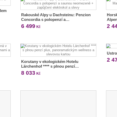
dlem
Rakouské Alpy u Dachsteinu: Penzion
Horsk
Concordia s polopenzí a…
Alpen
6 499
2 4
Kč
Ustro
2 4
Korutany v ekologickém Hotelu
Lärchenhof **** s plnou penzí…
8 033
Kč