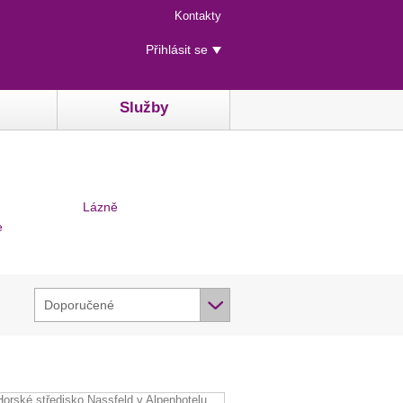
Menu
Kontakty
rychlého
Uživatelské
přístupu
Přihlásit se
menu
Služby
Lázně
e
Doporučené