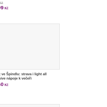
 Kč
99
Kč
 ve Špindlu: strava i light all
sive nápoje k večeři
60
Kč