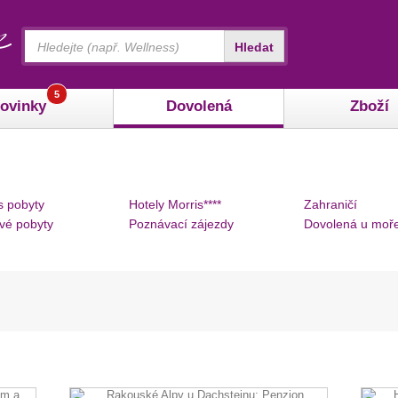
Vyhledávání
Hledat
5
ovinky
Dovolená
Zboží
s pobyty
Hotely Morris****
Zahraničí
vé pobyty
Poznávací zájezdy
Dovolená u moř