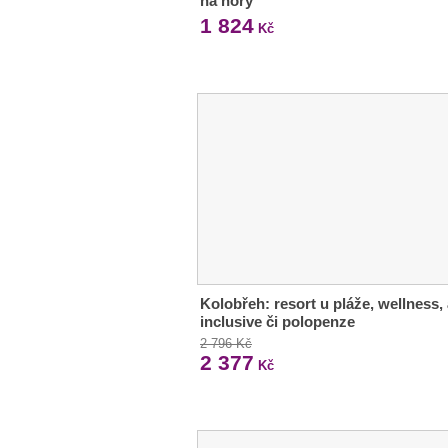
na hory
1 824
Kč
Kolobřeh: resort u pláže, wellness, 
inclusive či polopenze
2 796 Kč
2 377
Kč