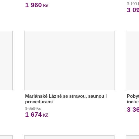
1 960
3 199
Kč
3 0
Mariánské Lázně se stravou, saunou i
Pobyt
procedurami
inclu
3 3
1 860 Kč
1 674
Kč