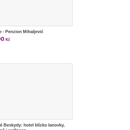
e - Penzion Mihaljević
90
Kč
é Beskydy: hotel blízko lanovky,