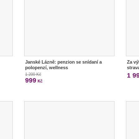
Janské Lázně: penzion se snídaní a
Za vý
polopenzí, wellness
strav
1 9
1 200 Kč
999
Kč