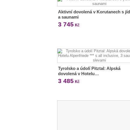
Aktivní dovolená v Korutanech s jí
a saunami
3 745
Kč
Tyrolsko a údolí Pitztal: Alpská
dovolená v Hotelu…
3 485
Kč