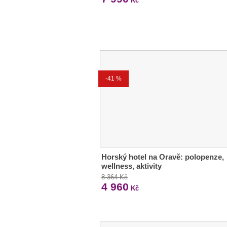
Kč
-41 %
Horský hotel na Oravě: polopenze,
wellness, aktivity
8 364 Kč
4 960
Kč