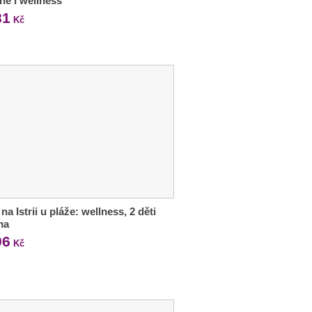
ně i wellness
81
Kč
na Istrii u pláže: wellness, 2 děti
ma
96
Kč