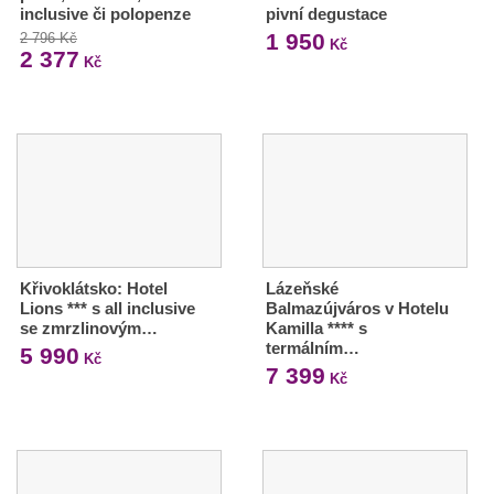
inclusive či polopenze
pivní degustace
1 950
2 796 Kč
Kč
2 377
Kč
Křivoklátsko: Hotel
Lázeňské
Lions *** s all inclusive
Balmazújváros v Hotelu
se zmrzlinovým…
Kamilla **** s
termálním…
5 990
Kč
7 399
Kč