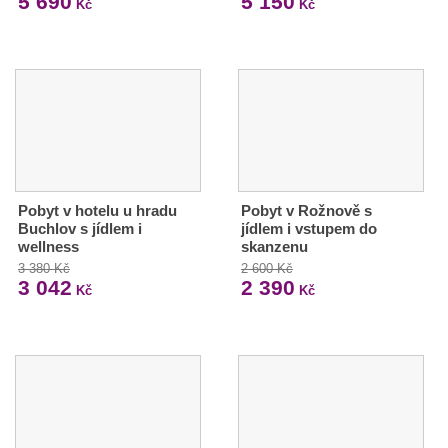
5 690
5 150
Kč
Kč
Pobyt v hotelu u hradu
Pobyt v Rožnově s
Buchlov s jídlem i
jídlem i vstupem do
wellness
skanzenu
3 380 Kč
2 600 Kč
3 042
2 390
Kč
Kč