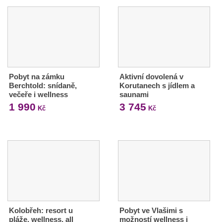
Pobyt na zámku
Aktivní dovolená v
Berchtold: snídaně,
Korutanech s jídlem a
večeře i wellness
saunami
1 990
3 745
Kč
Kč
Kolobřeh: resort u
Pobyt ve Vlašimi s
pláže, wellness, all
možností wellness i