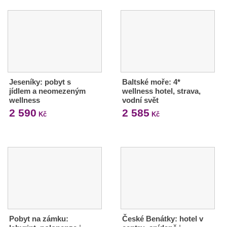
Jeseníky: pobyt s
Baltské moře: 4*
jídlem a neomezeným
wellness hotel, strava,
wellness
vodní svět
2 590
2 585
Kč
Kč
Pobyt na zámku:
České Benátky: hotel v