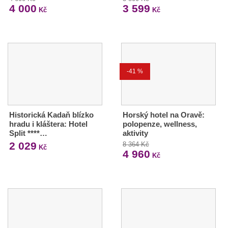
4 000
3 599
Kč
Kč
-41 %
Historická Kadaň blízko
Horský hotel na Oravě:
hradu i kláštera: Hotel
polopenze, wellness,
Split ****…
aktivity
2 029
8 364 Kč
Kč
4 960
Kč