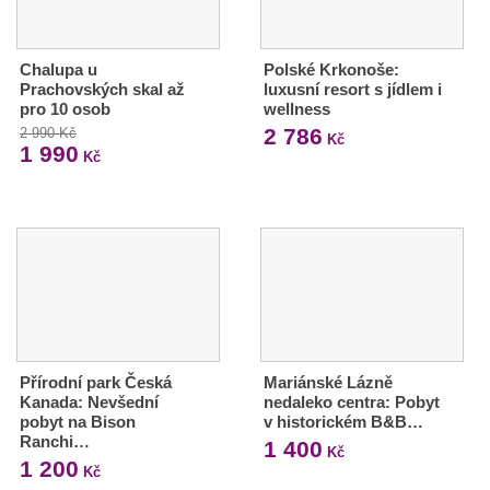
Chalupa u
Polské Krkonoše:
Prachovských skal až
luxusní resort s jídlem i
pro 10 osob
wellness
2 786
2 990 Kč
Kč
1 990
Kč
Přírodní park Česká
Mariánské Lázně
Kanada: Nevšední
nedaleko centra: Pobyt
pobyt na Bison
v historickém B&B…
Ranchi…
1 400
Kč
1 200
Kč