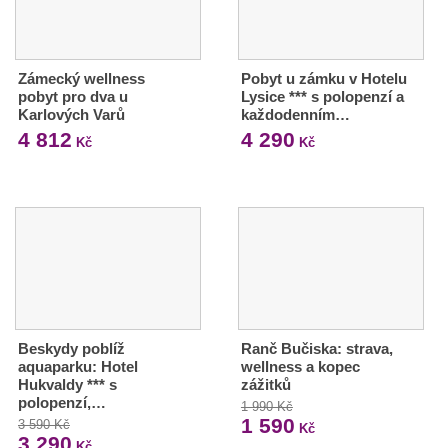
Zámecký wellness
Pobyt u zámku v Hotelu
pobyt pro dva u
Lysice *** s polopenzí a
Karlových Varů
každodenním…
4 812
4 290
Kč
Kč
Beskydy poblíž
Ranč Bučiska: strava,
aquaparku: Hotel
wellness a kopec
Hukvaldy *** s
zážitků
polopenzí,…
1 990 Kč
1 590
3 590 Kč
Kč
3 290
Kč