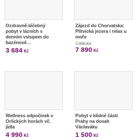
Ozdravně-léčebný
Zájezd do Chorvatska:
pobyt v lázních s
Plitvická jezera i relax u
denním vstupem do
moře
bazénové…
7 990 Kč
7 890
3 684
Kč
Kč
Wellness odpočinek v
Pobyt v klidné části
Orlických horách vč.
Prahy na dosah
jídla
Václaváku
4 990
1 500
Kč
Kč