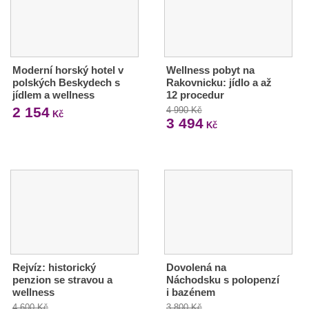
Moderní horský hotel v
Wellness pobyt na
polských Beskydech s
Rakovnicku: jídlo a až
jídlem a wellness
12 procedur
2 154
4 990 Kč
Kč
3 494
Kč
Rejvíz: historický
Dovolená na
penzion se stravou a
Náchodsku s polopenzí
wellness
i bazénem
4 600 Kč
3 800 Kč