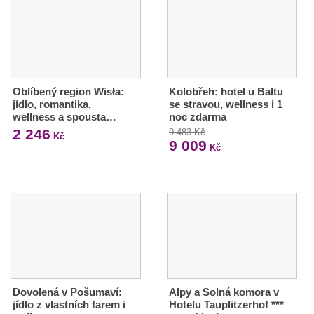
Oblíbený region Wisła:
Kolobřeh: hotel u Baltu
jídlo, romantika,
se stravou, wellness i 1
wellness a spousta…
noc zdarma
2 246
9 483 Kč
Kč
9 009
Kč
Dovolená v Pošumaví:
Alpy a Solná komora v
jídlo z vlastních farem i
Hotelu Tauplitzerhof ***