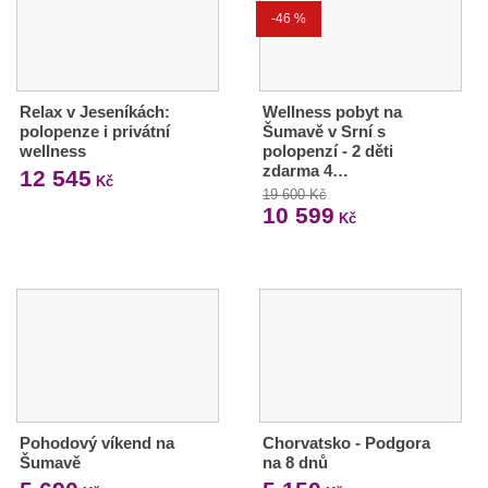
-46 %
Relax v Jeseníkách:
Wellness pobyt na
polopenze i privátní
Šumavě v Srní s
wellness
polopenzí - 2 děti
zdarma 4…
12 545
Kč
19 600 Kč
10 599
Kč
Pohodový víkend na
Chorvatsko - Podgora
Šumavě
na 8 dnů