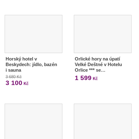
Horský hotel v
Orlické hory na úpatí
Beskydech: jídlo, bazén
Velké Deštné v Hotelu
i sauna
Orlice *** se…
1 599
3 680 Kč
Kč
3 100
Kč