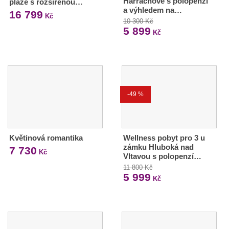
Harrachově s polopenzí
pláže s rozšířenou…
a výhledem na…
16 799
Kč
10 300 Kč
5 899
Kč
-49 %
Květinová romantika
Wellness pobyt pro 3 u
zámku Hluboká nad
7 730
Kč
Vltavou s polopenzí…
11 800 Kč
5 999
Kč