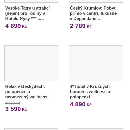
Vysoké Tatry u atrakcí
Český Krumlov: Pobyt
(nejen) pro rodiny v
přímo v centru luxusně
Hotelu Rysy *** s…
v Depandanci…
4 899
2 789
Kč
Kč
Relax v Beskydech:
4* hotel v Krušných
polopenze a
horách s wellness a
neomezený wellness
polopenzí
4 890
4 380 Kč
Kč
3 590
Kč