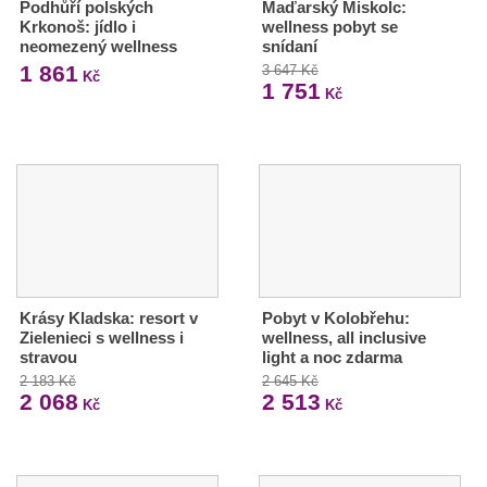
Podhůří polských
Maďarský Miskolc:
Krkonoš: jídlo i
wellness pobyt se
neomezený wellness
snídaní
1 861
3 647 Kč
Kč
1 751
Kč
Krásy Kladska: resort v
Pobyt v Kolobřehu:
Zielenieci s wellness i
wellness, all inclusive
stravou
light a noc zdarma
2 183 Kč
2 645 Kč
2 068
2 513
Kč
Kč