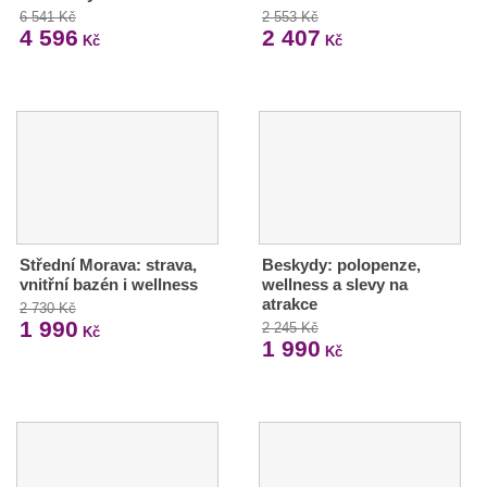
6 541 Kč
2 553 Kč
4 596
2 407
Kč
Kč
Střední Morava: strava,
Beskydy: polopenze,
vnitřní bazén i wellness
wellness a slevy na
atrakce
2 730 Kč
1 990
2 245 Kč
Kč
1 990
Kč