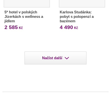
5* hotel v polských
Karlova Studánka:
Jizerkách s wellness a
pobyt s polopenzí a
jídlem
bazénem
2 585
4 490
Kč
Kč
Načíst další