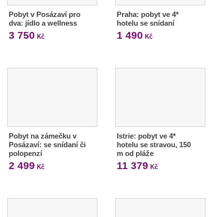
Pobyt v Posázaví pro
Praha: pobyt ve 4*
dva: jídlo a wellness
hotelu se snídaní
3 750
1 490
Kč
Kč
Pobyt na zámečku v
Istrie: pobyt ve 4*
Posázaví: se snídaní či
hotelu se stravou, 150
polopenzí
m od pláže
2 499
11 379
Kč
Kč