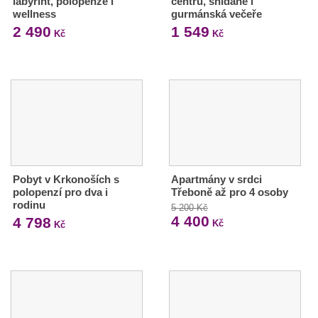
labyrint, polopenze i
centru, snídaně i
wellness
gurmánská večeře
2 490
1 549
Kč
Kč
Pobyt v Krkonoších s
Apartmány v srdci
polopenzí pro dva i
Třeboně až pro 4 osoby
rodinu
5 200 Kč
4 400
4 798
Kč
Kč