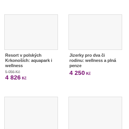
Resort v polských
Jizerky pro dva či
Krkonoších: aquapark i
rodinu: wellness a plná
wellness
penze
4 250
5 056 Kč
Kč
4 826
Kč