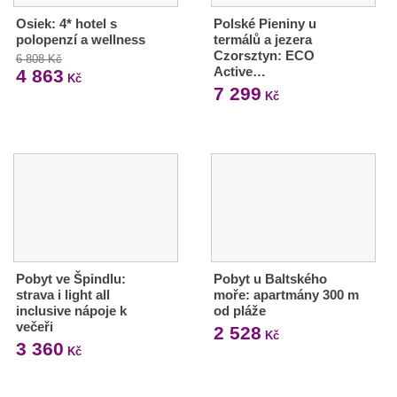
Osiek: 4* hotel s
Polské Pieniny u
polopenzí a wellness
termálů a jezera
Czorsztyn: ECO
6 808 Kč
Active…
4 863
Kč
7 299
Kč
Pobyt ve Špindlu:
Pobyt u Baltského
strava i light all
moře: apartmány 300 m
inclusive nápoje k
od pláže
večeři
2 528
Kč
3 360
Kč