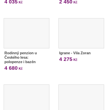
4 035
2 450
Kč
Kč
Rodinný penzion u
Igrane - Vila Zoran
Českého lesa:
4 275
Kč
polopenze i bazén
4 680
Kč