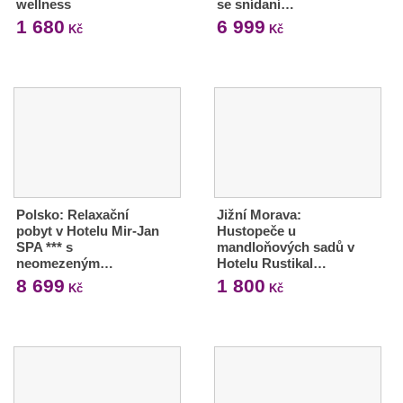
wellness
se snídaní…
1 680
6 999
Kč
Kč
Polsko: Relaxační
Jižní Morava:
pobyt v Hotelu Mir-Jan
Hustopeče u
SPA *** s
mandloňových sadů v
neomezeným…
Hotelu Rustikal…
8 699
1 800
Kč
Kč