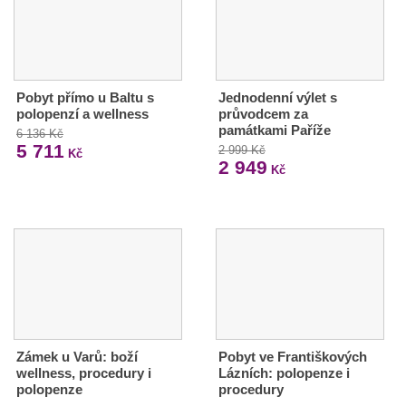
Pobyt přímo u Baltu s
Jednodenní výlet s
polopenzí a wellness
průvodcem za
památkami Paříže
6 136 Kč
5 711
2 999 Kč
Kč
2 949
Kč
Zámek u Varů: boží
Pobyt ve Františkových
wellness, procedury i
Lázních: polopenze i
polopenze
procedury