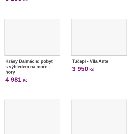
Krásy Dalmácie: pobyt
Tučepi - Vila Ante
s výhledem na moře i
3 950
Kč
hory
4 981
Kč