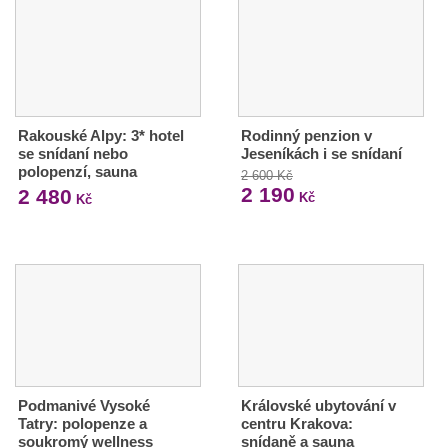
Rakouské Alpy: 3* hotel
Rodinný penzion v
se snídaní nebo
Jeseníkách i se snídaní
polopenzí, sauna
2 600 Kč
2 190
2 480
Kč
Kč
Podmanivé Vysoké
Královské ubytování v
Tatry: polopenze a
centru Krakova:
soukromý wellness
snídaně a sauna