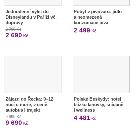
Jednodenní výlet do
Pobyt v pivovaru: jídlo
Disneylandu v Paříži vč.
a neomezená
dopravy
konzumace piva
2 499
2 790 Kč
Kč
2 690
Kč
Zájezd do Řecka: 9–12
Polské Beskydy: hotel
nocí u moře, v ceně
blízko lanovky, snídaně
autobus i trajekt
i wellness
4 481
9 990 Kč
Kč
9 690
Kč