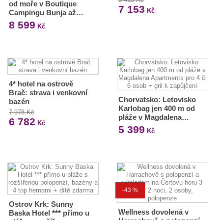
od moře v Boutique
7 153
Kč
Campingu Bunja až…
8 599
Kč
4* hotel na ostrově
Brač: strava i venkovní
Chorvatsko: Letovisko
bazén
Karlobag jen 400 m od
7 978 Kč
pláže v Magdalena…
6 782
Kč
5 399
Kč
-43 %
Ostrov Krk: Sunny
Wellness dovolená v
Baska Hotel *** přímo u