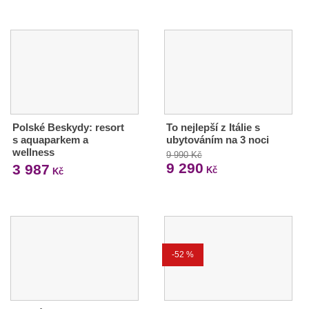
Polské Beskydy: resort
To nejlepší z Itálie s
s aquaparkem a
ubytováním na 3 noci
wellness
9 990 Kč
9 290
3 987
Kč
Kč
-52 %