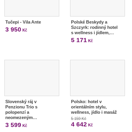
Tučepi - Vila Ante
Polské Beskydy a
Szczyrk: rodinný hotel
3 950
Kč
s wellness i jídlem,…
5 171
Kč
Slovenský ráj v
Polsko: hotel v
Penzionu Trio s
orientálním stylu,
polopenzí a
wellness, jídlo i masáž
neomezeným…
5 159 Kč
4 642
3 599
Kč
Kč