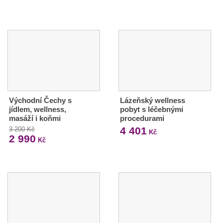
Východní Čechy s
Lázeňský wellness
jídlem, wellness,
pobyt s léčebnými
masáží i koňmi
procedurami
4 401
3 200 Kč
Kč
2 990
Kč