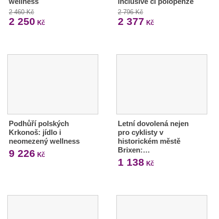
wellness
inclusive či polopenze
2 460 Kč
2 796 Kč
2 250
2 377
Kč
Kč
Podhůří polských
Letní dovolená nejen
Krkonoš: jídlo i
pro cyklisty v
neomezený wellness
historickém městě
Brixen:…
9 226
Kč
1 138
Kč