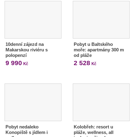
10denní zájezd na
Pobyt u Baltského
Makarskou riviéru s
moře: apartmány 300 m
polopenzí
od pláže
9 990
2 528
Kč
Kč
Pobyt nedaleko
Kolobřeh: resort u
Konopiště s jídlem i
pláže, wellness, all