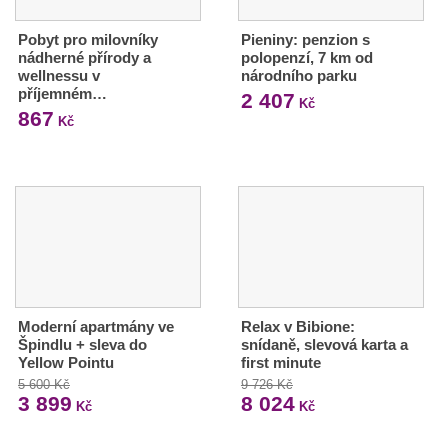
Pobyt pro milovníky
Pieniny: penzion s
nádherné přírody a
polopenzí, 7 km od
wellnessu v
národního parku
příjemném…
2 407
Kč
867
Kč
Moderní apartmány ve
Relax v Bibione:
Špindlu + sleva do
snídaně, slevová karta a
Yellow Pointu
first minute
5 600 Kč
9 726 Kč
3 899
8 024
Kč
Kč