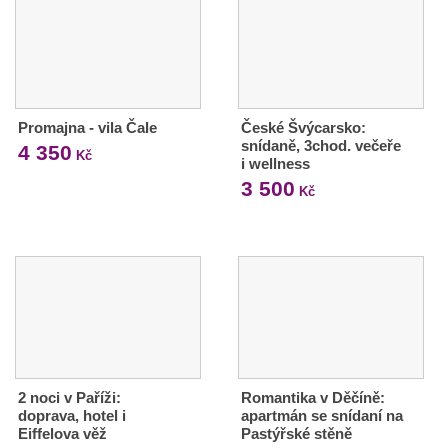
Promajna - vila Čale
České Švýcarsko:
snídaně, 3chod. večeře
4 350
Kč
i wellness
3 500
Kč
2 noci v Paříži:
Romantika v Děčíně:
doprava, hotel i
apartmán se snídaní na
Eiffelova věž
Pastýřské stěně