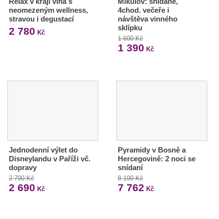
Relax v kraji vína s
Mikulov: snídaně,
neomezeným wellness,
4chod. večeře i
stravou i degustací
návštěva vinného
sklípku
2 780
Kč
1 600 Kč
1 390
Kč
Jednodenní výlet do
Pyramidy v Bosně a
Disneylandu v Paříži vč.
Hercegovině: 2 noci se
dopravy
snídaní
2 790 Kč
8 190 Kč
2 690
7 762
Kč
Kč