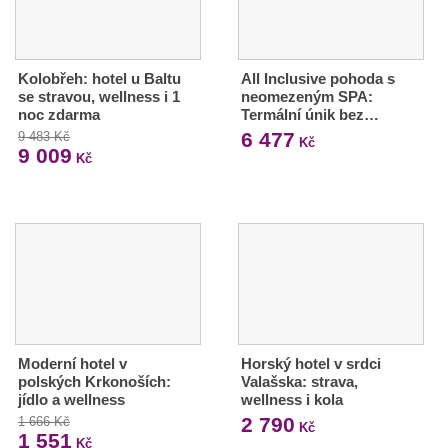
Kolobřeh: hotel u Baltu
All Inclusive pohoda s
se stravou, wellness i 1
neomezeným SPA:
noc zdarma
Termální únik bez…
6 477
9 483 Kč
Kč
9 009
Kč
Moderní hotel v
Horský hotel v srdci
polských Krkonoších:
Valašska: strava,
jídlo a wellness
wellness i kola
2 790
1 666 Kč
Kč
1 551
Kč