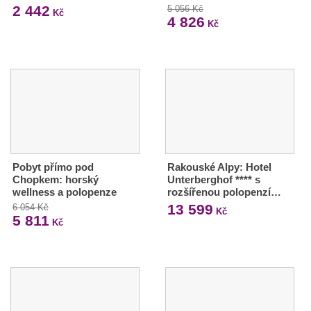
2 442
5 056 Kč
Kč
4 826
Kč
Pobyt přímo pod
Rakouské Alpy: Hotel
Chopkem: horský
Unterberghof **** s
wellness a polopenze
rozšířenou polopenzí…
13 599
6 054 Kč
Kč
5 811
Kč