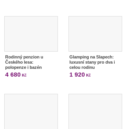
Rodinný penzion u
Glamping na Slapech:
Českého lesa:
luxusní stany pro dva i
polopenze i bazén
celou rodinu
4 680
1 920
Kč
Kč