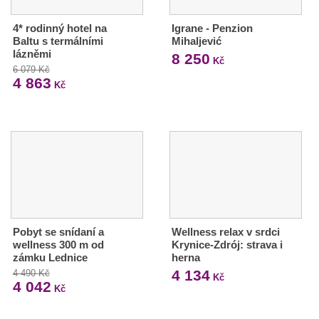
4* rodinný hotel na
Igrane - Penzion
Baltu s termálními
Mihaljević
lázněmi
8 250
Kč
6 079 Kč
4 863
Kč
Pobyt se snídaní a
Wellness relax v srdci
wellness 300 m od
Krynice-Zdrój: strava i
zámku Lednice
herna
4 134
4 490 Kč
Kč
4 042
Kč