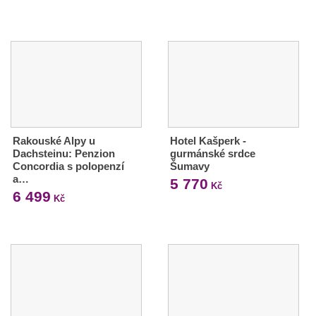
Rakouské Alpy u
Hotel Kašperk -
Dachsteinu: Penzion
gurmánské srdce
Concordia s polopenzí
Šumavy
a…
5 770
Kč
6 499
Kč