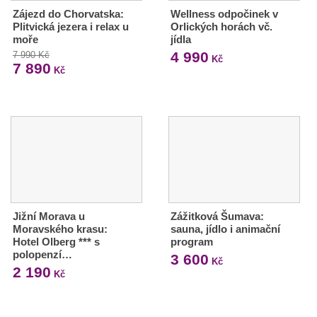
Zájezd do Chorvatska:
Wellness odpočinek v
Plitvická jezera i relax u
Orlických horách vč.
moře
jídla
4 990
7 990 Kč
Kč
7 890
Kč
Jižní Morava u
Zážitková Šumava:
Moravského krasu:
sauna, jídlo i animační
Hotel Olberg *** s
program
polopenzí…
3 600
Kč
2 190
Kč