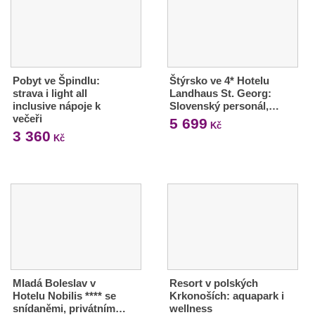
Pobyt ve Špindlu:
Štýrsko ve 4* Hotelu
strava i light all
Landhaus St. Georg:
inclusive nápoje k
Slovenský personál,…
večeři
5 699
Kč
3 360
Kč
Mladá Boleslav v
Resort v polských
Hotelu Nobilis **** se
Krkonoších: aquapark i
snídaněmi, privátním…
wellness