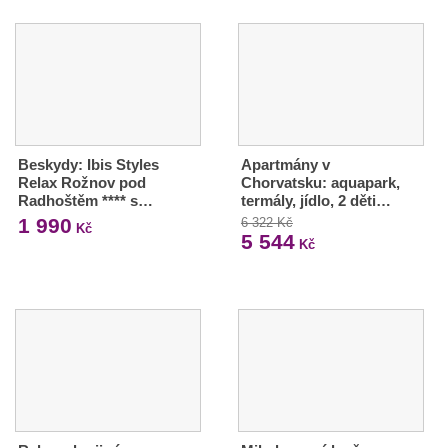
Beskydy: Ibis Styles
Apartmány v
Relax Rožnov pod
Chorvatsku: aquapark,
Radhoštěm **** s…
termály, jídlo, 2 děti…
1 990
6 322 Kč
Kč
5 544
Kč