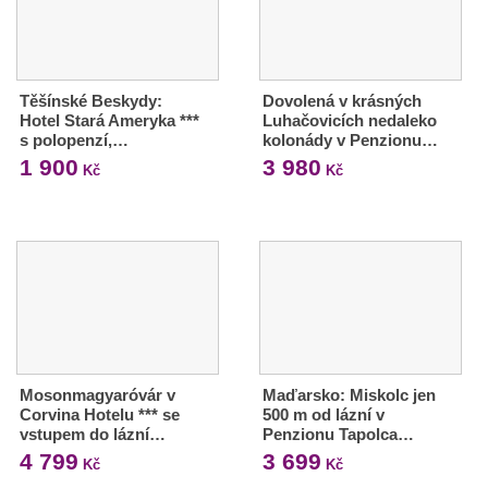
Těšínské Beskydy:
Dovolená v krásných
Hotel Stará Ameryka ***
Luhačovicích nedaleko
s polopenzí,…
kolonády v Penzionu…
1 900
3 980
Kč
Kč
Mosonmagyaróvár v
Maďarsko: Miskolc jen
Corvina Hotelu *** se
500 m od lázní v
vstupem do lázní…
Penzionu Tapolca…
4 799
3 699
Kč
Kč