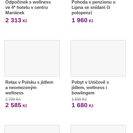
Odpočinek s wellness
Pohoda v penzionu u
ve 4* hotelu v centru
Lipna se snídaní či
Mariánek
polopenzí
2 313
1 960
Kč
Kč
Relax v Polsku s jídlem
Pobyt v Uničově s
a neomezeným
jídlem, wellness i
wellness
bowlingem
2 700 Kč
1 690 Kč
2 585
1 680
Kč
Kč