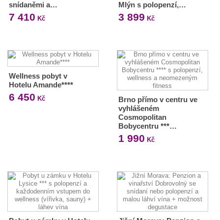
snídaněmi a…
Mlýn s polopenzí,…
7 410
3 899
Kč
Kč
Wellness pobyt v
Hotelu Amande****
6 450
Kč
Brno přímo v centru ve
vyhlášeném
Cosmopolitan
Bobycentru ***…
1 990
Kč