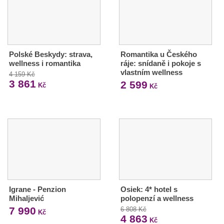
Polské Beskydy: strava,
Romantika u Českého
wellness i romantika
ráje: snídaně i pokoje s
vlastním wellness
4 159 Kč
3 861
2 599
Kč
Kč
Igrane - Penzion
Osiek: 4* hotel s
Mihaljević
polopenzí a wellness
7 990
6 808 Kč
Kč
4 863
Kč