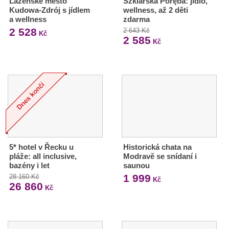
Lázeňské město
Szklarska Poręba: jídlo,
Kudowa-Zdrój s jídlem
wellness, až 2 děti
a wellness
zdarma
2 528
2 643 Kč
Kč
2 585
Kč
5* hotel v Řecku u
Historická chata na
pláže: all inclusive,
Modravě se snídaní i
bazény i let
saunou
1 999
28 160 Kč
Kč
26 860
Kč