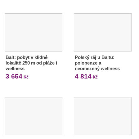
Balt: pobyt v klidné
Polský ráj u Baltu:
lokalitě 250 m od pláže i
polopenze a
wellness
neomezený wellness
3 654
4 814
Kč
Kč