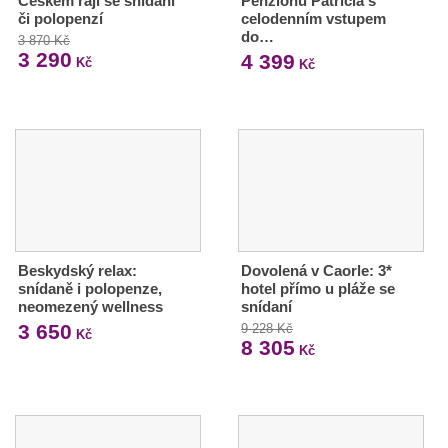
Českém ráji se snídaní
Penzionu Patrícia s
či polopenzí
celodenním vstupem
do…
3 870 Kč
3 290
4 399
Kč
Kč
Beskydský relax:
Dovolená v Caorle: 3*
snídaně i polopenze,
hotel přímo u pláže se
neomezený wellness
snídaní
3 650
9 228 Kč
Kč
8 305
Kč