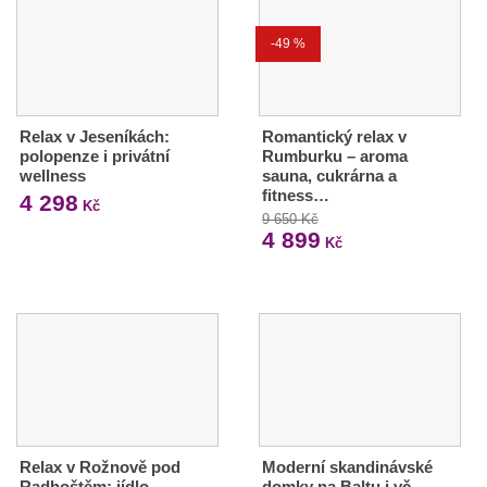
-49 %
Relax v Jeseníkách:
Romantický relax v
polopenze i privátní
Rumburku – aroma
wellness
sauna, cukrárna a
fitness…
4 298
Kč
9 650 Kč
4 899
Kč
Relax v Rožnově pod
Moderní skandinávské
Radhoštěm: jídlo,
domky na Baltu i vč.