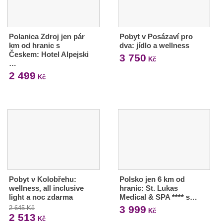
Polanica Zdroj jen pár
Pobyt v Posázaví pro
km od hranic s
dva: jídlo a wellness
Českem: Hotel Alpejski
3 750
Kč
…
2 499
Kč
Pobyt v Kolobřehu:
Polsko jen 6 km od
wellness, all inclusive
hranic: St. Lukas
light a noc zdarma
Medical & SPA **** s…
3 999
2 645 Kč
Kč
2 513
Kč