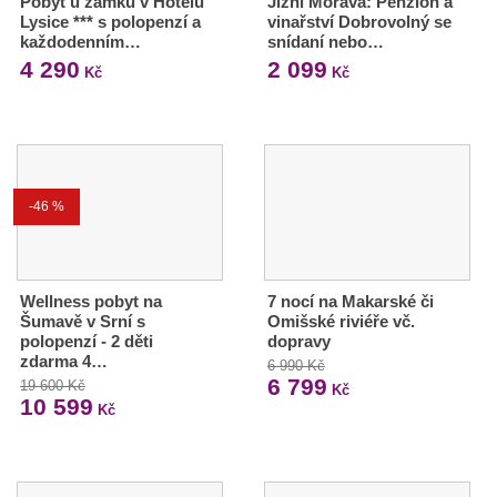
Pobyt u zámku v Hotelu
Jižní Morava: Penzion a
Lysice *** s polopenzí a
vinařství Dobrovolný se
každodenním…
snídaní nebo…
4 290
2 099
Kč
Kč
-46 %
Wellness pobyt na
7 nocí na Makarské či
Šumavě v Srní s
Omišské riviéře vč.
polopenzí - 2 děti
dopravy
zdarma 4…
6 990 Kč
6 799
19 600 Kč
Kč
10 599
Kč