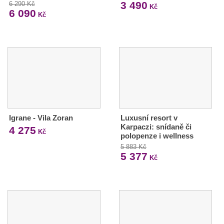
3 490
6 290 Kč
Kč
6 090
Kč
Igrane - Vila Zoran
Luxusní resort v
Karpaczi: snídaně či
4 275
Kč
polopenze i wellness
5 883 Kč
5 377
Kč