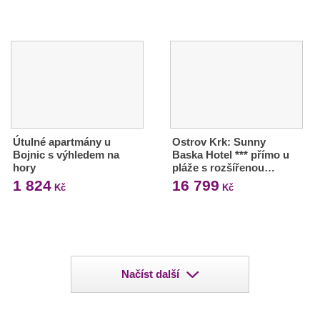
Útulné apartmány u
Ostrov Krk: Sunny
Bojnic s výhledem na
Baska Hotel *** přímo u
hory
pláže s rozšířenou…
1 824
16 799
Kč
Kč
Načíst další