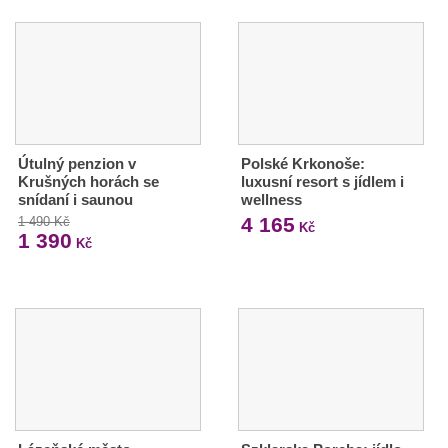
Útulný penzion v
Polské Krkonoše:
Krušných horách se
luxusní resort s jídlem i
snídaní i saunou
wellness
4 165
1 490 Kč
Kč
1 390
Kč