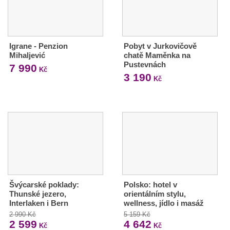
Igrane - Penzion
Pobyt v Jurkovičově
Mihaljević
chatě Maměnka na
Pustevnách
7 990
Kč
3 190
Kč
Švýcarské poklady:
Polsko: hotel v
Thunské jezero,
orientálním stylu,
Interlaken i Bern
wellness, jídlo i masáž
2 990 Kč
5 159 Kč
2 599
4 642
Kč
Kč