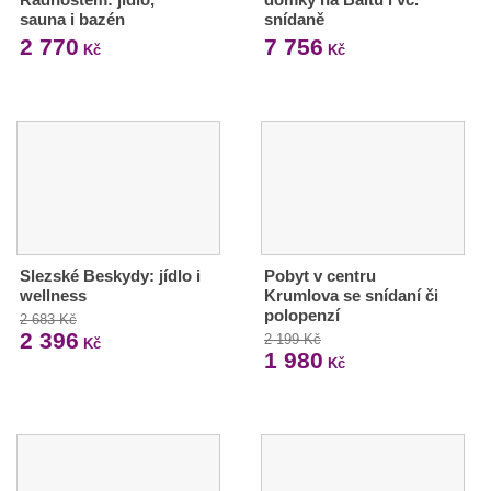
sauna i bazén
snídaně
2 770
7 756
Kč
Kč
Slezské Beskydy: jídlo i
Pobyt v centru
wellness
Krumlova se snídaní či
polopenzí
2 683 Kč
2 396
2 199 Kč
Kč
1 980
Kč