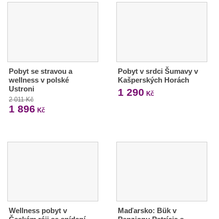
Pobyt se stravou a
Pobyt v srdci Šumavy v
wellness v polské
Kašperských Horách
Ustroni
1 290
Kč
2 011 Kč
1 896
Kč
Wellness pobyt v
Maďarsko: Bük v