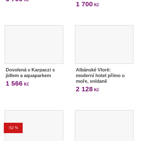
1 700
Kč
Dovolená v Karpaczi s
Albánské Vlorë:
jídlem a aquaparkem
moderní hotel přímo u
moře, snídaně
1 566
Kč
2 128
Kč
-52 %