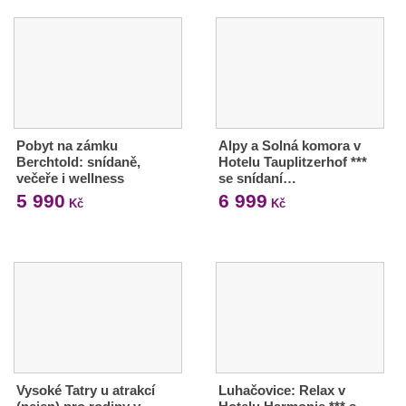
Pobyt na zámku
Alpy a Solná komora v
Berchtold: snídaně,
Hotelu Tauplitzerhof ***
večeře i wellness
se snídaní…
5 990
6 999
Kč
Kč
Vysoké Tatry u atrakcí
Luhačovice: Relax v