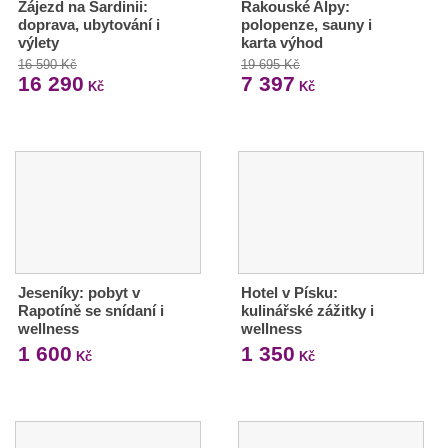
Zájezd na Sardinii:
Rakouské Alpy:
doprava, ubytování i
polopenze, sauny i
výlety
karta výhod
16 590 Kč
19 695 Kč
16 290
7 397
Kč
Kč
Jeseníky: pobyt v
Hotel v Písku:
Rapotíně se snídaní i
kulinářské zážitky i
wellness
wellness
1 600
1 350
Kč
Kč