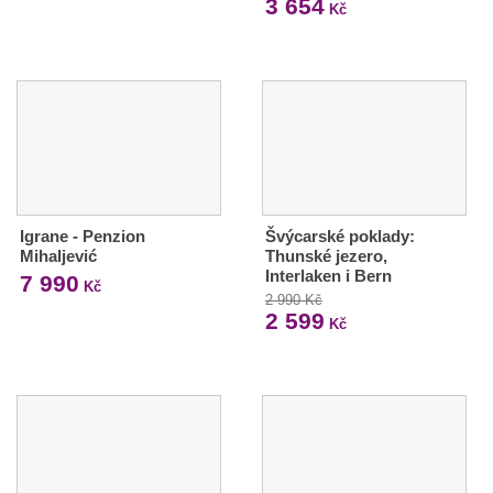
3 654
Kč
Igrane - Penzion
Švýcarské poklady:
Mihaljević
Thunské jezero,
Interlaken i Bern
7 990
Kč
2 990 Kč
2 599
Kč