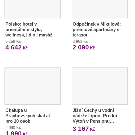
Polsko: hotel v
Odpočinek v Mikulově:
orientálním stylu,
prémiové apartmány s
wellness, jídlo i masáž
terasou
5 159 Kč
2 961 Kč
4 642
2 090
Kč
Kč
Chalupa u
Jižní Čechy u vodní
Prachovských skal až
nádrže Lipno: Přední
pro 10 osob
Výtoň v Pensionu…
3 167
2 990 Kč
Kč
1 990
Kč