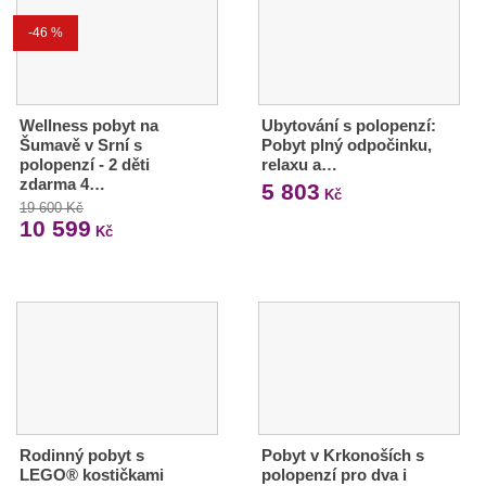
-46 %
Wellness pobyt na
Ubytování s polopenzí:
Šumavě v Srní s
Pobyt plný odpočinku,
polopenzí - 2 děti
relaxu a…
zdarma 4…
5 803
Kč
19 600 Kč
10 599
Kč
Rodinný pobyt s
Pobyt v Krkonoších s
LEGO® kostičkami
polopenzí pro dva i