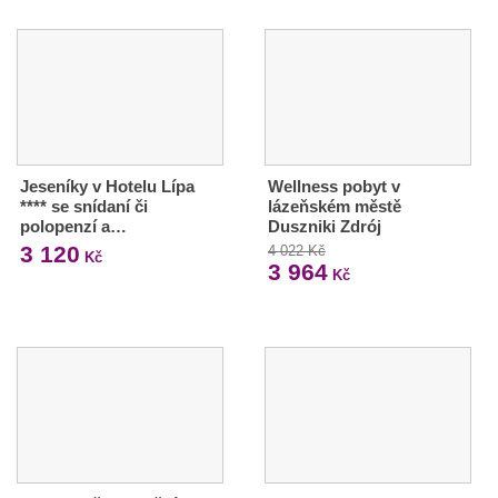
Jeseníky v Hotelu Lípa
Wellness pobyt v
**** se snídaní či
lázeňském městě
polopenzí a…
Duszniki Zdrój
3 120
4 022 Kč
Kč
3 964
Kč