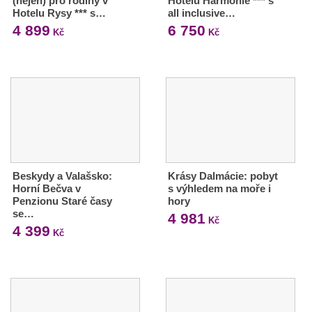
(nejen) pro rodiny v
Hotelu Harmonie *** s
Hotelu Rysy *** s…
all inclusive…
4 899
6 750
Kč
Kč
Beskydy a Valašsko:
Krásy Dalmácie: pobyt
Horní Bečva v
s výhledem na moře i
Penzionu Staré časy
hory
se…
4 981
Kč
4 399
Kč