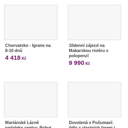
Chorvatsko - Igrane na
10denní zájezd na
8-10 dnů
Makarskou riviéru s
polopenzí
4 418
Kč
9 990
Kč
Mariánské Lázně
Dovolená v Pošumaví:
nedaleko centra: Pobyt
jídlo z vlastních farem i