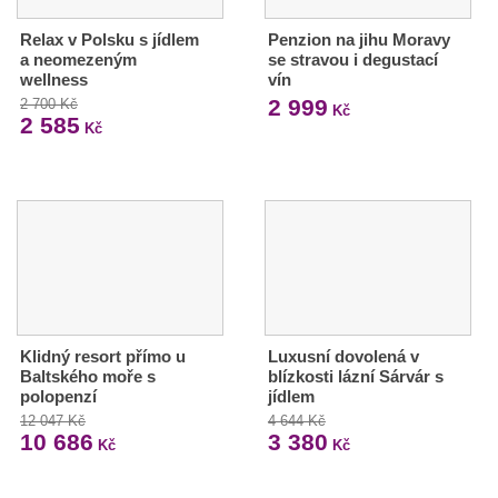
Relax v Polsku s jídlem
Penzion na jihu Moravy
a neomezeným
se stravou i degustací
wellness
vín
2 999
2 700 Kč
Kč
2 585
Kč
Klidný resort přímo u
Luxusní dovolená v
Baltského moře s
blízkosti lázní Sárvár s
polopenzí
jídlem
12 047 Kč
4 644 Kč
10 686
3 380
Kč
Kč