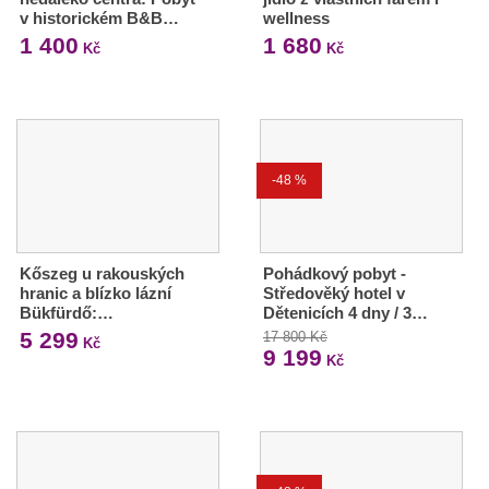
v historickém B&B…
wellness
1 400
1 680
Kč
Kč
-48 %
Kőszeg u rakouských
Pohádkový pobyt -
hranic a blízko lázní
Středověký hotel v
Bükfürdő:…
Dětenicích 4 dny / 3…
5 299
17 800 Kč
Kč
9 199
Kč