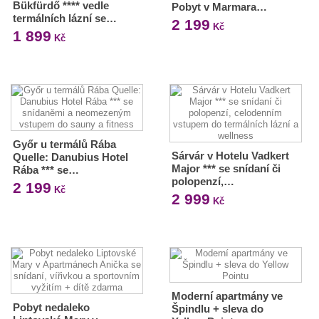
Bükfürdő **** vedle
Pobyt v Marmara…
termálních lázní se…
2 199
Kč
1 899
Kč
Győr u termálů Rába
Sárvár v Hotelu Vadkert
Quelle: Danubius Hotel
Major *** se snídaní či
Rába *** se…
polopenzí,…
2 199
Kč
2 999
Kč
Moderní apartmány ve
Pobyt nedaleko
Špindlu + sleva do