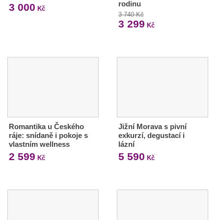
rodinu
3 000
Kč
3 740 Kč
3 299
Kč
Romantika u Českého
Jižní Morava s pivní
ráje: snídaně i pokoje s
exkurzí, degustací i
vlastním wellness
lázní
2 599
5 590
Kč
Kč