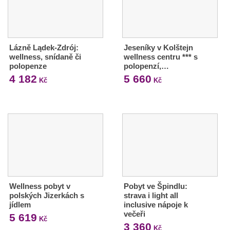
Lázně Lądek-Zdrój:
Jeseníky v Kolštejn
wellness, snídaně či
wellness centru *** s
polopenze
polopenzí,…
4 182
5 660
Kč
Kč
Wellness pobyt v
Pobyt ve Špindlu:
polských Jizerkách s
strava i light all
jídlem
inclusive nápoje k
večeři
5 619
Kč
3 360
Kč