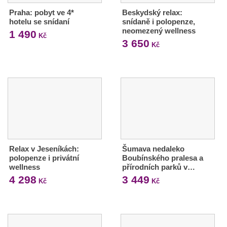
Praha: pobyt ve 4*
Beskydský relax:
hotelu se snídaní
snídaně i polopenze,
neomezený wellness
1 490
Kč
3 650
Kč
Relax v Jeseníkách:
Šumava nedaleko
polopenze i privátní
Boubínského pralesa a
wellness
přírodních parků v…
4 298
3 449
Kč
Kč