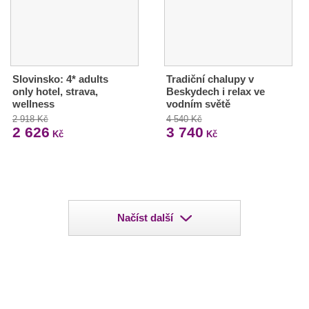
Slovinsko: 4* adults
Tradiční chalupy v
only hotel, strava,
Beskydech i relax ve
wellness
vodním světě
2 918 Kč
4 540 Kč
2 626
3 740
Kč
Kč
Načíst další