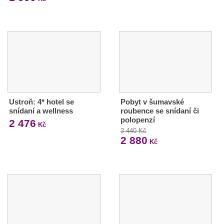
Ustroň: 4* hotel se
Pobyt v šumavské
snídaní a wellness
roubence se snídaní či
polopenzí
2 476
Kč
3 440 Kč
2 880
Kč