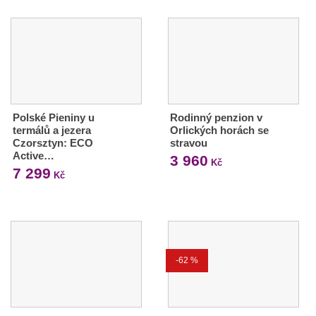
Polské Pieniny u
Rodinný penzion v
termálů a jezera
Orlických horách se
Czorsztyn: ECO
stravou
Active…
3 960
Kč
7 299
Kč
-62 %