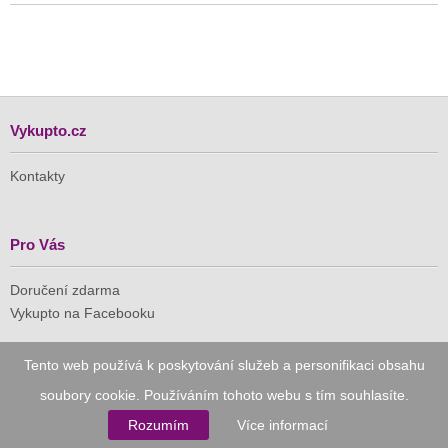
Vykupto.cz
Kontakty
Pro Vás
Doručení zdarma
Vykupto na Facebooku
Důvěryhodný nákup
Tento web používá k poskytování služeb a personifikaci obsahu
soubory cookie. Používáním tohoto webu s tím souhlasíte.
Naše společnost je členem Asociace pro elektronickou
Rozumím
Více informací
komerci (APEK)