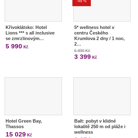
-48 %
Křivoklátsko: Hotel
5* wellness hotel v
Lions *** s all inclusive
centru Českého
se zmrzlinovým…
Krumlova 2 dny / 1 noc,
2…
5 990
Kč
6 490 Kč
3 399
Kč
Hotel Green Bay,
Balt: pobyt v klidné
Thassos
lokalitě 250 m od pláže i
wellness
15 029
Kč