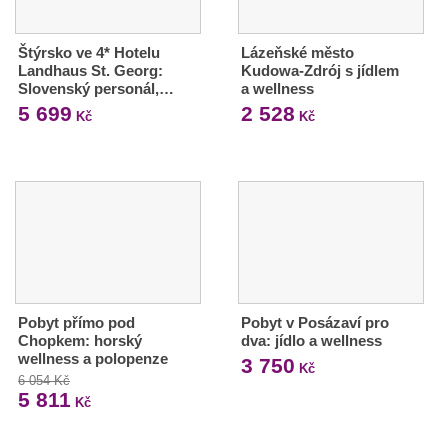
Štýrsko ve 4* Hotelu
Lázeňské město
Landhaus St. Georg:
Kudowa-Zdrój s jídlem
Slovenský personál,…
a wellness
5 699
2 528
Kč
Kč
Pobyt přímo pod
Pobyt v Posázaví pro
Chopkem: horský
dva: jídlo a wellness
wellness a polopenze
3 750
Kč
6 054 Kč
5 811
Kč