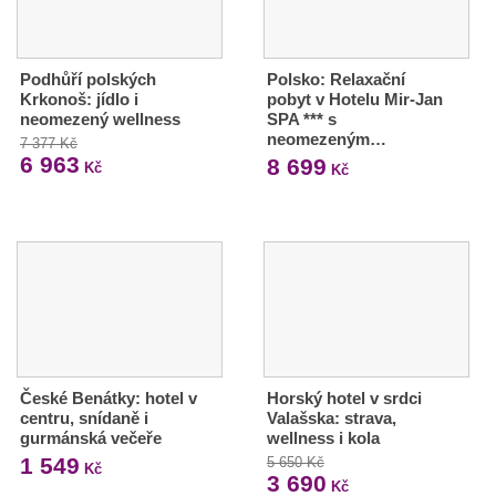
Podhůří polských
Polsko: Relaxační
Krkonoš: jídlo i
pobyt v Hotelu Mir-Jan
neomezený wellness
SPA *** s
neomezeným…
7 377 Kč
6 963
8 699
Kč
Kč
České Benátky: hotel v
Horský hotel v srdci
centru, snídaně i
Valašska: strava,
gurmánská večeře
wellness i kola
1 549
5 650 Kč
Kč
3 690
Kč