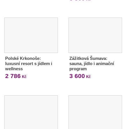
Polské Krkonoše:
Zážitková Šumava:
luxusní resort s jídlem i
sauna, jídlo i animační
wellness
program
2 786
3 600
Kč
Kč