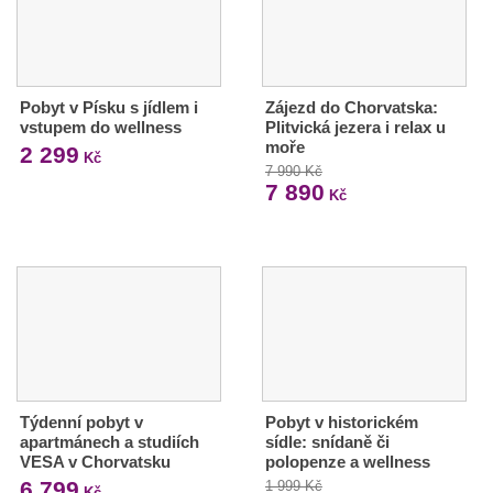
Pobyt v Písku s jídlem i
Zájezd do Chorvatska:
vstupem do wellness
Plitvická jezera i relax u
moře
2 299
Kč
7 990 Kč
7 890
Kč
Týdenní pobyt v
Pobyt v historickém
apartmánech a studiích
sídle: snídaně či
VESA v Chorvatsku
polopenze a wellness
6 799
1 999 Kč
Kč