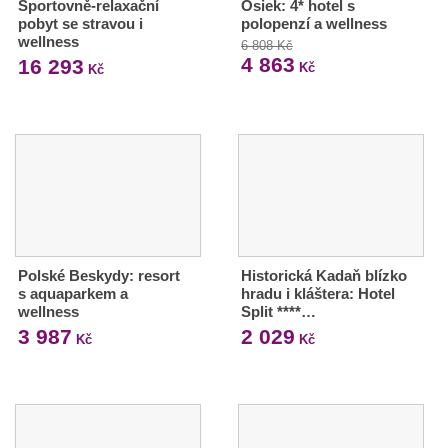
Sportovně-relaxační
Osiek: 4* hotel s
pobyt se stravou i
polopenzí a wellness
wellness
6 808 Kč
4 863
16 293
Kč
Kč
Polské Beskydy: resort
Historická Kadaň blízko
s aquaparkem a
hradu i kláštera: Hotel
wellness
Split ****…
3 987
2 029
Kč
Kč