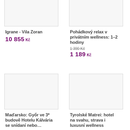
Igrane - Vila Zoran
Pohádkový relax v
privátním wellness: 1–2
10 855
Kč
hodiny
1 390 Kč
1 189
Kč
Maďarsko: Győr ve 3*
Tyrolské Matrei: hotel
budově Hotelu Kálvária
na svahu, strava i
se snídaní nebo…
luxusní wellness