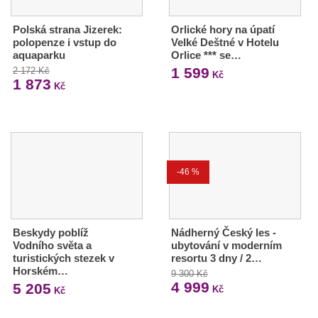
Polská strana Jizerek:
Orlické hory na úpatí
polopenze i vstup do
Velké Deštné v Hotelu
aquaparku
Orlice *** se…
1 599
2 172 Kč
Kč
1 873
Kč
-46 %
Beskydy poblíž
Nádherný Český les -
Vodního světa a
ubytování v moderním
turistických stezek v
resortu 3 dny / 2…
Horském…
9 300 Kč
4 999
5 205
Kč
Kč