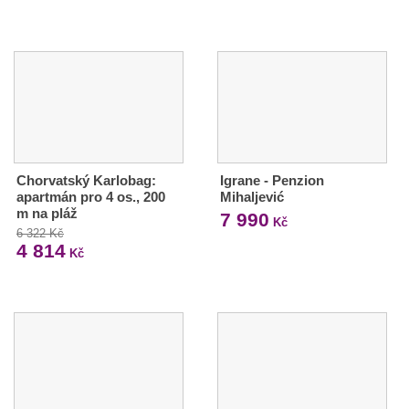
Chorvatský Karlobag:
Igrane - Penzion
apartmán pro 4 os., 200
Mihaljević
m na pláž
7 990
Kč
6 322 Kč
4 814
Kč