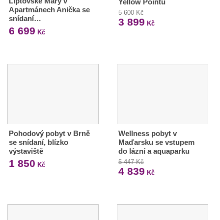
Liptovské Mary v
Yellow Pointu
Apartmánech Anička se
5 600 Kč
snídaní…
3 899
Kč
6 699
Kč
Pohodový pobyt v Brně
Wellness pobyt v
se snídaní, blízko
Maďarsku se vstupem
výstaviště
do lázní a aquaparku
1 850
5 447 Kč
Kč
4 839
Kč