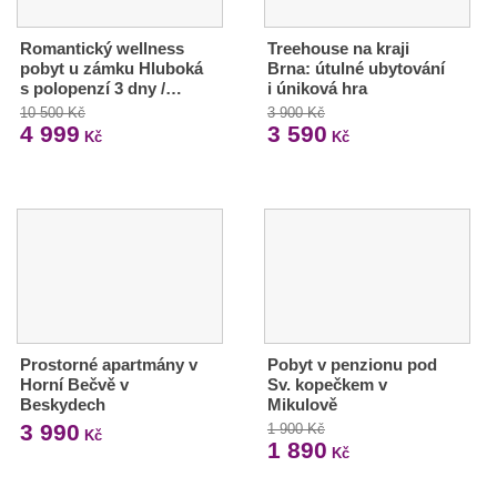
Romantický wellness
Treehouse na kraji
pobyt u zámku Hluboká
Brna: útulné ubytování
s polopenzí 3 dny /…
i úniková hra
10 500 Kč
3 900 Kč
4 999
3 590
Kč
Kč
Prostorné apartmány v
Pobyt v penzionu pod
Horní Bečvě v
Sv. kopečkem v
Beskydech
Mikulově
3 990
1 900 Kč
Kč
1 890
Kč