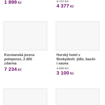
1 899
4 717 Kč
Kč
4 377
Kč
Korutanská jezera:
Horský hotel v
polopenze, 2 děti
Beskydech: jídlo, bazén
zdarma
i sauna
7 234
3 680 Kč
Kč
3 100
Kč