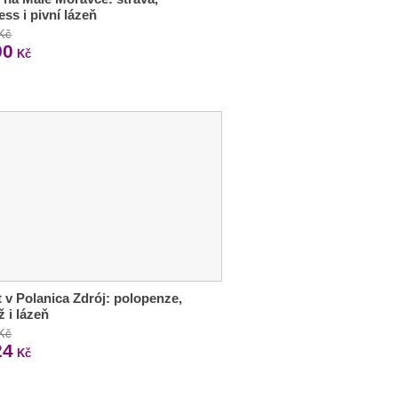
ess i pivní lázeň
 Kč
90
Kč
 v Polanica Zdrój: polopenze,
 i lázeň
 Kč
24
Kč