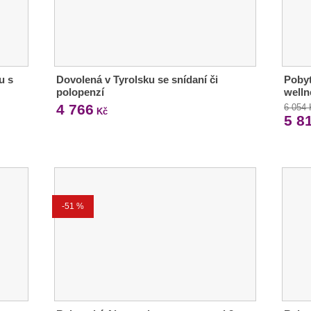
u s
Dovolená v Tyrolsku se snídaní či
Poby
polopenzí
welln
4 766
6 054
Kč
5 8
-51 %