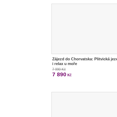
Zájezd do Chorvatska: Plitvická jez
i relax u moře
7 990 Kč
7 890
Kč