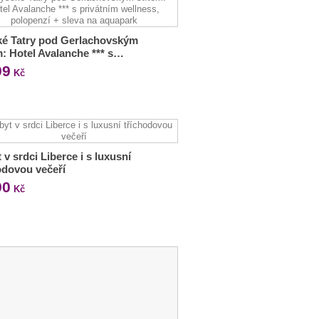
ké Tatry pod Gerlachovským
m: Hotel Avalanche *** s…
99
Kč
 v srdci Liberce i s luxusní
odovou večeří
90
Kč