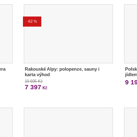
-62 %
era
Rakouské Alpy: polopenze, sauny i
Polsk
karta výhod
jídle
9 1
19 695 Kč
7 397
Kč