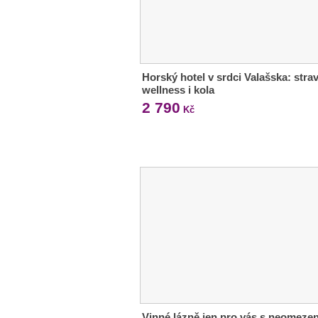
Horský hotel v srdci Valašska: strav
wellness i kola
2 790
Kč
Vinné lázně jen pro vás s neomeze