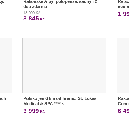
y,
Rakouské Alpy: polopenze, sauny i 2
Relax
děti zdarma
neom
1 9
18 090 Kč
8 845
Kč
ích
Polsko jen 6 km od hranic: St. Lukas
Rakou
Medical & SPA **** s…
Conco
3 999
6 4
Kč