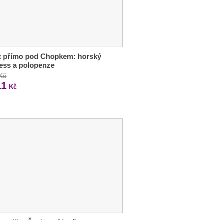
t přímo pod Chopkem: horský
ess a polopenze
 Kč
11
Kč