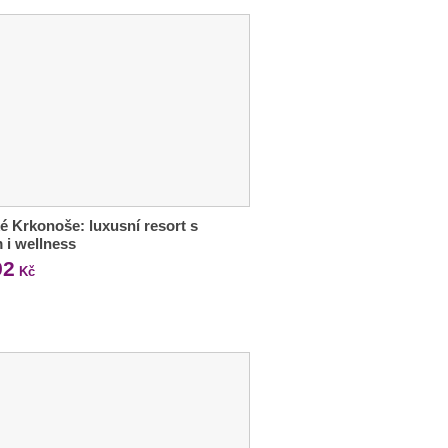
é Krkonoše: luxusní resort s
m i wellness
92
Kč