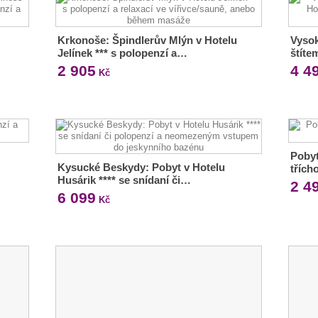
Krkonoše: Špindlerův Mlýn v Hotelu
Vyso
Jelínek *** s polopenzí a…
štíte
2 905
4 4
Kč
Pobyt
Kysucké Beskydy: Pobyt v Hotelu
třích
Husárik **** se snídaní či…
2 4
6 099
Kč