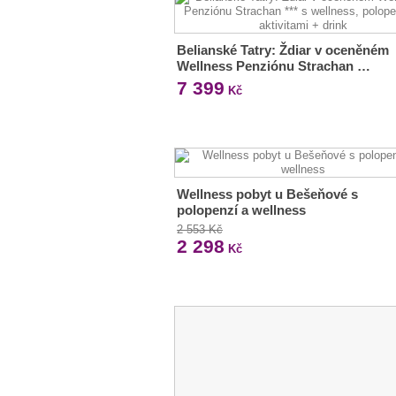
Belianské Tatry: Ždiar v oceněném
Wellness Penziónu Strachan …
7 399
Kč
Wellness pobyt u Bešeňové s
polopenzí a wellness
2 553 Kč
2 298
Kč