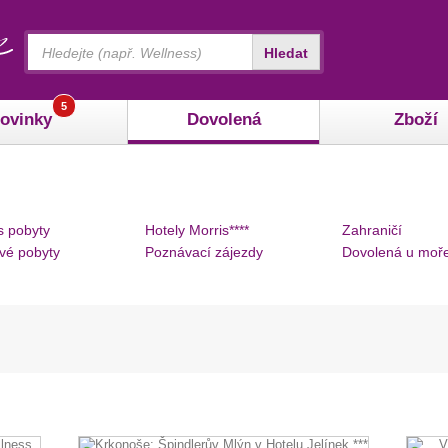
Vyhledávání
Hledat
5
ovinky
Dovolená
Zboží
s pobyty
Hotely Morris****
Zahraničí
vé pobyty
Poznávací zájezdy
Dovolená u moř