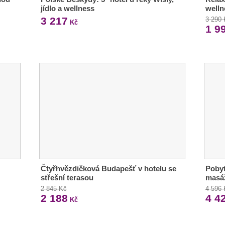
jídlo a wellness
welln
3 217
3 290
Kč
1 9
Čtyřhvězdičková Budapešť v hotelu se
Pobyt
střešní terasou
masáž
2 845 Kč
4 596
2 188
4 4
Kč