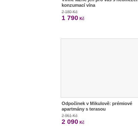
konzumací vína
2 180 Kč
1 790
Kč
Odpočinek v Mikulově: prémiové
apartmány s terasou
2 961 Kč
2 090
Kč