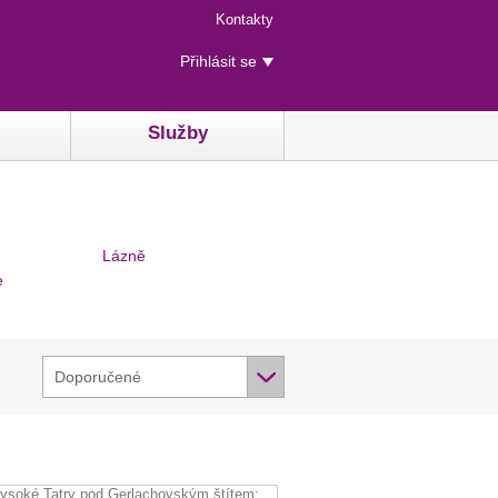
Menu
Kontakty
rychlého
Uživatelské
přístupu
Přihlásit se
menu
Služby
Lázně
e
Doporučené