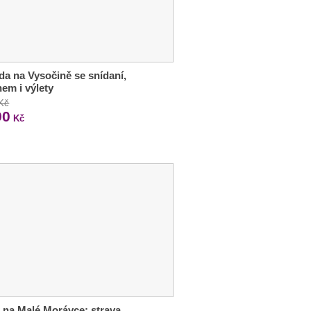
a na Vysočině se snídaní,
em i výlety
 Kč
90
Kč
 na Malé Morávce: strava,