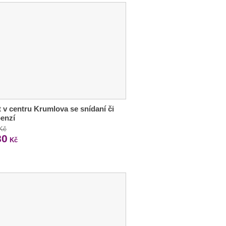
 v centru Krumlova se snídaní či
enzí
 Kč
80
Kč