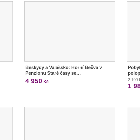
Beskydy a Valašsko: Horní Bečva v
Pobyt
Penzionu Staré časy se…
polop
4 950
2 199
Kč
1 9