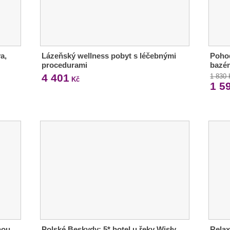
a,
Lázeňský wellness pobyt s léčebnými
Pohod
procedurami
bazén
4 401
1 830
Kč
1 5
nou
Polské Beskydy: 5* hotel u řeky Wisły,
Relax