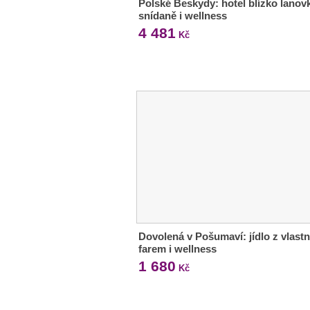
Polské Beskydy: hotel blízko lanovk
snídaně i wellness
4 481
Kč
Dovolená v Pošumaví: jídlo z vlastn
farem i wellness
1 680
Kč