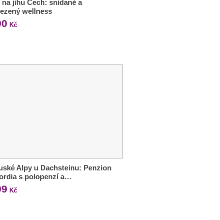
 na jihu Čech: snídaně a
ezený wellness
90
Kč
ské Alpy u Dachsteinu: Penzion
rdia s polopenzí a…
99
Kč