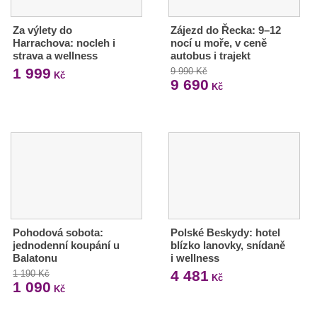
Za výlety do
Zájezd do Řecka: 9–12
Harrachova: nocleh i
nocí u moře, v ceně
strava a wellness
autobus i trajekt
1 999
9 990 Kč
Kč
9 690
Kč
Pohodová sobota:
Polské Beskydy: hotel
jednodenní koupání u
blízko lanovky, snídaně
Balatonu
i wellness
4 481
1 190 Kč
Kč
1 090
Kč