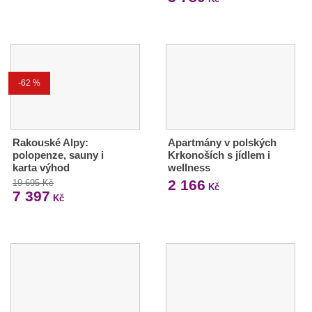
-62 %
Rakouské Alpy:
Apartmány v polských
polopenze, sauny i
Krkonoších s jídlem i
karta výhod
wellness
2 166
19 695 Kč
Kč
7 397
Kč