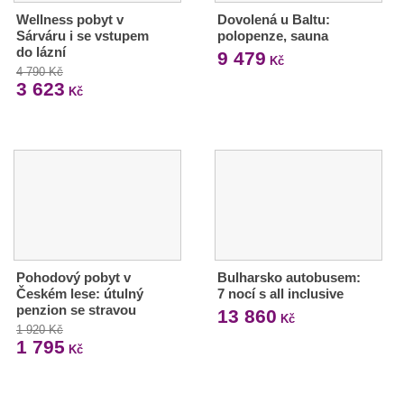
Wellness pobyt v
Dovolená u Baltu:
Sárváru i se vstupem
polopenze, sauna
do lázní
9 479
Kč
4 790 Kč
3 623
Kč
Pohodový pobyt v
Bulharsko autobusem:
Českém lese: útulný
7 nocí s all inclusive
penzion se stravou
13 860
Kč
1 920 Kč
1 795
Kč