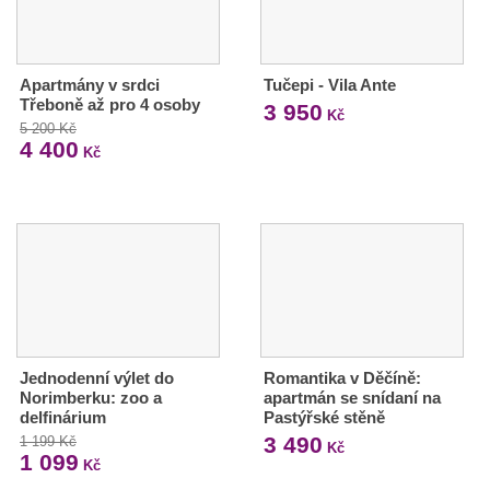
Apartmány v srdci
Tučepi - Vila Ante
Třeboně až pro 4 osoby
3 950
Kč
5 200 Kč
4 400
Kč
Jednodenní výlet do
Romantika v Děčíně:
Norimberku: zoo a
apartmán se snídaní na
delfinárium
Pastýřské stěně
3 490
1 199 Kč
Kč
1 099
Kč