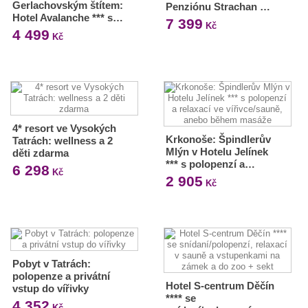
Gerlachovským štítem:
Penziónu Strachan …
Hotel Avalanche *** s…
7 399
Kč
4 499
Kč
4* resort ve Vysokých
Krkonoše: Špindlerův
Tatrách: wellness a 2
Mlýn v Hotelu Jelínek
děti zdarma
*** s polopenzí a…
6 298
Kč
2 905
Kč
Pobyt v Tatrách:
polopenze a privátní
Hotel S-centrum Děčín
vstup do vířivky
**** se
4 352
Kč