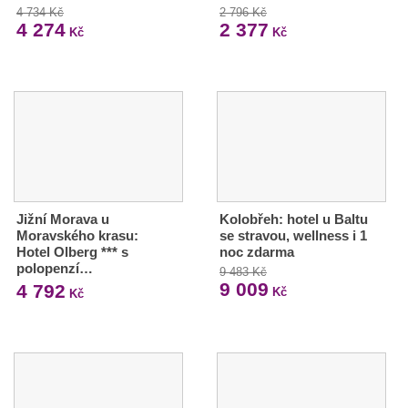
4 734 Kč
2 796 Kč
4 274
2 377
Kč
Kč
Jižní Morava u
Kolobřeh: hotel u Baltu
Moravského krasu:
se stravou, wellness i 1
Hotel Olberg *** s
noc zdarma
polopenzí…
9 483 Kč
9 009
4 792
Kč
Kč