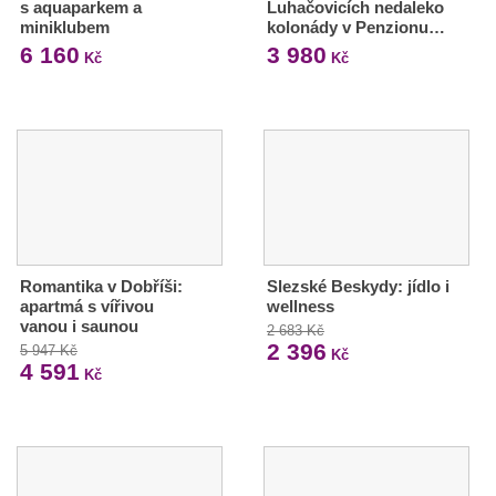
s aquaparkem a
Luhačovicích nedaleko
miniklubem
kolonády v Penzionu…
6 160
3 980
Kč
Kč
Romantika v Dobříši:
Slezské Beskydy: jídlo i
apartmá s vířivou
wellness
vanou i saunou
2 683 Kč
2 396
5 947 Kč
Kč
4 591
Kč