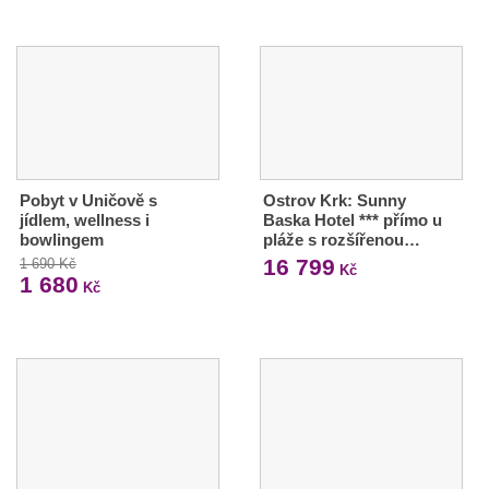
Pobyt v Uničově s
Ostrov Krk: Sunny
jídlem, wellness i
Baska Hotel *** přímo u
bowlingem
pláže s rozšířenou…
16 799
1 690 Kč
Kč
1 680
Kč