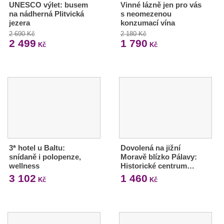
UNESCO výlet: busem
Vinné lázně jen pro vás
na nádherná Plitvická
s neomezenou
jezera
konzumací vína
2 690 Kč
2 180 Kč
2 499
1 790
Kč
Kč
3* hotel u Baltu:
Dovolená na jižní
snídaně i polopenze,
Moravě blízko Pálavy:
wellness
Historické centrum…
3 102
1 460
Kč
Kč