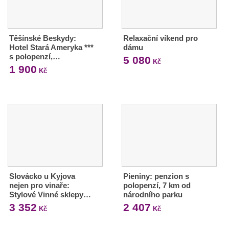
Těšínské Beskydy:
Relaxační víkend pro
Hotel Stará Ameryka ***
dámu
s polopenzí,…
5 080
Kč
1 900
Kč
Slovácko u Kyjova
Pieniny: penzion s
nejen pro vinaře:
polopenzí, 7 km od
Stylové Vinné sklepy…
národního parku
3 352
2 407
Kč
Kč