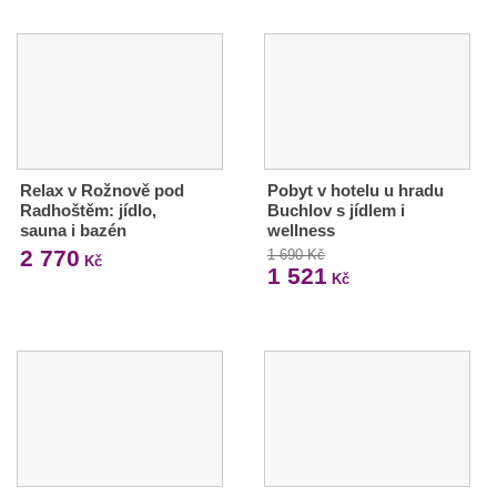
Relax v Rožnově pod
Pobyt v hotelu u hradu
Radhoštěm: jídlo,
Buchlov s jídlem i
sauna i bazén
wellness
2 770
1 690 Kč
Kč
1 521
Kč