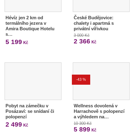
Hévíz jen 2 km od
České Budějovice:
termálního jezera v
chalety i apartmá s
Amira Boutique Hotelu
privátní vířivkou
s…
3 000 Kč
2 366
5 199
Kč
Kč
-43 %
Pobyt na zámečku v
Wellness dovolená v
Posázaví: se snídaní či
Harrachově s polopenzí
polopenzí
a výhledem na…
2 499
10 300 Kč
Kč
5 899
Kč