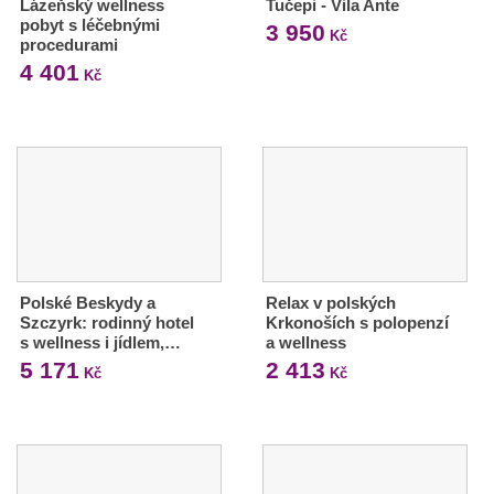
Lázeňský wellness
Tučepi - Vila Ante
pobyt s léčebnými
3 950
Kč
procedurami
4 401
Kč
Polské Beskydy a
Relax v polských
Szczyrk: rodinný hotel
Krkonoších s polopenzí
s wellness i jídlem,…
a wellness
5 171
2 413
Kč
Kč