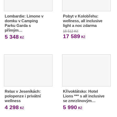
Lombardie: Limone v
Pobyt v Kolobřehu:
domku v Camping
wellness, all inclusive
Parku Garda s
light a noc zdarma
přímým…
18 512 Kč
17 589
5 348
Kč
Kč
Relax v Jeseníkách:
Křivoklátsko: Hotel
polopenze i privátní
Lions *** s all inclusive
wellness
se zmrzlinovým…
4 298
5 990
Kč
Kč