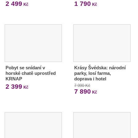
2 499
1 790
Kč
Kč
Pobyt se snídaní v
Krásy Švédska: národní
horské chatě uprostřed
parky, losí farma,
KRNAP
doprava i hotel
2 399
7 990 Kč
Kč
7 890
Kč