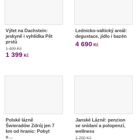
Výlet na Dachstein:
Lednicko-valtický areál:
jeskyně i vyhlídka Pět
degustace, jídlo i bazén
prstů
4 690
Kč
1 499 Kč
1 399
Kč
Polské lázně
Janské Lázně: penzion
Świeradów Zdrój jen 7
se snídaní a polopenzí,
km od hranic: Pobyt
wellness
v…
1 200 Kč