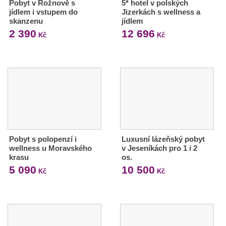
Pobyt v Rožnově s
5* hotel v polských
jídlem i vstupem do
Jizerkách s wellness a
skanzenu
jídlem
2 390
12 696
Kč
Kč
Pobyt s polopenzí i
Luxusní lázeňský pobyt
wellness u Moravského
v Jeseníkách pro 1 i 2
krasu
os.
5 090
10 500
Kč
Kč