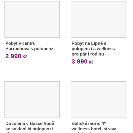
Pobyt v centru
Pobyt na Lipně s
Harrachova s polopenzí
polopenzí a wellness
pro pár i rodinu
2 990
Kč
3 990
Kč
Dovolená v Bašce Vodě
Baltské moře: 4*
se snídaní či polopenzí
wellness hotel, strava,