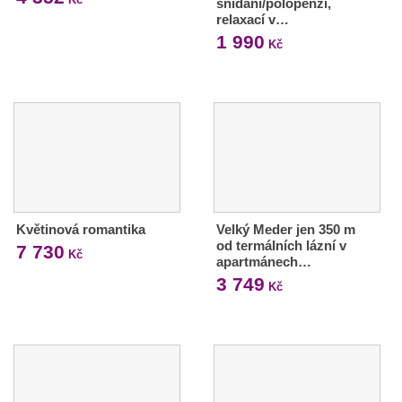
snídaní/polopenzí,
relaxací v…
1 990
Kč
Květinová romantika
Velký Meder jen 350 m
od termálních lázní v
7 730
Kč
apartmánech…
3 749
Kč