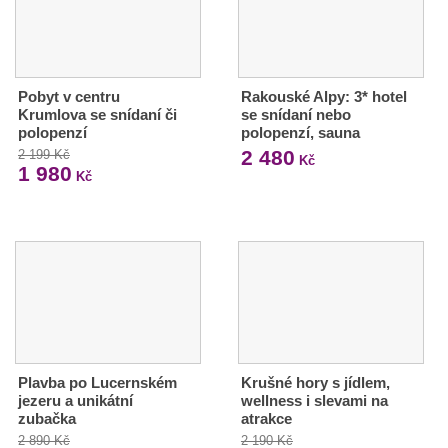
Pobyt v centru
Rakouské Alpy: 3* hotel
Krumlova se snídaní či
se snídaní nebo
polopenzí
polopenzí, sauna
2 480
2 199 Kč
Kč
1 980
Kč
Plavba po Lucernském
Krušné hory s jídlem,
jezeru a unikátní
wellness i slevami na
zubačka
atrakce
2 890 Kč
2 190 Kč