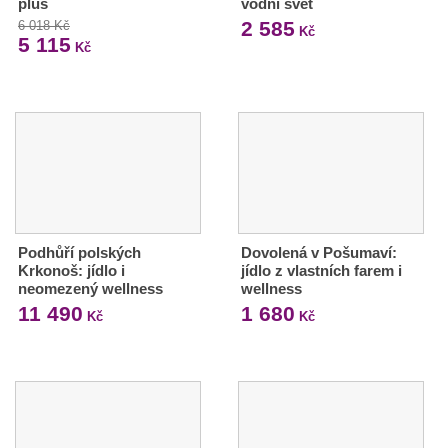
plus
vodní svět
2 585
6 018 Kč
Kč
5 115
Kč
Podhůří polských
Dovolená v Pošumaví:
Krkonoš: jídlo i
jídlo z vlastních farem i
neomezený wellness
wellness
11 490
1 680
Kč
Kč