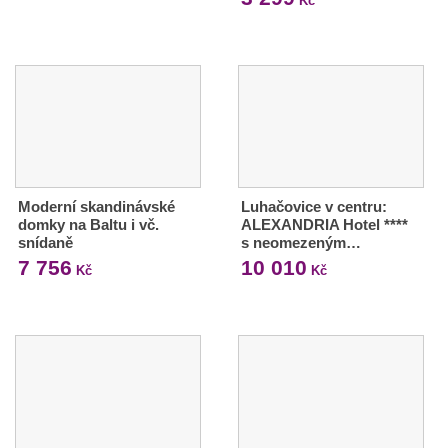
Kč
Moderní skandinávské
Luhačovice v centru:
domky na Baltu i vč.
ALEXANDRIA Hotel ****
snídaně
s neomezeným…
7 756
10 010
Kč
Kč