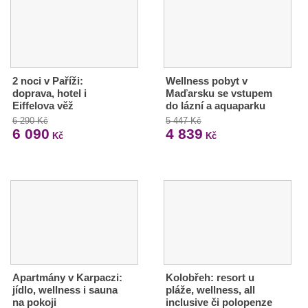
2 noci v Paříži:
Wellness pobyt v
doprava, hotel i
Maďarsku se vstupem
Eiffelova věž
do lázní a aquaparku
6 290 Kč
5 447 Kč
6 090
4 839
Kč
Kč
Apartmány v Karpaczi:
Kolobřeh: resort u
jídlo, wellness i sauna
pláže, wellness, all
na pokoji
inclusive či polopenze