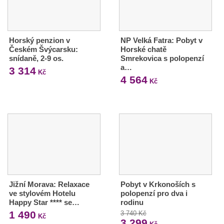
Horský penzion v
NP Velká Fatra: Pobyt v
Českém Švýcarsku:
Horské chatě
snídaně, 2-9 os.
Smrekovica s polopenzí
a…
3 314
Kč
4 564
Kč
Jižní Morava: Relaxace
Pobyt v Krkonoších s
ve stylovém Hotelu
polopenzí pro dva i
Happy Star **** se…
rodinu
1 490
3 740 Kč
Kč
3 299