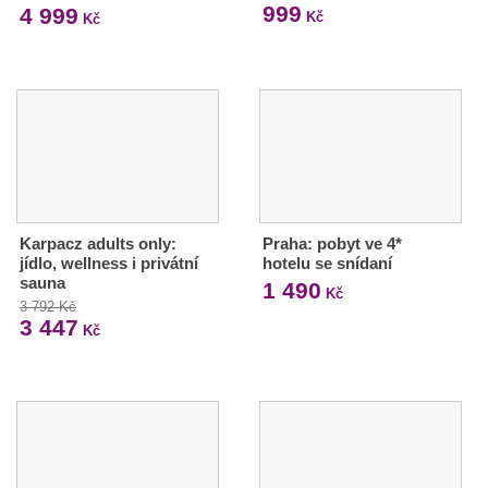
999
4 999
Kč
Kč
Karpacz adults only:
Praha: pobyt ve 4*
jídlo, wellness i privátní
hotelu se snídaní
sauna
1 490
Kč
3 792 Kč
3 447
Kč