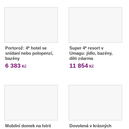
Portorož: 4* hotel se
Super 4* resort v
snídaní nebo polopenzí,
Umagu: jídlo, bazény,
bazény
děti zdarma
6 383
11 854
Kč
Kč
Mobilní domek na Istrii
Dovolená v krásných