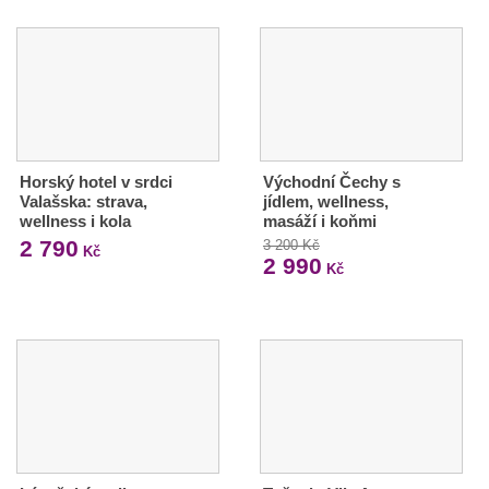
Horský hotel v srdci
Východní Čechy s
Valašska: strava,
jídlem, wellness,
wellness i kola
masáží i koňmi
2 790
3 200 Kč
Kč
2 990
Kč