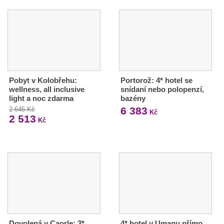
Pobyt v Kolobřehu:
Portorož: 4* hotel se
wellness, all inclusive
snídaní nebo polopenzí,
light a noc zdarma
bazény
6 383
2 645 Kč
Kč
2 513
Kč
Dovolená v Caorle: 3*
4* hotel v Umagu přímo