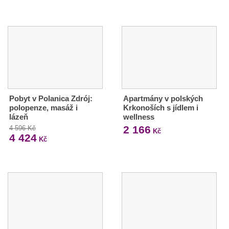
Pobyt v Polanica Zdrój:
Apartmány v polských
polopenze, masáž i
Krkonoších s jídlem i
lázeň
wellness
2 166
4 596 Kč
Kč
4 424
Kč