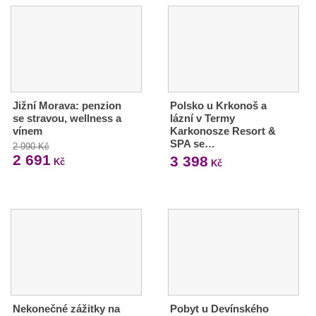
Jižní Morava: penzion
Polsko u Krkonoš a
se stravou, wellness a
lázní v Termy
vínem
Karkonosze Resort &
SPA se…
2 990 Kč
2 691
3 398
Kč
Kč
Nekonečné zážitky na
Pobyt u Devínského