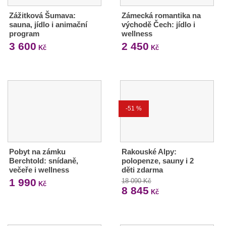
Zážitková Šumava:
Zámecká romantika na
sauna, jídlo i animační
východě Čech: jídlo i
program
wellness
3 600
2 450
Kč
Kč
-51 %
Pobyt na zámku
Rakouské Alpy:
Berchtold: snídaně,
polopenze, sauny i 2
večeře i wellness
děti zdarma
1 990
18 090 Kč
Kč
8 845
Kč