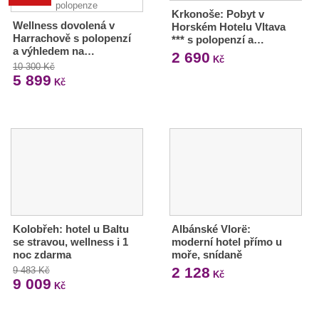
Krkonoše: Pobyt v
Wellness dovolená v
Horském Hotelu Vltava
Harrachově s polopenzí
*** s polopenzí a…
a výhledem na…
2 690
Kč
10 300 Kč
5 899
Kč
Kolobřeh: hotel u Baltu
Albánské Vlorë:
se stravou, wellness i 1
moderní hotel přímo u
noc zdarma
moře, snídaně
2 128
9 483 Kč
Kč
9 009
Kč