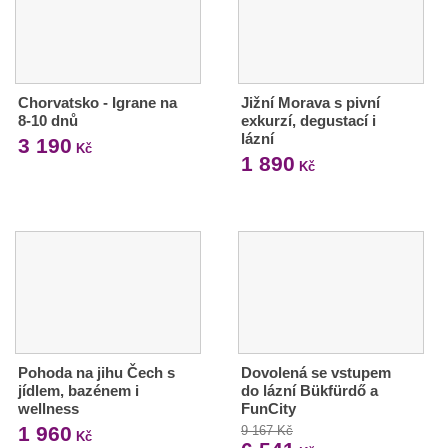
Chorvatsko - Igrane na
Jižní Morava s pivní
8-10 dnů
exkurzí, degustací i
lázní
3 190
Kč
1 890
Kč
Pohoda na jihu Čech s
Dovolená se vstupem
jídlem, bazénem i
do lázní Bükfürdő a
wellness
FunCity
1 960
9 167 Kč
Kč