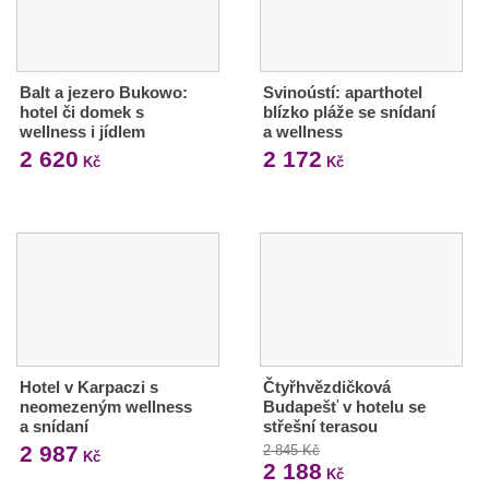
Balt a jezero Bukowo:
Svinoústí: aparthotel
hotel či domek s
blízko pláže se snídaní
wellness i jídlem
a wellness
2 620
2 172
Kč
Kč
Hotel v Karpaczi s
Čtyřhvězdičková
neomezeným wellness
Budapešť v hotelu se
a snídaní
střešní terasou
2 987
2 845 Kč
Kč
2 188
Kč