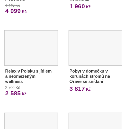
1 960
4 440 Kč
Kč
4 099
Kč
Relax v Polsku s jídlem
Pobyt v domečku v
a neomezeným
korunách stromů na
wellness
Oravě se snídaní
3 817
2 700 Kč
Kč
2 585
Kč