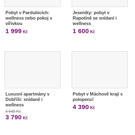
Pobyt v Pardubicích:
Jeseníky: pobyt v
wellness nebo pokoj s
Rapotíně se snídaní i
vířivkou
wellness
1 999
1 600
Kč
Kč
Luxusní apartmány v
Pobyt v Máchově kraji s
Dobříši: snídaně i
polopenzí
wellness
4 390
Kč
4 640 Kč
3 790
Kč