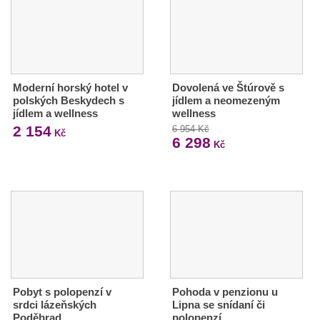
Moderní horský hotel v
Dovolená ve Štúrově s
polských Beskydech s
jídlem a neomezeným
jídlem a wellness
wellness
2 154
6 954 Kč
Kč
6 298
Kč
Pobyt s polopenzí v
Pohoda v penzionu u
srdci lázeňských
Lipna se snídaní či
Poděbrad
polopenzí