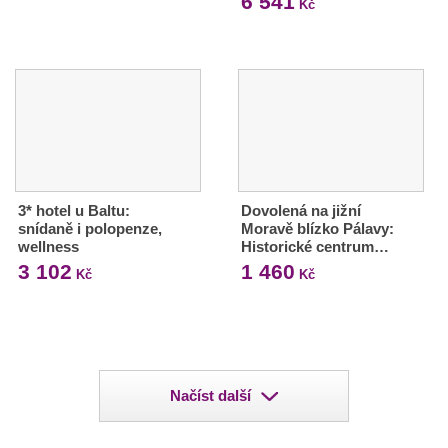
6 541
Kč
3* hotel u Baltu:
Dovolená na jižní
snídaně i polopenze,
Moravě blízko Pálavy:
wellness
Historické centrum…
3 102
1 460
Kč
Kč
Načíst další