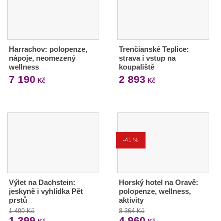
Harrachov: polopenze,
Trenčianské Teplice:
nápoje, neomezený
strava i vstup na
wellness
koupaliště
7 190
2 893
Kč
Kč
-41 %
Výlet na Dachstein:
Horský hotel na Oravě:
jeskyně i vyhlídka Pět
polopenze, wellness,
prstů
aktivity
1 499 Kč
8 364 Kč
1 399
4 960