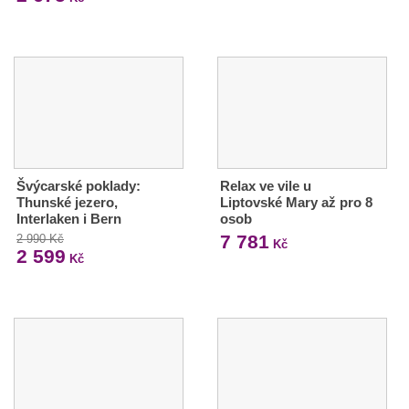
Švýcarské poklady:
Relax ve vile u
Thunské jezero,
Liptovské Mary až pro 8
Interlaken i Bern
osob
7 781
2 990 Kč
Kč
2 599
Kč