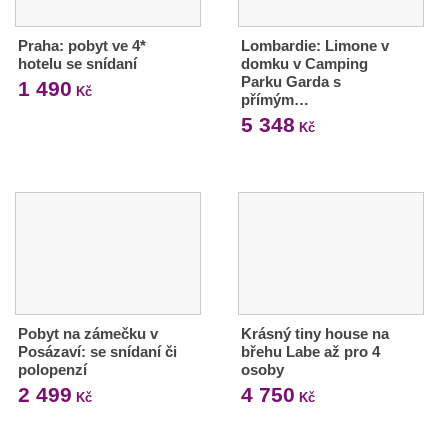
Praha: pobyt ve 4*
Lombardie: Limone v
hotelu se snídaní
domku v Camping
Parku Garda s
1 490
Kč
přímým…
5 348
Kč
Pobyt na zámečku v
Krásný tiny house na
Posázaví: se snídaní či
břehu Labe až pro 4
polopenzí
osoby
2 499
4 750
Kč
Kč