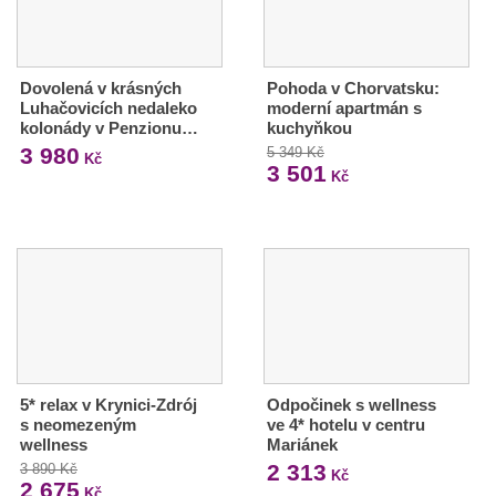
Dovolená v krásných
Pohoda v Chorvatsku:
Luhačovicích nedaleko
moderní apartmán s
kolonády v Penzionu…
kuchyňkou
3 980
5 349 Kč
Kč
3 501
Kč
5* relax v Krynici-Zdrój
Odpočinek s wellness
s neomezeným
ve 4* hotelu v centru
wellness
Mariánek
2 313
3 890 Kč
Kč
2 675
Kč