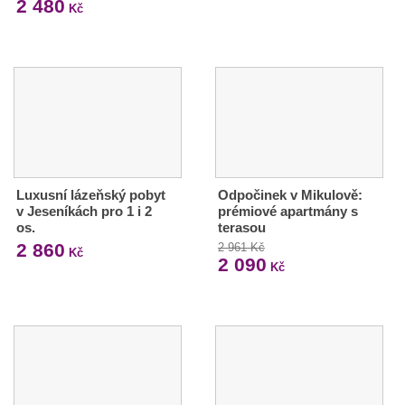
2 480
Kč
Luxusní lázeňský pobyt
Odpočinek v Mikulově:
v Jeseníkách pro 1 i 2
prémiové apartmány s
os.
terasou
2 860
2 961 Kč
Kč
2 090
Kč