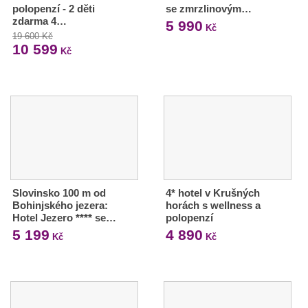
polopenzí - 2 děti
se zmrzlinovým…
zdarma 4…
5 990
Kč
19 600 Kč
10 599
Kč
Slovinsko 100 m od
4* hotel v Krušných
Bohinjského jezera:
horách s wellness a
Hotel Jezero **** se…
polopenzí
5 199
4 890
Kč
Kč