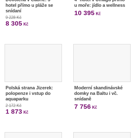
hotel přímo u pláže se
u moře: jídlo a wellness
snídaní
10 395
Kč
9 228 Kč
8 305
Kč
Polská strana Jizerek:
Moderní skandinávské
polopenze i vstup do
domky na Baltu i vč.
aquaparku
snídaně
7 756
2 172 Kč
Kč
1 873
Kč