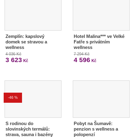
Zemplín: kapslový
Hotel Malina*** ve Velké
domek se stravou a
Fatře s privátním
wellness
wellness
4 036 Kč
7 294 Kč
3 623
4 596
Kč
Kč
-46 %
S rodinou do
Pobyt na Šumavě:
slovinských termálů:
penzion s wellness a
strava, sauna i bazény
polopenzí