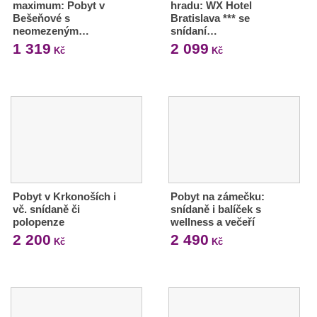
maximum: Pobyt v
hradu: WX Hotel
Bešeňové s
Bratislava *** se
neomezeným…
snídaní…
1 319
2 099
Kč
Kč
Pobyt v Krkonoších i
Pobyt na zámečku:
vč. snídaně či
snídaně i balíček s
polopenze
wellness a večeří
2 200
2 490
Kč
Kč