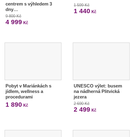
centrem s výhledem 3
1 599 Kč
dny…
1 440
Kč
9 800 Kč
4 999
Kč
Pobyt v Mariánkách s
UNESCO výlet: busem
jídlem, wellness a
na nádherná Plitvická
procedurami
jezera
1 890
2 690 Kč
Kč
2 499
Kč