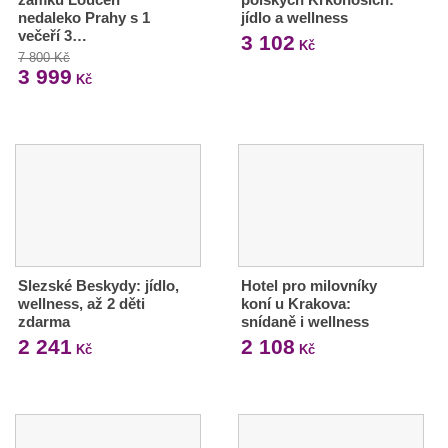
nedaleko Prahy s 1
jídlo a wellness
večeří 3…
3 102
Kč
7 800 Kč
3 999
Kč
Slezské Beskydy: jídlo,
Hotel pro milovníky
wellness, až 2 děti
koní u Krakova:
zdarma
snídaně i wellness
2 241
2 108
Kč
Kč