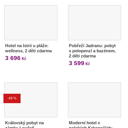
Hotel na Istrii u pláže:
Pobřeží Jadranu: pobyt
wellness, 2 děti zdarma
s polopenzí a bazénem,
2 děti zdarma
3 696
Kč
3 599
Kč
-49 %
Královský pobyt na
Moderní hotel v
zámku Loučeň
polských Krkonoších: