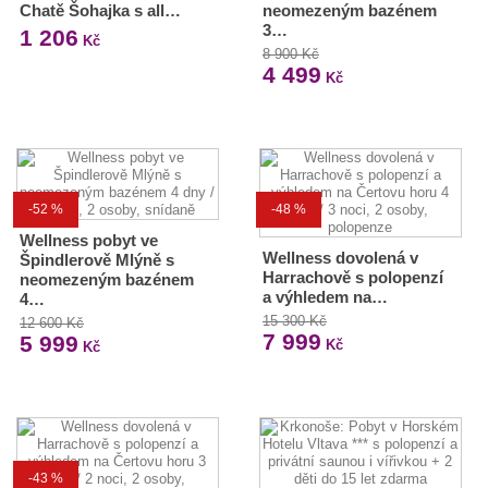
Chatě Šohajka s all…
neomezeným bazénem
3…
1 206
Kč
8 900 Kč
4 499
Kč
-52 %
-48 %
Wellness pobyt ve
Wellness dovolená v
Špindlerově Mlýně s
Harrachově s polopenzí
neomezeným bazénem
a výhledem na…
4…
15 300 Kč
12 600 Kč
7 999
5 999
Kč
Kč
-43 %