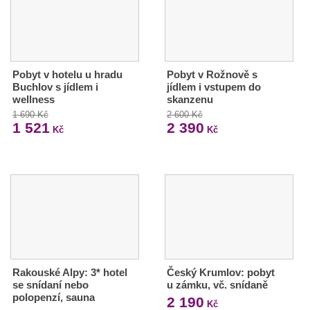
Pobyt v hotelu u hradu
Pobyt v Rožnově s
Buchlov s jídlem i
jídlem i vstupem do
wellness
skanzenu
1 690 Kč
2 600 Kč
1 521
2 390
Kč
Kč
Rakouské Alpy: 3* hotel
Český Krumlov: pobyt
se snídaní nebo
u zámku, vč. snídaně
polopenzí, sauna
2 190
Kč