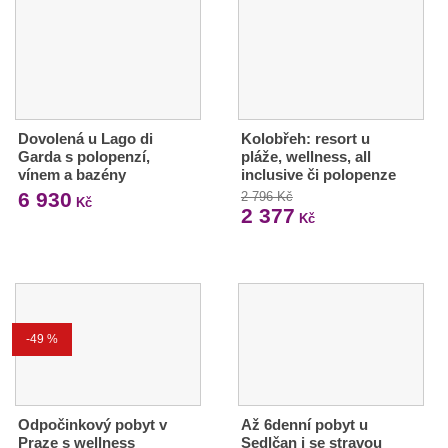
Dovolená u Lago di
Kolobřeh: resort u
Garda s polopenzí,
pláže, wellness, all
vínem a bazény
inclusive či polopenze
6 930
2 796 Kč
Kč
2 377
Kč
-49 %
Odpočinkový pobyt v
Až 6denní pobyt u
Praze s wellness
Sedlčan i se stravou