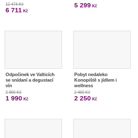
5 299
12 474 Kč
Kč
6 711
Kč
Odpočinek ve Valticích
Pobyt nedaleko
se snídaní a degustací
Konopiště s jídlem i
vín
wellness
2 860 Kč
2 460 Kč
1 990
2 250
Kč
Kč