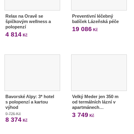
Relax na Oravě se
Preventivní léčebný
špičkovým wellness a
balíček Lázeňská péče
polopenzí
19 086
Kč
4 814
Kč
Bavorské Alpy: 3* hotel
Velký Meder jen 350 m
s polopenzí a kartou
od termálních lázní v
výhod
apartmánech…
3 749
9 726 Kč
Kč
8 374
Kč