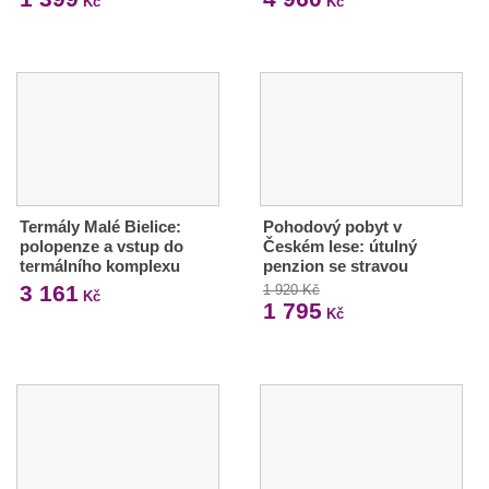
Kč
Kč
Termály Malé Bielice:
Pohodový pobyt v
polopenze a vstup do
Českém lese: útulný
termálního komplexu
penzion se stravou
3 161
1 920 Kč
Kč
1 795
Kč